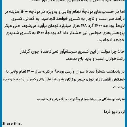
اقتصاد خرد و کلان و بلکه فرامرزی همواره در تراز است.
اما در حساب‌های بودجهٔ نظام ولایی و به‌ویژه در بودجه ۱۴۰۰ هزینه بر
درآمد سر است و ناچار به کسری خواهد انجامید. به گمانی، کسری
لایحهٔ بودجه ۱۴۰۰ گرد ۱۹۸ هزار میلیارد تومان برآورد می‌شود. حتی مرکز
پژوهش‌های مجلس نیز هشدار داد که بودجهٔ ۱۴۰۰ به کسری شدیدی
خواهد انجامید.
حالا چرا دولت از این کسری سرسام‌آور نمی‌کاهد؟ چون گرفتار
رانت‌خواران است و باید باج بدهد.
در یادداشت شمارهٔ بعد با عنوان
وارسی بودجهٔ «رانتی» سال ۱۴۰۰ نظام ولایی با
خط‌کش اقتصاددان نوبل، جیمز بوکانان
به ریشه‌های رانتی کسری بودجه خواهیم
پرداخت.
نظرات نویسندگان در یادداشت‌ها لزوماً بازتاب دیدگاه رادیو فردا نیست.
از: رادیو فردا
Share this: