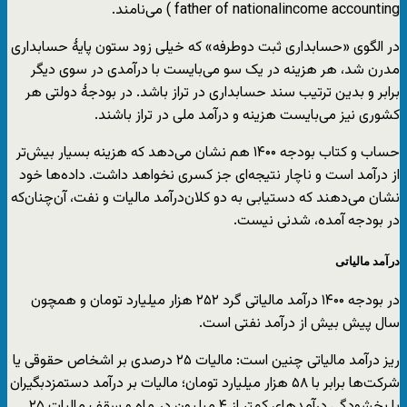
father of nationalincome accounting ) می‌نامند.
در الگوی «حسابداری ثبت دوطرفه» که خیلی زود ستون پایهٔ حسابداری
مدرن شد، هر هزینه در یک سو می‌بایست با درآمدی در سوی دیگر
برابر و بدین ترتیب سند حسابداری در تراز باشد. در بودجهٔ دولتی هر
کشوری نیز می‌بایست هزینه و درآمد ملی در تراز باشند.
حساب و کتاب بودجه ۱۴۰۰ هم نشان می‌دهد که هزینه بسیار بیش‌تر
از درآمد است و ناچار نتیجه‌ای جز کسری نخواهد داشت. داده‌ها خود
نشان می‌دهند که دستیابی به دو کلان‌درآمد مالیات و نفت، آن‌چنان‌که
در بودجه آمده، شدنی نیست.
درآمد مالیاتی
در بودجه ۱۴۰۰ درآمد مالیاتی گرد ۲۵۲ هزار میلیارد تومان و همچون
سال پیش بیش از درآمد نفتی است.
ریز درآمد مالیاتی چنین است: مالیات ۲۵ درصدی بر اشخاص حقوقی یا
شرکت‌ها برابر با ۵۸ هزار میلیارد تومان؛ مالیات بر درآمد دستمزدبگیران
با بخشودگی درآمدهای کمتر از ۴ میلیون در ماه و سقف مالیات ۲۵