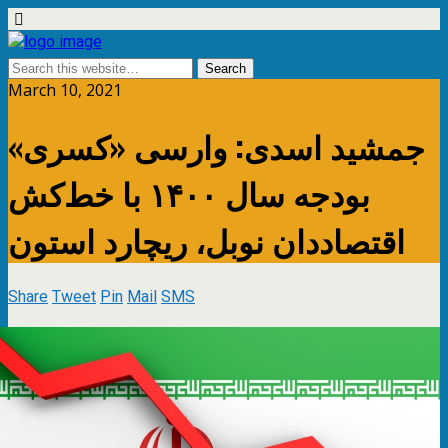
March 10, 2021
جمشید اسدی: وارسی «کسری»
بودجه سال ۱۴۰۰ با خط‌کش
اقتصاددان نوبل، ریچارد استون
Share
Tweet
Pin
Mail
SMS