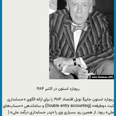
ریچارد استون در اکتبر ۱۹۸۴
ریچارد استون جایزهٔ نوبل اقتصاد ۱۹۸۴ را برای ارائه الگوی «حسابداری
ثبت دوطرفه» (Double entry accounting) و ساماندهی «حساب‌های
ملی» ربود. از همین رو، بسیاری وی را «پدر حسابداری درآمد ملی» (