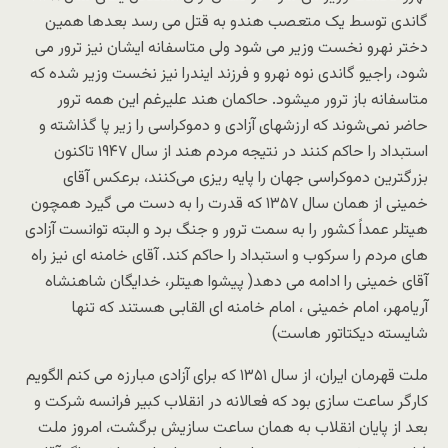
گاندی توسط یک متعصب هندو به قتل می رسد بعدها همین
دختر نهرو نخست وزیر می شود ولی متاسفانه ایشان نیز ترور می
شود، راجیو گاندی نوه نهرو و فرزند ایندرا نیز نخست وزیر شده که
متاسفانه باز ترور میشود. حاکمان هند علیرغم این همه ترور
حاضر نمی‌شوند که ارزشهای آزادی و دموکراسی را زیر پا گذاشته و
استبداد را حاکم کنند در نتیجه مردم هند از سال ۱۹۴۷ تاکنون
بزرگترین دموکراسی جهان را پایه ریزی می‌کنند، برعکس آقای
خمینی از همان سال ۱۳۵۷ که قدرت را به دست می گیرد همچون
هیتلر عمداً کشور را به سمت ترور و جنگ برد و البته توانست آزادی
های مردم را سرکوب و استبداد را حاکم کند. آقای خامنه ای نیز راه
آقای خمینی را ادامه می دهد( پیشوا هیتلر، خدایگان شاهنشاه
آریامهر، امام خمینی ، امام خامنه ای القابی هستند که تنها
شایسته دیکتاتور هاست)
ملت قهرمان ایران، از سال ۱۳۵۱ که برای آزادی مبارزه می کنم الگویم
کارگر ساعت سازی بود که فعالانه در انقلاب کبیر فرانسه شرکت و
بعد از پایان انقلاب به همان ساعت سازیش برگشت، امروز ملت