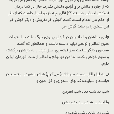
جمله کلمه انقلابی را از درون تهی کرده انقلابی به کسی می گویند
که از جان و مالش برای آزادی ملتش بگذرد، حال در کجا دزدان
آدمکش انقلابی هستند؟؟) آقای بچه بازجو اظهار داشت که از نظر
او حکم من اعدام است. گفتم گوش خر بفروش و دیگر گوش خر
این سخن را در نیابد گوش خر.
آزادی خواهان و انقلابیون در فردای پیروزی بزرگ ملت بر استبداد،
هیچ انتظار و توقعی نباید داشته باشند و همانطور که گفتم
همچون کارگر ساعت ساز فرانسوی عمل کرده و به کارشان برگشته
و سهم خواهی نکنند اما من دو توقع و انتظار از ملت قهرمان ایرا ن
دارم.
۱_ به قول آقای نعمت میرزازاده( م_ آزرم) شاعر مشهدی و تبعید در
فرانسه و سراینده کتابهای سحوری و گل خون و
شب بد شب دد ، شب اهرمن
وقاحت ـ بشادی ـ دریده دهن
شب نور باران ، شب شعبده