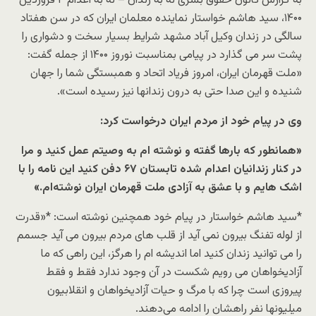
به گزارش کانون حقوق بشری نه به زندان – نه به اعدام ۴ فروردین
۱۴۰۰، سید هاشم خواستار نماینده معلمان ایران که در سن هفتاد
سالگی در زندان وکیل آباد مشهد شرایط بسیار سخت و دشواری را
پشت سر می گذارد در پیامی بمناسبت نوروز ۱۴۰۰ از جمله گفت:
«ملت قهرمان ایران، امروز فریاد اتحاد و همبستگی شما را جهان
شنیده و این صدا حتی به درون زندانها نیز رسیده است».
وی در پیام خود از مردم ایران درخواست کرد:
«همانطور که بارها گفته و نوشته ام به وصیتم عمل کنید و مرا
در کنار زندانیان اعدام شده تابستان ۶۷ دفن کنید این نامه را با
اشک هایم و با عشق به آزادی ملت قهرمان ایران نوشته‌ام.»
*سید هاشم خواستار در پیام خود همچنین نوشته است: *«قدرت
از لوله تفنگ بیرون نمی آید از قلب های مردم بیرون می آید جسمم
را می توانید زندان کنید اما اندیشه ام را هرگز، این راهی که ما
آزادیخواهان می رویم شکست در آن وجود ندارد فقط و فقط
پیروزی است چرا که با مرگ و حیات آزادیخواهان و انقلابیون
میلیونها نفر راهشان را ادامه می‌دهند.