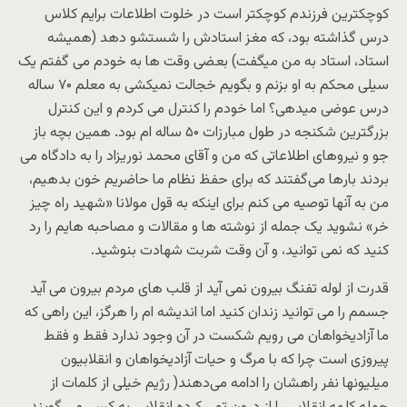
کوچکترین فرزندم کوچکتر است در خلوت اطلاعات برایم کلاس
درس گذاشته بود، که مغز استادش را شستشو دهد (همیشه
استاد، استاد به من میگفت) بعضی وقت ها به خودم می گفتم یک
سیلی محکم به او بزنم و بگویم خجالت نمیکشی به معلم ۷۰ ساله
درس عوضی میدهی؟ اما خودم را کنترل می کردم و این کنترل
بزرگترین شکنجه در طول مبارزات ۵۰ ساله ام بود. همین بچه باز
جو و نیروهای اطلاعاتی که من و آقای محمد نوریزاد را به دادگاه می
بردند بارها می‌گفتند که برای حفظ نظام ما حاضریم خون بدهیم،
من به آنها توصیه می کنم برای اینکه به قول مولانا «شهید راه چیز
خر» نشوید یک جمله از نوشته ها و مقالات و مصاحبه هایم را رد
کنید که نمی توانید، و آن وقت شربت شهادت بنوشید.
قدرت از لوله تفنگ بیرون نمی آید از قلب های مردم بیرون می آید
جسمم را می توانید زندان کنید اما اندیشه ام را هرگز، این راهی که
ما آزادیخواهان می رویم شکست در آن وجود ندارد فقط و فقط
پیروزی است چرا که با مرگ و حیات آزادیخواهان و انقلابیون
میلیونها نفر راهشان را ادامه می‌دهند( رژیم خیلی از کلمات از