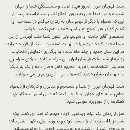
ملت قهرمان ایران، امروز فریاد اتحاد و همبستگی شما را جهان
شنیده و این صدا حتی به درون زندانها نیز رسیده است، پیش از
این که همراه با دیگر آزادیخواهان به زندان بیافتم در مصاحبه ای
گفتم که در هر تجمع اعتراضی، همه با هم یکصدا خواستار
استعفای آقای خامنه ای شویم، ولی اکنون شما ملت قهرمان از این
مرحله عبور کرده و رژیم را در نهایت ضعف و استیصال قرار داده اید،
در این سال جدید و چند ماه مانده به برگزاری «نمایش انتخابات
رژیم» از شما ملت قهرمان ایران می خواهم که در حرکتی سراسری
«نمایش انتخابات» را مورد «تحریم کامل» قرار داده و یک بار دیگر
به جهانیان نشان دهید که مردم ایران این رژیم را نمی خواهند.
ملت قهرمان ایران، از شما و همسرم و مدیران و کارکنان آزادیخواه
تمام رسانه های جهان تشکر می کنم، که وقتی اسیر ستمکارانم،
کفتارها را از دوروبرم دورمی کنید.
قبل از زندان یک فیلم ویدئویی کوتاه دیدم که تعدادی کفتار یک
شیر نر را احاطه تا او را خسته کرده و بخورند. ولی ناگهان شیر ماده
فریادهای شیر نر را شنیده و به سرعت خودش را به او میرساند،