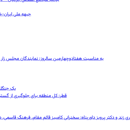
جبهه ملی ایران-خا
به مناسبت هفتادوچهارمین سالروز: نمایندگان مجلس زار می‌زدند/ تهران در آتش؛ ۳۰ تیر
یک جنگلب
قطر: کل منطقه برای جلوگیری از گس
کری زند و دکتر پرویز داورپناه: سخنرانی کامبیز قائم مقام، فرهنگ قاسم