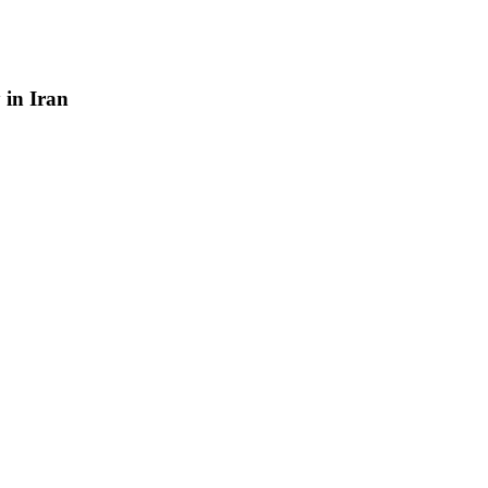
y
in
Iran