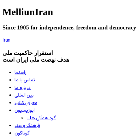
Melliun
Iran
Since 1905 for
independence
,
freedom
and
democrac
Iran
استقرار
حاکميت ملی
هدف نهضت ملی ایران است
راهنما
تماس با ما
درباره ما
بین المللی
معرفی کتاب
اپوزیسیون
- گرد همآئی ها
فرهنگ و هنر
گوناگون