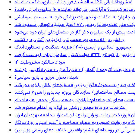
مشروطۀ ایرانی 120 ساله شد/ فراز و نشیب آری، شکست اما نه!
 و آیا کسی می‌تواند نماینده ۹۰ میلیون ایرانی باشد؟
ان چابهار؛ نه امکانات و تجهیزات پزشکی دارد نه سیستم سرمایشی
ه‌دلیل بدهی ۲۸۷ هزار میلیارد تومانی مسدود شد
عت بیش از یک میلیون دلار گاز در مشعل‌های ایران دود می‌شود
زن‌کشی در کلات؛ مردی همسرش را با بنزین آتش زد و کشت
جمهوری اسلامی و اربعین ۱۴۰۵؛ هزینه هنگفت و دستاورد اندک
۱۴ مرداد سالگرد مشروطیت
ابِ طبیعت (ترجمه از آلمانی) + متن آلمانی + متن انگلیسی نوشته
سَبته؛ بحران مرزی یا بازی سیاسی؟
سه‌شنبه‌های نه به اعدام: فراخوان به همبستگی جمعی علیه اعدام
اعتراضات دی‌ماه؛ مهدی روشنی در ایلام به اعدام محکوم شد
ان فروریخت؛ روایت ویرانی رفیع‌نیا و اضطراب جامعه یهودیان ایران
ه بی‌آبی در روستاهای قشم؛ واقعیتی خلاف ادعای رسمی وزیر نیرو