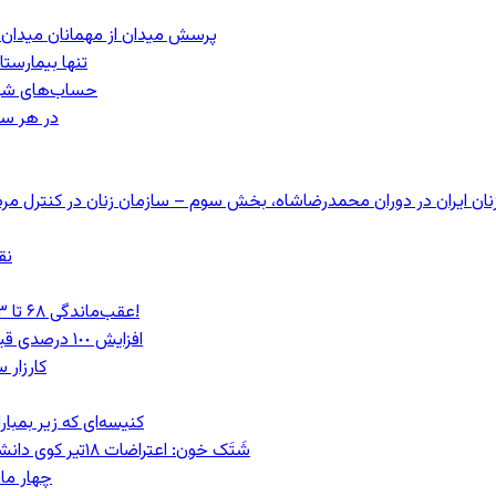
پرسش میدان از مهمانان میدان: مردم کیست؟
تنها بیمارست
حساب‌های شرکت ملی نفت ب
در هر سا
نق
عقب‌ماندگی ۶۸ تا ۸۳ درصدی دستمزد/ «گرانی بنزین» سفره‌های خالی را ذوب می‌کند!
افزایش ١٠٠ درصدی قیمت مصالح ساختمانی/ سازندگان پروژه جدیدی را شروع نمی‌کنند
کارزار 
کنیسه‌ای که زیر بمبار
شَتَک خون: اعتراضات ۱۸تیر کوی دانشگاه به روایت تصویر؛ به همراه مصاحبه با آسیه امینی، روزنامه‌نگار
چهار ما