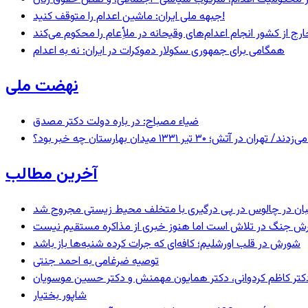
جبهه ملی ایران: ماشین اعدام را متوقف کنید!
رج از کشور انجام اعدام‌های وقیحانه در ملأِعام را محکوم می‌کند
همگامی برای جمهوری سکولار دموکرات در ایران: نه به اعدام
نهضت ملی
ضیاء مصباح: در باره دولت دکتر مصدق
 ۱۳۳۱ میدان بهارستان چه خبر بود؟
آخرین مطالب
ان در چالوس در پی درگیری با متخلف محیط زیستی مجروح شد
ترش جنگ در تلاش است اما هنوز خبری از مذاکره مستقیم نیست
شورش در قلب اورشلیم؛ کافه‌ای که جرات کرده شنبه‌ها باز باشد
توصیه ضرغامی به احمد جنتی
ی، دکتر کاظم کردوانی، دکتر همایون مهمنش و دکتر حسین موسویان
شاپور بختیار