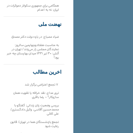
همگامی برای جمهوری سکولار دموکرات در
ایران: نه به اعدام
نهضت ملی
ضیاء مصباح: در باره دولت دکتر مصدق
به مناسبت هفتادوچهارمین سالروز:
نمایندگان مجلس زار می‌زدند/ تهران در
آتش؛ ۳۰ تیر ۱۳۳۱ میدان بهارستان چه خبر
بود؟
آخرین مطالب
۷ تجمع اعتراضی برگزار شد
ترور مداح، نقد خرافه یا تقویت همان
سازوکار؟ – رضا باقری
بررسی وضعیت زنان زندانی؛ گفتگو با
محمدحسین آقاسی، وکیل دادگستری/
علی کلائی
تجمع بازنشستگان هما در تهران/ قانون
رعایت شود