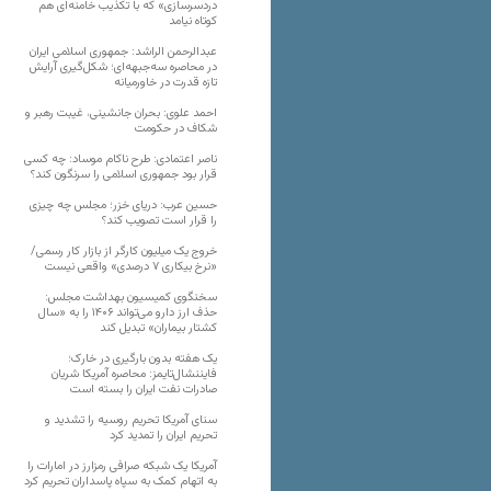
دردسرسازی» که با تکذیب خامنه‌ای هم
کوتاه نیامد
عبدالرحمن الراشد: جمهوری اسلامی ایران
در محاصره سه‌جبهه‌ای؛ شکل‌گیری آرایش
تازه قدرت در خاورمیانه
احمد علوی: بحران جانشینی، غیبت رهبر و
شکاف در حکومت
ناصر اعتمادی: طرح ناکام موساد: چه کسی
قرار بود جمهوری اسلامی را سرنگون کند؟
حسین عرب: دریای خزر؛ مجلس چه چیزی
را قرار است تصویب کند؟
خروج یک میلیون کارگر از بازار کار رسمی/
«نرخ بیکاری ۷ درصدی» واقعی نیست
سخنگوی کمیسیون بهداشت مجلس:
حذف ارز دارو می‌تواند ۱۴۰۶ را به «سال
کشتار بیماران» تبدیل کند
یک هفته بدون بارگیری در خارک؛
فایننشال‌تایمز: محاصره آمریکا شریان
صادرات نفت ایران را بسته است
سنای آمریکا تحریم روسیه را تشدید و
تحریم ایران را تمدید کرد
آمریکا یک شبکه صرافی رمزارز در امارات را
به اتهام کمک به سپاه پاسداران تحریم کرد