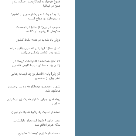
فروغ فرخزاد و کودکانِ بندرِ جنگ، بندرِ
صلح در ایتالیا
باد و گردوخاک در بخش‌هایی از کشور/
دریای مازندران مواج است
حجاب در ایران؛ از مدارا در تجمعات
حکومتی تا برخورد در کافه‌ها
وزش باد شدید در همه نقاط کشور
نسل معلق؛ ایرانیانی که میان رفتن، دیده
شدن و بازگشت زندگی می‌کنند
۱۵۹ بازداشت‌شده اعتراضات دی‌ماه در
زندان یزد؛ ده‌ها تن در بلاتکلیفی قضایی
گزارش| پایان اقتدار وزارت ارشاد؛ رهایی
هنر ایران از سانسور
شهریار محمدی بریمانلو به دو سال حبس
محکوم شد
پوشاندن اجباری شلوار به یک زن در خیابان
– آمل
هشدار نسبت به وفوع تندباد در تهران
عصر ایران: ۶ شرط ایران برای بازگشایی
تنگه هرمز اعلام شد
محمدباقر خرازی کیست؟ «خودیِ