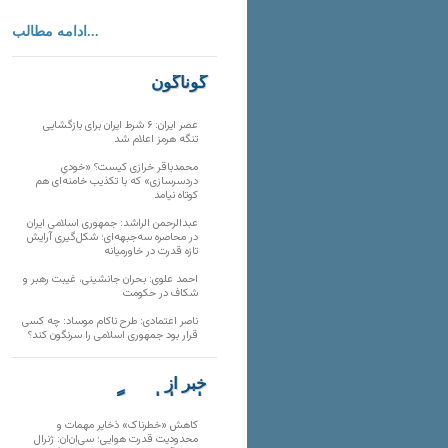
ادامه مطالب...
گوناگون
عصر ایران: ۶ شرط ایران برای بازگشایی
تنگه هرمز اعلام شد
محمدباقر خرازی کیست؟ «خودیِ
دردسرسازی» که با تکذیب خامنه‌ای هم
کوتاه نیامد
عبدالرحمن الراشد: جمهوری اسلامی ایران
در محاصره سه‌جبهه‌ای؛ شکل‌گیری آرایش
تازه قدرت در خاورمیانه
احمد علوی: بحران جانشینی، غیبت رهبر و
شکاف در حکومت
ناصر اعتمادی: طرح ناکام موساد: چه کسی
قرار بود جمهوری اسلامی را سرنگون کند؟
خبر از
تارنماهای دیگر
کاهش «خطرناک» ذخایر مهمات و
محدودیت قدرت هوایی؛ سی‌ان‌ان: ژنرال