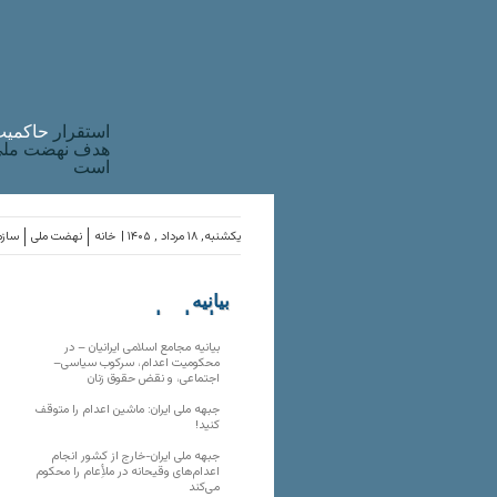
استقرار
حاکميت
هدف نهضت ملی 
است
یکشنبه, ۱۸ مرداد , ۱۴۰۵ |
خانه
نهضت ملی
سازم
بیانیه
سازمان‌های
ملی
بیانیه مجامع اسلامی ایرانیان – در
محکومیت اعدام، سرکوب سیاسی–
اجتماعی، و نقض حقوق زنان
جبهه ملی ایران: ماشین اعدام را متوقف
کنید!
جبهه ملی ایران-خارج از کشور انجام
اعدام‌های وقیحانه در ملأِعام را محکوم
می‌کند