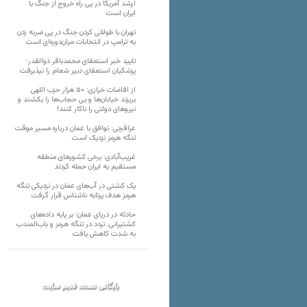
ارشد آمریکا در پی راه خروج از جنگ با
ایران است
تهران با طولانی کردن جنگ در پی ضربه زدن
به ترامپ در انتخابات میان‌دوره‌ای است
تایید خبر استعفای محمدباقر ذوالقدر؛
پزشکیان استعفای دبیر شعام را نپذیرفت
از افاضات خرازی: ۵۰ هزار حزب اللهی
بریزند خیابان‌ها و بی حجاب‌ها را بکشند و
نیرو‌های دولتی را ناکار کنند!
عراقچی: توافق با عمان درباره مسیر موقت
تنگه هرمز نزدیک است
غریب‌آبادی: برخی کشورهای منطقه
مستقیم به ایران حمله کردند
یک کشتی در آب‌های عمان در نزدیکی تنگه
هرمز هدف پرتابه ناشناس قرار گرفت
حادثه در دریای عمان؛ بر پایه داده‌های
کشتیرانی، تردد در تنگه هرمز و باب‌المندب
به شدت کاهش یافت
بایگانی نسخه قدیم سایت