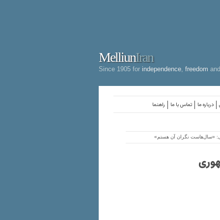
Melliun
Iran
Since 1905 for
independence
,
freedom
an
درباره ما
تماس با ما
راهنما
می: «سال‌هاست نگران آن هستم»
هوری