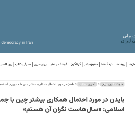
 ملی
ایران
d
democracy
in
Iran
ان‌ها
پیوندها
دیدگاه‌ها
حقوق بشر
گوناگون
فرهنگ و هنر
اپوزیسیون
معرفی کتاب
بین المللی
سایت ملیون ایران
آخرین مطالب
>
> بایدن در مورد احتمال همکاری بیشتر چین با جمهوری اسلا
بایدن در مورد احتمال همکاری بیشتر چین با جم
اسلامی: «سال‌هاست نگران آن هستم»