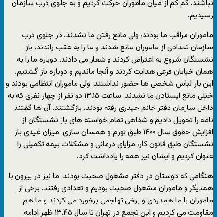
نباشند. کم کم از میان ماموران حرکت کردیم و به جلوی درب سازمان
رسیدیم.
ماموران مراقب ما بودند، ولی مانع رفتن ما نشدند. در جلوی درب
سازمان تعدادی از ماموران مانع شدند و ما را به عقب راندند. باز
نشستگان شروع به اعتراض کردند و شعار می دادند. دوباره ما را به
همان خیابان فرعی هدایت کردند و آنجا ماندیم و دوباره باز گشتیم.
این بار لباس شخصی ها حضور نداشتند، ولی ماموران انتظامی بودند و
خیلی مانع ایستادن ما نشدند. ساعت ۱۳.۱۵ دو نفر از چهار نفری که به
داخل سازمان دفتر خانم حیدری رفته بودند، بازگشتند. آن ها گفتند
نامه را تحویل دادیم و شفاهی تمام خواسته های باز نشستگان از
افزایش حقوق سال ۱۴۰۰ طبق تورم و همسان سازی، میزان عیدی باز
نشستگان طبق قانون کار، مزایای درمانی و مشکلات بیمه تکمیلی را
عنوان کردیم و ایشان نیز همه را یادداشت کرد.
هنگامی که دوستان در دفتر مشغول صحبت بودند، ما نیز در بیرون با
همدیگر و ماموران مشغول صحبت بودیم و تعدادی رفتند. برخی از
ماموران با ما همدردی و برخی تهاجمی برخورد می کردند و ما هم
مقاومت می کردیم و این تجمع در تهران تا سال ۱۳.۴۵ ظهر ادامه