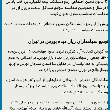
۹۶ قانون تامین اجتماعی، رفع مشکلات بیمه تکمیلی، پرداخت پاداش
آخر سال و همچنین محاسبه سوابق مشاغل سخت و زیان آور در
محاسبات متناسب سازی، عنوان کردند.
پیش از این نیز بازنشستگان تامین اجتماعی، در دفعات مختلف دست
به تجمعات سراسری زده بودند.
تجمع سهامداران زیان دیده بورس در تهران
به گزارش اتحادیه آزاد کارگران ایران، امروز چهارشنبه ۲۵ فروردین‌ماه
۱۴۰۰، جمعی از سهامداران زیان دیده بازار بورس، در اعتراض به عدم
رسیدگی به مطالباتشان، در مقابل ساختمان سازمان بورس و اوراق
بهادار واقع در تهران، تجمع اعتراضی برپا کردند.
مالباختگان معترض با سردادن شعارهایی از قبیل “عزا عزاست امروز،
روز عزاست امروز، اقتصاد مملکت روی هواست امروز” خواستار
رسیدگی به مطالباتشان شدند.
زیان های وارده و تقلیل سرمایه‌ی سهامداران بورس در حالی اتفاق
می‌افتد که پیشتر پیش آیت‌الله خامنه‌ای با بیان اینکه “بهترین مکان