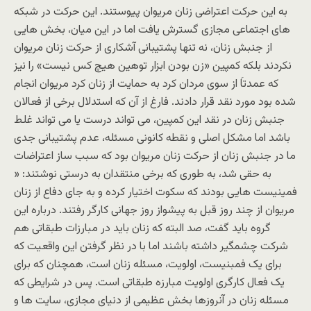
به این حرکت اعتراضی زنان مریوان پیوستند. این حرکت در شبکه
های اجتماعی مجازی گسترش یافت اما در این میان، بخش هایی
از جنبش زنان، نه تنها پشتیبانی آشکاری از حرکت زنان مریوان
نکردند بلکه کمپین «زن بودن ابزار توهین هیچ کس نیست» را نیز
که عمدتاَ از سوی مردان کرد به حمایت از زنان کرد مریوان انجام
شده بود مورد نقد قرار دادند. فارغ از آن که استدلال برخی از فعالان
جنبش زنان در نقد این کمپین، می تواند درست یا می تواند غلط
باشد اما مشکل اصلی و نقطه کانونی مسئله، عدم پشتیبانی جدی
ما در جنبش زنان از حرکت زنان مریوان بود که سبب ساز اعتراضات
به حقی شد، به طوری که برخی منتقدان به درستی نوشتند: «
فمینیست هایی بودند که سکوت اختیار کرده و به جای دفاع از زنان
مریوان از چند روز قبل به پیشواز روز جهانی کارگر رفتند. درباره این
گروه باید گفت، صد البته که زنان باید در مبارزات طبقاتی هم
شرکت چشمگیر داشته باشند اما با در نظر گرفتن این واقعیت که
برای یک فمبنیست، اولویت، مسئله زنان است، همچنان که برای
یک فعال کارگری اولویت مبارزه طبقاتی است. پس در شرایطی که
مسئله زنان در آنروزها بخش عظیمی از دنیای مجازی، سایت ها و