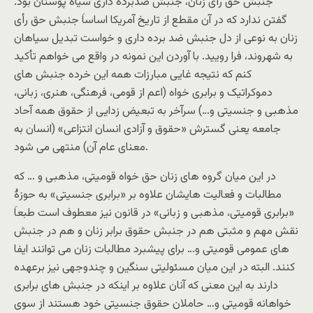
جنبش حق رأی زنان، جنبش ضدبرده داری سیاه پوستان بود.
گفتن ندارد که در آن مقطع از تاریخ آمریکا اساساَ جنبش حق رأی
زنان به نوعی از دل جنبش ضد برده داری و خواست تبدیل سیاهان
به شهروند، فرا رویید. با آوردن این نمونه در واقع می خواهم تأکید
کنم که نتیجه غایی مبارزات همه این خرده جنبش های
دموکراتیک و برابری خواه (اعم از قومی، فرهنگی، هنری، زبانی،
مذهبی و جنسیتی و…) سرآخر به تبعیض زدایی از حقوق همه آحاد
جامعه یعنی گسترش «حقوق و آزادی انسان انتزاعی» (انسان به
معنای عام آن) منتهی می شود.
در این میان گروه های زنان حق خواه قومیتی، مذهبی و … که
مطالبات و فعالیت هایشان علاوه بر «برابری جنسیتی» به حوزۀ
«برابری قومیتی، مذهبی و زبانی» در قانون نیز معطوف است طبعاَ
نقش مهم و مثبتی هم در جنبش حقوق برابر زنان و هم در جنبش
های عمومی قومیتی و… برای پیشبرد مطالبات زنان می توانند ایفا
کنند. البته در این میان مسئولیتی سنگین و چندوجهی نیز برعهده
دارند به این معنی که آنان علاوه بر اینکه در جنبش های برابری
خواهانه قومیتی و… حاملان حقوق جنسیتی خود هستند از سوی