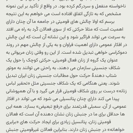
ناخواسته منفعل و سردرگم کرده بود. در واقع از تأکید بر این نمونه
مشخص که به تازگی اتفاق افتاده است می خواهم به این نتیجه
برسم که اولا چالش های قومیتی در جامعه ما آن چنان دارای
اهمیت است که مثلا حرکتی که از سوی فعالان کُرد به راه می افتد
به سرعت می تواند فراگیر شود و این نشانه آن است که این چالش
در افکار عمومی دارای اهمیت فراوان و به یکی از چالش مهم در روند
دموکراسی خواهی تبدیل شده است. از این رو وقتی زنان مریوانی به
عنوان یک گروه از زنان فعال قومیتی، حرکتی کوچک را حول یک
شکاف جنسیتی سازمان می دهند، به راحتی می توانند به موتور
شتاب دهندۀ حرکت حول مطالبات جنسیتی زنان ایران تبدیل
شوند. یعنی هنگامی که یک شکاف جنسیتی مثل «تحقیر لباس
زنانه» درست بر روی شکاف قومیتی قرار می گیرد و با آن همپوشانی
پیدا می کند دارای چنان پتانسیلی می شود که می تواند در افکار
عمومی، از آن، سمبلی قدرتمند برای «رفع تبعیض» بسازد. همه این
ها حداقل برای ما در جنبش زنان نشان دهنده آن است که فعالان
قومیتی زنان، پتانسیل زیادی برای ایجاد حرکت های «برابری
خواهانه» در جنبش زنان دارند. بنابراین فعالان غیرقومیتی جنبش