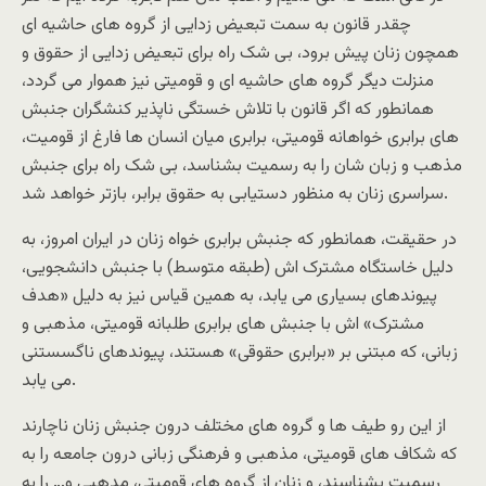
چقدر قانون به سمت تبعیض زدایی از گروه های حاشیه ای
همچون زنان پیش برود، بی شک راه برای تبعیض زدایی از حقوق و
منزلت دیگر گروه های حاشیه ای و قومیتی نیز هموار می گردد،
همانطور که اگر قانون با تلاش خستگی ناپذیر کنشگران جنبش
های برابری خواهانه قومیتی، برابری میان انسان ها فارغ از قومیت،
مذهب و زبان شان را به رسمیت بشناسد، بی شک راه برای جنبش
سراسری زنان به منظور دستیابی به حقوق برابر، بازتر خواهد شد.
در حقیقت، همانطور که جنبش برابری خواه زنان در ایران امروز، به
دلیل خاستگاه مشترک اش (طبقه متوسط) با جنبش دانشجویی،
پیوندهای بسیاری می یابد، به همین قیاس نیز به دلیل «هدف
مشترک» اش با جنبش های برابری طلبانه قومیتی، مذهبی و
زبانی، که مبتنی بر «برابری حقوقی» هستند، پیوندهای ناگسستنی
می یابد.
از این رو طیف ها و گروه های مختلف درون جنبش زنان ناچارند
که شکاف های قومیتی، مذهبی و فرهنگی زبانی درون جامعه را به
رسمیت بشناسند، و زنان از گروه های قومیتی، مدهبی و… را به