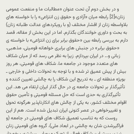
و در بخش دوم آن تحت عنوان «مطالبات ما و منفعت عمومی
زنان»[2] رابطه میان «آزادی و حقوق زن انتزاعی» را با خواسته های
بلاواسطه زنان از اقشار مختلف (و با رویکردهای عدالت طلبانه زنان)
به بحث و داوری خوانندگان بگذارم. اما در این بخش از مقاله، قصد
دارم به بررسی رابطه بین «حقوق برابر برای زن انتزاعی» با خواسته ی
«حقوق برابر» در جنبش های برابری خواهانه قومیتی، مذهبی،
زبانی و… در ایران بپردازم. زیرا به نظر می رسد که از میان شکاف
های متعدد موجود در جامعه ما، شکاف های قومیتی، هر روز
بیش از پیش عمیق تر شده و با توجه به تحولات داخلی و خارجی ـ
بویژه منطقه ای ـ به تدریج این شکاف را به چالشی تعیین کننده و
تأثیرگذار بر تحولات جامعه ی در حال گذار ایران ارتقاء می هد. این
تأثیرگذاری به حدی است که حل مسئله قومیتی و تأمین حقوق
اقوام مختلف کشور، به یکی از چالش های انکارناپذیر هرگونه تحول
و تغییرخواهی در عصر کنونی ایران تبدیل شده است. هم از این
روست که به تناسب تعمیق شکاف های قومیتی در جامعه (و
فراگیرشدن شان به چالشی در ابعاد ملی)، گروه های قومیتی زنان
نیز بر بستر این شکاف فعال، از تحرک و پویایی بیشتری برخوردار