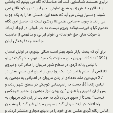
برابری هستند شناسایی کند. اما متأسفانه گاه می بینیم که بخشی
از فعالان جنبش زنان، هیچ تفاوتی میان این دو رویکرد قائل نمی
شوند و بسیار پیش می آید که همه این جنبش ها را به یک چوب
می راند: با چوب «جدایی طلبی»!! روشن است که حاصل این نگاه
تعمیم گرا و غیرمسئولانه چیزی نیست به جز ناتوانی در ایجاد ارتباط
با حرکت های حق خواهانه ی اقوام ایرانی، و بدفهمی از ماهیت
جامعه چندفرهنگی ایران.
برای آن که بحث بازتر شود بهتر است مثالی بیاورم: در اوایل امسال
(1392) دادگاه مریوان برای مجازات یک مرد متهم، حکم گرداندن او
با لباس زنانه کُردی در سطح شهر مریوان را صادر کرد و نیروی
انتظامی آن حکم را اجرا کرد. یک روز پس از اجرای این حکم، یعنی در
27 فروردین ماه، تعدادی از زنان مریوان در اعتراض به توهین به
لباس زنانه[3]، دست به راهپیمایی کوچکی در سطح شهر زدند، و
پس از آن کمپینی با عنوان “زن بودن ابزار توهین و تحقیر هیچکس
نیست” عمدتاَ از سوی مردان کُرد به حمایت از زنان کرد مریوان به
راه افتاد. در ابتدا مردان کُرد و سپس مردان غیر کُرد با پوشیدن
لباس زنانه کُردی عکس های خود را در دنیای مجازی منتشر کردند و