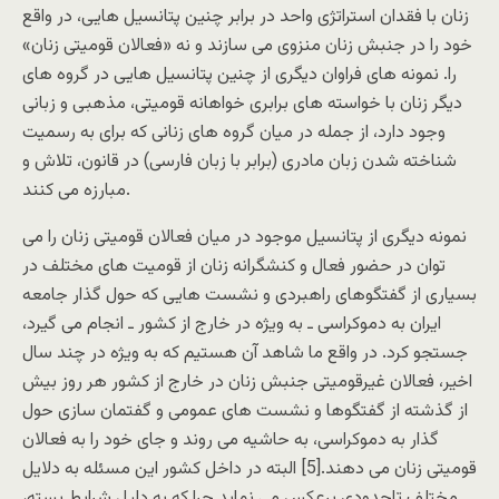
زنان با فقدان استراتژی واحد در برابر چنین پتانسیل هایی، در واقع
خود را در جنبش زنان منزوی می سازند و نه «فعالان قومیتی زنان»
را. نمونه های فراوان دیگری از چنین پتانسیل هایی در گروه های
دیگر زنان با خواسته های برابری خواهانه قومیتی، مذهبی و زبانی
وجود دارد، از جمله در میان گروه های زنانی که برای به رسمیت
شناخته شدن زبان مادری (برابر با زبان فارسی) در قانون، تلاش و
مبارزه می کنند.
نمونه دیگری از پتانسیل موجود در میان فعالان قومیتی زنان را می
توان در حضور فعال و کنشگرانه زنان از قومیت های مختلف در
بسیاری از گفتگوهای راهبردی و نشست هایی که حول گذار جامعه
ایران به دموکراسی ـ به ویژه در خارج از کشور ـ انجام می گیرد،
جستجو کرد. در واقع ما شاهد آن هستیم که به ویژه در چند سال
اخیر، فعالان غیرقومیتی جنبش زنان در خارج از کشور هر روز بیش
از گذشته از گفتگوها و نشست های عمومی و گفتمان سازی حول
گذار به دموکراسی، به حاشیه می روند و جای خود را به فعالان
قومیتی زنان می دهند.[5] البته در داخل کشور این مسئله به دلایل
مختلف تاحدودی برعکس می نماید چرا که به دلیل شرایط بسته،