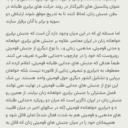
عنوان پتانسیل های تاثیرگذار در روند حرکت های برابری طلبانه در
بطن جنبش زنان، لحاظ کنند تا به تدریج موفق شوند ارتباطی دو
سویه و برابر با آنان برقرار سازند.
اما مسئله ای که در این میان وجود دارد آن است که جنبش برابری
خواهانه زنان در ایران معاصر، علاوه بر جنبش های برابری خواهانه
و مدنی قومیتی، مذهبی، زبانی و… با نوع دیگری از جنبش قومیتی
روبروست که خود را در چارچوب «جدایی طلبی» تعریف می کنند.
طبعاَ هدفی که جنبش های جدایی طلبانه قومیتی، اعلام کرده اند
معطوف به «برابری و تبعیض زدایی از قانون» نیست بلکه خواهان
برپایی و تشکیل کشور دیگری حول قومیتی واحد هستند. بی شک
این نوع از جنبش های جدایی طلب قومیتی در نهایت نمی توانند
فصل مشترکی با جنبش برابری خواهانه زنان بیابند. از همین رو
جنبش زنان در ایران ناگزیر است که میان دو رویکرد «جدایی طلبانه
» و «برابری خواهانه» قومیتی (که در سالهای اخیر در میان اقلیت
های مذهبی و قومیتی هم به شدت فعال شده) تمایز قائل شود و
همپیمانان خود را در میان جنبش های قومیتی زنان که قائل به