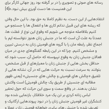
رسانه های صوتی و تصویری را در بر گرفته بود روز جهانی کارگر برای
این فمنیست ها دست آویزی بیش نبود.»[4]
انتقادهایی از این دست، به نظرم کاملا به حق بود. با این حال وقتی
که ریشه های این قبیل ندانم کاری ها و انفعال ها را جستجو می
کنیم بلافاصله متوجه می شویم که وقوع این نوع از غفلت ها،
عمدتاَ به علت آن است که ما در جنبش زنان هنوز نتوانسته ایم با
اجماع نظر، رابطه مان را با گروه های قومیتی زنان به درستی تبیین
و مشخص کنیم. چرا که در این رابطه گفتگوهای جدی در میان
فعالان جنبش زنان به وقوع نپیوسته که حاصل آن، سبب شود که
حداقل بخش هایی از جنبش زنان با معیارهای از قبل مشخص،
بتوانند به سرعت نسبت به حرکت هایی که در آن، نشانه هایی از
تلفیق «چالش های قومیتی و چالش های جنسیتی» (یعنی ظهور
مظالبه ای جنسیتی از طریق یک چالش قومیتی) است واکنش
نشان بدهند. در واقع سمت و سوی این حرکت که حول تحقیر
لباس زنانه کردی بر تن یک مرد خلافکار، بازنمایی شده بود
کنشگران غیر قومیتی جنبش زنان را در نبود پیوندهایی ارگانیک و
تعریف شده با جنبش های برابری خواهانه قومیتی زنان، عملا و