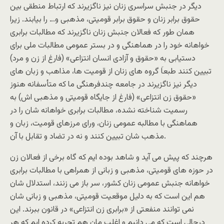
دیگر در جنبش سراسری زنان نیز ناگزیرند که ارتباط منطقی بین
حقوق برابر زنان و حقوق برابر قومیتی، مذهبی و… را بیابند. زیرا
همان طور که فعالان جنبش زنان ناگزیرند که مطالبات برابری
خواهانه خود را در هماهنگی و در بستر عمومی مطالبات ملی برای
دستیابی به «حقوق و آزادی انسان انتزاعی» (فارغ از زن و مرد)
تبیین کنند طبعاَ گروه های زنان از قومیت ها، مذاهب و زبان های
دیگر نیز ناگزیرند در جامعه چندفرهنگی ما که متأسفانه هنوز
«حقوق زن انتزاعی» (فارغ از جایگاه قومیتی و مذهبی اش) به
رسمیت شناخته نشده، مطالبات برابری خواهانه شان را در
هماهنگی با مطالبه عمومی زنان، ورای مرزهای قومیت، زبان و
مذهب شان تبیین کنند و نه در تضاد و تقابل با آن.
هرچند که پیش می آید و شاهد بوده ایم که گاه برخی از فعالان زن
در حوزه های قومیتی، مذهبی و زبانی از همراهی با مطالبات برابری
خواهانه جنبش عمومی زنان کشور، سر باز می زنند، استدلال شان
هم این است که به دلیل موقعیت قومیتی، مذهبی و زبانی شان
نمی توانند منفعتی از «برابری زن انتزاعی» در قانون ببرند. این
درحالی است که می دانیم و اغلب مان هم تجربه کرده ایم که هر