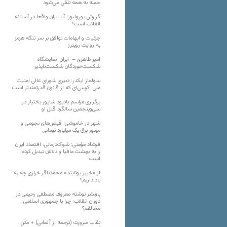
حمله به همه تلقی می‌شود
گزارش یورونیوز؛ آیا ایران واقعا در آستانه
انقلاب است؟
جزئیات و ابهامات توافق بر سر تنگه هرمز
به روایت رویترز
امیر طاهری – ایران: نمایشگاه
شکست‌خوردگان شکست‌ناپذیر
سولماز ایکدر: دبیری شورای عالی امنیت
ملی؛ کرسی‌ای که از قانون قدرتمندتر است
برگزاری مراسم یادبود شاپور بختیار در
سی‌وپنجمین سالگرد قتل او
شهر در خاموشی؛ قبض‌های نجومی و
موتور برق یک میلیارد تومانی
فرشاد مؤمنی: شوک‌درمانی، اقتصاد ایران
را به بهشت مافیا و دلالان تبدیل کرده
است
از «خیبر یونایتد» محمدباقر خرازی چه به
یاد داریم؟
بازنشر نوشته معروف مصطفی رحیمی در
دوران انقلاب: چرا با جمهوری اسلامی
مخالفم؟
نقاب ضرورت (ترجمه از آلمانی) + متن