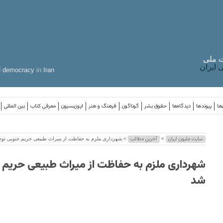
 ملی
ایران
d
democracy
in
Iran
ها
پیوندها
دیدگاه‌ها
حقوق بشر
گوناگون
فرهنگ و هنر
اپوزیسیون
معرفی کتاب
بین المللی
سایت ملیون ایران
آخرین مطالب
>
> شهرداری ملزم به حفاظت از میراث طبیعی حریم جنوبی توچ
شهرداری ملزم به حفاظت از میراث طبیعی حریم 
شد