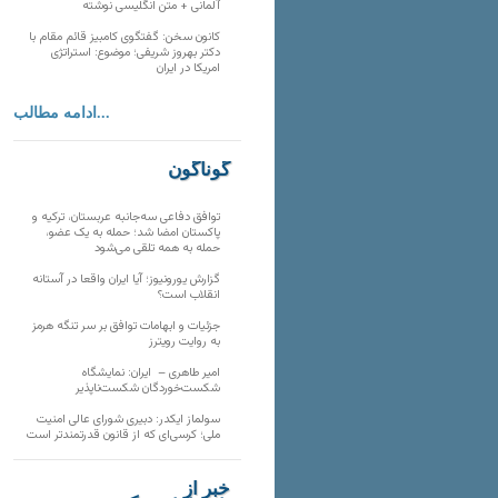
آلمانی + متن انگلیسی نوشته
کانون سخن: گفتگوی کامبیز قائم مقام با
دکتر بهروز شریفی؛ موضوع: استراتژی
امریکا در ایران
ادامه مطالب...
گوناگون
توافق دفاعی سه‌جانبه عربستان، ترکیه و
پاکستان امضا شد؛ حمله به یک عضو،
حمله به همه تلقی می‌شود
گزارش یورونیوز؛ آیا ایران واقعا در آستانه
انقلاب است؟
جزئیات و ابهامات توافق بر سر تنگه هرمز
به روایت رویترز
امیر طاهری – ایران: نمایشگاه
شکست‌خوردگان شکست‌ناپذیر
سولماز ایکدر: دبیری شورای عالی امنیت
ملی؛ کرسی‌ای که از قانون قدرتمندتر است
خبر از