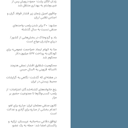
زندان لاکان رشت؛ حمزه درویش پس از
ضرب‌وشتم به بهداری منتقل شد
چاقوی اصیل زنجان زیر فشار فولاد گران و
اجناس تقلبی ارزان
مشهد؛ ۲۰ برابر شدن پلمب واحدهای
صنفی نسبت به سال گذشته
باد و گردوخاک در بخش‌هایی از کشور/
دریای مازندران مواج است
متا به اتهام ایجاد «مزاحمت عمومی» برای
کودکان به پرداخت ۵۶۷ میلیون دلار
محکوم شد
محکومیت شقایق افشار نجفی هنرمند
۱۸ساله قزوینی به ۹سال حبس
در هفته‌ای که گذشت؛ نگاهی به گزارشات
محیط زیستی در ایران
رنج خانواده‌های کشته‌شدگان اعتراضات؛ از
پلمب کسب‌وکارها تا ممنوعیت حضور بر
مزار
کانون صنفی معلمان ایران: مبارزه برای لغو
اعدام بخشی از مبارزه برای آزادی و عدالت
است
توافق دفاعی سه‌جانبه عربستان، ترکیه و
پاکستان امضا شد؛ حمله به یک عضو،