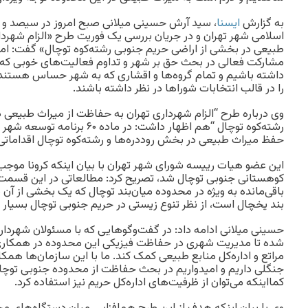
به گزارش
ایسنا
، سید آرش حسینی میلانی صبح امروز در سیصد 
اسلامی شهر تهران و در جریان بررسی یک فوریت طرح «الزام شهردا
طبیعی در بخشی از اراضی حریم جنوبی رشته‌کوه توچال» گفت: امید
مشارکت فعالی در بحث حق بر شهر و تداوم فعالیت‌های خوبی که د
داشته باشیم و تمام گروه‌ها و اقشاری که به شهر حساس هستن
را در قالب انتخابات شوراها در نظر داشته باشند.
وی درباره طرح “الزام شهرداری تهران به حفاظت از میراث طبیعی 
رشته‌کوه توچال “هم اظهار داشت: در 
حفظ میراث طبیعی در بخش روددره‌ها و رشته‌کوه توچال اقداماتی 
این عضو هیات رییسه شورای شهر تهران با بیان اینکه کرونا موجب
کوهستانی جنوبی توچال شد، تصریح کرد: مطالعاتی در این قسمت 
باقی‌مانده به ویژه در محدوده میان‌بند توچال که یک بخشی از آن د
بند یخچال است، از نظر تنوع زیستی در حریم جنوبی توچال بسیار
حسینی میلانی ادامه داد: در گفت‌وگوهایی که با مسئولان شهردار
شده تا مدیریت شهری در حفاظت فیزیکی این محدوده در همکاری 
مراتع و اداره‌کل منابع طبیعی کمک کند. ما با این سازمان‌ها ه
جنگلی داریم و امیدواریم در بحث حفاظت از محدوده جنوبی توچا
کمااینکه می‌توان از ظرفیت‌های اداره‌کل حریم نیز استفاده کرد.