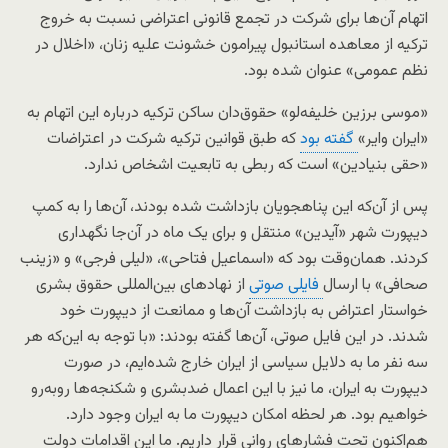
اتهام آن‌ها برای شرکت در تجمع قانونی اعتراضی نسبت به خروج
ترکیه از معاهده استانبول پیرامون خشونت علیه زنان، «اخلال در
نظم عمومی» عنوان شده بود.
«موسی برزین خلیفه‌لو» حقوق‌دان ساکن ترکیه درباره این اتهام به
«ایران وایر»
گفته بود
که طبق قوانین ترکیه شرکت در اعتراضات
«حقی بنیادین» است که ربطی به تابعیت اشخاص ندارد.
پس از آن‌که این پناهجویان بازداشت شده بودند، آن‌ها را به کمپ
دیپورت شهر «آیدین» منتقل و برای یک ماه در آن‌جا نگهداری
کردند. همان‌وقت بود که «اسماعیل فتاحی»، «لیلی فرجی» و «زینب
صحافی» با ارسال
فایلی صوتی
از نهادهای بین‌المللی حقوق بشری
خواستار اعتراض به بازداشت آن‌ها و ممانعت از دیپورت‌ خود
شدند. در این فایل صوتی، آن‌ها گفته بودند: «با توجه به این‌که هر
سه نفر ما به دلایل سیاسی از ایران خارج شده‌ایم، در صورت
دیپورت به ایران، ما نیز با این اعمال ضدبشری و شکنجه‌ها روبه‌رو
خواهیم بود. هر لحظه امکان دیپورت ما به ایران وجود دارد.
هم‌اکنون تحت فشارهای روانی قرار داریم. ما این اقدامات دولت