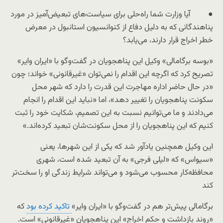
● آیا وزارت شما راه‌حلی برای سیاست‌های تبعیض‌آمیز در مورد
پناهندگانی که به دلیل دفاع از کنوانسیون استانبول در معرض
خطر اخراج قرار دارند، می‌یابد؟
«بوسه برگامالی» وکیل این پناهجویان در گفت‌وگو با «ایران وایر»
تصریح کرد که اگرچه این اقدام را نمی‌توان «غیرقانونی» خواند؛ چون
«در حال حاضر اداره مهاجرت این قدرت را دارد که شهر محل
سکونت پناهجویان را تغییر دهد»، اما «نباید این اقدام را انجام
می‌دادند و ما می‌توانیم نسبت به این تصمیم، شکایت خود را ثبت
کنیم که این پناهجویان را از محل سکونت‌شان تبعید کرده‌اند.»
این وکیل همچنین یادآور شد که یکی از این شهرها، یعنی
«سیواس» که «لیلی فرجی» به آن تبعید شده است، شهری
محافظه‌کار محسوب می‌شود و می‌تواند شرایط زندگی او را سخت‌تر
کند
برگامالی پیش‌تر هم در گفت‌وگو با «ایران وایر»
تاکید کرده بود
که
«روند بازداشت و حکم اخراج» این پناهجویان «غیرقانونی» است.