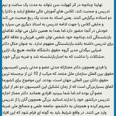
نهایتا چنانچه در اثر کهولت سن نتواند به مدت یک ساعت و نیم
تدریس و صحبت کند، کلاس های آموزش عالی مقطع ارشد و دکترا را
دو استاده برگزارمی کنند. یعنی استاد به مدت یک ربع صحبت می کند
و مابقی کلاس را جهت ادامه تدریس به استاد دیگری می سپارد و
خودش در آنجا حضور دارد.اما بعدا به همین دلیل می تواند تقاضای
بازنشستگی کند.چنانچه خود شخص توان علمی، فیزیکی و علاقه کافی
برای تدریس داشته باشد،بازنشستگی مفهوم ندارد. به عنوان مثال دکتر
ضیایی بیگدلی مدیر گروه حقوق دانشگاه علامه، هیچ یک ازاین
مشکلات را نداشت که به اجباربازنشسته شد و ضربه بزرگی خورد.
یا فردی همچون دکتر ممتازکه مدتی عضو و مدتی رئیس کمیسیون
حقوق بین الملل سازمان ملل متحد که مرکب از 10 تن از برجسته ترین
حقوق دانان بین المللی جهان است، بودند. این موضوع برای کشورما
اتفاق بسیاربزرگی است که از زمان تشکیل این کمیسیون دو نفر از ایران
عضو آن بوده اند.اما شما ببینید افرادی همانند دکتر ممتاز اجازه
تدریس درکشور خود را ندارند.اساتید بزرگی همچون آنان را از تدریس
محروم کرده و همزمان به دانشجو، جامعه علمی و مصالح ملی ضربه
وارد می کنند. در واقع شرایط باید به گونه ای فرام شود که این افراد