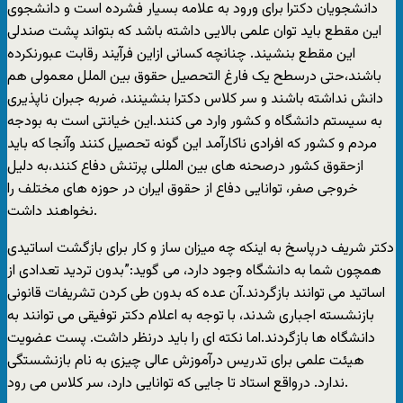
دانشجویان دکترا برای ورود به علامه بسیار فشرده است و دانشجوی
این مقطع باید توان علمی بالایی داشته باشد که بتواند پشت صندلی
این مقطع بنشیند. چنانچه کسانی ازاین فرآیند رقابت عبورنکرده
باشند،حتی درسطح یک فارغ التحصیل حقوق بین الملل معمولی هم
دانش نداشته باشند و سر کلاس دکترا بنشینند، ضربه جبران ناپذیری
به سیستم دانشگاه و کشور وارد می کنند.این خیانتی است به بودجه
مردم و کشور که افرادی ناکارآمد این گونه تحصیل کنند وآنجا که باید
ازحقوق کشور درصحنه های بین المللی پرتنش دفاع کنند،به دلیل
خروجی صفر، توانایی دفاع از حقوق ایران در حوزه های مختلف را
نخواهند داشت.
دکتر شریف درپاسخ به اینکه چه میزان ساز و کار برای بازگشت اساتیدی
همچون شما به دانشگاه وجود دارد، می گوید:”بدون تردید تعدادی از
اساتید می توانند بازگردند.آن عده که بدون طی کردن تشریفات قانونی
بازنشسته اجباری شدند، با توجه به اعلام دکتر توفیقی می توانند به
دانشگاه ها بازگردند.اما نکته ای را باید درنظر داشت. پست عضویت
هیئت علمی برای تدریس درآموزش عالی چیزی به نام بازنشستگی
ندارد. درواقع استاد تا جایی که توانایی دارد، سر کلاس می رود.