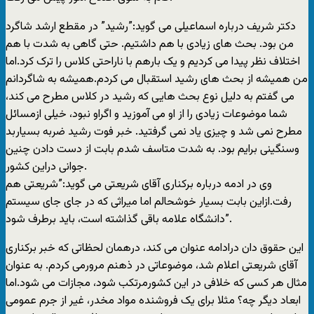
دکتر شریف درباره اسماعیلی می گوید:”رشید” در مقطع ارشد شاگرد
من بود. بحث های زیادی با هم داشتیم. حتی گاهی به شدت با هم
اختلاف نظر پیدا می کردیم و یک بارهم با ناراحتی کلاس را ترک کرد.اما
من همیشه از بحث های رشید استقبال می کردم.همیشه به شاگردانم
می گفتم به دلیل نوع بحث هایی که رشید در کلاس مطرح می کند،
شما موضوعات زیادی را از او می آموزید و اگراو نبود، خیلی ازمسائل
مطرح نمی شد و چیزی یاد نمی گرفتید. خبر فوت رشید ضربه بسیاربد
وسنگینی برایم بود. به شدت متاسف شدم بابت از دست دادن چنین
جوانی دراین کشور.
وی در ادمه درباره برکناری آقای شریعتی می گوید:”شریعتی هم
رفت.ازاین بابت بسیار خوشحالم اما میراثی که در جای جای سیستم
دانشگاه علامه باقی گذاشته است، باید برطرف شود”.
این حقوق دان درادامه عنوان می کند، درهمان لحظاتی که خبر برکناری
آقای شریعتی اعلام شد، موضوعاتی در ذهنم مرورمی کردم. به عنوان
مثال هر کسی که خلافی در این کشورمرتکب شود، مجازات می شود.اما
ابعاد دیگر چه؟ مثلا برای یک فروشنده مواد مخدر، غیر از جرم عمومی