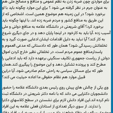
برای مواردی چون ضربه زدن به نظم عمومی و منافع و مصالح ملی هم
به عنوان جرم در نظر گرفته می شود ؟ برای این موارد چگونه باید با او
برخورد شود؟ در این زمینه هم موضوع همین است. اشخاصی که از
این طریق به منافع کشور و مردم ضربه زده اند، با اینها چگونه باید
برخورد کرد؟ آقای شریعتی در دانشگاه علامه به منافع دولتی و ملی
آسیب زده .آیا باید به کارخود در اینجا پایان دهد و در جای دیگری شروع
به کار کند؟ آیا نباید به دلیل اقدامات ایشان ادعایی صورت گیرد و به
تخلفاتش رسیدگی شود؟ همان طور که دادستانی که مدعی العموم و
پاسدارمنافع عموم مردم است، در تخلفاتی نظیر خارج کردن اموال
دولتی از ریاست جمهوری تکلیف سنگینی برعهده دارد که باید ادعایی را
مطرح کند و پرونده تشکیل دهد و این موضوع را پیگیری کند.همان
طور که برای مسائل سیاسی به راحتی حکم صادرمی شود، آیا دراین
قبیل موارد هم نظام حقوقی ما اعاده حیثیت می کند؟
وی یکی از چالش های پیش روی رئیس بعدی دانشگاه علامه را حضور
دانشجویان دکترایی می داند که با نامه دکتر شریعتی در دانشگاه ثبت
نام کرده اند.این افراد دانش لازم برای نشستن در سطح کلاسهای دکترا
را ندارند. از سوی دیگر تعدادی از استادان فعلی علامه به این افراد
موضوع رساله برای دفاع خواهند داد و پس از این پروسه، این افراد دفاع