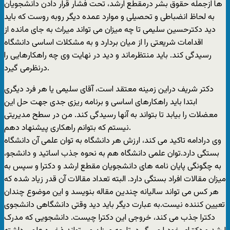
ها ازجمله حقوق بشر درمقطع ارشد، تحت فشار قرار دادن دانشجویان
به لحاظ انضباطی و تحصیلی و موارد عمده دیگر روبه روست که باید
دید دکترحسین سلیمی تا چه میزان می تواند میراث به جای مانده از
اقدامات شریعتی را از میان بردارد و به مشکلات اساسی دانشگاه
رسیدگی کند. باید منتظرماند و دید در نهایت وی چه راهکارهایی را
درنظرمی گیرد.
دکتر شریف دراین زمینه معتقد است، آقای سلیمی یا هر فرد دیگری
ابتدا باید راهکارهای اساسی و برنامه ریزی جدی جهت حل این
معضلات را بیابد تا بتواند به آنها رسیدگی کند. من در سطح مدیریتی
نیستم که بتوانم راهکاری پیشنهاد دهم.
وی درادامه تاکید می کند، ارزش هر دانشگاه به توان علمی آن دانشگاه
بستگی دارد.توان علمی دانشگاه هم به نحوه جذب اساتید و دانشجو،
به چگونگی پایان نامه های دانشجویان مقطع ارشد و دکترا و سپس به
میزان مقالات افراد بستگی دارد. البته تعداد مقالات آن قدر زیاد شده که
هر کس می تواند سالیانه چندین مقاله بنویسد و این موضوع چندان
تعیین کننده نیست.به عبارت دیگر باید دید وقتی دانشگاهی دانشجوی
دکترا جذب می کند، خروجی این دکترا چیست. دانشجویی که مدرک