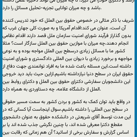
ارشد و دکترای خودرا می گیرد، تا چه میزان می تواند ذخیره علمی داشته
باشد و چه میزان توانایی تجزیه-تحلیل مسائل را دارد.
شریف با ذکر مثالی در خصوص حقوق بین الملل که خود تدریس کننده
آن است، عنوان می کند:اقدام آمریکا و به صورت کلی جهان غرب که
بدون گذاراز فرآیند شورای امنیت سازمان ملل قصد دارند اقدام نظامی
انجام دهند،چه میزان با موازین حقوق بین الملل سازگار است؟ مثلا
کشور ما با مسائل زیادی درسطح بین الملل مواجه بوده و به نوعی
مواجهه و برخورد زیادی با دیوان بین المللی دادگستری و شورای امنیت
داشته است.این مسئله باعث شده ما به افراد توانمندی جهت دفاع از
حقوق ایران در سطح دنیا نیازداشته باشیم.ازاین حیث باید دید خروجی
این دانشجویان سفارشی دکترای حقوق بین الملل و دکترای روابط بین
الملل از دانشگاه علامه، چه دستاوردی به همراه دارد.
در واقع باید توان کمک به کشور و بردن کشور به سمت مسیر حقوقی
در سطح بین المللی را داشته باشیم.سوال اینجاست آیا کسانی که در
این مدت توسط آقای شریعتی در دانشکده حقوق به عنوان دانشجوی
مقطع دکترا معرفی شده اند، با چنین نگرشی جذب شده اند یا بر
اساس گزارش و سفارش برخی از اساتید؟ آن هم زمانی که رقابت بین