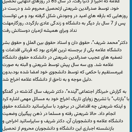
علامه که اخیرا از دنیا رفت، در سال 85 در روزهای انتهایی تحصیل
خود، توسط صدرالدین شریعتی ازتحصیل محروم شد و درست در
روزهایی که بارقه های امید در وجودش شکل گرفته بود و می توانست
پس از 7 سال بار دیگر به دانشگاه و زندگی عادی بازگردد، روزگارمهلت
نداد وبرای همیشه ازمیان دوستانش رفت
دکتر”محمد شریف”، حقوق دان و استاد حقوق بین الملل و حقوق بشر
دانشگاه علامه یکی از برجسته ترین افرادی بود که قربانی اقدامات و
تصفیه های عجیب صدرالدین شریعتی در دانشکده حقوق دانشگاه
علامه شد. وی سه سال پیش توسط شریعتی و البته به صورت
غیرمستقیم با حکمی که توسط دانشجوی خود امضا شده بود،بدون
دلیل موجه و به ناحق از دانشگاه علامه اخراج شد.
به گزارش خبرنگار اجتماعی”آینده”، دکتر شریف سال گذشته در گفتگو
با “بازتاب” با تشریح زوایای تاریک اخراج خود به مسائل مهمی اشاره کرد
و اینکه شریعتی چه اقداماتی در برخورد با سایراساتید دانشکده حقوق
انجام داد. حالا شریعتی رفته و مسلما در ذهن پیگیران وضعیت
دانشگاه علامه و دانشجویان آن، دکتر شریف و سایراساتید اخراجی و
بازنشسته اجباری این دانشگاه و دانشجویان محروم از تحصیل