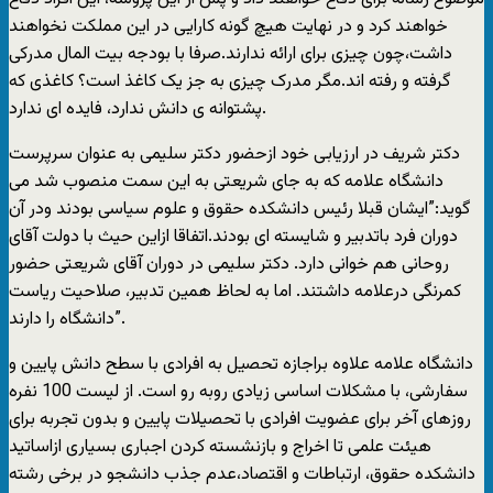
خواهند کرد و در نهایت هیچ گونه کارایی در این مملکت نخواهند
داشت،چون چیزی برای ارائه ندارند.صرفا با بودجه بیت المال مدرکی
گرفته و رفته اند.مگر مدرک چیزی به جز یک کاغذ است؟ کاغذی که
پشتوانه ی دانش ندارد، فایده ای ندارد.
دکتر شریف در ارزیابی خود ازحضور دکتر سلیمی به عنوان سرپرست
دانشگاه علامه که به جای شریعتی به این سمت منصوب شد می
گوید:”ایشان قبلا رئیس دانشکده حقوق و علوم سیاسی بودند ودر آن
دوران فرد باتدبیر و شایسته ای بودند.اتفاقا ازاین حیث با دولت آقای
روحانی هم خوانی دارد. دکتر سلیمی در دوران آقای شریعتی حضور
کمرنگی درعلامه داشتند. اما به لحاظ همین تدبیر، صلاحیت ریاست
دانشگاه را دارند”.
دانشگاه علامه علاوه براجازه تحصیل به افرادی با سطح دانش پایین و
سفارشی، با مشکلات اساسی زیادی روبه رو است. از لیست 100 نفره
روزهای آخر برای عضویت افرادی با تحصیلات پایین و بدون تجربه برای
هیئت علمی تا اخراج و بازنشسته کردن اجباری بسیاری ازاساتید
دانشکده حقوق، ارتباطات و اقتصاد،عدم جذب دانشجو در برخی رشته