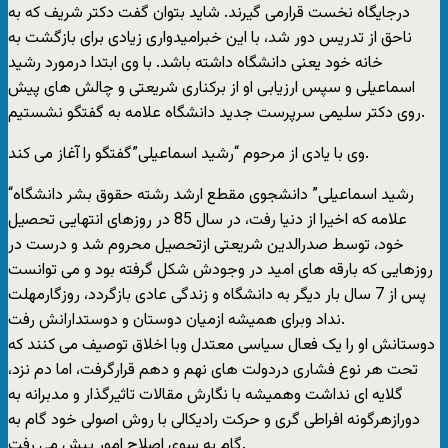
درجایگاه نخست قرارمی گیرند. شاید بتوان گفت دکتر شریف که به
ناحق از تدریس دور شد، با این خبرامیدواری زیادی برای بازگشت به
خانه خود یعنی دانشگاه داشته باشد. با وی ابتدا درمورد رشید
اسماعیلی و سپس ارزیابی او از برکناری شریعتی و چالش های پیش
روی دکتر سلیمی سرپرست جدید دانشگاه علامه به گفتگو نشستیم.
وی با یادی از مرحوم “رشید اسماعیلی”گفتگو را آغاز می کند.
“رشید اسماعیلی” دانشجوی مقطع ارشد رشته حقوق بشر دانشگاه
علامه که اخیرا از دنیا رفت، در سال 85 در روزهای انتهایی تحصیل
خود، توسط صدرالدین شریعتی ازتحصیل محروم شد و درست در
روزهایی که بارقه های امید در وجودش شکل گرفته بود و می توانست
پس از 7 سال بار دیگر به دانشگاه و زندگی عادی بازگردد، روزگارمهلت
نداد وبرای همیشه ازمیان دوستان و دوستدارانش رفت.
دوستانش او را یک فعال سیاسی معتدل وبا اخلاق توصیف می کنند که
تحت هر نوع فشاری دردولت های نهم و دهم قرارگرفت، اما دم نزد،
گلایه ای نداشت وهمیشه با نگارش مقالات تاثیرگذار و مدبرانه به
دورازهرگونه افراطی گری و حرکت رادیکالی با روش اصولی خود گام به
گام به سوی اصلاح امور پیش می رفت.