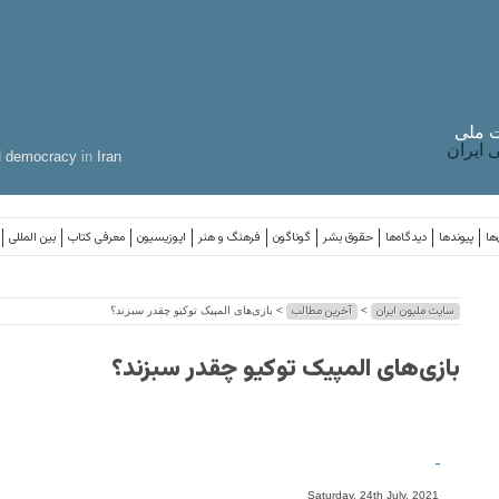
 ملی
ایران
d
democracy
in
Iran
ها
پیوندها
دیدگاه‌ها
حقوق بشر
گوناگون
فرهنگ و هنر
اپوزیسیون
معرفی کتاب
بین المللی
سایت ملیون ایران
آخرین مطالب
>
> بازی‌های المپیک توکیو چقدر سبزند؟
بازی‌های المپیک توکیو چقدر سبزند؟
-
Saturday, 24th July, 2021