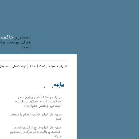
استقرار
حاکميت
هدف نهضت ملی 
است
شنبه, ۱۷ مرداد , ۱۴۰۵ |
خانه
نهضت ملی
سازمان‌
بیانیه
سازمان‌های
ملی
بیانیه مجامع اسلامی ایرانیان – در
محکومیت اعدام، سرکوب سیاسی–
اجتماعی، و نقض حقوق زنان
جبهه ملی ایران: ماشین اعدام را متوقف
کنید!
جبهه ملی ایران-خارج از کشور انجام
اعدام‌های وقیحانه در ملأِعام را محکوم
می‌کند