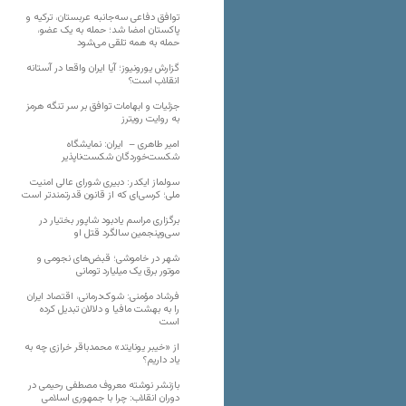
توافق دفاعی سه‌جانبه عربستان، ترکیه و
پاکستان امضا شد؛ حمله به یک عضو،
حمله به همه تلقی می‌شود
گزارش یورونیوز؛ آیا ایران واقعا در آستانه
انقلاب است؟
جزئیات و ابهامات توافق بر سر تنگه هرمز
به روایت رویترز
امیر طاهری – ایران: نمایشگاه
شکست‌خوردگان شکست‌ناپذیر
سولماز ایکدر: دبیری شورای عالی امنیت
ملی؛ کرسی‌ای که از قانون قدرتمندتر است
برگزاری مراسم یادبود شاپور بختیار در
سی‌وپنجمین سالگرد قتل او
شهر در خاموشی؛ قبض‌های نجومی و
موتور برق یک میلیارد تومانی
فرشاد مؤمنی: شوک‌درمانی، اقتصاد ایران
را به بهشت مافیا و دلالان تبدیل کرده
است
از «خیبر یونایتد» محمدباقر خرازی چه به
یاد داریم؟
بازنشر نوشته معروف مصطفی رحیمی در
دوران انقلاب: چرا با جمهوری اسلامی