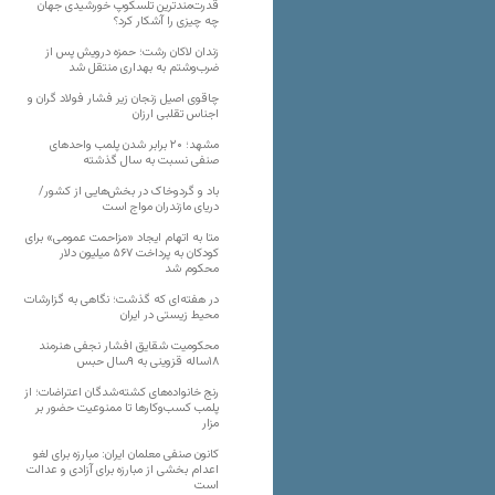
قدرت‌مندترین تلسکوپ خورشیدی جهان
چه چیزی را آشکار کرد؟
زندان لاکان رشت؛ حمزه درویش پس از
ضرب‌وشتم به بهداری منتقل شد
چاقوی اصیل زنجان زیر فشار فولاد گران و
اجناس تقلبی ارزان
مشهد؛ ۲۰ برابر شدن پلمب واحدهای
صنفی نسبت به سال گذشته
باد و گردوخاک در بخش‌هایی از کشور/
دریای مازندران مواج است
متا به اتهام ایجاد «مزاحمت عمومی» برای
کودکان به پرداخت ۵۶۷ میلیون دلار
محکوم شد
در هفته‌ای که گذشت؛ نگاهی به گزارشات
محیط زیستی در ایران
محکومیت شقایق افشار نجفی هنرمند
۱۸ساله قزوینی به ۹سال حبس
رنج خانواده‌های کشته‌شدگان اعتراضات؛ از
پلمب کسب‌وکارها تا ممنوعیت حضور بر
مزار
کانون صنفی معلمان ایران: مبارزه برای لغو
اعدام بخشی از مبارزه برای آزادی و عدالت
است