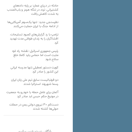
حادثه در دریای عمان؛ بر پایه داده‌های
کشتیرانی، تردد در تنگه هرمز و باب‌المندب
به شدت کاهش یافت
نظرسنجی جدید: تنها یک‌سوم آمریکایی‌ها
از ادامه جنگ با ایران حمایت می‌کنند
ترامپ با رد گزارش‌های کمبود تسلیحات،
افشاگران را به زندان طولانی مدت تهدید
کرد
رئیس‌ جمهوری اسرائیل: نقشه راه غزه
مثبت است اما حماس باید کاملا خلع
سلاح شود
کویت دستور تعطیلی تنها مدرسه ایرانی
این کشور را صادر کرد
دو فوتبالیست سابق تیم ملی زنان ایران
رسما شهروند استرالیا شدند
آلمان برای عامل حمله با خودرو به جمعیت
در مونیخ حکم حبس ابد صادر کرد
دست‌کم ۳۰ نیروی دولتی یمن در حملات
حوثی‌ها کشته شدند
بایگانی نسخه قدیم سایت