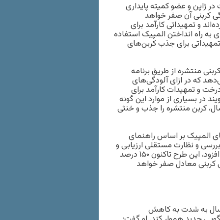
ر ژاپن و عضو کمیته پایداری
گی کربنی آن صفر خواهد
‌اند و تمهیداتی کارآمد برای
های تجدیدپذیر برای به راه انداختن المپیک استفاده
 تمهیداتی برای جذب کربن‌های
ربنی منتشره از طریق برنامه
‌دهد که در ازای آلودگی‌های
رخت و تمهیدات کارآمد برای
د در بسیاری از موارد این گونه
ال، کربن منتشره را جذب و خنثی
ای المپیک بر اساس راهنمای
رسی و نظارت مستقلی ارزیابی و
تایید شده است و از دو بار شمردن امتیازات اجتناب کرده است. او افزود، این طرح تاکنون ۱۵۰ درصد
گی کربنی معادل صفر خواهد
مسال به شدت به کاهش
لگویی جدید هموار کند. او گفت: