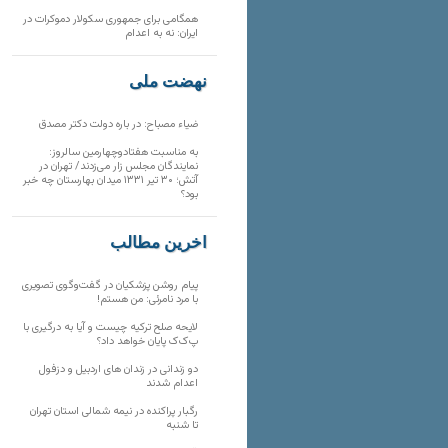
همگامی برای جمهوری سکولار دموکرات در
ایران: نه به اعدام
نهضت ملی
ضیاء مصباح: در باره دولت دکتر مصدق
به مناسبت هفتادوچهارمین سالروز:
نمایندگان مجلس زار می‌زدند/ تهران در
آتش؛ ۳۰ تیر ۱۳۳۱ میدان بهارستان چه خبر
بود؟
آخرین مطالب
پیام روشن پزشکیان در گفت‌و‌گوی تصویری
با مرد نامرئی: من هستم!
لایحه صلح ترکیه چیست و آیا به درگیری با
پ‌ک‌ک پایان خواهد داد؟
دو زندانی در زندان های اردبیل و دزفول
اعدام شدند
رگبار پراکنده در نیمه شمالی استان تهران
تا شنبه