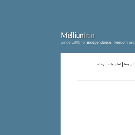
Melliun
Iran
Since 1905 for
independence
,
freedom
an
درباره ما
تماس با ما
راهنما