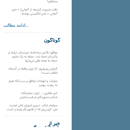
مخالفم؟
نقاب ضرورت (ترجمه از آلمانی) + متن
آلمانی + متن انگلیسی نوشته
ادامه مطالب...
گوناگون
توافق دفاعی سه‌جانبه عربستان، ترکیه و
پاکستان امضا شد؛ حمله به یک عضو،
حمله به همه تلقی می‌شود
گزارش یورونیوز؛ آیا ایران واقعا در آستانه
انقلاب است؟
جزئیات و ابهامات توافق بر سر تنگه هرمز
به روایت رویترز
امیر طاهری – ایران: نمایشگاه
شکست‌خوردگان شکست‌ناپذیر
سولماز ایکدر: دبیری شورای عالی امنیت
ملی؛ کرسی‌ای که از قانون قدرتمندتر است
خبر از
تارنماهای دیگر