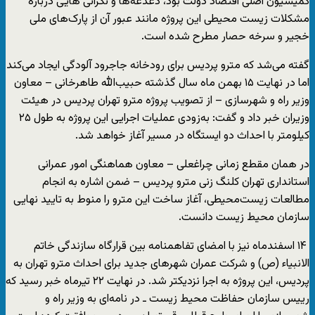
کمیسیون اصلی اقتصاد دولت بود، دغدغه‌ها و نگرانی هایی درباره
مشکلات زیست محیطی این پروژه مانند عبور آن از پارک‌های ملی
خجیر و سرخه حصار مطرح شده است.
گفته می‌شد که مترو پردیس برای رودخانه جاجرود آلودگی ایجاد می‌کند
اما در نهایت ۱۵ بهمن ماه سال گذشته حبیب‌الله طاهرخانی – معاون
وزیر راه و شهرسازی – از تصویب پروژه مترو تهران پردیس در هیئت
وزیران خبر داد و گفت: به‌زودی عملیات اجرایی این پروژه به طول ۲۵
کیلومتر با احداث دو ایستگاه در مسیر آغاز خواهد شد.
در همان مقطع زمانی چراغعلی – معاون هماهنگی امور عمرانی
استانداری تهران کلنگ زنی مترو پردیس – ضمن اشاره به انجام
مطالعات زیست‌محیطی، آغاز ساخت این مترو را منوط به تایید نهایی
سازمان محیط زیست دانست.
۱۴ اسفندماه نیز با امضای تفاهمنامه بین قرارگاه سازندگی خاتم
الانبیاء (ص) و شرکت عمران شهرهای جدید برای احداث مترو تهران به
پردیس، این پروژه به اجرا نزدیکتر شد. در نهایت ۲۲ تیرماه خبر رسید که
رییس سازمان حفاظت محیط زیست ـ در نامه‌ای به وزیر راه و