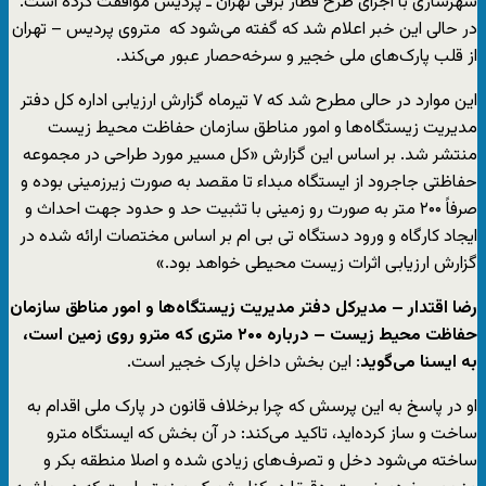
شهرسازی با اجرای طرح قطار برقی تهران ـ پردیس موافقت کرده است.
در حالی این خبر اعلام شد که گفته می‌شود که متروی پردیس – تهران
از قلب پارک‌های ملی خجیر و سرخه‌حصار عبور می‌کند.
این موارد در حالی مطرح شد که ۷ تیرماه گزارش ارزیابی اداره کل دفتر
مدیریت زیستگاه‌ها و امور مناطق سازمان حفاظت محیط زیست
منتشر شد. بر اساس این گزارش «کل مسیر مورد طراحی در مجموعه
حفاظتی جاجرود از ایستگاه مبداء تا مقصد به صورت زیرزمینی بوده و
صرفاً ۲۰۰ متر به صورت رو زمینی با تثبیت حد و حدود جهت احداث و
ایجاد کارگاه و ورود دستگاه تی بی ام بر اساس مختصات ارائه شده در
گزارش ارزیابی اثرات زیست محیطی خواهد بود.»
رضا اقتدار – مدیرکل دفتر مدیریت زیستگاه‌ها و امور مناطق سازمان
حفاظت محیط زیست – درباره ۲۰۰ متری که مترو روی زمین است،‌
به ایسنا می‌گوید
: این بخش داخل پارک خجیر است.
او در پاسخ به این پرسش که چرا برخلاف قانون در پارک ملی اقدام به
ساخت و ساز کرده‌اید، تاکید می‌کند: در آن بخش که ایستگاه مترو
ساخته می‌شود دخل و تصرف‌های زیادی شده و اصلا منطقه بکر و