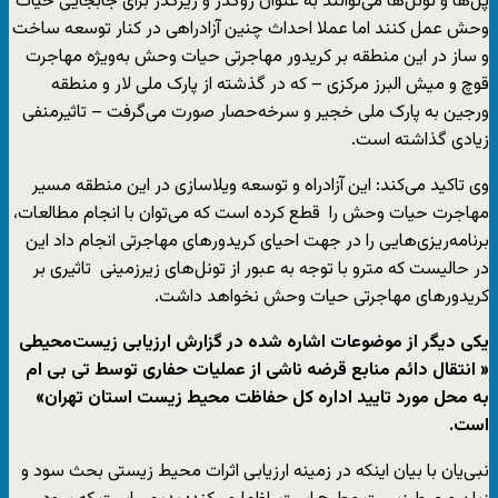
پل‌­ها و تونل‌ها می­‌توانند به عنوان روگذر و زیرگذر برای جابجایی حیات
وحش عمل ‌کنند اما عملا احداث چنین آزادراهی در کنار توسعه ساخت
و ساز در این منطقه بر کریدور مهاجرتی حیات وحش به‌ویژه مهاجرت
قوچ و میش البرز مرکزی – که در گذشته از پارک ملی لار و منطقه
ورجین به پارک ملی خجیر و سرخه­‌حصار صورت می­‌گرفت – تاثیرمنفی
زیادی گذاشته است.
وی تاکید می‌کند: این آزادراه و توسعه­ ویلاسازی در این منطقه مسیر
مهاجرت حیات وحش را قطع کرده است که می‌توان با انجام مطالعات،
برنامه‌ریزی‌هایی را در جهت احیای کریدورهای مهاجرتی انجام داد این
در حالیست که مترو با توجه به عبور از تونل­‌های زیرزمینی تاثیری بر
کریدورهای مهاجرتی حیات وحش نخواهد داشت.
یکی دیگر از موضوعات اشاره شده در گزارش ارزیابی زیست‌محیطی
« انتقال دائم منابع قرضه ناشی از عملیات حفاری توسط تی بی ام
به محل مورد تایید اداره کل حفاظت محیط زیست استان تهران»
است.
نبی‌یان با بیان اینکه در زمینه ارزیابی اثرات محیط زیستی بحث سود و