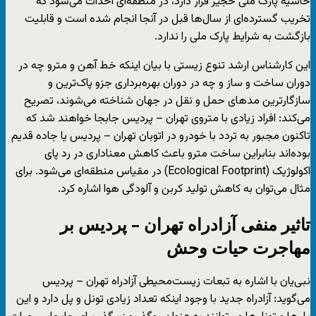
حاشیه پارک ملی خجیر قرار دارد، در منطقه‌ای احداث می‌شود که
تخریب گسترده‌ای از سال‌ها قبل در آنجا انجام شده است و قابلیت
بازگشت به شرایط پارک ملی را ندارد.
این کارشناس ارشد تنوع زیستی با بیان اینکه خط آهن و مترو چه در
دوران ساخت و ساز و چه در دوران بهره­‌برداری جزو پاک‌ترین و
سازگارترین مدهای حمل و نقل در جهان شناخته می‌شوند، تصریح
می‌کند: افراد زیادی با متروی تهران – پردیس جابجا خواهند شد که
تاکنون مجبور به تردد با خودرو در اتوبان تهران – پردیس یا جاده قدیم
بوده‌اند بنابراین ساخت مترو باعث کاهش معناداری در رد پای
اکولوژیک (Ecological Footprint) در مقیاس منطقه­‌ای می‌شود. برای
مثال می­‌توان به کاهش تولید کربن و آلودگی هوا اشاره کرد.
تاثیر منفی آزادراه تهران – پردیس بر
مهاجرت حیات وحش
نبی‌یان با اشاره به تبعات زیست‌محیطی آزادراه تهران – پردیس
می‌گوید: آزادراه جدید با وجود اینکه تعداد زیادی تونل و پل دارد و این