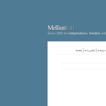
Melliun
Iran
Since 1905 for
independence
,
freedom
an
درباره ما
تماس با ما
راهنما