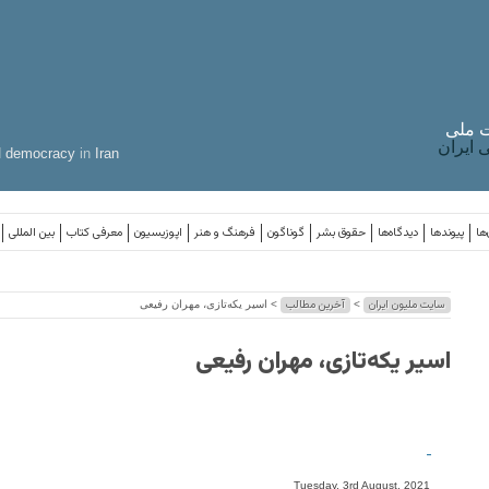
 ملی
ایران
d
democracy
in
Iran
ها
پیوندها
دیدگاه‌ها
حقوق بشر
گوناگون
فرهنگ و هنر
اپوزیسیون
معرفی کتاب
بین المللی
سایت ملیون ایران
آخرین مطالب
>
> اسیر یکه‌تازی، مهران رفیعی
اسیر یکه‌تازی، مهران رفیعی
-
Tuesday, 3rd August, 2021