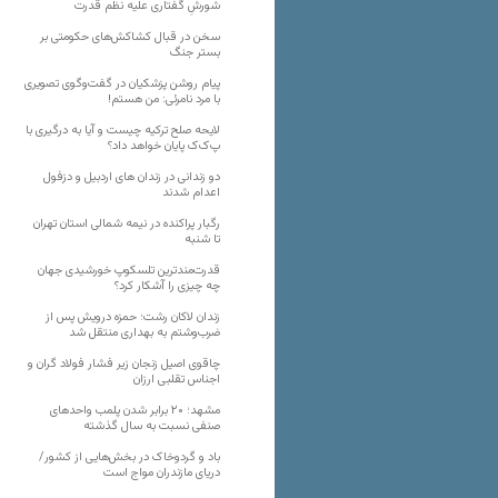
شورشِ گفتاری علیه نظم قدرت
سخن در قبال کشاکش‌های حکومتی بر
بستر جنگ
پیام روشن پزشکیان در گفت‌و‌گوی تصویری
با مرد نامرئی: من هستم!
لایحه صلح ترکیه چیست و آیا به درگیری با
پ‌ک‌ک پایان خواهد داد؟
دو زندانی در زندان های اردبیل و دزفول
اعدام شدند
رگبار پراکنده در نیمه شمالی استان تهران
تا شنبه
قدرت‌مندترین تلسکوپ خورشیدی جهان
چه چیزی را آشکار کرد؟
زندان لاکان رشت؛ حمزه درویش پس از
ضرب‌وشتم به بهداری منتقل شد
چاقوی اصیل زنجان زیر فشار فولاد گران و
اجناس تقلبی ارزان
مشهد؛ ۲۰ برابر شدن پلمب واحدهای
صنفی نسبت به سال گذشته
باد و گردوخاک در بخش‌هایی از کشور/
دریای مازندران مواج است