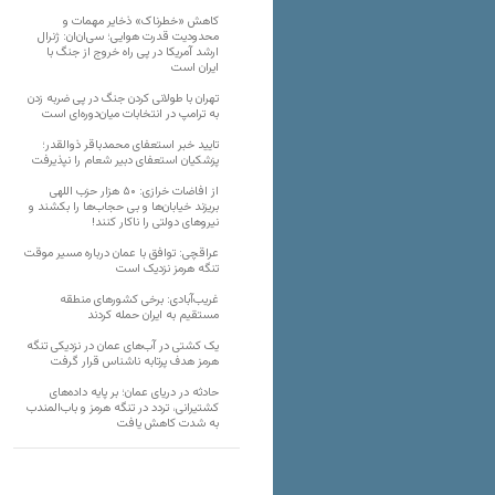
کاهش «خطرناک» ذخایر مهمات و
محدودیت قدرت هوایی؛ سی‌ان‌ان: ژنرال
ارشد آمریکا در پی راه خروج از جنگ با
ایران است
تهران با طولانی کردن جنگ در پی ضربه زدن
به ترامپ در انتخابات میان‌دوره‌ای است
تایید خبر استعفای محمدباقر ذوالقدر؛
پزشکیان استعفای دبیر شعام را نپذیرفت
از افاضات خرازی: ۵۰ هزار حزب اللهی
بریزند خیابان‌ها و بی حجاب‌ها را بکشند و
نیرو‌های دولتی را ناکار کنند!
عراقچی: توافق با عمان درباره مسیر موقت
تنگه هرمز نزدیک است
غریب‌آبادی: برخی کشورهای منطقه
مستقیم به ایران حمله کردند
یک کشتی در آب‌های عمان در نزدیکی تنگه
هرمز هدف پرتابه ناشناس قرار گرفت
حادثه در دریای عمان؛ بر پایه داده‌های
کشتیرانی، تردد در تنگه هرمز و باب‌المندب
به شدت کاهش یافت