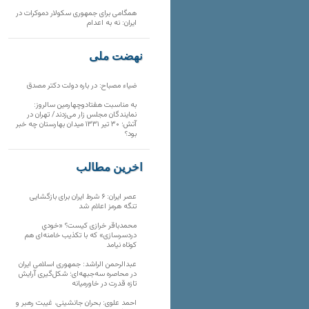
همگامی برای جمهوری سکولار دموکرات در
ایران: نه به اعدام
نهضت ملی
ضیاء مصباح: در باره دولت دکتر مصدق
به مناسبت هفتادوچهارمین سالروز:
نمایندگان مجلس زار می‌زدند/ تهران در
آتش؛ ۳۰ تیر ۱۳۳۱ میدان بهارستان چه خبر
بود؟
آخرین مطالب
عصر ایران: ۶ شرط ایران برای بازگشایی
تنگه هرمز اعلام شد
محمدباقر خرازی کیست؟ «خودیِ
دردسرسازی» که با تکذیب خامنه‌ای هم
کوتاه نیامد
عبدالرحمن الراشد: جمهوری اسلامی ایران
در محاصره سه‌جبهه‌ای؛ شکل‌گیری آرایش
تازه قدرت در خاورمیانه
احمد علوی: بحران جانشینی، غیبت رهبر و