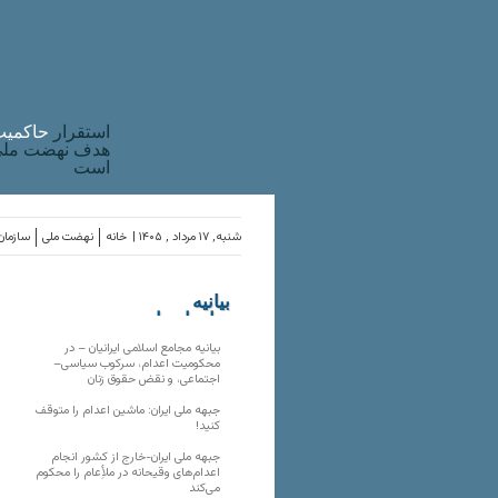
استقرار
حاکميت
هدف نهضت ملی 
است
شنبه, ۱۷ مرداد , ۱۴۰۵ |
خانه
نهضت ملی
سازمان‌
بیانیه
سازمان‌های
ملی
بیانیه مجامع اسلامی ایرانیان – در
محکومیت اعدام، سرکوب سیاسی–
اجتماعی، و نقض حقوق زنان
جبهه ملی ایران: ماشین اعدام را متوقف
کنید!
جبهه ملی ایران-خارج از کشور انجام
اعدام‌های وقیحانه در ملأِعام را محکوم
می‌کند