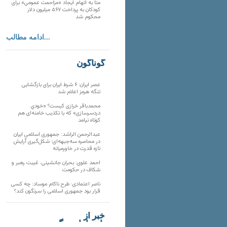
متا به اتهام ایجاد «مزاحمت عمومی» برای
کودکان به پرداخت ۵۶۷ میلیون دلار
محکوم شد
ادامه مطالب...
گوناگون
عصر ایران: ۶ شرط ایران برای بازگشایی
تنگه هرمز اعلام شد
محمدباقر خرازی کیست؟ «خودیِ
دردسرسازی» که با تکذیب خامنه‌ای هم
کوتاه نیامد
عبدالرحمن الراشد: جمهوری اسلامی ایران
در محاصره سه‌جبهه‌ای؛ شکل‌گیری آرایش
تازه قدرت در خاورمیانه
احمد علوی: بحران جانشینی، غیبت رهبر و
شکاف در حکومت
ناصر اعتمادی: طرح ناکام موساد: چه کسی
قرار بود جمهوری اسلامی را سرنگون کند؟
خبر از
تارنماهای دیگر