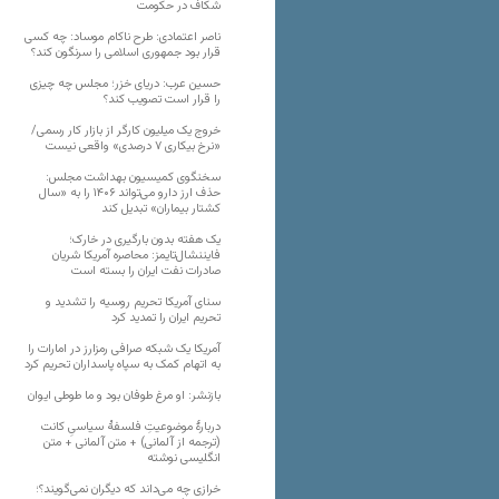
شکاف در حکومت
ناصر اعتمادی: طرح ناکام موساد: چه کسی
قرار بود جمهوری اسلامی را سرنگون کند؟
حسین عرب: دریای خزر؛ مجلس چه چیزی
را قرار است تصویب کند؟
خروج یک میلیون کارگر از بازار کار رسمی/
«نرخ بیکاری ۷ درصدی» واقعی نیست
سخنگوی کمیسیون بهداشت مجلس:
حذف ارز دارو می‌تواند ۱۴۰۶ را به «سال
کشتار بیماران» تبدیل کند
یک هفته بدون بارگیری در خارک؛
فایننشال‌تایمز: محاصره آمریکا شریان
صادرات نفت ایران را بسته است
سنای آمریکا تحریم روسیه را تشدید و
تحریم ایران را تمدید کرد
آمریکا یک شبکه صرافی رمزارز در امارات را
به اتهام کمک به سپاه پاسداران تحریم کرد
بازنشر: او مرغ طوفان بود و ما طوطی ایوان
دربارهٔ موضوعیتِ فلسفهٔ سیاسیِ کانت
(ترجمه از آلمانی) + متن آلمانی + متن
انگلیسی نوشته
خرازی چه می‌داند که دیگران نمی‌گویند؟؛