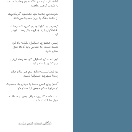
کشتیرانی، تردد در تنگه هرمز و باب‌المندب
به شدت کاهش یافت
نظرسنجی جدید: تنها یک‌سوم آمریکایی‌ها
از ادامه جنگ با ایران حمایت می‌کنند
ترامپ با رد گزارش‌های کمبود تسلیحات،
افشاگران را به زندان طولانی مدت تهدید
کرد
رئیس‌ جمهوری اسرائیل: نقشه راه غزه
مثبت است اما حماس باید کاملا خلع
سلاح شود
کویت دستور تعطیلی تنها مدرسه ایرانی
این کشور را صادر کرد
دو فوتبالیست سابق تیم ملی زنان ایران
رسما شهروند استرالیا شدند
آلمان برای عامل حمله با خودرو به جمعیت
در مونیخ حکم حبس ابد صادر کرد
دست‌کم ۳۰ نیروی دولتی یمن در حملات
حوثی‌ها کشته شدند
بایگانی نسخه قدیم سایت