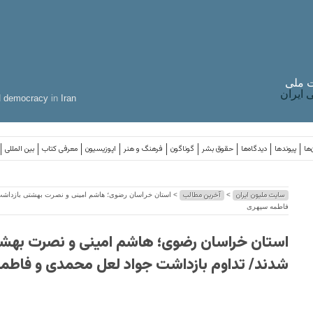
 ملی
ایران
d
democracy
in
Iran
‌ها
پیوندها
دیدگاه‌ها
حقوق بشر
گوناگون
فرهنگ و هنر
اپوزیسیون
معرفی کتاب
بین المللی
سایت ملیون ایران
آخرین مطالب
>
> استان خراسان رضوی؛ هاشم امینی و نصرت بهشتی بازداشت 
فاطمه سپهری
استان خراسان رضوی؛ هاشم امینی و نصرت بهش
شدند/ تداوم بازداشت جواد لعل محمدی و فاطم