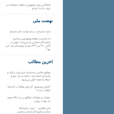
همگامی برای جمهوری سکولار دموکرات در
ایران: نه به اعدام
نهضت ملی
ضیاء مصباح: در باره دولت دکتر مصدق
به مناسبت هفتادوچهارمین سالروز:
نمایندگان مجلس زار می‌زدند/ تهران در
آتش؛ ۳۰ تیر ۱۳۳۱ میدان بهارستان چه خبر
بود؟
آخرین مطالب
توافق دفاعی سه‌جانبه عربستان، ترکیه و
پاکستان امضا شد؛ حمله به یک عضو،
حمله به همه تلقی می‌شود
گزارش یورونیوز؛ آیا ایران واقعا در آستانه
انقلاب است؟
جزئیات و ابهامات توافق بر سر تنگه هرمز
به روایت رویترز
امیر طاهری – ایران: نمایشگاه
شکست‌خوردگان شکست‌ناپذیر