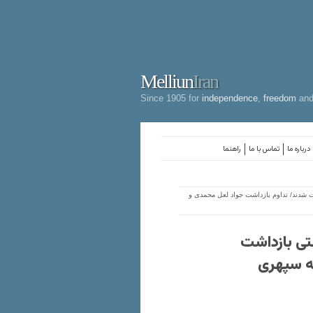
Melliun
Iran
Since 1905 for
independence
,
freedom
an
درباره ما
تماس با ما
راهنما
شدند/ تداوم بازداشت جواد لعل محمدی و
تی بازداشت
ه سپهری