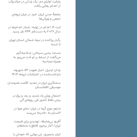
رضایت اولیای دم؛ یک زندانی در میاندوآب
از اعدام رهایی یافت
جامعهٔ مدنی ایران: امید در میان ترومای
جمعی و ویرانی‌ها
ثبت ۷۱ اعدام در ژوئیه؛ شمار اعدام‌ها در
سال ۲۰۲۶ به دست‌کم ۴۴۴ نفر رسید
رگبار پراکنده در نیمه شمالی استان تهران
تا شنبه
مستند یحیی سرخانی؛ شکنجه‌گرم
می‌گفت از تسلط بر تو لذت می‌برم به
همراه مصاحبه
زندان اردبیل؛ احراز هویت ۵۴ شهروند
بازداشت‌شده در اعتراضات دی‌ماه ۱۴۰۴
سختگیری ایران در تمدید اقامت هنرمندان
موسیقی افغانستان
احتمال وزش باد شدید و رعد و برق در
برخی نقاط کشور طی روزهای آتی
تداوم موج گرما در ایران؛ دمای هوا در
۶استان به ۵۰درجه می‌رسد
آفرود بی‌ضابطه، تهدیدی برای طبیعت
ایران/ آغاز برخورد قاطع با متخلفان
ایران رحیم‌پور؛ زنی بهایی که خودش را