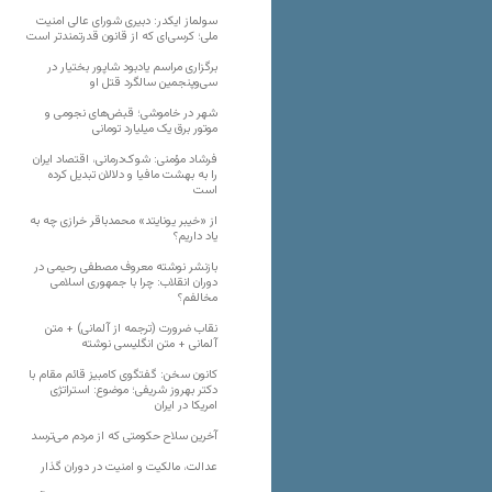
سولماز ایکدر: دبیری شورای عالی امنیت
ملی؛ کرسی‌ای که از قانون قدرتمندتر است
برگزاری مراسم یادبود شاپور بختیار در
سی‌وپنجمین سالگرد قتل او
شهر در خاموشی؛ قبض‌های نجومی و
موتور برق یک میلیارد تومانی
فرشاد مؤمنی: شوک‌درمانی، اقتصاد ایران
را به بهشت مافیا و دلالان تبدیل کرده
است
از «خیبر یونایتد» محمدباقر خرازی چه به
یاد داریم؟
بازنشر نوشته معروف مصطفی رحیمی در
دوران انقلاب: چرا با جمهوری اسلامی
مخالفم؟
نقاب ضرورت (ترجمه از آلمانی) + متن
آلمانی + متن انگلیسی نوشته
کانون سخن: گفتگوی کامبیز قائم مقام با
دکتر بهروز شریفی؛ موضوع: استراتژی
امریکا در ایران
آخرین سلاح حکومتی که از مردم می‌ترسد
عدالت، مالکیت و امنیت در دوران گذار