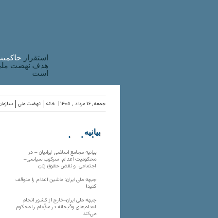
استقرار
حاکميت
هدف نهضت ملی 
است
جمعه, ۱۶ مرداد , ۱۴۰۵ |
خانه
نهضت ملی
سازمان
بیانیه
سازمان‌های
ملی
بیانیه مجامع اسلامی ایرانیان – در
محکومیت اعدام، سرکوب سیاسی–
اجتماعی، و نقض حقوق زنان
جبهه ملی ایران: ماشین اعدام را متوقف
کنید!
جبهه ملی ایران-خارج از کشور انجام
اعدام‌های وقیحانه در ملأِعام را محکوم
می‌کند