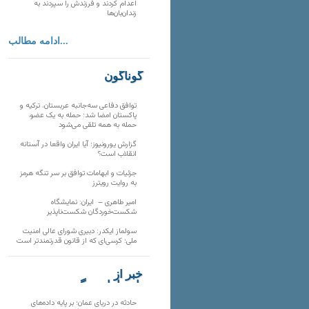
اعدام کردند و فرزندش را سپردند به
زندان‌بان‌ها
ادامه مطالب...
گوناگون
توافق دفاعی سه‌جانبه عربستان، ترکیه و
پاکستان امضا شد؛ حمله به یک عضو،
حمله به همه تلقی می‌شود
گزارش یورونیوز؛ آیا ایران واقعا در آستانه
انقلاب است؟
جزئیات و ابهامات توافق بر سر تنگه هرمز
به روایت رویترز
امیر طاهری – ایران: نمایشگاه
شکست‌خوردگان شکست‌ناپذیر
سولماز ایکدر: دبیری شورای عالی امنیت
ملی؛ کرسی‌ای که از قانون قدرتمندتر است
خبر از
تارنماهای دیگر
حادثه در دریای عمان؛ بر پایه داده‌های