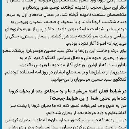
است. وقتی کرونا وارد کشور شد، مسئولین مربوطه از ابتدا با کتمان و
انکار این سیل مخرب را ندیده گرفتند، توصیه‌های پزشکان و
متخصصان سلامت نادیده گرفته شد، در همان ماه‌های اول به مردم
وعده شکست کرونا دادند و با سخیف و ضعیف شمردن ویروس به
مردمِ بیخبر، شهامت ماسک نزدن دادند. حالا و پس از بهره‌برداری‌های
سیاسی و پشت سر گذاشته چندهزار کشته و بیمار و بستری، جنگی را
می‌بازیم که اصولا آغاز نکرده بودیم.
برای درک وخامت این روزها با دکتر سیدحسین موسویان؛ پزشک، عضو
شورای رهبری جبهه ملی و فعال سیاسی گفتگو کردیم. لازم به
یادآوریست که از اولین روزهای آغاز مواجهه با ویروس تاکنون،
چندین‌بار از تحلیل‌ها و توصیه‌های ایشان در روزنامه استفاده کرده‌ایم.
گفتگوی سیدحسین موسویان را می‌خوانیم:
در شرایط فعلی گفته می‌شود ما وارد مرحله‌ی بعد از بحران کرونا
شده‌ایم تحلیل شما از این شرایط چیست؟
من به هیچ وجه نمی‌توانم تصور کنم که ما بحران کرونا را پشت سر
گذاشته‌ایم و وارد مرحله بعد از بحران شده‌ایم.
در این روزها که در سراسر کشور بیمارستان‌ها مملو از بیماران کرونایی
است و تخت برای بستری کردن بیماران پیدا نمی‌شود و در راهروها و