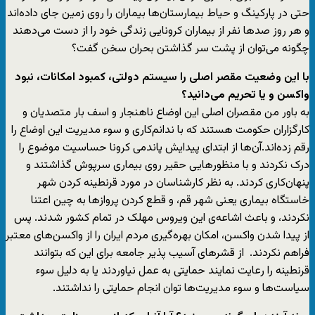
حتی در پارکینگ و حیاط بیمارستان‌ها بیماران را روی زمین جای داده‌اند
و هر روز صدها نفر از بیماران کرونایی زندگی خود را از دست می‌دهند
چگونه می‌توان از پشت سر گذاشتن بحران سخن گفت؟
با این وضعیت مقصر اصلی را سیستم دولتی، کمبود امکانات، نبود
واکسن و یا تحریم می‌دانید؟
به باور من مقصران اصلی این اوضاع ناهنجار و اسف بار متصدیان و
کارگزاران حکومت هستند که با ندانم‌کاری و سوء مدیریت این اوضاع را
رقم زده‌اند.آن‌ها از ابتدای پیدایش پاندمی کرونا حساسیت موضوع را
درک نکردند و با منظورهایی حقیر روی بیماری سرپوش گذاشتند و
پنهان‌کاری کردند. به نظر کارشناسان در مورد قرنطینه کردن شهر
خاستگاه بیماری یعنی شهر قم، و قطع کردن پروازها به چین اعتنا
نکردند، و باعث اشاعه‌ی این ویروس مهلک در تمام کشور شدند. پس
از پیدا شدن واکسن، امکان بهره‌گیری مردم ایران را از واکسن‌های معتبر
فراهم نکردند. از قشرهای آسیب پذیر جامعه برای این که بتوانند
قرنطینه را رعایت نمایند حمایتی به عمل نیاوردند یا به دلیل سوء
سیاست‌ها و سوء مدیریت‌ها توان انجام حمایتی را نداشتند.