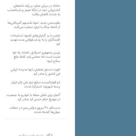
حادثه در دریای عمان؛ بر پایه داده‌های
کشتیرانی، تردد در تنگه هرمز و باب‌المندب
به شدت کاهش یافت
نظرسنجی جدید: تنها یک‌سوم آمریکایی‌ها
از ادامه جنگ با ایران حمایت می‌کنند
ترامپ با رد گزارش‌های کمبود تسلیحات،
افشاگران را به زندان طولانی مدت تهدید
کرد
رئیس‌ جمهوری اسرائیل: نقشه راه غزه
مثبت است اما حماس باید کاملا خلع
سلاح شود
کویت دستور تعطیلی تنها مدرسه ایرانی
این کشور را صادر کرد
دو فوتبالیست سابق تیم ملی زنان ایران
رسما شهروند استرالیا شدند
آلمان برای عامل حمله با خودرو به جمعیت
در مونیخ حکم حبس ابد صادر کرد
دست‌کم ۳۰ نیروی دولتی یمن در حملات
حوثی‌ها کشته شدند
بایگانی نسخه قدیم سایت