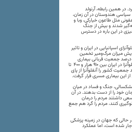
رد. در همین رابطه، آرنولد
ر بغداد (۱۹۱۸ تا ۱۹۲۰) و مامور اداره سیاسی هندوستان در آن زمان،
عفونی مثل طاعون خیارکی، وبا و
 اما در پرشیا همه‌گیر شدند و بیش از جنگ
چیزی در این باره در دسترس
نزای اسپانیایی در ایران و تاثیر
ایش میزان مرگ‌ومیر تخمین
ی‌زند که در روستاها بین ۱۰ تا ۲۵ درصد و در شهرها بین یک تا ۱۰ درصد جمعیت قربانی بیماری
همه‌گیر آنفلوآنزای اسپانیایی شدند. در مجموع شمار قربانیان آنفلوآنزا در ایران بین ۹۱۰ هزار و ۴۰۰ تا
۴ هزار نفر بوده است؛ یعنی بین هشت تا ۲۱.۷ درصد جمعیت کشور را آنفلوآنزا از پای
 از این بیماری مسری قرار گرفت.
خشکسالی، جنگ و فساد در میان
ان خود را از دست بدهند. در آن
سعی داشتند مردم را درمان
لوگیری کنند، مردم را گرد هم جمع
 در حالی که جهان در زمینه پزشکی
اجار شده است، اما عملکرد