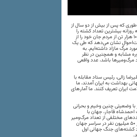
 طوری که پس از بیش از دو سال از
روزانه بیشترین تعداد کشته را
دارند. بر اساس آمار رسمی، از زمان شیوع کرونا تا امروز نردیک به ۱۰۰ هزار تن از مردم جان خود را از
ثبت‌احوال نشان می‌دهد که طی یک
ه نسبت دوره مشابه پیش از آن، حدود ۲۰۰ هزار مورد مرگ مازاد داشته‌ایم. به‌
وره مشابه و همچنین در نظر
 افزایش تعداد مرگ‌ومیرها باشد، عدد واقعی
این تنها حدس و گمان نیست. چهارشنبه ۲۰ مرداد ۱۴۰۰، علیرضا زالی، رئیس ستاد مقابله با
نی بهداشت به ایران آمدند، ما
ت ایران تعریف کنند. ما آمار‌های
 با وضعیتی چنین وخیم و بحرانی
 احمدشاه قاجار، جهان با
ددهای مختلفی از تعداد مرگ‌ومیر
در این دوران منتشر شده است اما برخی تخمین‌ها از مرگ بیش از ۵۰ میلیون نفر در سراسر جهان
اد کشته‌های جنگ جهانی اول
.