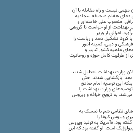
ا مسئله چندان مهمی نیست و راه مقابله با آن
اص دعای هفتم صحیفه سجادیه
عرافی، منصوب علی خامنه‌ای و
یر بهداشت از او خواست تا گروهی
رد. اعرافی از وزیر
ا کرونا تشکیل دهد و ریاست را
رهنگی و دینی، کمیته امور
‌های علمیه کشور تدبیر و
 از ظرفیت کامل حوزه و روحانیت
لان وزارت بهداشت تعطیل شدند،
ی بعد بازگشایی شدند. حتی
اینکه این توصیه امام صادق
، توصیه‌های وزارت بهداشت را
می‌شد، به ترویج خرافه و ویروس
های نظامی هم با تمسک به
ری ویروس کرونا را
فته بود: «آمریکا به تولید ویروس
یولوژیک است. او گفته بود که این