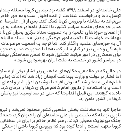
علی خامنه‌ای در اسفند ۱۳۹۸ گفته بود بیماری کرون
توسل، دعا و درخواست شفاعت از ائمه اطهار است و به‌ طور خ
می‌تواند به مقابله با ویروس کرونا کمک کند. پس از آن، علیرضا ا
مدیر حوزه‌های علمیه سراسر کشور، با انتشار نامه‌ای خطاب به وز
از اعضای حوزه‌های علمیه را به عضویت ستاد مرکزی بحران کرونا درآو
بهداشت خواست تا «کمیته امور فرهنگی و دینی» در ستاد مقابله ب
آن به حوزه‌های علمیه واگذار کند: «با توجه به اهمیت موضوعات ف
فرهنگی و دینی نیز در کنار سایر کمیته‌ها با محوریت مدیریت حوزه
برای همکاری در امور مرتبط تشکیل شود تا ضمن هماهنگی بیشتر،
در سراسر کشور در خدمت به ملت ایران بهره‌برداری شود.»
در حالی که در مقطعی، مکان‌های مذهبی زیر فشار برخی از مسئو
اما فشار بر دولت و وزارت بهداشت آنچنان زیاد شد که اندک زمان
فیلم‌هایی منتشر شد که برخی افراد با نوشیدن ادرار شتر و ادعای 
است یا با استفاده از داروی امام کاظم می‌توان کرونا را درمان کرد
نادیده گرفتند. این قبیل اقدام‌ها که حتی در صداوسیما نیز پخش 
کرونا در کشور دامن زد.
ماجرا تنها به مخالفت بخش مذهبی کشور محدود نمی‌شد و نیرو
تئوری توطئه که نخستین بار علی خامنه‌ای آن را عنوان کرد، همه‌گی
جنگ بیولوژیک معرفی کردند. رهبر نظام حاکم بر ایران در سخنانی گ
کرونا متهم است» و ادعا کرده بود که ویروس کرونا ناشی از جنگی ب