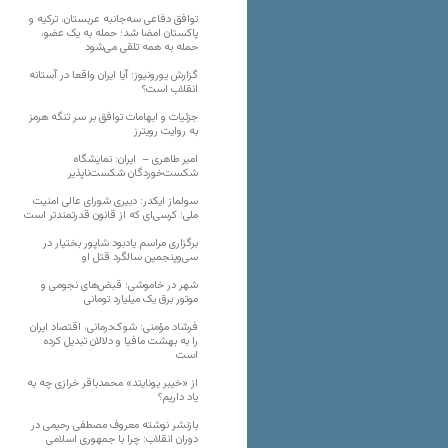
توافق دفاعی سه‌جانبه عربستان، ترکیه و
پاکستان امضا شد؛ حمله به یک عضو،
حمله به همه تلقی می‌شود
گزارش یورونیوز؛ آیا ایران واقعا در آستانه
انقلاب است؟
جزئیات و ابهامات توافق بر سر تنگه هرمز
به روایت رویترز
امیر طاهری – ایران: نمایشگاه
شکست‌خوردگان شکست‌ناپذیر
سولماز ایکدر: دبیری شورای عالی امنیت
ملی؛ کرسی‌ای که از قانون قدرتمندتر است
برگزاری مراسم یادبود شاپور بختیار در
سی‌وپنجمین سالگرد قتل او
شهر در خاموشی؛ قبض‌های نجومی و
موتور برق یک میلیارد تومانی
فرشاد مؤمنی: شوک‌درمانی، اقتصاد ایران
را به بهشت مافیا و دلالان تبدیل کرده
است
از «خیبر یونایتد» محمدباقر خرازی چه به
یاد داریم؟
بازنشر نوشته معروف مصطفی رحیمی در
دوران انقلاب: چرا با جمهوری اسلامی