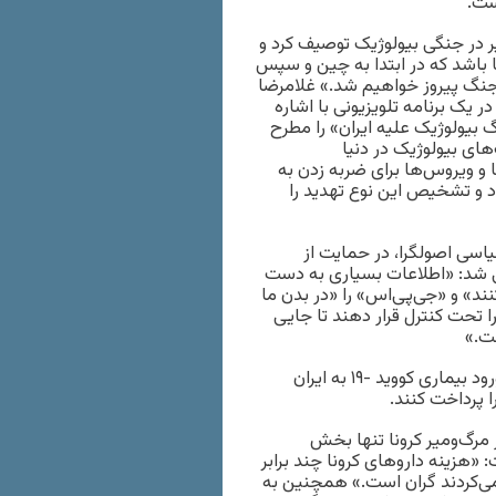
ست.
یر در جنگی بیولوژیک توصیف کرد و
اشد که در ابتدا به چین و سپس
ن جنگ پیروز خواهیم شد.» غلامرضا
 یک برنامه تلویزیونی با اشاره
گ بیولوژیک علیه ایران» را مطرح
های بیولوژیک در دنیا
 و ویروس‌ها برای ضربه زدن به
و تشخیص این نوع تهدید را
سی اصولگرا، در حمایت از
ی شد: «اطلاعات بسیاری به دست
ند» و «جی‌پی‌اس» را «در بدن ما
ا تحت کنترل قرار دهند تا جایی
ت.»
نگاه غیر کارشناسی، توهم‌آمیز و مبتنی بر تئوری توطئه در ابتدای ورود بیماری کووید -۱۹ به ایران
ا پرداخت کنند.
ر مرگ‌ومیر کرونا تنها بخش
«هزینه داروهای کرونا چند برابر
می‌کردند گران است.» همچنین به