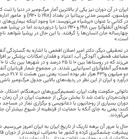
ایران در آن دوران نیز یکی از بالاترین آمار مرگ‌ومیر در دنیا را ثبت ک
ویلسون، کمیسر مدنی بریتانیا د
در کتابی با عنوان «پرشیا» می‌نویسد: «با وجود اینکه بیماری‌های 
گونه‌ای آنفلوآنزا بین ۱۹۱۸ و ۱۹۲۰ دنیا را درنوردیدند
چهارساله جان انسان‌ها را گرفتند. با این حال در پرشیا شواهد نا
است.»
در تحقیقی دیگر، دکتر امیر اصلان افخمی با اشاره به گستردگی آنفلوآ
مضاعف قحطی، آلودگی آب، اعتیاد و فقدان امکانات پزشکی بر افز
م
دو میلیون و۳۱
درآورد و ایران از این نظر در ردیف‌های بالایی جدول مرگ‌ومیر ناشی
ناتوانی حکومت وقت ایران، تصمیم‌گیری‌های دیرهنگام، احتکار، 
دولت‌مردان باعث شد تا بخش بزرگی از جمعیت ایران در آن زمان ج
دوران بسیاری از روحانیون با دعانویسی و برگزاری نماز در مساجد 
کنند؛ یعنی به‌ جای آنکه با حمایت از قرنطینه از شیوع بیشتر آن ج
می‌آوردند.
حال با مرور آن برهه تاریک از تاریخ ایران به ایران امروز می‌رسیم.
پیشرفت چشمگیری کرده و کشور ما به‌مراتب ثروتمندتر از دوران ق
حاکمان ایران و روحانیون تفاوت چندانی با آن زمان ندارد.