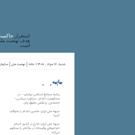
استقرار
حاکميت
هدف نهضت ملی 
است
شنبه, ۱۷ مرداد , ۱۴۰۵ |
خانه
نهضت ملی
سازمان‌
بیانیه
سازمان‌های
ملی
بیانیه مجامع اسلامی ایرانیان – در
محکومیت اعدام، سرکوب سیاسی–
اجتماعی، و نقض حقوق زنان
جبهه ملی ایران: ماشین اعدام را متوقف
کنید!
جبهه ملی ایران-خارج از کشور انجام
اعدام‌های وقیحانه در ملأِعام را محکوم
می‌کند