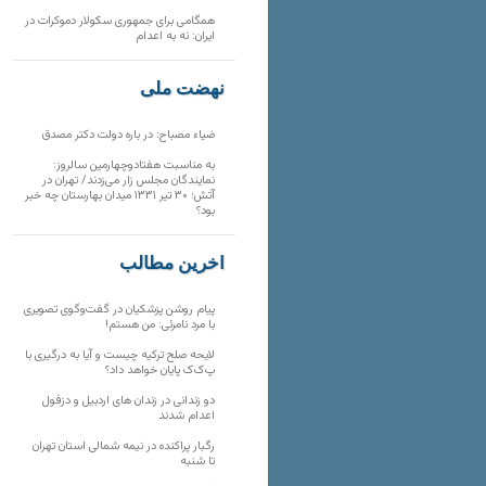
همگامی برای جمهوری سکولار دموکرات در
ایران: نه به اعدام
نهضت ملی
ضیاء مصباح: در باره دولت دکتر مصدق
به مناسبت هفتادوچهارمین سالروز:
نمایندگان مجلس زار می‌زدند/ تهران در
آتش؛ ۳۰ تیر ۱۳۳۱ میدان بهارستان چه خبر
بود؟
آخرین مطالب
پیام روشن پزشکیان در گفت‌و‌گوی تصویری
با مرد نامرئی: من هستم!
لایحه صلح ترکیه چیست و آیا به درگیری با
پ‌ک‌ک پایان خواهد داد؟
دو زندانی در زندان های اردبیل و دزفول
اعدام شدند
رگبار پراکنده در نیمه شمالی استان تهران
تا شنبه