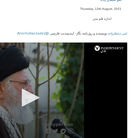
امیر سلطان زاده
Thursday, 12th August, 2021
اندازه قلم متن
امیر سلطان‌زاده
@AmirSoltanzade2
نویسنده و روزنامه نگار- ایندیپندنت فارسی