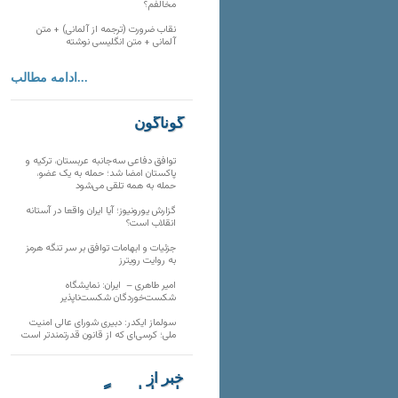
مخالفم؟
نقاب ضرورت (ترجمه از آلمانی) + متن
آلمانی + متن انگلیسی نوشته
ادامه مطالب...
گوناگون
توافق دفاعی سه‌جانبه عربستان، ترکیه و
پاکستان امضا شد؛ حمله به یک عضو،
حمله به همه تلقی می‌شود
گزارش یورونیوز؛ آیا ایران واقعا در آستانه
انقلاب است؟
جزئیات و ابهامات توافق بر سر تنگه هرمز
به روایت رویترز
امیر طاهری – ایران: نمایشگاه
شکست‌خوردگان شکست‌ناپذیر
سولماز ایکدر: دبیری شورای عالی امنیت
ملی؛ کرسی‌ای که از قانون قدرتمندتر است
خبر از
تارنماهای دیگر