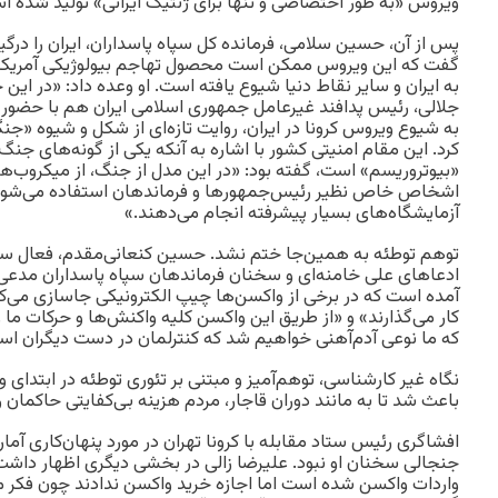
ویروس «به‌ طور اختصاصی و تنها برای ژنتیک ایرانی» تولید شده ا
پس از آن، حسین سلامی، فرمانده کل سپاه پاسداران، ایران را درگ
گفت که این ویروس ممکن است محصول تهاجم بیولوژیکی آمریکا ب
به ایران و سایر نقاط دنیا شیوع یافته است. او وعده داد: «در ای
جلالی، رئیس پدافند غیرعامل جمهوری اسلامی ایران هم با حضور در
به شیوع ویروس کرونا در ایران، روایت تازه‌ای از شکل و شیوه «جن
کرد. این مقام امنیتی کشور با اشاره به آنکه یکی از گونه‌های جنگ‌
«بیوتروریسم» است، گفته بود: «در این مدل از جنگ، از میکروب‌ها
اشخاص خاص نظیر رئیس‌جمهورها و فرماندهان استفاده می‌شود 
آزمایشگاه‌های بسیار پیشرفته انجام می‌دهند.»
توهم توطئه به همین‌جا ختم نشد. حسین کنعانی‌مقدم، فعال سیا
ادعاهای علی خامنه‌ای و سخنان فرماندهان سپاه پاسداران مدع
آمده است که در برخی از واکسن‌ها چیپ الکترونیکی جاسازی می‌کن
کار می‌گذارند» و «از طریق این واکسن کلیه واکنش‌ها و حرکات ما ر
که ما نوعی آدم‌‌آهنی خواهیم شد که کنترلمان در دست دیگران اس
باعث شد تا به‌ مانند دوران قاجار، مردم هزینه بی‌کفایتی حاکمان ر
افشاگری رئیس ستاد مقابله با کرونا تهران در مورد پنهان‌کاری آما
جنجالی سخنان او نبود. علیرضا زالی در بخشی دیگری اظهار داشت: 
واردات واکسن شده است اما اجازه خرید واکسن ندادند چون فکر 