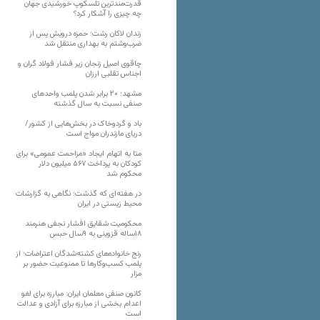
قدرت‌مندترین تلسکوپ خورشیدی جهان
چه چیزی را آشکار کرد؟
زندان لاکان رشت؛ حمزه درویش پس از
ضرب‌وشتم به بهداری منتقل شد
چاقوی اصیل زنجان زیر فشار فولاد گران و
اجناس تقلبی ارزان
مشهد؛ ۲۰ برابر شدن پلمب واحدهای
صنفی نسبت به سال گذشته
باد و گردوخاک در بخش‌هایی از کشور/
دریای مازندران مواج است
متا به اتهام ایجاد «مزاحمت عمومی» برای
کودکان به پرداخت ۵۶۷ میلیون دلار
محکوم شد
در هفته‌ای که گذشت؛ نگاهی به گزارشات
محیط زیستی در ایران
محکومیت شقایق افشار نجفی هنرمند
۱۸ساله قزوینی به ۹سال حبس
رنج خانواده‌های کشته‌شدگان اعتراضات؛ از
پلمب کسب‌وکارها تا ممنوعیت حضور بر
مزار
کانون صنفی معلمان ایران: مبارزه برای لغو
اعدام بخشی از مبارزه برای آزادی و عدالت
است