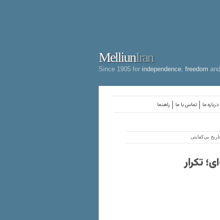
Melliun
Iran
Since 1905 for
independence
,
freedom
an
درباره ما
تماس با ما
راهنما
اریخ بی‌کفایتی
ی؛ تکرار