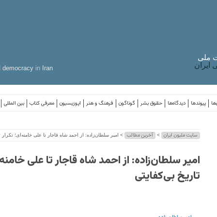
 ملی
ایران
d
democracy
in
Iran
ها
پیوندها
دیدگاه‌ها
حقوق بشر
گوناگون
فرهنگ و هنر
اپوزیسیون
معرفی کتاب
بین المللی
سایت ملیون ایران
آخرین مطالب
>
> امیر سلطان‌زاده: از احمد شاه قاجار تا علی خامنه‌ای؛ تکرار ت
امیر سلطان‌زاده: از احمد شاه قاجار تا علی خامنه‌ا
تاریخ بی‌کفایتی