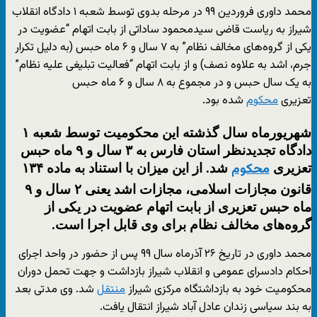
محمد داوری فروردین ۹۹ در مرحله بدوی توسط شعبه ۱ دادگاه انقلاب
شیراز به ریاست قاضی سیدمحمود ساداتی از بابت اتهام “عضویت در
یکی از گروه‌های مخالف نظام” به ۷ سال و ۶ ماه حبس (به دلیل تکرار
جرم، اشد به علاوه نصف) و از بابت اتهام “فعالیت تبلیغی علیه نظام”
به یک سال حبس و در مجموع به ۸ سال و ۶ ماه حبس
تعزیری
محکوم
شده بود.
شهریورماه سال گذشته این محکومیت توسط شعبه ۱
دادگاه تجدیدنظر استان فارس به ۳ سال و ۹ ماه حبس
تعزیری
شد. از این میزان با استناد به ماده ۱۳۴
محکوم
قانون مجازات اسلامی، مجازات اشد یعنی ۲ سال و ۹
ماه حبس تعزیری از بابت اتهام عضویت در یکی از
گروه‌های مخالف نظام برای وی قابل اجرا است.
محمد داوری در تاریخ ۲۶ آذرماه سال ۹۹ پس از حضور در واحد اجرای
احکام دادسرای عمومی و انقلاب شیراز بازداشت و جهت تحمل دوران
محکومیت خود به بازداشتگاه مرکزی شیراز
منتقل
شد. وی مدتی بعد
به بند سیاسی زندان عادل آباد شیراز انتقال یافت.