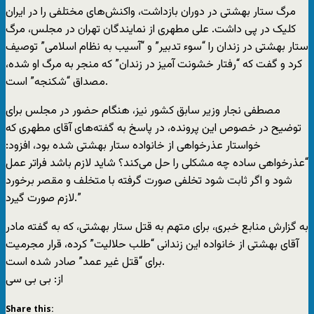
مرگ ستار بهشتی در دوران بازداشت، واکنش‌های مختلفی را در ایران
کلیک در پی داشت. علی مطهری از نمایندگان تهران در مجلس، مرگ
ستار بهشتی در زندان را “سوء تدبیر” و “آسیب به نظام اسلامی” توصیف
کرد و گفت که “رفتار خشونت آمیز در زندان” که منجر به مرگ او شده،
مصداق “شکنجه” است.
مصطفی نجار وزیر سابق کشور نیز، هنگام حضور در مجلس برای
توضیح در خصوص این پرونده، در پاسخ به گفته‌های آقای مطهری که
خواستار عذرخواهی از خانواده ستار بهشتی شده بود، افزود:
“عذرخواهی ساده چه مشکلی را حل می‌کند؟ شاید لازم باشد فراتر عمل
شود و اگر ثابت شود تخلفی صورت گرفته با متخلف و مقصر برخورد
لازم صورت گیرد.”
به گزارش منابع خبری، برای متهم به قتل ستار بهشتی، که به گفته مادر
آقای بهشتی از خانواده این زندانی “طلب حلالیت” کرده، قرار مجرمیت
برای “قتل غیر عمد” صادر شده است.
از: بی بی سی
Share this: