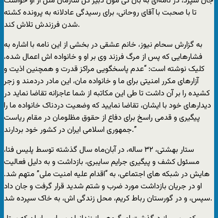
جان سپرد، در نامه‌ای به بان کی مون دبیر کل سازمان ملل از او خواست
تا با صحبت با آقای روحانی، برای رسیدگی عادلانه به پرونده کشته
شدن فرزندش‌ تلاش کند.
به گزارش سحام نیوز، خانم عشقی در بخشی از این نامه با اشاره به
فشارها‌یی که پس از مرگ فرزند وی بر او و خانواده اش اعمال شده،
کلیک نوشته است: “عدم پاسخگویی مراکز قدرت و همچنین اذیت و
آزارهای مکرر امنیتی برای ما و خانواده مان، این مادر دردمند و زجر
کشیده را بر آن داشت تا طی این مکاتبه از شما عاجزانه تقاضا نماید در
دیدارهای خود با ایشان، تقاضا نمایید که وضعیت دردناک خانواده ما را
پیگیری و قدمی راسخ برای دفاع از حقوق مظلومان در مقام ریاست
جمهوری اسلامی ایران در کشور خود بردارند.”
ستار بهشتی، ٣٢ ساله، در آبان‌ماه سال گذشته توسط پلیس فتا،
مسئول کشف و پیگیری جرایم سایبری، بازداشت و به دلیل فعالیت
هایش در شبکه های اجتماعی، به “اقدام علیه امنیت ملی” متهم شد.
او در جریان بازداشت مورد ضرب و شتم شدید قرار گرفت و جان داد
سپس، و در گورستان رباط کریم، محل زندگی اش، به خاک سپرده شد.