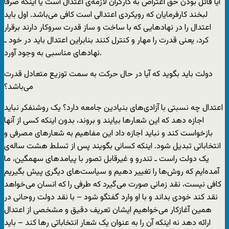
آیا قائل بودن حق اعتراض به کارگران لازمه‌ی اعتدال است یا اینکه صرفاً
لبخند کارفرمایان که رویکردی اعتدالی است کافی می‌باشد. اول باید
اعتدال را در نهادهایی که با ساخت و ساز قدرت سروکار دارند برقرار
کرد، یعنی قدرت را مهار و کنترل کنند بنابراین اعتدال باید در خود ـ
نهادهای مناسبی به وجود آورد.
دولت باید بگوید که آیا در حال حرکت به سمت توزیع متعادل قدرت
می‌باشد؟
اعتدال چه نسبتی با آزادی‌های بنیادین جامعه دارد؟ یک روشنفکر نباید
اجازه دهد که این شعارها بیایند و بروند، بدون اینکه کسی از آنها
بازخواست کند و نباید اجازه داد این مفاهیم به شعارهای مصرفی و
انتخاباتی تبدیل شود. اینکه کسانی بگویند پس از تسلط هشت ساله‌ی
یک دولت راست ـ تندرو و غیرقابل تصور با پیامدهای سهمگین، ما
آمده‌ایم که روش‌ها را تغییر دهیم و سیاست‌های دیگری پیش بگیریم
کافی نیست، نقد زمانی صورت می‌گیرد که طرفی را که انسان می‌خواهد
نقد کند خودی بداند و با او وارد گفتگو شود – با نقد دولت روحانی در
همین آغازکار می‌خواهیم ایشان تعریف دقیق و مشخصی از اعتدال
ارائه دهد نه اینکه آن را به عنوان یک شعار انتخاباتی رها کند – باید