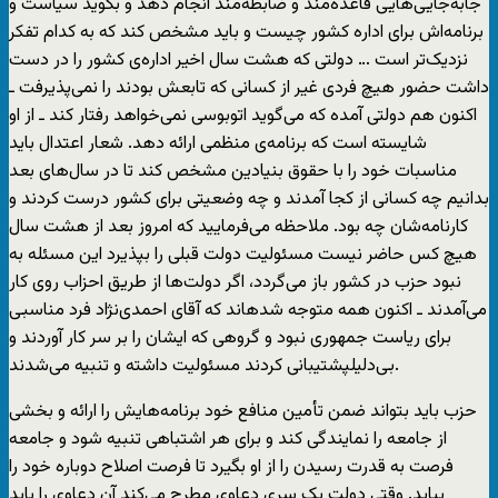
جابه‌جایی‌هایی قاعده‌مند و ضابطه‌مند انجام دهد و بگوید سیاست و
برنامه‌اش برای اداره کشور چیست و باید مشخص کند که به کدام تفکر
نزدیک‌تر است … دولتی که هشت سال اخیر اداره‌ی کشور را در دست
داشت حضور هیچ فردی غیر از کسانی که تابعش بودند را نمی‌پذیرفت ـ
اکنون هم دولتی آمده که می‌گوید اتوبوسی نمی‌خواهد رفتار کند ـ از او
شایسته است که برنامه‌ی منظمی ارائه دهد. شعار اعتدال باید
مناسبات خود را با حقوق بنیادین مشخص کند تا در سال‌های بعد
بدانیم چه کسانی از کجا آمدند و چه وضعیتی برای کشور درست کردند و
کارنامه‌شان چه بود. ملاحظه می‌فرمایید که امروز بعد از هشت سال
هیچ کس حاضر نیست مسئولیت دولت قبلی را بپذیرد این مسئله به
نبود حزب در کشور باز می‌گردد، اگر دولت‌ها از طریق احزاب روی کار
می‌آمدند ـ اکنون همه متوجه ‌شدهاند که آقای احمدی‌نژاد فرد مناسبی
برای ریاست جمهوری نبود و گروهی که ایشان را بر سر کار آوردند و
بی‌دلیلپشتیبانی کردند مسئولیت داشته و تنبیه می‌شدند.
حزب باید بتواند ضمن تأمین منافع خود برنامه‌هایش را ارائه و بخشی
از جامعه را نمایندگی کند و برای هر اشتباهی تنبیه شود و جامعه
فرصت به قدرت رسیدن را از او بگیرد تا فرصت اصلاح دوباره خود را
بیابد. وقتی دولت یک سری دعاوی مطرح می‌کند آن دعاوی را باید