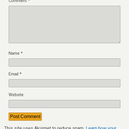
Comment
*
Name
*
Email
*
Website
This site uses Akismet to reduce spam.
Learn how your