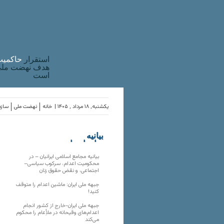
استقرار
حاکميت
هدف نهضت ملی 
است
یکشنبه, ۱۸ مرداد , ۱۴۰۵ |
خانه
نهضت ملی
سازم
بیانیه
سازمان‌های
ملی
بیانیه مجامع اسلامی ایرانیان – در
محکومیت اعدام، سرکوب سیاسی–
اجتماعی، و نقض حقوق زنان
جبهه ملی ایران: ماشین اعدام را متوقف
کنید!
جبهه ملی ایران-خارج از کشور انجام
اعدام‌های وقیحانه در ملأِعام را محکوم
می‌کند