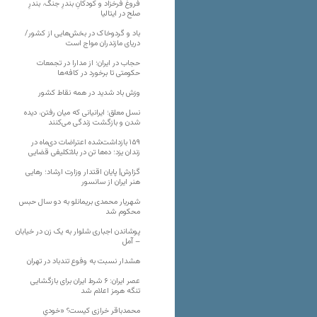
فروغ فرخزاد و کودکانِ بندرِ جنگ، بندرِ
صلح در ایتالیا
باد و گردوخاک در بخش‌هایی از کشور/
دریای مازندران مواج است
حجاب در ایران؛ از مدارا در تجمعات
حکومتی تا برخورد در کافه‌ها
وزش باد شدید در همه نقاط کشور
نسل معلق؛ ایرانیانی که میان رفتن، دیده
شدن و بازگشت زندگی می‌کنند
۱۵۹ بازداشت‌شده اعتراضات دی‌ماه در
زندان یزد؛ ده‌ها تن در بلاتکلیفی قضایی
گزارش| پایان اقتدار وزارت ارشاد؛ رهایی
هنر ایران از سانسور
شهریار محمدی بریمانلو به دو سال حبس
محکوم شد
پوشاندن اجباری شلوار به یک زن در خیابان
– آمل
هشدار نسبت به وفوع تندباد در تهران
عصر ایران: ۶ شرط ایران برای بازگشایی
تنگه هرمز اعلام شد
محمدباقر خرازی کیست؟ «خودیِ