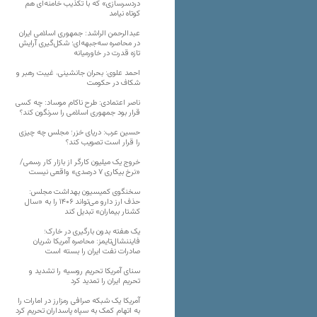
دردسرسازی» که با تکذیب خامنه‌ای هم
کوتاه نیامد
عبدالرحمن الراشد: جمهوری اسلامی ایران
در محاصره سه‌جبهه‌ای؛ شکل‌گیری آرایش
تازه قدرت در خاورمیانه
احمد علوی: بحران جانشینی، غیبت رهبر و
شکاف در حکومت
ناصر اعتمادی: طرح ناکام موساد: چه کسی
قرار بود جمهوری اسلامی را سرنگون کند؟
حسین عرب: دریای خزر؛ مجلس چه چیزی
را قرار است تصویب کند؟
خروج یک میلیون کارگر از بازار کار رسمی/
«نرخ بیکاری ۷ درصدی» واقعی نیست
سخنگوی کمیسیون بهداشت مجلس:
حذف ارز دارو می‌تواند ۱۴۰۶ را به «سال
کشتار بیماران» تبدیل کند
یک هفته بدون بارگیری در خارک؛
فایننشال‌تایمز: محاصره آمریکا شریان
صادرات نفت ایران را بسته است
سنای آمریکا تحریم روسیه را تشدید و
تحریم ایران را تمدید کرد
آمریکا یک شبکه صرافی رمزارز در امارات را
به اتهام کمک به سپاه پاسداران تحریم کرد