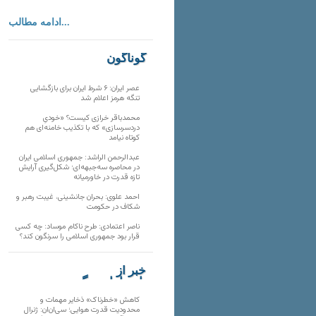
ادامه مطالب...
گوناگون
عصر ایران: ۶ شرط ایران برای بازگشایی
تنگه هرمز اعلام شد
محمدباقر خرازی کیست؟ «خودیِ
دردسرسازی» که با تکذیب خامنه‌ای هم
کوتاه نیامد
عبدالرحمن الراشد: جمهوری اسلامی ایران
در محاصره سه‌جبهه‌ای؛ شکل‌گیری آرایش
تازه قدرت در خاورمیانه
احمد علوی: بحران جانشینی، غیبت رهبر و
شکاف در حکومت
ناصر اعتمادی: طرح ناکام موساد: چه کسی
قرار بود جمهوری اسلامی را سرنگون کند؟
خبر از
تارنماهای دیگر
کاهش «خطرناک» ذخایر مهمات و
محدودیت قدرت هوایی؛ سی‌ان‌ان: ژنرال