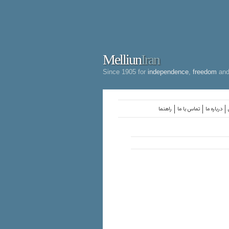
Melliun
Iran
Since 1905 for
independence
,
freedom
an
درباره ما
تماس با ما
راهنما