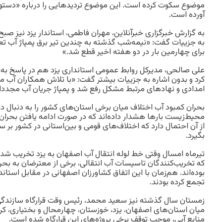
موضوع سکوت کرده است. این موضوع تردیدهایی را درباره «دستور
آورده است.
به جزییات گفت: «نیمه‌شب گذشته به چندین تیر برق پمپاژ آب تعر
برای چهارمین بار در دو هفته اخیر قطع شد.»
علی صالحی، مدیرکل روابط عمومی استانداری یزد هم در پاسخ به رس
کرد و بدون اشاره به جزییات بیشتر گفت: «با تلاش همکاران آب 
امدادی و نهادهای مرتبط مشکل رفع شد و پمپاژ جریان آب مجددا 
بحران کمبود آب اختلاف میان برخی استان‌های کشور را به دنبال 
محیط‌زیست بارها هشدار داده‌اند که در صورت ادامه یافتن بحرا
از آن احتمال دارد که اختلاف‌های قومی و بین‌استانی در کشور بر س
بگیرد.
تیرماه امسال وقتی خط لوله انتقال آب اصفهان به یزد تخریب شد، 
که تخریب‌کنندگان تاسیسات آب انتقالی، برخی از معترضان به بحر
بوده‌اند. هم‌زمان با این اتفاق کشاورزان اصفهانی در مقابل استان
تجمع کرده بودند.
زمستان سال گذشته نیز سعید محمد، رئیس وقت قرارگاه سازندگی خا
میان استان‌های اصفهان، یزد، خوزستان، چهارمحال و بختیاری، کرم
منابع آبی، موجب توقف برخی پروژه‌های این قرارگاه شده است.