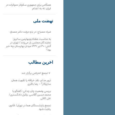
همگامی برای جمهوری سکولار دموکرات در
ایران: نه به اعدام
نهضت ملی
ضیاء مصباح: در باره دولت دکتر مصدق
به مناسبت هفتادوچهارمین سالروز:
نمایندگان مجلس زار می‌زدند/ تهران در
آتش؛ ۳۰ تیر ۱۳۳۱ میدان بهارستان چه خبر
بود؟
آخرین مطالب
۷ تجمع اعتراضی برگزار شد
ترور مداح، نقد خرافه یا تقویت همان
سازوکار؟ – رضا باقری
بررسی وضعیت زنان زندانی؛ گفتگو با
محمدحسین آقاسی، وکیل دادگستری/
علی کلائی
تجمع بازنشستگان هما در تهران/ قانون
رعایت شود