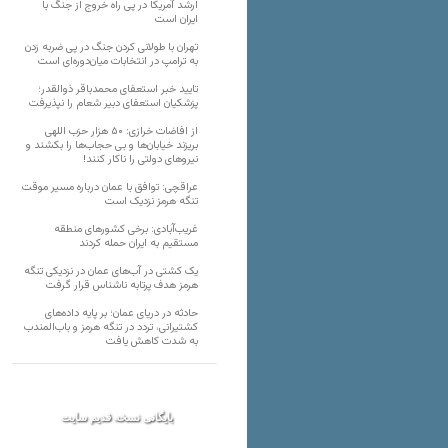
ارشد آمریکا در پی راه خروج از جنگ با
ایران است
تهران با طولانی کردن جنگ در پی ضربه زدن
به ترامپ در انتخابات میان‌دوره‌ای است
تایید خبر استعفای محمدباقر ذوالقدر؛
پزشکیان استعفای دبیر شعام را نپذیرفت
از افاضات خرازی: ۵۰ هزار حزب اللهی
بریزند خیابان‌ها و بی حجاب‌ها را بکشند و
نیرو‌های دولتی را ناکار کنند!
عراقچی: توافق با عمان درباره مسیر موقت
تنگه هرمز نزدیک است
غریب‌آبادی: برخی کشورهای منطقه
مستقیم به ایران حمله کردند
یک کشتی در آب‌های عمان در نزدیکی تنگه
هرمز هدف پرتابه ناشناس قرار گرفت
حادثه در دریای عمان؛ بر پایه داده‌های
کشتیرانی، تردد در تنگه هرمز و باب‌المندب
به شدت کاهش یافت
بایگانی نسخه قدیم سایت