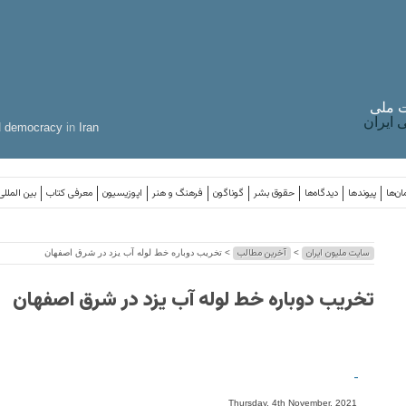
 ملی
ایران
d
democracy
in
Iran
ان‌ها
پیوندها
دیدگاه‌ها
حقوق بشر
گوناگون
فرهنگ و هنر
اپوزیسیون
معرفی کتاب
بین المللی
سایت ملیون ایران
آخرین مطالب
>
> تخریب دوباره خط لوله آب یزد در شرق اصفهان
تخریب دوباره خط لوله آب یزد در شرق اصفهان
-
Thursday, 4th November, 2021