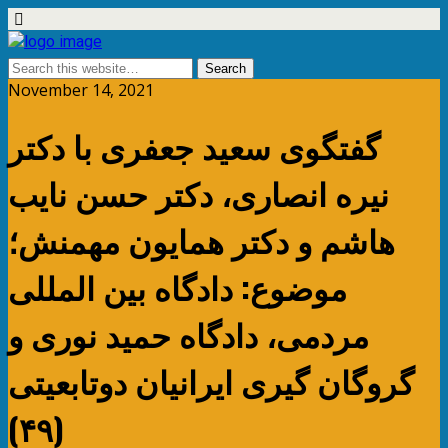
November 14, 2021
گفتگوی سعید جعفری با دکتر
نیره انصاری، دکتر حسن نایب
هاشم و دکتر همایون مهمنش؛
موضوع: دادگاه بین المللی
مردمی، دادگاه حمید نوری و
گروگان گیری ایرانیان دوتابعیتی
(۴۹)