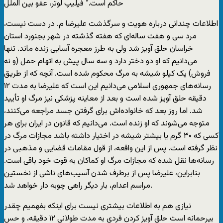
حاکم است.” فیلیپ لوتر، عفو بین الملل
اطلاعات چندانی درباره هویت و سرگذشت علیرضا م. در دست نیست،
مرد سی و هفت ساله‌ای که هفته گذشته در شهر بجنورد استان
خراسان حلق‌ آویز شد ولی به طرز معجره آسایی زنده ماند. تنها
می‌دانیم که او دو دختر دارد و سه سال پیش به اتهام حمل (و نه
فروش) یک کیلو شیشه به مرگ محکوم شده است. آنچه که از طریق
رسانه‌های جمهوری اسلامی می‌دانیم این است که علیرضا به مدت ۱۲
دقیقه حلق آویز شده است و بعد از معاینه پزشکی نیز مرگ او تأیید
شد. اما روز بعد که خانواده‌اش برای گرفتن جسد مراجعه می‌کنند،
متوجه می‌شوند که او زنده است. می‌دانیم که قانون در ایران برای هر
کسی که ۳۰ گرم یا بیشتر شیشه در اختیار داشته باشد مجازات مرگ در
نظر گرفته است. پس از این واقعه، از قول مقامات قضایی و مذهبی در
رسانه‌ها نقل شده که مجازات مرگ او کماکان به قوت خود باقی است.
بنابراین، علیرضا پس از برطرف شدن آسیب‌های ناشی از نخستین
مراسم اعدام، بار دیگر راهی چوبه دار خواهد شد.
نیازی هم به اطلاعات بیشتری نیست برای اینکه بفهمیم چقدر
بیرحمانه است حلق آویز کردن فردی به مدت طولانی ١٢ دقیقه، و حس