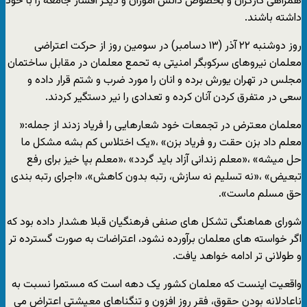
همراهی کارگران و بخصوص دانش آموزان و دیگر اقشار جامعه را با خود
داشته باشند.
روز دوشنبه ۲۲ آذر (۱۳ دسامبر) در سومین روز از حرکت اعتراضی
معلمان نیروهای سرکوبگر امنیتی به تحمع معلمان در مقابل ساختمان
مجلس در تهران یورش برده و انان را مورد ضرب و شتم قرار داده و
سعی در متفرق کردن آنان کرده و تعدادی را نیر دستگیر کردند.
معلمان معترض در تجمعات خود شعارهایی را فریاد زدند از جمله:«
معلم داد بزن حقت رو فریاد بزن» ،«یک اختلاس کم بشه مشکل ما
حل میشه» ،«معلم زندانی آزاد باید گردد» ،«معلم بپا خیز برای رفع
تبعیض» ،«نه تسلیم نه سازش، رتبه بدون کاهش»، «اجرای رتبه بندی
حق مسلم ماست».
شورای هماهنگی تشکل های صنفی فرهنگیان قبلا هشدار داده بود که
اگر خواسته های معلمان برآورده نشود، اعتراضات به صورت گسترده تر
و طولانی تر ادامه خواهد یافت.
واقعیت اینست که معلمان کشور یک دهه است که مستمرا نسبت به
ناعادلانه بودن حقوق، فقر روز افزون و تنگناهای معیشتی اعتراض می