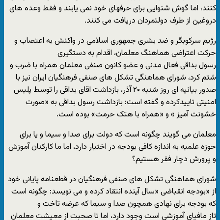
کنند، اما گوش شنوایی برای حرفهای خود نمی یابند و فقط وعده های
دروغین از طرف دولتمردان دریافت می کنند.
رژیم سرکوبگر و ضد بشری جمهوری اسلامی در واکنش به اعتصاب و
حرکت اعتراضی هماهنگ معلمان، اقدام به دستگیری
رسول بداقی فعال مدنی و عضو کانون صنفی معلمان همراه با ضرب و
شتم کرد، شورای هماهنگی تشکل های صنفی فرهنگیان ایران نیز با
صدور بیانیه ای روز شنبه ۲۰ آذر، بازداشت اقای بداقی را توسط پلیس
امنیتی تاییدکرده و گفته است: بازداشت رسول بداقی به «صورت
خشونت آمیز » و «همراه با هتک حرمت» بوده است.
معلمان می گویند چگونه است که دولت برای صدا و سیما و یا برای
حوزه علمیه به اندازه کافی بودجه در اختیار دارد، اما ما کارکنان آموزش
و پرورش دچار فقر هستیم؟
شورای هماهنگی تشکل های صنفی فرهنگیان در قطعنامه پایانی خود
از «بودجه انقباضی «سال آینده انتقاد کرده و می نویسد: چگونه است
که بودجه برای نهادی همچون صدا و سیما که عرضه تاخت و
تاز مافیای آموزشی است وجود دارد، اما تا صحبت از معیشت معلمان