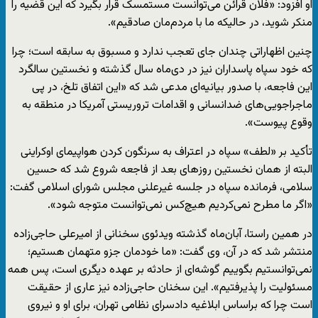
او افزود: «فلان قرائن می‌توانست مستمسک قرار بگیرد که این قضیه را
منکر شوید، در حالیکه ما با مردم‌مان صادقیم».
چنین اظهاراتی چندان جای تعجب ندارد و مسبوق به سابقه است؛ چرا
که خود سپاه پاسداران نیز در دی‌ماه سال گذشته و نخستین سالگرد
این فاجعه، با صدور بیانیه‌ای مدعی شد که «این اتفاق تلخ، در پی
ماجراجویی‌های ضدانسانی و اقدامات تروریستی آمریکا در منطقه به
وقوع پیوست».
تأکید بر «لطف» سپاه در اعتراف به سرنگون کردن هواپیمای اوکراینی
البته از همان نخستین روزهای بعد از فاجعه شروع شد که حسین
سلامی، فرمانده سپاه در جلسه غیرعلنی مجلس شورای اسلامی گفت:
«اگر ما مطرح نمی‌کردیم هیچ‌کس نمی‌توانست متوجه شود».
در همین راستا، آبان‌ماه گذشته ویدئوی سخنانی از امیرعلی‌ حاجی‌زاده
منتشر شد که در آن، وی گفت: «ما خودمان جزو متهمان هستیم؛
نمی‌توانستیم بگوییم گوشه‌ای از حادثه بر عهده دیگری است، پس همه‌
مسئولیت را پذیرفتیم». این سخنان حاجی‌زاده نیز عاری از حقیقت
است چرا که براساس ابلاغیه دادسرای نظامی تهران، برای او و نیروی