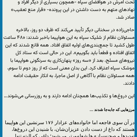
تحت امرش در هوافضای سپاه -همچون بسیاری از دیگر افراد و
نهادهای متهم به دست داشتن در این پرونده- «قرار منع تعقیب»
صادر شد.
حاجی‌زاده در سخنانی دیگر تأیید می‌کند که ظرف دو روز، بالاخره
مسئولان نظام از شلیک سپاه به این هواپیما باخبر شدند: «۴۸ ساعت
طول کشید تا جمع‌بندی‌های اولیه اتفاق افتاد. همه قانع شدند که این
اتفاق افتاده و قطعاً باید بگوییم». این در حالی است که ستاد کل
نیروهای مسلح، بعد از «سه روز» پنهان‌کاری به سرنگونی هواپیما با
موشک سپاه اعتراف کرد. این بدان معنی است که از روز دوم تا سوم،
همه مسئولان نظام با آگاهی از اصل ماجرا، به انکار حقیقت ادامه
دادند.
این دروغ‌ها و تکذیب‌ها همچنان ادامه دارند و به روزرسانی می‌شوند…
مرزهایی که جابه‌جا شدند …
در آن سوی فاجعه اما خانواده‌های عزادار ۱۷۶ سرنشین این هواپیما
هستند که داغ از دست دادن عزیزان‌شان، با شنیدن این دروغ‌ها،
تهدیدها و صحنه‌سازی‌ها شعله‌ورتر می‌شود؛ داغی که البته تنها