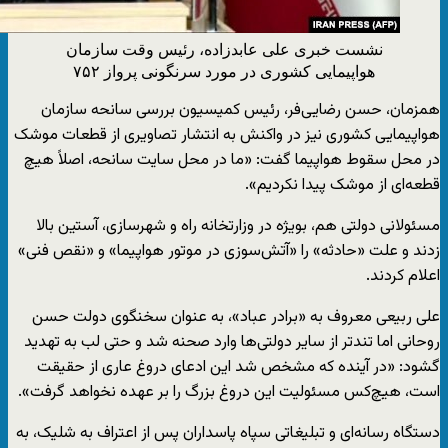
نشست خبری علی عابدزاده، رئیس وقت سازمان
هواپیمایی کشوری در مورد سرنگونی پرواز ۷۵۲
همزمان، حسن رضایی‌فر، رئیس کمیسیون بررسی سانحه سازمان
هواپیمایی کشوری نیز در واکنش به انتشار تصاویری از قطعات موشک
در محل سقوط هواپیما گفت: «ما در محل سایت سانحه، اصلاً هیچ
قطعه‌ای از موشک پیدا نکردیم».
مسئولانی دولتی هم، بویژه در وزارتخانه راه و شهرسازی، آستین بالا
زدند و علت «حادثه» را «آتش‌سوزی در موتور هواپیما» و «نقص فنی»
اعلام کردند.
علی ربیعی معروف به «برادر عباد»، به عنوان سخنگوی دولت حسن
روحانی اما تندتر از سایر دولتی‌ها وارد صحنه شد و حتی لب به تهدید
گشود: «در آینده که مشخص شد این ادعای دروغ عاری از حقیقت
است، هیچ‌کس مسئولیت این دروغ بزرگ را بر عهده نخواهد گرفت».
دستگاه رسانه‌ای و تبلیغاتی سپاه پاسداران پس از اعتراف به شلیک، به