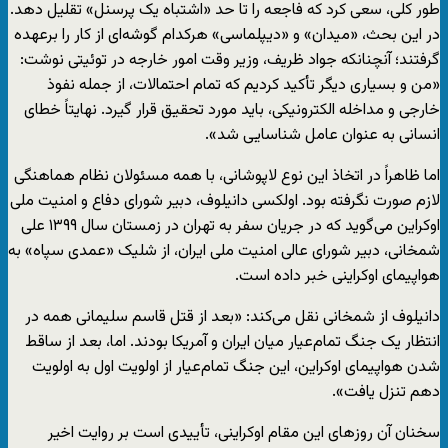
طور کلی، سعی کرد که فاجعه را تا حد «اشتباه یک پرسنل» تقلیل دهد.
در این بحث، «میدان» و «دیپلماسی» هرکدام گوشه‌ای از کار را برعهده
گرفتند؛ آنچنانکه جواد ظریف، وزیر وقت امور خارجه در توئیتی نوشت:
«من و بسیاری دیگر تأکید کردیم که تمام احتمالات، از جمله نفوذ
خارجی و مداخله الکترونیکی، باید مورد تحقیق قرار گیرد. نهایتاً خطای
انسانی به عنوان عامل شناسایی شد».
اما ظاهراً در اتخاذ این نوع لاپوشانی، با همه مسئولان نظام هماهنگی
لازم صورت نگرفته بود. اولکسی دانیلوف، دبیر شورای دفاع و امنیت ملی
اوکراین می‌گوید که در جریان سفر به تهران در زمستان سال ۱۳۹۹ علی
شمخانی، دبیر شورای عالی امنیت ملی ایران، از شلیک «عمدی سپاه» به
هواپیمای اوکراینی خبر داده است.
دانیلوف از شمخانی نقل می‌کند: «بعد از قتل قاسم سلیمانی همه در
انتظار یک جنگ تمام‌عیار میان ایران و آمریکا بودند. اما، بعد از ساقط
شدن هواپیمای اوکراین، این جنگ تمام‌عیار از اولویت اول به اولویت
دهم تنزل یافت».
سخنان آن روزهای این مقام اوکراینی، تأییدی است بر روایت اخیر