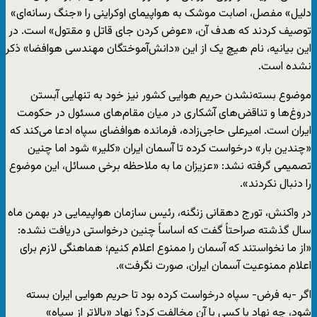
دلیل» مفصل، اصابت موشک به هواپیمای اوکراینی را «جنگ رسانه‌ای»
توصیف کردند که هدف آن، «عوض کردن جای قاتل و مقتول» است. در
این بیانیه، نام هیچ یک از این «دانش‌آموختگان مهندسی هوافضا» ذکر
نشده است.
موضوع بسته‌نشدن حریم هوایی کشور نیز خود به تنهایی آبستن
دروغ‌ها و تناقض‌های آشکاری در میان مقام‌های مسئول در حکومت
ایران است. امیرعلی حاجی‌زاده، فرمانده هوافضای سپاه ادعا می‌کند که
«چندین بار» درخواست کرده تا آسمان ایران «کلیر» شود اما چنین
تصمیمی گرفته نشد: «عزیزان ما به ملاحظه برخی مسائل، این موضوع
را دنبال نکردند».
در واکنش، تورج دهقانی ‌زنگنه، رئیس سازمان هواپیمایی در بهمن ماه
سال گذشته صراحتاً گفت که اساساً چنین درخواستی دریافت نشده:
«از ما نخواستند که آسمان را ممنوع اعلام کنیم؛ هماهنگی لازم برای
اعلام ممنوعیت آسمان ایران، صورت نگرفت».
اگر -به فرض- سپاه درخواست کرده بود تا حریم هوایی ایران بسته
شود، چه نهاد یا کسی با آن مخالفت کرد؟ نهاد «بالاتر از سپاه»