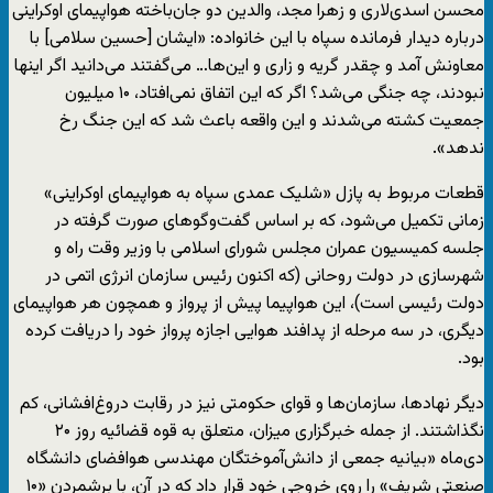
محسن اسدی‌لاری و زهرا مجد، والدین دو جان‌باخته هواپیمای اوکراینی
درباره دیدار فرمانده سپاه با این خانواده: «ایشان [حسین سلامی] با
معاونش آمد و چقدر گریه و زاری و این‌ها… می‌گفتند می‌دانید اگر اینها
نبودند، چه جنگی می‌شد؟ اگر که این اتفاق نمی‌افتاد، ۱۰ میلیون
جمعیت کشته می‌شدند و این واقعه باعث شد که این جنگ رخ
ندهد».
قطعات مربوط به پازل «شلیک عمدی سپاه به هواپیمای اوکراینی»
زمانی تکمیل می‌شود، که بر اساس گفت‌وگوهای صورت گرفته در
جلسه کمیسیون عمران مجلس شورای اسلامی با وزیر وقت راه و
شهرسازی در دولت روحانی (که اکنون رئیس سازمان انرژی اتمی در
دولت رئیسی است)، این هواپیما پیش از پرواز و همچون هر هواپیمای
دیگری، در سه مرحله از پدافند هوایی اجازه پرواز خود را دریافت کرده
بود.
دیگر نهادها، سازمان‌ها و قوای حکومتی نیز در رقابت دروغ‌افشانی، کم
نگذاشتند. از جمله خبرگزاری میزان، متعلق به قوه قضائیه روز ۲۰
دی‌ماه «بیانیه جمعی از دانش‌آموختگان مهندسی هوافضای دانشگاه
صنعتی شریف» را روی خروجی خود قرار داد که در آن، با برشمردن «۱۰