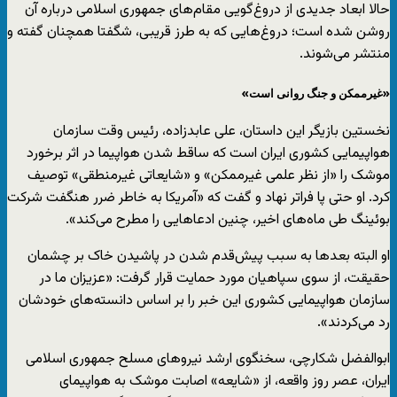
حالا ابعاد جدیدی از دروغ‌گویی مقام‌های جمهوری اسلامی درباره آن
روشن شده است؛ دروغ‌هایی که به طرز قریبی، شگفتا همچنان گفته و
منتشر می‌شوند.
«غیرممکن و جنگ روانی است»
نخستین بازیگر این داستان، علی عابدزاده، رئیس وقت سازمان
هواپیمایی کشوری ایران است که ساقط شدن هواپیما در اثر برخورد
موشک را «از نظر علمی غیرممکن» و «شایعاتی غیرمنطقی» توصیف
کرد. او حتی پا فراتر نهاد و گفت که «آمریکا به خاطر ضرر هنگفت شرکت
بوئینگ طی ماه‌های اخیر، چنین ادعاهایی را مطرح می‌کند».
او البته بعدها به سبب پیش‌قدم شدن در پاشیدن خاک بر چشمان
حقیقت، از سوی سپاهیان مورد حمایت قرار گرفت: «عزیزان ما در
سازمان هواپیمایی کشوری این خبر را بر اساس دانسته‌های خودشان
رد می‌کردند».
ابوالفضل شکارچی،‌ سخنگوی ارشد نیروهای مسلح جمهوری اسلامی
ایران، عصر روز واقعه،‌ از «شایعه» اصابت موشک به هواپیمای