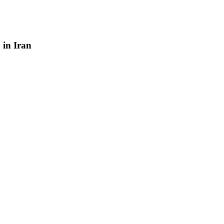
y
in
Iran