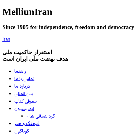
Melliun
Iran
Since 1905 for
independence
,
freedom
and
democrac
Iran
استقرار
حاکميت ملی
هدف نهضت ملی ایران است
راهنما
تماس با ما
درباره ما
بین المللی
معرفی کتاب
اپوزیسیون
- گرد همآئی ها
فرهنگ و هنر
گوناگون