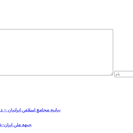
بیانیه مجامع اسلامی ایرانیان 
جبهه ملی ایران-خا