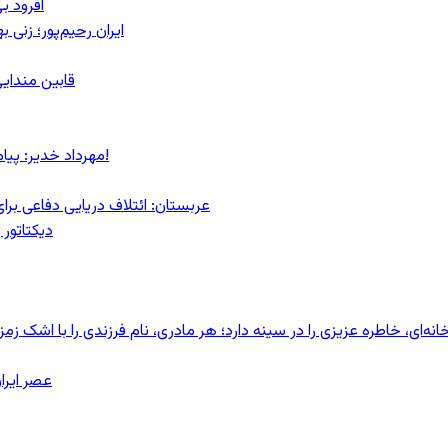
آفرود ب
ایران رحیم‌پور؛ زنی 
قابین مندایی
مهرداد خدیر: پیام روشن پزشکیان در گفت‌و‌گوی تصویری با مرد نامرئی: من هستم!
عربستان: ائتلاف دریایی دفاعی بر
دیکتاتور 
ای، خاطره عزیزی را در سینه دارد؛ هر مادری، نام فرزندی را با اشک زمز
عصر ایرا