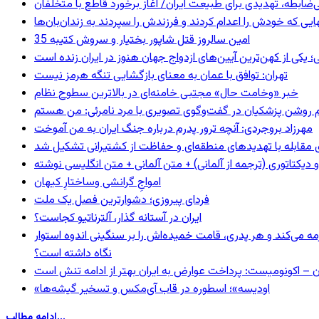
ی‌ضابطه، تهدیدی برای طبیعت ایران/ آغاز برخورد قاطع با متخلفان
بهایی که خودش را اعدام کردند و فرزندش را سپردند به زندان‌بان‌ها
35 امین سالروز قتل شاپور بختیار و سروش کتیبه
؛ یکی از کهن‌ترین آیین‌های ازدواج جهان هنوز در ایران زنده است
تهران: توافق با عمان به معنای بازگشایی تنگه هرمز نیست
خبر «وخامت حال» مجتبی خامنه‌ای در بالاترین سطوح نظام
مهرزاد بروجردی: آنچه ترور پدرم درباره جنگ ایران به من آموخت
ای مقابله با تهدیدهای منطقه‌ای و حفاظت از کشتیرانی تشکیل شد
و دیکتاتوری (ترجمه از آلمانی) + متن آلمانی + متن انگلیسی نوشته
‌امواجِ گرانشی وساختارِ کیهان
فردای پیروزی؛ دشوارترین فصل یک ملت
ایران در آستانه گذار، آلترناتیو کجاست؟
مه می‌کند و هر پدری، قامت خمیده‌اش را بر سنگینی اندوه استوار
نگاه داشته است؟
ن – اکونومیست: پرداخت عوارض به ایران بهتر از ادامه تنش است
«اودیسه»؛ اسطوره در قاب آی‌مکس و تسخیر گیشه‌ها
ادامه مطالب...