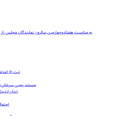
به مناسبت هفتادوچهارمین سالروز: نمایندگان مجلس زار می‌زدند/ تهران در آتش؛ ۳۰ تیر
ثبت ۷۱ اعدام در ژوئیه؛ شمار اعدام‌ها در سال ۲۰۲۶ به دست‌کم ۴۴۴ نفر رسید
مستند یحیی سرخانی؛ ش
زندان اردبیل؛ احراز هویت ۵۴ شهرو
احتمال