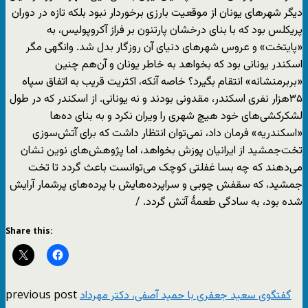
دیگر شهرهای یونان از موقعیت بارزی برخوردار نبود بلکه تازه در دوران
پریکلس بود که با بنای درخشان پارتنون بر فراز آکروپولیس، به
«پایتخت» و عروس شهرهای دنیای آن روزگار بدل شد. وانگهی مگر
اسکندر یونانی بود که بخواهد به خاطر یونان و آن‌هم چنین
«بربرمنشانه» انتقام بگیرد؟ خاصه آنکه، اکثریت قریب به اتفاق سپاه
۳۵هزار نفری اسکندر، مقدونی بودند و نه یونانی. از اسکندر که در طول
لشکرکشی‌های خود هیچ شهری را ویران نکرد و به بنای ده‌ها
«اسکندریه» فرمان داد، نمی‌توان انتظار داشت که برای آتش‌سوزی
تخت‌جمشید از ایرانیان پوزش بخواهد، اما پژوهش‌های نوین نشان
می‌دهند که چه بسا غفلتی کوچک می‌توانست باعث گردد تا تخت
جمشید، که سقفش چوبی و سراپرده‌هایش با پرده‌های پرشمار آرایش
شده بود، به سادگی طعمۀ آتش گردد. /
Share this:
previous post
گفتگوی سعید جعفری با حمید آصفی، دکتر مهرداد