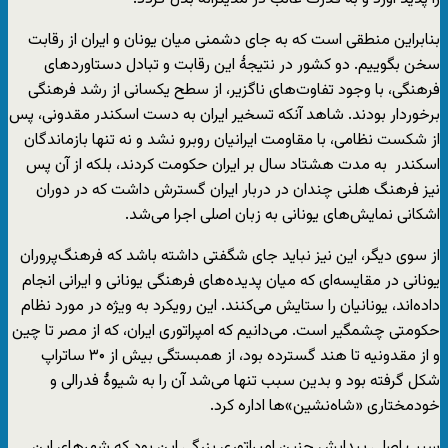
بنابراین منطقی است که به جای دشمنی میان یونان و ایران از رقابت
سخن بگوییم. دو کشور در نتیجۀ این رقابت و تبادل دستاوردهای
فرهنگی، با وجود تفاوت‌های ناگزیر، از سطح یکسانی از رشد فرهنگی
برخوردار بودند. شاهد آنکه تسخیر ایران به دست اسکندر مقدونی، پس
از شکست نظامی، با مقاومت ایرانیان روبرو نشد و نه تنها بازماندگان
اسکندر به مدت هشتاد سال بر ایران حکومت کردند، بلکه از آن پس
نیز فرهنگ هلنی چندان در دربار ایران گسترش داشت که در دوران
اشکانی نمایش‌های یونانی به زبان اصلی اجرا می‌شد.
از سوی دیگر، این نیز نباید جای شگفتی داشته باشد که فرهنگ‌پروران
یونانی در مقایسه‌ای که میان پدیده‌های فرهنگی یونانی و ایرانی انجام
داده‌اند، یونانیان را ستایش می‌کنند. این رویکرد به ویژه در مورد نظام
حکومتی چشمگیر است. می‌دانیم که امپراتوری ایران، که از مصر تا چین
و از مقدونیه تا هند گسترده بود، از همبستگی بیش از ۳۰ ساتراپ
شکل گرفته بود و بدین سبب تنها می‌شد آن را به شیوۀ فدرالی و
خودمختاری «شاه‌نشین»ها اداره کرد.
سبب اصلی پیدایش چنین امپراتوری بزرگی این بود که شهرهای این