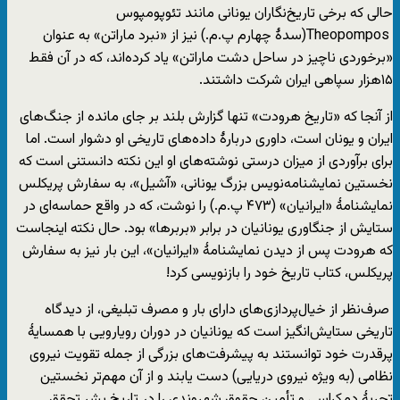
حالی که برخی تاریخ‌نگاران یونانی مانند تئوپومپوس
Theopompos(سدۀ چهارم پ.م.) نیز از «نبرد ماراتن» به عنوان
«برخوردی ناچیز در ساحل دشت ماراتن» یاد کرده‌اند، که در آن فقط
۱۵هزار سپاهی ایران شرکت داشتند.
از آنجا که «تاریخ هرودت» تنها گزارش بلند بر جای مانده از جنگ‌های
ایران و یونان است، داوری دربارۀ داده‌های تاریخی او دشوار است. اما
برای برآوردی از میزان درستی نوشته‌های او این نکته دانستنی است که
نخستین نمایشنامه‌نویس بزرگ یونانی، «آشیل»، به سفارش پریکلس
نمایشنامۀ «ایرانیان» (۴۷۳ پ.م.) را نوشت، که در واقع حماسه‌ای در
ستایش از جنگاوری یونانیان در برابر «بربرها» بود. حال نکته اینجاست
که هرودت پس از دیدن نمایشنامۀ «ایرانیان»، این بار نیز به سفارش
پریکلس، کتاب تاریخ خود را بازنویسی کرد!
صرف‌نظر از خیال‌پردازی‌های دارای بار و مصرف تبلیغی، از دیدگاه
تاریخی ستایش‌انگیز است که یونانیان در دوران رویارویی با همسایۀ
پرقدرت خود توانستند به پیشرفت‌های بزرگی از جمله تقویت نیروی
نظامی (به ویژه نیروی دریایی) دست یابند و از آن مهم‌تر نخستین
تجربۀ دمکراسی و تأمین حقوق شهروندی را در تاریخ بشر تحقق