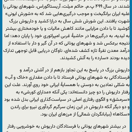
شدند، در سال ۴۹۹ پ.م. حاکم میلت، آریستاگوراس، شهرهای یونانی را
علیه ایران برانگیخت و موجب درگیری‌هایی شد که به «شورش ایونی»
شهرت یافتند. این شورش شش سال به درازا کشید و داریوش بزرگ
کوشید تا با دادن مزایایی مانند کاهش مالیات و یا خودمختاری بیشتر
به لیدیه، به درگیری‌ها در حاشیۀ غربی امپراتوری خود را پایان دهد؛ اما
نتیجه برعکس شد و شهرهای یونانی که در آن گیر و دار با استفاده از
درآمد معدن نقرۀ تازه کشف شده‌ای، ناوگان دریایی قابل توجهی تدارک
دیده بودند «سارد» را به آتش کشیدند.
داریوش بزرگ در پاسخ به این تجاوز بازهم از در آشتی درآمد و
فرستادگانی به شهرهای یونانی فرستاد تا با دادن مقداری «خاک و آب»
به شکلی نمادین به دوستی با همسایۀ ایرانی خود روی آورند. علت این
رفتار داریوش را دو چیز دانسته‌اند: یکی آنکه «مدارای کورشی» به
«سرمشق» و الگوی رفتاری اصلی در سیاست‌گذاری ایرانی بدل شده بود
و دو دیگر آنکه داریوش در این زمان سرگرم گردآوری نیرو برای راندن
«سکاها» (بیابانگردان شمالی) از مرزهای ایران بود.
در بیشتر شهرهای یونانی با فرستادگان داریوش به خوشرویی رفتار