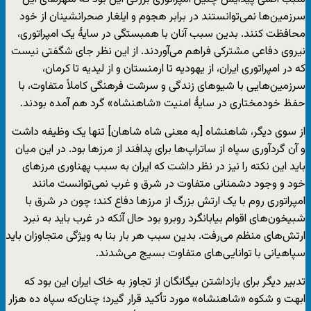
سرزمین‌ها نمی‌توانستند در برابر هجوم و ایلغار صحرانشینان از خود
محافظت کنند. بدین سبب آنان با همبستگی در سایۀ یک امپراتوری،
نیروی دفاعی مشترکی فراهم می‌آوردند. از این نظر جای شگفتی نیست
که در امپراتوری ایران، از یهودیه تا ارمنستان و از لیدیه تا کرمان،
سرزمین‌هایی با شیو‌های زندگی و سرشت فرهنگی کاملاً متفاوت، با
حفظ خودمختاری در سایۀ امنیت «شاهنشاه» گرد هم آمده بودند.
از سوی دیگر، شاهنشاه [به معنی شاه شاهان] تنها یک وظیفه داشت
و آن گردآوری سپاه از ساتراپ‌ها برای پدافند از مرزها بود. در این میان
باید این نکته را نیز در نظر داشت که ایران به سبب پهناوری مرزهای
خود و وجود دشمنانی متفاوت در شرق و غرب نمی‌توانست مانند
امپراتوری روم با یک ارتش بزرگ از مرزها دفاع کند؛ چون در شرق با
شبیخون‌های اقوام بیابانگرد روبرو بود حال آنکه در غرب باید به نبرد
ارتش‌های منظم می‌رفت. بدین سبب هر بار بنا به ویژگی متجاوزان باید
سپاهیانی با توانایی‌های متفاوت بسیج می‌شدند.
تدبیر دیگر برای بازداشتن بیگانگان از تجاوز به خاک ایران این بود که
ابهت و شکوه «شاهنشاه» مورد تأکید قرار گیرد؛ چنان‌که سپاه ده هزار