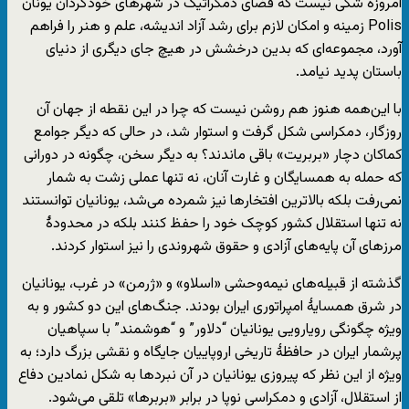
امروزه شکی نیست که فضای دمکراتیک در شهرهای خودگردان یونان
Polis زمینه و امکان لازم برای رشد آزاد اندیشه، علم و هنر را فراهم
آورد، مجموعه‌ای که بدین درخشش در هیچ جای دیگری از دنیای
باستان پدید نیامد.
با این‌همه هنوز هم روشن نیست که چرا در این نقطه از جهان آن
روزگار، دمکراسی شکل گرفت و استوار شد، در حالی که دیگر جوامع
کماکان دچار «بربریت» باقی ماندند؟ به دیگر سخن، چگونه در دورانی
که حمله به همسایگان و غارت آنان، نه تنها عملی زشت به شمار
نمی‌رفت بلکه بالاترین افتخارها نیز شمرده می‌شد، یونانیان توانستند
نه تنها استقلال کشور کوچک خود را حفظ کنند بلکه در محدودۀ
مرزهای آن پایه‌های آزادی و حقوق شهروندی را نیز استوار کردند.
گذشته از قبیله‌های نیمه‌وحشی «اسلاو» و «ژرمن» در غرب، یونانیان
در شرق همسایۀ امپراتوری ایران بودند. جنگ‌های این دو کشور و به
ویژه چگونگی رویارویی یونانیان “دلاور” و “هوشمند” با سپاهیان
پرشمار ایران در حافظۀ تاریخی اروپاییان جایگاه و نقشی بزرگ دارد؛ به
ویژه از این نظر که پیروزی یونانیان در آن نبردها به شکل نمادین دفاع
از استقلال، آزادی و دمکراسی نوپا در برابر «بربرها» تلقی می‌شود.