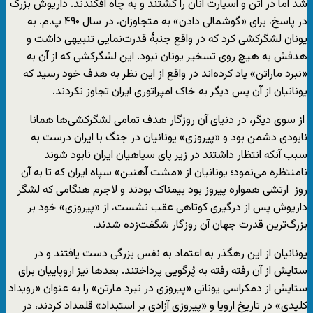
شد اما در آتن و اسپارت آنان را کشتند و به چاه افکندند. داریوش بزرگ
در پاسخ، برای «گوشمالی دادن» به متجاوزان، در سال ۴۹۰ پ.م. به
یونان لشگرکشی کرد که در واقع جنبۀ قدرت‌نمایی تنبیهی داشت و
هدفش به هیچ روی تسخیر یونان نبود. این لشگرکشی که از آن به
«نبرد ماراتن» یاد کرده‌اند در واقع از این نظر به هدف خود رسید که
یونانیان از آن پس دیگر به خاک امپراتوری ایران تجاوز نکردند.
از سوی دیگر، در دنیای آن روزگار هدف تمامی لشگرکشی‌ها همانا
نابودی دشمن بود و «پیروزی» یونانیان در جنگ‌ با ایران درست به
سبب آنکه انتظار داشتند در زیر پای سپاهیان ایران نابود شوند
نامنتظره می‌نمود؛ یونانیان از «مشت آهنین» سپاه ایران که تا به آن
روز ارتشی همواره پیروز بود بیمناک بودند و لاجرم هنگامی که لشگر
داریوش پس از درگیری کوتاهی عقب نشست، از «پیروزی» خود بر
بزرگ‌ترین قدرت جهان آن روزگار شگفت‌زده شدند.
یونانیان از این رهگذر به اعتماد به نفس بزرگی دست یافتند و در
ستایش از آن رفته رفته به پُرگویی پرداختند. بعدها نیز اروپاییان برای
ستایش از دمکراسی یونانی «پیروزی در نبرد مارتن» را به عنوان «رویداد
کلیدی» در تاریخ اروپا و «پیروزی آزادی بر استبداد» قلمداد کردند، در