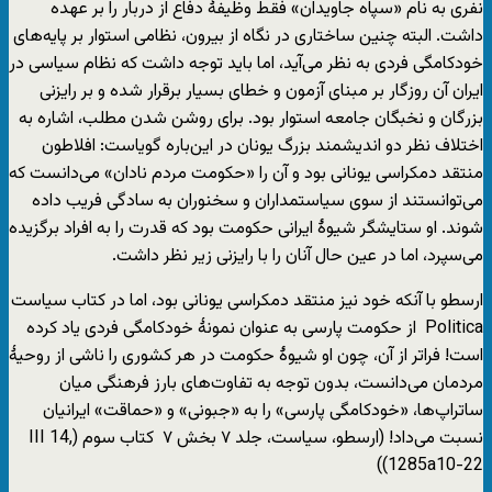
نفری به نام «سپاه جاویدان» فقط وظیفۀ دفاع از دربار را بر عهده
داشت. البته چنین ساختاری در نگاه از بیرون، نظامی استوار بر پایه‌های
خودکامگی فردی به نظر می‌آید، اما باید توجه داشت که نظام سیاسی در
ایران آن روزگار بر مبنای آزمون و خطای بسیار برقرار شده و بر رایزنی
بزرگان و نخبگان جامعه استوار بود. برای روشن شدن مطلب، اشاره به
اختلاف نظر دو اندیشمند بزرگ یونان در این‌باره گویاست: افلاطون
منتقد دمکراسی یونانی بود و آن را «حکومت مردم نادان» می‌دانست که
می‌توانستند از سوی سیاستمداران و سخنوران به سادگی فریب داده
شوند. او ستایشگر شیوۀ ایرانی حکومت بود که قدرت را به افراد برگزیده
می‌سپرد، اما در عین حال آنان را با رایزنی زیر نظر داشت.
ارسطو با آنکه خود نیز منتقد دمکراسی یونانی بود، اما در کتاب سیاست
Politica از حکومت پارسی به عنوان نمونۀ خودکامگی فردی یاد کرده
است! فراتر از آن، چون او شیوۀ حکومت در هر کشوری را ناشی از روحیۀ
مردمان می‌دانست، بدون توجه به تفاوت‌های بارز فرهنگی میان
ساتراپ‌ها، «خودکامگی پارسی» را به «جبونی» و «حماقت» ایرانیان
نسبت می‌داد! (ارسطو، سیاست، جلد ۷ بخش ۷ کتاب سوم (III 14,
1285a10-22))