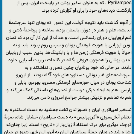
Pyrilampes ، که به عنوان سفیر یونان در پایتخت ایران، پس از
بازگشت دیده‌های خود را برای او گزارش کرده بود.
از آنچه گذشت باید نتیجه گرفت، این تصور که یونان تنها سرچشمۀ
اندیشه، علم و هنر در دوران باستان بوده، ساخته و پرداختۀ ذهن و
قلم اروپاییان دوران رنسانس است، و هدف از این کار آن بود که تمدن
نوین اروپایی با هویت فرهنگی یونان و سپس روم پیوند یابد و نه
احیاناً با هویت فرهنگی ژرمن‌ها و یا وایکینگ‌ها. بدین سبب اروپاییان
تمدن یونانی را همچون فروغی یگانه در ظلمات بربریت آسیایی جلوه
دادند، در حالی که خود یونانیان چنین تصوری نداشتند و به
سرچشمه‌های غیر یونانی دستاوردهای خود آگاه بودند. از این‌رو
شناخت یونان در میان حوزه‌های فرهنگی مصری، یهودی، بابلی و
پارسی، هم به ایجاد درکی درست از تمدن‌های باستانی کمک می‌کند و
هم به تفاهم و نزدیکی بیشتر جوامع امروزی دامن می‌زند.
تسخیر امپراتوری ایران و «سوزاندن تخت‌جمشید به دست اسکندر» به
انتقام آتش‌سوزی «آکروپولیس» به دست سپاهیان خشایار شاه، نمونۀ
کوچک دیگری برای درک استفادۀ زیان‌بار از «تاریخ» است. زیرا چنان‌که
اشاره شد در زمان حملۀ سپاهیان ایران به آتن، این شهر هنوز در میان