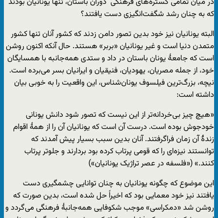
در میان تمامی گستره‌های فرهنگی دوران باستان، تنها یونانیان بودند
که به چنان رشد شگفت‌انگیزی دست یافتند؟
البته یونانیان نیز خود بدین تصور دامن زدند که کشور آنان تنها کشور
متمدن دنیا است و غیر یونانیان «بربر» هستند. حال آنکه اکنون روشن
است که جامعۀ یونان باستان در داد و ستدی همه‌جانبه با همسایگان
خود، از جمله مصریان، یهودیان، فنیقیان و ایرانیان بسر می‌برده است.
نیچه، بزرگ‌ترین فیلسوف یونان‌شناس، این واقعیت را به خوبی بیان
داشته است:
«هیچ چیز بی‌خردانه‌تر از این نیست که تصور شود دانش یونانی
خودجوش بوده است. درست آن است که یونانیان آن را از همۀ اقوام
زندۀ آن زمان فراگرفتند. آنان بدین سبب بسیار پیش آمدند که
توانستند نیزه‌ای را که قومی پرتاب کرده بود بردارند و جلوتر پرتاب
کنند.» («فلسفه در عصر تراژیک یونانیان»)
این موضوع که چگونه یونانیان به چنان توانایی چشمگیری دست
یافتند نیز خود معمایی بود که اخیراً حل شده است، بدین صورت که
روشن شد «دمکراسی» موجب شکوفایی همه‌جانبۀ فرهنگی می‌گردد و