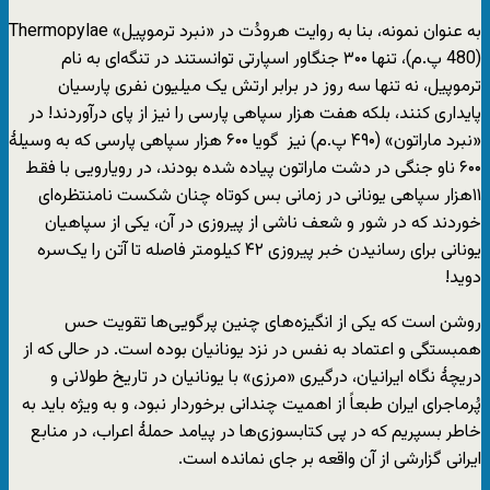
به عنوان نمونه، بنا به روایت هرودُت در «نبرد ترموپیل» Thermopylae
(480 پ.م)، تنها ۳۰۰ جنگاور اسپارتی توانستند در تنگه‌ای به نام
ترموپیل، نه تنها سه روز در برابر ارتش یک میلیون نفری پارسیان
پایداری کنند، بلکه هفت هزار سپاهی پارسی را نیز از پای درآوردند! در
«نبرد ماراتون» (۴۹۰ پ.م) نیز گویا ۶۰۰ هزار سپاهی پارسی که به وسیلۀ
۶۰۰ ناو جنگی در دشت ماراتون پیاده شده بودند، در رویارویی با فقط
۱۱هزار سپاهی یونانی در زمانی بس کوتاه چنان شکست نامنتظره‌ای
خوردند که در شور و شعف ناشی از پیروزی در آن، یکی از سپاهیان
یونانی برای رسانیدن خبر پیروزی ۴۲ کیلومتر فاصله تا آتن را یک‌سره
دوید!
روشن است که یکی از انگیزه‌های چنین پر‌گویی‌ها تقویت حس
همبستگی و اعتماد به نفس در نزد یونانیان بوده است. در حالی که از
دریچۀ نگاه ایرانیان، درگیری‌ «مرزی» با یونانیان در تاریخ طولانی و
پُرماجرای ایران طبعاً از اهمیت چندانی برخوردار نبود، و به ویژه باید به
خاطر بسپریم که در پی کتابسوزی‌ها در‌ پیامد حملۀ اعراب، در منابع
ایرانی گزارشی از آن واقعه بر جای نمانده است.