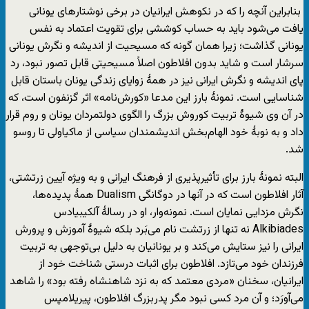
بنابراین آنچه را که در نکوهش ایرانیان در برخی نوشتارهای یونانی
یافت می‌شود باید به حساب کوششی برای تقویت اعتماد به نفس
یونانی گذاشت؛ زیرا همان گونه که مسیحیت از اندیشه و نگرش یونانی
سرشار است و شاید بدون افلاطون اصلاً مسیحیتی قابل تصور نبود، رد
پای اندیشه و نگرش ایرانی نیز در همۀ زوایای زندگی یونان باستان قابل
شناسایی است. نمونۀ بارز این مدعا «کورش‌نامه» اثر گزنفون است، که
در آن وی شیوۀ تربیت کوروش بزرگ را الگوی دولتمردان یونان و روم قرار
داد و به نوبۀ خود الهام‌بخش اندیشمندان سیاسی از ماکیاولی تا روسو
شد.
البته نمونۀ بارز برای تأثیرپذیری از فرهنگ ایرانی و به ویژه آیین زرتشتی،
آثار افلاطون است که در آنها در دوگانگی Dualism همۀ پدیده‌ها،
نگرش مزدایی نمایان است. نمونه‌وار، او در رسالۀ آلکیبیادس
Alkibiades نه تنها از زرتشت نام می‌بَرد بلکه شیوۀ آموزش و پرورش
ایرانی را نیز ستایش می‌کند و بر یونانیان به دلیل بی‌توجهی به تربیت
فرزندان خود می‌تازد. افلاطون برای اثبات درستی شناخت خود از
ایرانیان، سخنان «مردی معتمد که به نزد شاهنشاه رفته بود» را شاهد
می‌آورَد؛ و آن مرد کسی نبود مگر پدربزرگ افلاطون، پیریلامپس