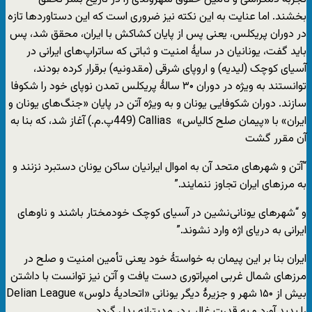
بخشند. اما عنایت به این نکته نیز ضروری است که این دستاوردها تازه
در دوران پریکلس، یعنی پس از پایان کشاکش با ایران، محقق شد، پس
باید گفت، یونانیان در سایۀ امنیت و ثباتی که ساتراپ‌های ایرانی در
آسیای کوچک (لیدیه) و اروپای شرقی (مقدونیه) برقرار کرده بودند،
توانستند به ویژه در دوران ۳۰ سالۀ پریکلس تمدن نوپای خود را شکوفا
سازند. دوران شکوفایی یونان و به ویژه آتن در پایان «جنگ‌های یونان و
ایران» با «پیمان صلح کالیاس» Callias (449پ.م.) آغاز شد، که بنا به
آن مقرر گشت
“آتن و شهرهای متحد آن به اموال ایرانیان ساکن یونان دستبرد نزنند و
به مرزهای ایران تجاوز ننمایند.”
و “شهرهای یونانی‌نشین در آسیای کوچک خودمختار باشند و ناوهای
ایرانی به دریای اژه وارد نشوند.”
ایران بنا بر این پیمان به خواستۀ خود یعنی تأمین امنیت و صلح در
مرزهای شمال غربی امپراتوری دست یافت و آتن نیز توانست با داشتن
بیش از ۱۵۰ شهر و جزیرۀ دیگر یونانی «اتحادیۀ دلوس» Delian League
را پدید آورد و به قدرت غالب در مدیترانه بدل گردد.