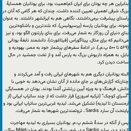
بنابراین هر چه یونان برای ایران کم‌اهمیت بود، برای یونانیان همسایۀ
بزرگ شرقی اهمیتی تعیین کننده داشت، چندان ‌که هر گامی که آنان در
راستای پیشرفت برمی‌داشتند، نگاهی هم به ایرانشهر داشتند. به عنوان
نمونه، برای یونانیان پارسه (پرسپولیس)، که بلندترین و باشکوه‌ترین
بنای دنیای آن روزگار به شمار می‌رفت، برای بنای پارتنون الگو بود، و نیز
می‌دانیم که برای مثال، پیتاگوراس (فیثاغورث)، دانشمند نابغۀ یونانی
(۵۶۹ تا ۵۰۰ پ.م.)، در ادامۀ سفرهای پرشمار خود به مصر، یهودیه و
بابل، به همراه داریوش بزرگ به پارس آمد و از تخت جمشید در حال
ساخت دیدن کرد.
البته یونانیان دیگری هم به شهرهای ایرانی رفت و آمد می‌کردند و
چنان‌که گزارش‌های بر جای مانده از آنان نشان می‌دهد به خوبی با
دانش، فرهنگ و به ویژه آیین زرتشتی آشنا بودند. یونان در همسایگی
“آسیای کوچک” (ترکیه امروزی) قرار داشت که از چند ساتراپ ایرانی (از
ارمنستان تا لیدیه) تشکیل می‌شد. لیدیه غربی‌ترین ساتراپ ایرانی بود و
پایتخت آن سارد Sardis ، ثروتمندترین شهرها به شمار می‌رفت.
پس از آنکه در سدۀ ششم پ.م. یونانیان بسیاری به لیدیه مهاجرت
کردند و در سارد Sardis و در شهر بزرگ دیگر به نام میلتMilet ساکن