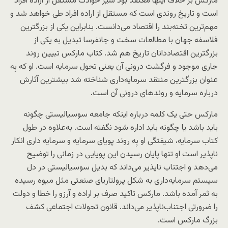
مارکس بر خلاف اینها معتقد بود سیر حوادث مستقل از اراده افراد
است و تاریخ روندی است که مستقل از اراده افراد طی خواهد شد و
مهم‌ترین تخته‌بند را اقتصاد می‌دانست. بنابراین یکی از بزرگترین
فلاسفه جهان با مطالعات سخت و جانفرسا تبدیل به یکی از
بزرگترین اقتصاددانان تاریخ هم شد. کتاب مارکس تبیین روند
جاری موجود و فرگشت درونی آن یعنی تحول سرمایه است. او که بِه
عنوان بزرگترین منتقد سرمایه‌داری شناخته شد بیشترین آثارش
درباره سرمایه و روند‌های درونی آن است.
مارکس حتی یک کلمه درباره اینکه جامعه سوسیالیستی چگونه
باید باشد یا چگونه باید اداره شود نگفته است. به‌علاوه در طول
کتاب سرمایه، شیفتگی او بِه روند پویای سرمایه و سرمایه داری انکار
ناپذیر است او تنها پایان رسیدن این پویایی در زمانی را توضیح
می‌دهد و اجتناب ناپذیر می‌داند که بدیل سوسیالیستی در دل
سیستم سرمایه‌داری به شکل پرولتاریای صنعتی مثل میوه رسیده
به ثمر آمده باشد. مارکس تاکید صرف بر اراده و آرزو را خطا و دولت
را ضرورتی اجتناب‌ناپذیر می‌داند. قانون تحولات اجتماعی کشف
بزرگ مارکس است.