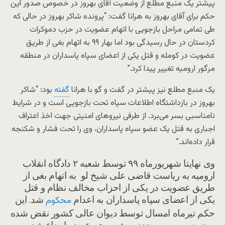
پیشتر یک منبع مطلع از وضعیت آقای بهروز در خصوص صدور این
حکم برای آقای بهروز به هرانا گفت: “پرونده شاکر بهروز در حالی که
طی تمامی مراحل بازجویی با اتهام عضویت در حزب دموکرات
کردستان در حال رسیدگی بود اما بهار ۹۹ به اتهام بغی از طریق
عضویت در کومله و قتل یکی از اعضای سپاه پاسداران در منطقه
مرگور ارومیه تغییر پیدا کرد.”
یک منبع مطلع نیز پیشتر در گفت و گو با هرانا
گفته
بود: “شاکر
بهروز در بازداشتگاه اطلاعات سپاه تحت بازجویی است و در شرایط
نامناسبی بسر می‌برد. از طرفی نیروهای امنیتی جهت اخذ اعتراف
اجباری به قتل یک عضو سپاه پاسداران، وی را تحت فشار و شکنجه
قرار داده‌اند.”
وی نهایتا شهریورماه ۹۹ توسط شعبه ۲ دادگاه انقلاب
ارومیه به ریاست قاضی علی شیخ لو به اتهام بغی از
طریق عضویت در یکی از احزاب مخالف نظام و قتل
یکی از اعضای سپاه پاسداران به اعدام
شد. این
محکوم
حکم تیرماه امسال توسط دیوان عالی کشور نقض شده
و جهت بررسی مجدد به شعبه هم عرض ارجاع شد.