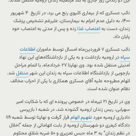
این دو زندانی روز جاری به بند قرنطینه زندان ارومیه منتقل شدند.
نائب عسکری که از بیماری کلیوی رنج می برد، در تاریخ ۴ شهریور
۱۴۰۰، به دلیل عدم اعزام به بیمارستان، علیرغم تشخیص پزشک
زندان، دست به
اعتصاب غذا
زده و پس از مدتی به اعتصاب خود
پایان داد.
نائب عسکری ۷ فروردین‌ماه امسال توسط ماموران
اطلاعات
سپاه
در ارومیه بازداشت و به یکی از بازداشتگاه‌های این نهاد
امنیتی منتقل شده بود. وی نهایتا ۲۷ خردادماه، با اتمام مراحل
بازجویی از بازداشتگاه اطلاعات سپاه به زندان این شهر
منتقل
شد.
اتهام مطروحه علیه آقای عسکری همکاری با یکی از احزاب مخالف
نظام عنوان شده است.
وی در تاریخ ۲۱ تیرماه در خصوص پرونده ای که با شکایت امیر
سهرابی، ریس زندان ارومیه گشوده شد، در شعبه ۱ بازپرسی
دادیاری ارومیه مورد
تفهیم اتهام
قرار گرفت و نهایتا توسط شعبه ۱۱۹
دادگاه کیفری دو شهرستان ارومیه از بابت اتهاماتی از جمله “اخلال
در نظم زندان” به ۳ ماه حبس تعزیری و ۵۰ ضربه شلاق محکوم