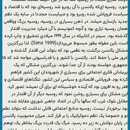
خورد. روسیه ای‌که یالتسن با آن روبرو شد روسیه‌ای بود که با اقتصاد و
سیاست فروپاشی شده روبرو بود و میبایست مجددا در سایه یک نظم
جدید بازسازی میشد. در ذهن بسیاری در روسیه، روسیه بزرگ وواقعی
همان روسیه تزاری بود و آنچه کمونیسم با آن میکرد مدیریت اقتدار
گذشته بود. سیمز در کتابیکه در سال ۱۹۹۹ میلادی تحقیق و چاپ کرده
است باین مقوله بطور مبسوط می‌پردازد(Sims 1999). لذا بزرگترین
مشکل یالتسن برگشت به نظمی بود که بتواند این اقتدار گذشته و
غرور ملی را حفظ کند. یالتسن با کشور و یا فدراسیونی مواجه شد که ۱۵
جمهوری خواسته بودند از آن جدا شوند. بزرگترین مشکلی که یک
پریشانی فکری اجتماعی برای بسیاری از شهروندان این کشور فراهم
کرده بود، فروپاشی اقتصادی و سیاسی این کشور، تنگناهای اقتصادی و
فقر رو به افزون بود که آِینده خوشبینانه ای برای آن نمیشد تصور کرد.
این مشکل برای بسیاری روشن نمود که روسیه دیگر از آن اقتدار در
مقابل بلوک غرب که سالها با آن در اتحاد جاهیر شوروی مقابله شده
بود برخوردار نیست. روسیه منابع اجتماعی قابلی نداشت که بتواند نظم
نو و خصوصا یک نظم دموکراتیک را بر قرار کند. میزان محبوبیت یالتسن
در پایان دولتش به زیر ده رسید. مرگ یک قدرت بزرگ بخاطر یک توهم