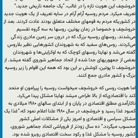
خروشچف این هویت تازه را در غالب، “یک جامعه تاریخی جدید،”
تعریف میکرد. مردم روسیه آرام آرام در سایه تعریف از یک هویت جدید
در کشوریکه مردم به قومهای مختلف متعلق بودند عادت کردند. بعد از
خروشچف و خصوصا در زمان پوتین، روسها به سه گروه تقسیم
می‌شدند. روسهای روسیه بزرگ که در درون سر زمین مادری زندگی
می‌کردند. روس‌های سفید که به شهروندان کشورهایی نظیر بلاروس
گفته می‌شد و نهایتا روسهای کوچک که به اوکراینی‌ها و شهروندان
بعضی از جمهوریهای جدا شده از اتحاد جماهیر شوروی گفته میشد. از
خروشچف تا پوتین، کوشش بر این بود که همه این اقوام را زیر روسیه
بزرگ و کشور مادری جمع کنند.
اما هویت روسی که خروشچف میخواست روسیه را پیرامون او متحد
کند با اقتصادی‌که از بالا طراحی میشد نهایتا مشکل پیدا می‌کرد.
ناکارآمدی مطلق اقتصادی در پایان و از ابتدای سالهای ۱۹۸۰ میلادی به
کمبود غذا رسید و خروشچف در سال ۱۹۸۰ علنا اعلام نمود که،”غذا یک
مشکل سیاسی و اقتصادی و امروز یکی از مشکلات اصلی کشور
محسوب میگردد.” ده سال زودتر از فروپاشی اتحاد جماهیر شوروی،
کشور روسیه با مشکل غذا و رکود سخت اقتصادی روبرو شده بود.