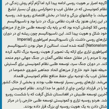
اگرچه اصرار بر هویت روسی ادامه پیدا کرد اما آرام آرام روش زندگی در
نظام کمونیستی که در مقابل غرب و دموکراسی روی آن بسیار تبلیغ
میشد، با چالشهای بزرگی و ابتدا در بخش اقتصادی روبرو شد. روسیه
در این زمان هنوز یک قدرت نظامی بزرگ در دنیا بود و ناسیونالیسم
روسی کلا کوشش کرده بود که بر پایه یک توسعه طلبی خارج از مرزهای
خود شکل و هویت پیدا کند. این ناسیونالیسم چون ریشه ای در دوران
تزارهای روسی داشت، بآن ناسیونالیسم امپراطوری (Imperial
Nationalism) گفته شده است. استالین از موثر بودن ناسیونالیسم
امپراطوری تزاری برای ارائه یک تصویر از هویت روسیه بزرگ تاکید کرده
بود تا مردم را در مقابل حمله نظامی آلمان در جنگ جهانی دوم متحد
کند. در دوران جنگ سرد، توسعه طلبی نظام کمونیستی برای گسترش
حیطه نفوذ خود خارج از مرزهای اتحاد جماهیر شوروی خصوصا در
مقابل غرب یک توجیه برای حفظ منافع نظام کمونیستی قلمداد
می‌شد. تزارهای روسی بسیار توسعه طلب بودند و بخشی از خاک کشور
ما را در قرارداد ترکمن چای از کشور ما جدا کردند. نظام کمونیستی
آخرین توسعه طلبیش در افغانستان شکل گرفت که با شکست روبرو
شد. هردو روسیه تزاری و کمونیستی توسعه طلبی خارجی را در مرکز
شکل دادن به یک هویت روسیه ای بزرگ قرار داده بودند.