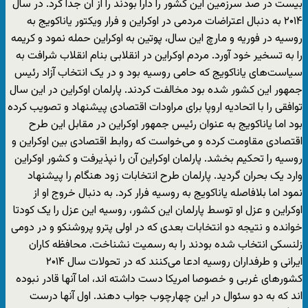
بیست در صد سرزمین این کشور را دارا بودند را از آن جدا کرد. در سال
۲۰۱۴ به دنبال اعتراضات مردمی در اوکراین و فرار ویکتور یاناکویج به
روسیه در فوریه و مارچ این سال، پوتین به اوکراین حمله نمود و کریمه
را به تسخیر خود آورد. مردم اوکراین در انقلابی بنام انقلاب شرافت به
سیاست‌های یاناکویج که حامی روسیه بود و در یک انتخاب آزاد رئیس
جمهور این کشور شده بود مخالفت کردند. پارلمان اوکراین در این سال
توافقی را با اتحادیه اروپا برای مراودات اقتصادی پیشنهاد و تصویب کرده
بود اما یاناکویج به عنوان رئیس جمهور اوکراین در مقابل این طرح
اقتصادی مقاومت کرده و می‌خواست که روابط اقتصادی بین اوکراین و
روسیه را تحکیم بخشد. پارلمان اوکراین آن را نپذیرفت و کشور اوکراین
وارد یک بحران گردید. پارلمان طرح انتخابات زود هنگام را پیشنهاد
نمود اما بلافاصله یاناکویج به روسیه فرار کرد. به دنبال خروج او از
اوکراین و عزل او توسط پارلمان این کشور، روسیه این عزل را یک کودتا
خوانده و نتیجه دو انتخابات بعدی که در اولی پترو پروشنکو و در دومی
زلنسکی انتخاب شده بودند را به رسمیت نشناخت. محافظه کاران
ایرانی و طرفداران روسیه ادعا می‌کنند که در تحولات سال ۲۰۱۴
کشورهای غربی و خصوصا امریکا دست داشته اند، اما آنها قادر نبوده
اند که به دو سئوال در این چهارچوب جواب دهند. اول آنها درست