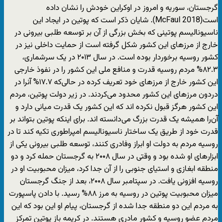
گرجستان، سوریه و امروز در اوکراین خودش را نشان داده
است(McFaul 2018). شایان ذکر است که پوتین در ایجاد این
ناسیونالیسم پوتینی که بخش بزرگی از آن بر توسعه طلبی بیرونی در
خارج از مرزهای این کشور شکل گرفته است از حمایت داخلی نیز در
کشور روسیه برخوردار بوده است. در سال ۲۰۱۳ در یک سرشماری،
۸۲.۳% مردم روسیه قدرت و منافع ملی این کشور را در نفوذ خارجی
این کشور خارج از مرزهای خود تعریف کرده در حالی‌که ۱۷.۷% آنرا در
دردون مرزهای این کشور محدود می‌کردند. در زیر دولت پوتین، مردم
این کشور هرگز قبول نکرده اند که این کشور یک قدرت میانی دارد و
آن‌را همیشه یک قدرت بزرگ می‌دانسته اند. برای اینکه پوتین بتواند بر
قدرت خود از طریق یک ساختار ناسیونالیسم امپراطوری تکیه کند تا در
روسیه مردم به دولت او ابراز وفادری کنند، توسعه طلبی بیرونی یکی از
ابزارهای او شده بود و وقتی در سال ۲۰۰۸ به گرجستان حمله کرد و دو
منطقه ابغازی و استیای جنوبی را از آن جدا کرد، میزان محبوبیت او در
روسیه افزونی یافت. در سپتامبر سال ۲۰۰۸، بعد از جنگ گرجستان
میزان محبوبیت پوتین در روسیه به مرز ۸۸% رسید. با دادن پاسپورت
به مردم این دو منطقه جدا شده از گرجستان، پیام او این بود که این
مردم عضو روسیه و کشور مادری هستند. در کریمه باز پوتین تمرکز