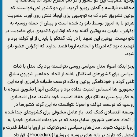
بوش، عضویت این دو کشور را در ناتو مطرح نمود اما بلافاصله با
مخالفت فرانسه و آلمان روبرو گردید. این دو کشور نمی‌خواستند که
پوتین تشویق شود که به توجیهی برای ایجاد تنش روی آورد. عضویت
هردو تا به امروز توسط ناتو رد شده است و پیش از حمله روسیه به
اوکراین، بایدن به پوتین گفته بود که اوکراین کاندیدی برای عضویت در
ناتو نیست. پوتین این تعهد را در یک گفتگو با بایدن از او گرفته بود و
فهمیده بود که امریکا و اتحادیه اروپا قصد ندارند که اوکراین عضو ناتو
شود.
بجز اینکه اصولا مدل سیاسی روسی نتوانسته بود یک مدل با ثبات
سیاسی برای کشورهای استقلال یافته از اتحاد جماهیر شوروی سابق
تلقی گردد و خودکامگی پوتین و نگاه توسعه طلبانه فرامرزی او به این
جمهوری ها احساس امنیت نداده بود و برعکس آنهارا تشویق نموده تا
به فکر پیوستن به ناتو برای حفظ امنیت خود باشند، مدل اقتصادی
روسیه که توسعه نیافته و اصولا نتوانسته به این گونه کشورها در
توسعه اقتصادی کمک کند، باز عامل مشوقی برای کشورهای جدا شده
از اتحاد جماهیر شوروی سابق بوده که در مراودات اقتصادی خودرا به
اروپا نزدیک شوند. مدل‌های سیاسی دموکراتیک در اروپا با نقاط قدرت و
ضعفی که دارند بر پایه های پروسه و روشها (Procedure)، قرارداد