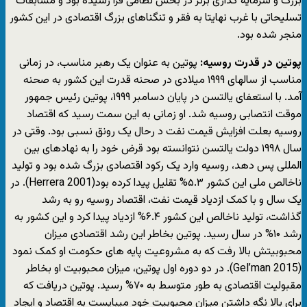
بزرگ و سرمایه گذاری برتر در بخش نظامی فرا رسیده بود و مسابقات
تسلیحاتی با غرب نهایتا به فقر و تنگناهای بزرگ اقتصادی در این کشور
منجر شده بود.
پوتین در قدرت روسیه:
پوتین به عنوان یک رهبر مناسب، در زمانی
مناسب از سالهای ۱۹۹۹ میلادی در صحنه قدرت این کشور به صحنه
آمد. با استعفای یالتسن در پایان دسامبر ۱۹۹۹، پوتین رئیس جمهور
موقت انتصابی روسیه شد. او زمانی به این سمت رسید که اقتصاد
روسیه بعلت افزایش قیمت نفت د رحال یک رونق نسبی بود. وقتی در
سال ۱۹۹۸ دولت یالتسن نتوانسته بود قرض خود را به نهادهای بین
المللی پس دهد، روسیه وارد یک رکود اقتصادی بزرگ شده بود و تولید
ناخالص ملی این کشور ۵.۳% تقلیل پیدا کرده بود(Herrera 2001). در
یک سال و با کمک ازدیاد قیمت نفت، اقتصاد روسیه رو به رشد
گذاشت، تولید ناخالص این کشور ۶.۴% ازدیاد پیدا کرد و این کشور به
رشد ۱۰% در سال رسید. پوتین بخاطر این رشد اقتصادی میزان
محبوبیتش بالا رفت که به مشروعیت پایه های حکومت او کمک نمود
(Gel’man 2015). در دو دوره اول پوتین، میزان محبوبیت او بخاطر
مقبولیت اقتصادی به طور متوسط به ۷۰% رسید. پوتین دریافت که
برای بالا نگه داشتن میزان محبوبیت خود می‎بایست به اقتصاد و ایجاد