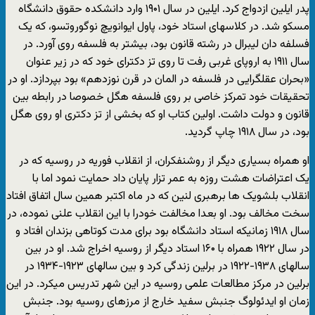
پدر ایلین ازدواج کرد. ایلین در سال ۱۹۰۱ وارد دانشکده حقوق دانشگاه
مسکو شد. در کلاسهای استاد خود، پاول ایوانویچ نوگوروتسو، که یک
فسلفه دان لیبرال در رشته قانون بود، بیشتر به فلسفه روی آورد. در
سال ۱۹۱۱ به اروپای غربی رفت تا روی تز دکترای خود که در زیر عنوان
«بحران عقلگرایی در فلسفه در المان در قرن نوزدهم» بود بپردازد. او در
تحقیقات خود تمرکز خاصی بر روی فلسفه هگل خصوصا در رابطه بین
قانون و دولت داشت. اولین کتاب او که بخشی از تز دکتری او روی هگل
بود، در سال ۱۹۱۸ چاپ گردید.
او همراه بسیاری دیگر از روشنفکران، از انقلاب فوریه در روسیه که در
یک اعتراضات هشت روزه به عمر تزار پایان داد حمایت نمود اما با
انقلاب بلشویک ها برهبری لنین که در ماه اکتبر همین سال اتفاق افتاد
سخت مخالف بود. او بعدا مخالفت خودرا با این انقلاب علنی نموده، در
سال ۱۹۱۸ زمانیکه استاد دانشگاه بود برای مدت کوتاهی بزندان افتاد و
در سال ۱۹۲۲ همراه با ۱۶۰ استاد دیگر از روسیه اخراج شد. او در بین
سالهای ۱۹۳۸-۱۹۲۲ در برلین زندگی کرد و بین سالهای ۱۹۲۳-۱۹۳۴ در
برلین در مرکز مطالعات علمی روسیه در این شهر تدریس میکرد. در این
زمان او ایدئولوگ جنبش سفید خارج از مرزهای روسیه بود. جنبش