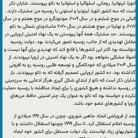
لتویا، لیتوانیا، رومانی، اسلواکیا و اسلوانیا به ناتو پیوستند. شایان ذکر
است که سه کشور لتویا، لیتونیا و استونی با روسیه مرز مشترک دارند.
البانی در موج ششم و در سال ۲۰۰۹، مونتونگرو در موج هفتم و در سال
۲۰۱۷، و نهایتا در موج هشتم در سال ۲۰۲۰ ماسادونای شمالی به ناتو
پیوستند. حد مشترک همه آنها پیوستن به یک نهاد امنیتی اروپایی در
مقابل تهدیدی که از جانب روسیه تصور می‌کردند بود. دولت روسیه
نتوانسته بود اکثر این کشورها را قانع کند که تهدیدی برای آنها نیست و
اصولا مشکلی نخواهد بود اگر به یک نهاد امنیتی در اروپا نپیوندند. از
سال ۲۰۰۴ میلادی که خودکامگی و توسعه طلبی روسیه رو به افزونی
گذاشته بود، ده کشور اروپایی تصمیم گرفته که به ناتو بپیوندند. باز
شایان ذکر است که ناتو از ابتدای شکل گیری هرگز ادعایی به سرزمینی
در روسیه نداشته و هیچ کشوری را برای ایجاد مناقشه با روسیه حمایت
نکرده و خواسته بود که ناتو به عنوان یک چتر امنیتی حافظ مرزهای
اروپا و کشورهای عضو خود باشد.
بعد از فروپاشی اتحاد جاهیر شوروی، چچن در سال ۱۹۹۱ میلادی از
روسیه اعلام استقلال کرد. تا سال ۱۹۹۹ چچنها استقلال داشتند و با
دشواریهای زیاد توانستند یک دولت مستقل برای کشور خود ایجاد