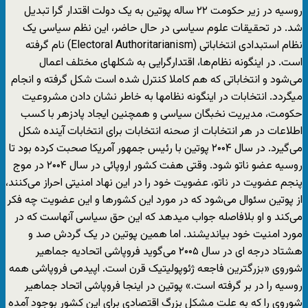
روسیه در زیر حکومت ۲۲ ساله پوتین به یک دولت اقتدار گرا تبدیل
شد. در تحقیقات علوم سیاسی در حال حاضر، این نظم سیاسی یک
نظام استبدادی انتخاباتی (Electoral Authoritarianism) نام گرفته
است. در اینگونه نظام‌ها، اقتدارگرایی به شکلهای مختلف اعمال
می‌شود و انتخاباتی که هم کاملا کنترل شده است شکل گرفته و انجام
میگردد. انتخابات در اینگونه نظامها به خاطر نشان دادن مشروعیت
حکومت، مدیریت نخبگان سیاسی و همچنین ایجاد پادزهر با کسب
اطلاعات در هر انتخابات از صحنه انتخابات برای انتخابات آینده شکل
می‌گیرد. در سال ۲۰۰۴ پوتین با رئیس جمهور آمریکا صحبت کرده بود تا
روسیه عضو ناتو شود. وقتی هفت کشور اروپائی در سال ۲۰۰۴ در موج
پنجم عضویت در ناتو، عضویت خود را در این نهاد امنیتی احراز می‌کنند،
از پوتین سئوال می‌شود که در مورد این کشورها و این عضویت چه فکر
می‌کند و او بلافاصله جواب میدهد که این حق سیاسی آنهاست که در
مورد امنیت خود بیاندیشند. اما همین پوتین در یک گردش صد و
هشتاد درجه ای در سال ۲۰۰۵ می‌گوید فروپاشی اتحادیه جماهیر
شوروی «بزرگترین فاجعه ژئوپولیتیک قرن است. اپیدمی فروپاشی همه
روسیه را در بر گرفته است.» پوتین در اینجا فروپاشی اتحاد جماهیر
شوروی را که به علت مشکل بزرگ اقتصادی برای این کشور بوجود آمده