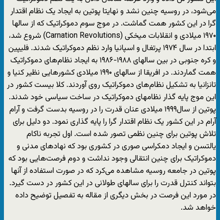
می‌شود، در روسیه چنین نشد و نهایتا پوتین به ایجاد یک نظام اقتدار
گرا در این کشور همت گماشت. در موج سوم دموکراتیک که از سالها
۱۹۷۰ میلادی و انقلابات میخکی (Carnation Revolutions) شروع شد،
ابتدا در سال ۱۹۷۴ پرتغال و اسپانیا وارد نظم دموکراتیک شدند. فلیپین
و کره جنوبی در بین سالهای ۱۹۸۸-۱۹۸۶ به ایجاد نظام‌های دموکراتیک
همت گماردند. در افریقا از سالهای ۱۹۹۰ میلادی کشورهایی نظیر کنیا و
تانزانیا به تشکیل نظام‌های دموکراتیک روی آوردند. کلا بیست کشور در
این موج پایه گذار نظامهای دموکراتیک در ساخت سیاسی خود شدند.
پوتین از سال۱۹۹۹ میلادی عنان قدرت را در روسیه بدست گرفت و آرام
آرام در این کشور یک نظام اقتدار گرا را پایه گذاری نمود. دو دلیل برای
تلاش پوتین برای چنین نظمی تصور شده است. اول تجربه ناکام
یالتسن و ایجاد دمکراسی صوری در کشوری بود که نهادهای مدنی و
دموکراتیک برای چنین انتقالی وجود نداشت و دوم فرصت‌هایی بود که
پوتین در جامعه روسیه مشاهده می‌کرد که در صورت استفاده از آنها
بتواند کنترل قدرت را برای سالهای طولانی در این کشور در دست گیرد.
در مورد این فرصت در بخش دیگری از مقاله به تفصیل توضیح داده
خواهد شد.