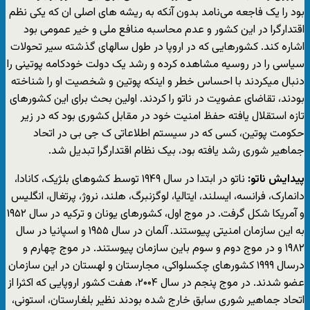
بود را یک فاجعه می‌نامد بدون آنکه به ریشه های اصلی ان که یکی نظم
اقتدارگرا در این کشور و عدم محاسبه منافع ملی و خیر عمومی بود
اشاره کند. کشورهایی که در اروپا در طول سالهای گذشته سیر تحولات
سیاسی را در روسیه مشاهده کرده و رشد یک دولت خودکامه پوتینی را
دنبال میکردند با احساس خطر و اینکه پوتین و شخصیت او را شناخته
بودند، تقاضای عضویت در ناتو را کردند. اولین بحث برای این کشورهای
تازه استقلال یافته حفظ امنیت خود در مقابل کشوری بود که در زیر
حکومت پوتین، کسی که در سیستم اطلاعاتی ک جی بی در اتحاد
جماهیر شوری رشد یافته بود، بیک نظام اقتدارگرا تبدیل شد.
پیدایش ناتو:
ناتو در ابتدا در سال ۱۹۴۹ توسط کشوهای بلژیک، کانادا،
دانمارک، فرانسه، ایسلند، ایتالیا، لوگزنبرگ، هلند، نروژ، پرتغال، انگلیس
و آمریکا شکل گرفت. در موج اول، کشورهای یونان و ترکیه در سال ۱۹۵۲
به این سازمان امنیتی پیوستند. آلمان در سال ۱۹۵۵ و اسپانیا در سال
۱۹۸۲ و در موج دوم و سوم باین سازمان پیوستند. در موج چهارم و
درسال ۱۹۹۹ کشورهای چکسلواکی، مجارستان و لهستان در این سازمان
عضو شدند. در موج پنجم در سال ۲۰۰۴، هفت کشور اروپایی که اکثرا از
اتحاد جماهیر شوری سابق خارج شده بودند نظیر بلغارستان، استونی،