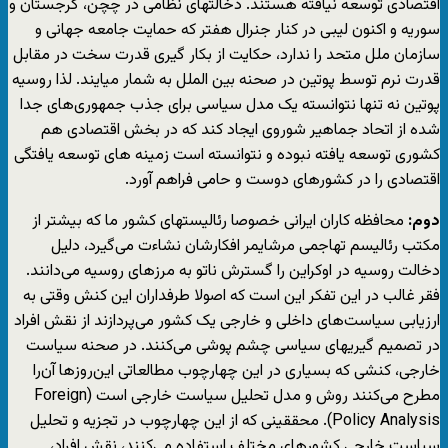
اقتصادی توسعه نیافته هستند. دخالتهای نظامی در چچن، گرجستان و
سوریه و اکنون لیبی در کنار جنرال هفتر که حمایت جامعه جهانی و
سازمان ملل متحد را ندارد، حکایت از بکار گیری قدرت سخت در مقابل
قدرت نرم توسط پوتین در صحنه بین الملل به شمار میایند. لذا روسیه
پوتین نه تنها نتوانسته یک مدل سیاسی برای جذب جمهوری‌های جدا
شده از اتحاد جماهیر شوروی ایجاد کند که در بخش اقتصادی هم
کشوری توسعه یافته نبوده و نتوانسته است زمینه های توسعه یافتگی
اقتصادی را در کشورهای دوست و حامی فراهم آورد.
دوم:
محافظه کاران ایرانی خصوصا رئالیستهای کشور ما که بیشتر از
مکتب رئالیسم تهاجمی مرشایمر افکارشان نشاءت می‌گیرد، دلیل
دخالت روسیه در اوکراین را گسترش ناتو به مرزهای روسیه می‌دانند.
فقر غالب در این تفکر این است که اصولا طرفداران این کنش وقتی به
ارزیابی سیاست‌های داخلی و خارجی یک کشور می‌پردازند از نقش افراد
در تصمیم گیریهای سیاسی چشم پوشی می‌کنند. در صحنه سیاست
خارجی، کنشی که بسیاری در این چهارچوب مطالعاتی این‌روزها آن‌را
مطرح می‌کنند روش و مدل تحلیل سیاست خارجی است (Foreign
Policy Analysis). محققینی که از این چهارچوب در تجزیه و تحلیل
سیاست خارجی کشورهای مختلف استفاده می‌کنند، نقش افراد،