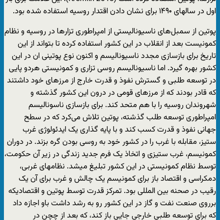
اول در سالهای ۱۴۹۰ برای نشان دادن اقتدار روسیه استفاده شده بود.
پوتین از سمبل‌های ناسیونالیستی از امپراطوری تزارها در روسیه و نظام
کمونیست بعد از انقلاب در این کشور استفاده کرده تا بتواند از این
تاریخ برای بازسازی مجدد ناسیونالیسم و اکنون نوع پوتینی ان در این
کشور بهره گیرد. اما ناسیونالیسم روسی تزاری و کمونیستی هردو پایی
در توسعه طلبی و گسترش نفوذ و قدرت خارج از مرزهای خود داشتند
که قادر بودند که از مرزهای قومی در درون این کشور گذشته و
شهروندان روسیه را با هم متحد کند. برای بازسازی ناسونالیسم
امپراطوری توسعه طلب گذشته، پوتین تلاش می‌کرد که در سطح
جهانی نفوذ و قدرت کسب کند و با پایه گذاری یک ایدئولوژی غرب
ستیز، مقابله با غرب را در کشور خود به روسی بودن گره بزند. در دوران
کمونیسم، غرب ستیزی و اتخاذ یک فرم جدید زندگی در زیر آن حکومت،
توسط نظام کمونیستی در این کشور تبلیغ میشد. نظامهای غربی،
دمکراسی و اقتصاد باز برای کمونیسم یک چالش و غرب برای آن یک
رقیب در صحنه بین المللی بود. تمرکز قدرت توسط پوتین و اقتصادیکه
برروی صنعت نفت و گاز در این کشور رو به رشد داشت باو اجازه داد
که برای توسعه طلبی خارجی جایی باز کند، که بعد از چچن در