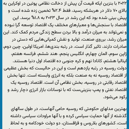
۲۰۲۲ با بنزین ایکه قیمت آن پیش از دخالت نظامی پوتین در اوکراین به
بالای ۷۰ دلار در هربشکه رسید، فقط ۲.۴% تخمین زده شده است و
پیش بینی شده بود که این رشد در سال ۲۰۲۳ به ۱.۸% برسد. این
اقتصاد با سنجش‌ها و معیارهای مختلف یک اقتصاد توسعه گرا نبوده
و نمی‌تواند به میزان درآمد و بالا بردن سطح زندگی مردم کمک کند. این
میزان رشد، برروی صنعت، تولید و نقش کمپانی‌هایی که دستی در
صادرات دارند، تاثیر گذار است. در رتبه بندی‌ها، امریکا اولین، چین دوم،
ژاپن سوم، المان چهارم، انگلیس پنجم، هند ششم، فرانسه هفتم،
ایتالیا هشتم، کانادا نهم و کره جنوبی ده اقتصاد اول دنیا هستند.
دولت روسیه در رتبه یازدهم است و این در حالیست که بخش عظیمی
از اقتصاد روسیه نه به صنعت بلکه به انرژی وابسته است. تنها بخش
اقتصاد رقابتی در روسیه، بخش نظامی آن است. اقتصاد روسیه یک
اقتصاد نفتی و پمپ بنزینی‌ست که با نوسانات بازار انرژی دچار رشد و
رکود می‌شود.
بهترین مدلهای حکومتی که روسیه حامی آنهاست، در طول سالهای
گذشته از آنها حمایت سیاسی کرده و با آنها مراودات سیاسی داشته
است، کشورهای بلاروس و قزاقستان، دو دولت خودکامه و به لحاظ