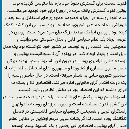
قدرت سخت برای گسترش نفوذ خود باره ها متوسل گردیده بود.
پوتین نفوذ گسترش یافته غرب در اروپارا برای خود تهدید می‌دانست.
عدم نفوذ روسیه در اروپا و خصوصا جمهوری‌های استقلال یافته بعد از
فروپاشی اتحاد جماهیر شوروی، عملا به انزوای سیاسی این کشور کمک
کرده بود و پوتین آنرا یک تهدید بزرگ برای خود می‌دانست. پوتین در
عرصه ایجاد یک نظم سیاسی قابل و مدل حکومتی دموکراتیک و
همچنین یک اقتصاد رو به توسعه در کشور خود نتوانسته بود یک مدل
قابل اعتنا و پایدار ایجاد کند. در پهلوی آن ناسیونالیست پوتینی و
توسعه طلبی فرامرزی پوتین در درون این ناسیونالیسم، تهدید بزرگی
خصوصا برای بسیاری از کشورها و جمهوری های استقلال یافته از اتحاد
جماهیر شوروی سابق به شمار میرفته است. در حال حاضر روسیه را
یک دولت اقتدار گرای مافیایی اداره می‌کند، اقتصادی کلا وابسته به
انرژی داشته که این اقتصاد بجز در بخش نظامی رقابتی نیست.
ناسیونالیسم پوتینی کنش‌های فاشیستی را در درون صحنه سیاست در
این کشور قدرت بخشیده است و بیرون مرزهای روسیه با دولتهای
راستگرای غربی و همچنین گروههای سیاسی فاشیستی در تعامل
تنگاتنگ بوده است. لذا گرایشات غربی مردم اوکراین در مقابل نظام
اقتدار گرای پوتینی، اقتصادی غیر رقابتی و یک ناسیونالیسم توسعه