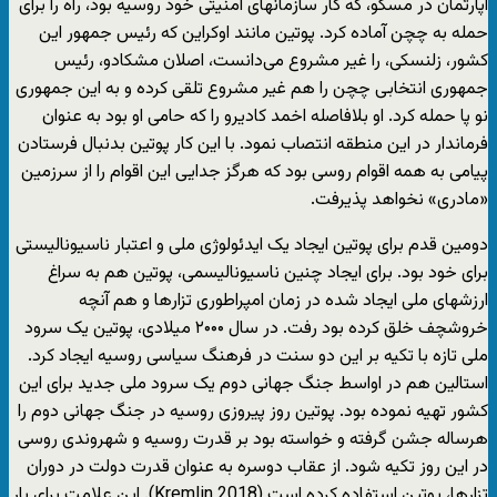
اپارتمان در مسکو، که کار سازمانهای امنیتی خود روسیه بود، راه را برای
حمله به چچن آماده کرد. پوتین مانند اوکراین که رئیس جمهور این
کشور، زلنسکی، را غیر مشروع می‌دانست، اصلان مشکادو، رئیس
جمهوری انتخابی چچن را هم غیر مشروع تلقی کرده و به این جمهوری
نو پا حمله کرد. او بلافاصله اخمد کادیرو را که حامی او بود به عنوان
فرماندار در این منطقه انتصاب نمود. با این کار پوتین بدنبال فرستادن
پیامی به همه اقوام روسی بود که هرگز جدایی این اقوام را از سرزمین
«مادری» نخواهد پذیرفت.
دومین قدم برای پوتین ایجاد یک ایدئولوژی ملی و اعتبار ناسیونالیستی
برای خود بود. برای ایجاد چنین ناسیونالیسمی، پوتین هم به سراغ
ارزشهای ملی ایجاد شده در زمان امپراطوری تزارها و هم آنچه
خروشچف خلق کرده بود رفت. در سال ۲۰۰۰ میلادی، پوتین یک سرود
ملی تازه با تکیه بر این دو سنت در فرهنگ سیاسی روسیه ایجاد کرد.
استالین هم در اواسط جنگ جهانی دوم یک سرود ملی جدید برای این
کشور تهیه نموده بود. پوتین روز پیروزی روسیه در جنگ جهانی دوم را
هرساله جشن گرفته و خواسته بود بر قدرت روسیه و شهروندی روسی
در این روز تکیه شود. از عقاب دوسره به عنوان قدرت دولت در دوران
تزارها، پوتین استفاده کرده است (Kremlin 2018). این علامت برای بار