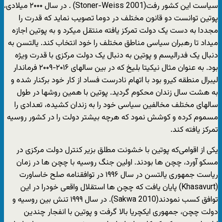
سیاست این کشور رفت(Stoner-Weiss 2001) . در سال ۲۰۰۰ میلادی،
پوتین توانست دو قانون مختلف در دوما تصویب نماید که قدرت را
مجددا به دست یک دولت تمرکز یافته منتقل میکرد و به پوتین اجازه
میداد تا رهبران سیاسی مناطق مختلف را خود انتخاب کند. یالتسن به
دنبال یک فدرالیسم و پوتین به دنبال یک دولت مرکزی با قدرت ویژه
بود. به عنوان مثال نیکیتا بلیخ که در بین سالهای ۲۰۱۶-۲۰۰۹ فرماندار
لیبرال منطقه کیرو بود با اتهام نادرست فساد از کار خود برکنار شده و
به هشت سال زندان محکوم گردید. پوتین با همین روشها در طول
سالهای مختلف مخالفین سیاسی خود را به زندان کشیده، تعدادی را
مسموم کرده و کوشش نمود که هرچه بیشتر دولت را در کشور روسیه
تمرکز یافته کند.
یکی از اقوامی‌که پوتین با خشونت مطلق بزیر کنترل دولت مرکزی در
مسکو آورد، چچن ها بودند. اولین جنگ روسیه با چچن ها در زمان
ریاست جمهوری یالتسن در سال ۱۹۹۶ در توافقنامه صلح خاساورت
(Khasavurt) پایان یافت که چچن ها استقلال واقعی خودرا در این
توافق کسب نمودند(Sakwa 2010). در سال ۱۹۹۹ تنش بین روسیه و
دولت چچن، جمهوری ایکچریا بالا گرفت و پوتین با انفجار چندین