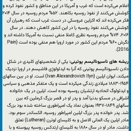
اعلام می‌کرده است که غرب و آمریکا در این مناطق و کشور نفوذ کرده و
کوشش می‌کنند از نفوذ روسیه بکاهند. ۵۲% مردم روسیه در سال ۲۰۱۴
فکر می‌کرده اند که اکراین عروسکی در دست غرب است که رهبران آن
کوشش می‌کنند نفوذ روسیه را در این کشور کاهش دهند. در سال
۲۰۱۶، ۷۴% مردم روسیه نظری کاملا منفی نسبت به آمریکا داشته اند و
نگرش ۶۰% مردم این کشور در مورد اروپا هم منفی بوده است (Pain
2016).
ریشه های ناسیونالیسم پوتینی:
یکی از شخصیتهای کلیدی در شکل
دادن ناسیونالیسم پوتینی که آنرا به ایدئولوژِی فاشیسم در اروپا نزدیک
میکند، ایوان ایلین (Ivan Alexandrovich Ilyn) است. او در بین سالهای
۱۹۵۴-۱۸۸۳ میلادی زندگی میکرده است و یک متفکر مذهبی و سیاسی
و ایدئولوگ اتحادیه ارتشیان روسیه بوده است. ایلین در یک خانواده
اشرافی در مسکو بدنیا آمد و پدر او در قصر بزرگ کرملین که بین
سالهای ۱۸۴۹-۱۹۳۷ بعنوان نماد یک امپراطوری ساخته شده بود بزرگ
شد. پدر خوانده پدر بزرگ ایلین امپراطور روسیه، الکساندر سوم بود.
مادر ایلین یک المانی الاصل و به کلیسای لوترن (Lutheran) تعلق
داشت. مادر او در سال ۱۸۸۰ به کلیسای ارتدکس روسیه پیوسته و با