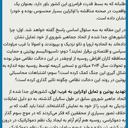
طلبانه که به بسط قدرت فرامرزی این کشور باور دارد، بعنوان یک
واقعیت در صحنه مناقشه با اوکراین بسیار محسوس بوده و خودرا
نشان داده است.
در این مقاله به سه سئوال اساسی پاسخ گفته خواهد شد. اول؛ چرا
کشورهای جدا شده از اتحاد جماهیر شوروی از خود تمایل نشان
داده‌اند به اتحادیه اروپا و ناتو نزدیک و بپیوندند و اصولا با غرب مراودات
سیاسی و اقتصادی برقرار نمایند؟ دوم؛ ناسیونالیسم پوتینی و حمایت
محافظه کاران افراطی روسیه از اوچقدر در این دخالت نظامی موثر بوده
و تحولات سال ۲۰۱۴ میلادی و تسخیر کریمه توسط روسیه بچه اندازه به
شکل گیری این جنگ کمک کرده است؟ سوم؛ اشتباهات محاسباتی
پوتین در روند این دخالت نظامی چگونه تاثیر گذاری کرده است؟
تهدید پوتین و تمایل اوکراین به غرب: اول،
کشورهای جدا شده از
اتحاد جاهیر شوروی سابق در طول سالیان گذشته، به دو دلیل تمایلات
نزدیکی به غرب را از خود به نمایش گذاشته‌اند. ابتدا باید گفت که بر
خلاف تصور بسیاری از محققین که فکر می‌کردند که در موج سوم گذار
به دموکراسی، روسیه هم آرام آرام به ایجاد یک نظم دموکراتیک در درون
این کشور تن داده و وارد عرصه سامان دادن به یک نظم دموکراتیک