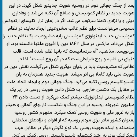
بعد از جنگ جهانی دوم در روسیه هویت جدیدی شکل گیرد. در این
هویت جدید بر نظام کمونیستی و منافع آن تکیه می‌شد و وفاداری
دینی و یا نژادی کاملا سرکوب می‌شد. اگر در زمان تزار، کلیسای ارتدوکس
مسیحی می‌توانست برای نظم غالب مشروعیتی ایجاد نماید، در نظام
کمونیستی جدید ایدئولوژی کمونیستی پایه مشروعیت یک نظم جدید را
شکل می‌داد. مارکس در سال ۱۸۴۳ دین را افیون ملتها دانسته بود. او
می‌نویسد، مذهب، “آه مردمانیست که بآنها ظلم شده است، قلب
دنیای بی قلب، و روح شرایطی‌ست که در آن روح نیست.” لذا در
نظامی‌که مشروعیت باید بر بنیان دیگری شکل می‌گرفت، نقش دین در
هویت ملی باید کاملا بی اثر میشد. هویت جدید همزمان به پان
ناسیونالیسم روسی تکیه می‌کرد. جنگ جهانی دوم و ایجاد اتحاد ملت
در مقابل یک دشمن خارجی، به شکل دادن هویت روسی در زیر یک
نظام کمونیستی ایدئولوژیک بیشتر کمک می‌کرد. از دست دادن ۲۴
میلیون شهروند روسیه در این جنگ و شکست نازیهای آلمانی و هیتلر
باز به غرور ملی و هویت روسی کمک میکرد. مفهوم کشور روسیه
بعنوان کشور مادر برای مردم روسیه که از اقوام و نژادهای مختلفی
میامدند و اینکه هویت روسی یک نوع نگرش دیگر در مقابل غرب
دمکراتیک بود، به رشد کنشهای ناسیونالیستی روسی کمک می‌کرد.