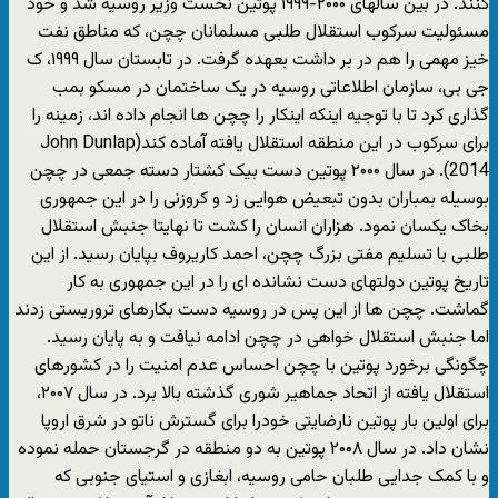
کنند. در بین سالهای ۲۰۰۰-۱۹۹۹ پوتین نخست وزیر روسیه شد و خود
مسئولیت سرکوب استقلال طلبی مسلمانان چچن، که مناطق نفت
خیز مهمی را هم در بر داشت بعهده گرفت. در تابستان سال ۱۹۹۹، ک
جی بی، سازمان اطلاعاتی روسیه در یک ساختمان در مسکو بمب
گذاری کرد تا با توجیه اینکه اینکار را چچن ها انجام داده اند، زمینه را
برای سرکوب در این منطقه استقلال یافته آماده کند(John Dunlap
2014). در سال ۲۰۰۰ پوتین دست بیک کشتار دسته جمعی در چچن
بوسیله بمباران بدون تبعیض هوایی زد و کروزنی را در این جمهوری
بخاک یکسان نمود. هزاران انسان را کشت تا نهایتا جنبش استقلال
طلبی با تسلیم مفتی بزرگ چچن، احمد کاریروف بپایان رسید. از این
تاریخ پوتین دولتهای دست نشانده ای را در این جمهوری به کار
گماشت. چچن ها از این پس در روسیه دست بکارهای تروریستی زدند
اما جنبش استقلال خواهی در چچن ادامه نیافت و به پایان رسید.
چگونگی برخورد پوتین با چچن احساس عدم امنیت را در کشورهای
استقلال یافته از اتحاد جماهیر شوری گذشته بالا برد. در سال ۲۰۰۷،
برای اولین بار پوتین نارضایتی خودرا برای گسترش ناتو در شرق اروپا
نشان داد. در سال ۲۰۰۸ پوتین به دو منطقه در گرجستان حمله نموده
و با کمک جدایی طلبان حامی روسیه، ابغازی و استیای جنوبی که