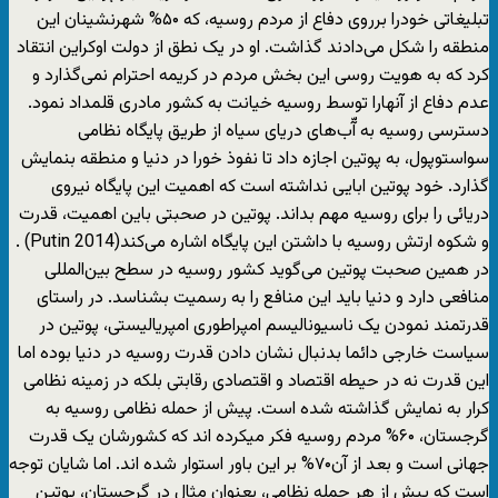
تبلیغاتی خودرا برروی دفاع از مردم روسیه، که ۵۰% شهرنشینان این
منطقه را شکل می‌دادند گذاشت. او در یک نطق از دولت اوکراین انتقاد
کرد که به هویت روسی این بخش مردم در کریمه احترام نمی‌گذارد و
عدم دفاع از آنهارا توسط روسیه خیانت به کشور مادری قلمداد نمود.
دسترسی روسیه به آّب‌های دریای سیاه از طریق پایگاه نظامی
سواستوپول، به پوتین اجازه داد تا نفوذ خورا در دنیا و منطقه بنمایش
گذارد. خود پوتین ابایی نداشته است که اهمیت این پایگاه نیروی
دریائی را برای روسیه مهم بداند. پوتین در صحبتی باین اهمیت، قدرت
و شکوه ارتش روسیه با داشتن این پایگاه اشاره می‌کند(Putin 2014) .
در همین صحبت پوتین می‌گوید کشور روسیه در سطح بین‌المللی
منافعی دارد و دنیا باید این منافع را به رسمیت بشناسد. در راستای
قدرتمند نمودن یک ناسیونالیسم امپراطوری امپریالیستی، پوتین در
سیاست خارجی دائما بدنبال نشان دادن قدرت روسیه در دنیا بوده اما
این قدرت نه در حیطه اقتصاد و اقتصادی رقابتی بلکه در زمینه نظامی
کرار به نمایش گذاشته شده است. پیش از حمله نظامی روسیه به
گرجستان، ۶۰% مردم روسیه فکر میکرده اند که کشورشان یک قدرت
جهانی است و بعد از آن۷۰% بر این باور استوار شده اند. اما شایان توجه
است که پیش از هر حمله نظامی، بعنوان مثال در گرجستان، پوتین