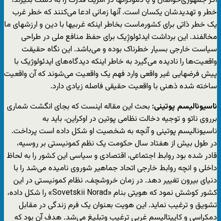
اگر جمهوری‌خواهان و یا دموکراتها در آمریکا قدرت را به دست بگیرند،
خطر و تهدیدشان یکسان است. آنها زمانی ادعا می‌کنند که خطر غرب
یک خطر ذاتی برای کشورماست بخاطر اینکه غربیها با دین و ارزشهای ما
مخالفند. این برداشت ایدئولوژِیک برای حفظ منافع ملی در طراحی
سیاست خارجی بسیار خطرناک بوده و می‌باشد. این نگاه حقیقت
واقعیت‌ها را نادیده می‌گیرد به خاطر اینکه دیدگاه‌های ایدئولوژیک با
پیش فرضهایی غیر واقعی وارد فهم یک واقعیت می‌شوند که آن واقعیت
ساخته شده ذهنی با واقعیت حقیقی فاصله زیادی دارد.
ناسیونالیسم پوتینی:
بحث این مقاله اینست که بجای انگشت شماری
برروی ناتو و توجیه دخالت نظامی پوتین در اوکراین، باید به
ناسیونالیسم پوتینی و آنچه به شخصیت او شکل داده است پرداخت.
در طول بیش از هفتاد سال حکومت یک نظم کمونیستی بر روسیه،
قادر شده بود روابط اجتماعی، اقتصادی و سیاسی این کشور را به لحاظ
داخلی و انچه روابط خارجی اتحاد جماهیر شوروی نامیده می‌شد را با
دنیای بیرون تغییر دهد. در زمان خروشچف، نظام کمونیستی در این
کشور کوشش نمود که هویتی بنام «Sovetskii Norad» را شکل داده،
تشویق و ترغیب نماید. این هویت بعنوان یک فرم زندگی در مقابل
دمکراسی و کاپیتالیسم غربی ترغیب وتبلیغ می‌شد. هدف آن بود که