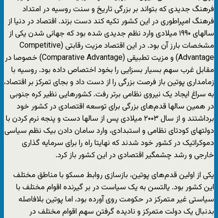
فرهنگ جدیدی که بتواند بر بزرگی تاریخ و سنت روسیه در امتداد
فرهنگ امپراطوری در این کشور تکیه کند دست بزند. اقتصاد در دنیا از
سالهای ۱۹۹۰ میلادی وارد نظم جدیدی شده بود که جهانی شدن یکی از
مشخصات بارز آن بود. در این اقتصاد مزیت رقابتی (Competitive
Advantage) و مزیت تطبیقی (Comparative Advantage) خصوصا در
مقابل غرب سهم بسیار بسزایی را بخود اختصاص داده بود. روسیه با
زمامداری پوتین باز فرصت بزرگی را از دست داد و بجای تمرکز بر اقتصاد،
به سراغ ایجاد یک نیروی نظامی برتر رفت. کشورهایی نظیر کره جنوبی
در همین سالها قدم‌های بزرگی برای توسعه اقتصادی در کشور خود
برداشتند و از سال ۲۰۰۳ میلادی پس از سالها دست و پنجه نرم کردن با
دولتهای کودتای نظامی و استبدادی، وارد سامان دادن بیک نظم سیاسی
دموکراتیک در کشور خود شدند که نهایتا راه را برای سرمایه گذاری
خارجی و رشد چشمگیر اقتصادی در این کشور باز کرد.
یکی از اولین قدم‌های پوتین، بازسازی روابط مسکو با مناطق مختلف
این کشور بود. یالتسن به یک سیاست در بر گیرنده اقوام مختلف با
سیاستی غیر متمرکز در حکومت روی آورده بود، اما پوتین بلافاصله
بدنبال یک دولت متمرکز و نادیده گرفتن سهم اقوام مختلف در