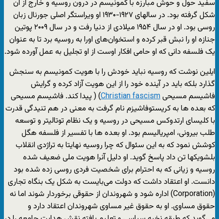
سفید حول و حوش مبارزه با کمونیسم در درون روسیه و خارج از آن
شکل گرفته بود. در سالهای ۱۹۲۷-۱۹۳۰ او ویراستگر اصلی جورنال زبان
روسی بود. او در سال ۱۹۵۴ میلادی از دنیا رفت و در سال ۲۰۰۹ پوتین
جنازه او را نبش قبر کرده و استخوان‌های اورا به روسیه برد تا به عنوان
یک فلسفه دانی که او حامی افکار اوست از او تجلیل به عمل آورده شود.
ایلین نوشت که روسیه نباید خودش را با هویت کمونیسم به سنجش
گذارد بلکه باید در آینده خود را از این هویت آزاد کرده و گرایش
فاشیسم مسیحی
Christian fascism
) ( پیدا کند. فاشیسم مسیحی
که بعده ها به کریستوفاشیزم نام گرفت به معنی در هم تنیدگی قدرت
با کلیسای ارتدوکس مسیحی در روسیه و یک نظام توتالیتر و توسعه
طلب بیرونی، امپریالیسم بود. او بعده ها با تفسیر از فلسفه هگل
کوشش نمود که به این سئوال که چرا روسیه نهایتا به تراژدی انقلاب
بلشویکها تن داد پاسخ گوید. او دلیل آنرا هویت ملی ضعیف شده
روسیه و زیانی که به احترام برای شخصیت فردی روسی زده شده بود
دانست. او اعتقاد داشت که دولت می‌بایست به شکل یک بنگاه تجاری
(Corporation) اداره شود و شهروندان از حقوقی برخوردار شوند اما نه
حقوق مساوی. او به حقوق غیر مساوی شهروندان اعتقاد دارد و
می‌گوید که طبقه نخبه سیاسی و تعلیم یافته نقش هدایت جامعه را در