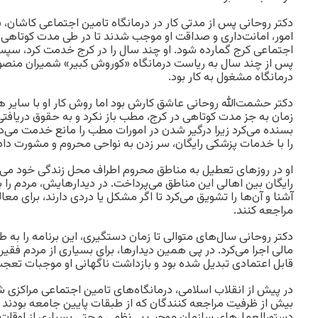
دکتر روحانی پس از مدتی کار در درمانگاه تامین اجتماعی کاشان،
امور، امانت‌داری و صداقت او موجب شدند تا در طی مدت کوتاهی 
اجتماعی کرج گمارده شود. او چند سال را در کرج خدمت کرد، سپ
پس از چند سال به ریاست درمانگاه «کوروش کبیر» شمیران منصوب 
درمانگاه مشغول به کار بود.
دکتر حشمت‌الله روحانی عاشق کارش بود اما روش کار او با سایر 
زمان به جز مدت کوتاهی در کرج، مطب باز نکرد و به حقوق دریافتی
بسنده می‌کرد زیرا درگیر شدن در امورات مطب را مانع خدمت می‌د
را با خدمات پزشکی رایگان، سر زدن به نواحی محروم و مشورت‌ داد
او در روزهای تعطیل به مناطق محروم اطراف محل زندگی خود می‌
رایگان بین اهالی این مناطق می‌پرداخت. در دیدارهایش، مردم را ب
آشنا و آن‌ها را تشویق می‌کرد تا اگر مشکل یا دردی دارند، برای مع
مراجعه کنند.
دکتر روحانی سال‌های متوالی تا زمان دستگیری، این برنامه را به
مالی اجرا می‌کرد. در پی همین دیدارها، برای بسیاری از مردم فقی
قابل اعتمادی تبدیل شده بود و بازداشت ناگهانی او موجبات تعج
در پیش از انقلاب اسلامی، درمانگاه‌های تامین اجتماعی مراکزی شل
بیش از ظرفیت مراجعه کنندگان که از طبقات پایین جامعه بودند و 
دستورالعمل‌های سازمان موجب بی‌نظمی و حتی بسیاری از اوقات 