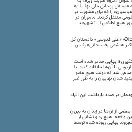
پاسدار مسلح تحت عنوان «گروه ضربت ویژه» به
 «محفل روحانی ملی بهاییان»
وسف عباسیان» را که برای مشورت در
می منتقل کردند. ماموران در
بین راه صاحب‌خانه را از ماشین پیاده کرده بودند. از آن تاریخ تا امروز هیچ اطلاعی از ۱۱ شهروند
ت‌الله «علی قدوسی» دادستان کل
«اکبر هاشمی رفسنجانی» رئیس
در دیدار تاریخ ۱۹ شهریور ۱۳۵۹، رفسنجانی تایید کرد که دستور دستگیری ۱۱ بهایی صادر شده است
زپرسی با آن‌ها ملاقات کنند. با
ش را عوض کرد و مدعی شد که دولت هیچ عضو
ید شدن بهاییان را به طور غیر
خودمان در صدد بازداشت این افراد
وثق از دیده شدن بعضی از آن‌ها در زندان به بیرون
تایید نشدند و با گذشت بیش از ۴۰ سال از این واقعه، هیچ رد و نشانی از
شت‌شدگان تا امروز به‌ دست نیامده است و سرنوشت این ۱۱ شهروند بهایی ربوده‌ شده توسط