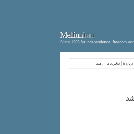
Melliun
Iran
Since 1905 for
independence
,
freedom
an
درباره ما
تماس با ما
راهنما
شد