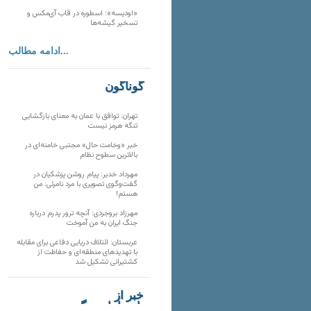
«اودیسه»؛ اسطوره در قاب آی‌مکس و
تسخیر گیشه‌ها
ادامه مطالب...
گوناگون
تهران: توافق با عمان به معنای بازگشایی
تنگه هرمز نیست
خبر «وخامت حال» مجتبی خامنه‌ای در
بالاترین سطوح نظام
مهرداد خدیر: پیام روشن پزشکیان در
گفت‌و‌گوی تصویری با مرد نامرئی: من
هستم!
مهرزاد بروجردی: آنچه ترور پدرم درباره
جنگ ایران به من آموخت
عربستان: ائتلاف دریایی دفاعی برای مقابله
با تهدیدهای منطقه‌ای و حفاظت از
کشتیرانی تشکیل شد
خبر از
تارنماهای دیگر