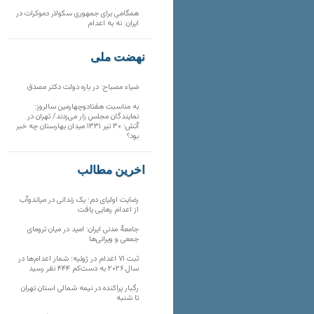
همگامی برای جمهوری سکولار دموکرات در
ایران: نه به اعدام
نهضت ملی
ضیاء مصباح: در باره دولت دکتر مصدق
به مناسبت هفتادوچهارمین سالروز:
نمایندگان مجلس زار می‌زدند/ تهران در
آتش؛ ۳۰ تیر ۱۳۳۱ میدان بهارستان چه خبر
بود؟
آخرین مطالب
رضایت اولیای دم؛ یک زندانی در میاندوآب
از اعدام رهایی یافت
جامعهٔ مدنی ایران: امید در میان ترومای
جمعی و ویرانی‌ها
ثبت ۷۱ اعدام در ژوئیه؛ شمار اعدام‌ها در
سال ۲۰۲۶ به دست‌کم ۴۴۴ نفر رسید
رگبار پراکنده در نیمه شمالی استان تهران
تا شنبه