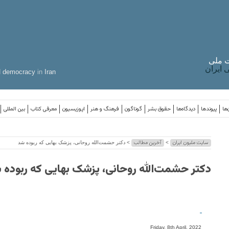
 ملی
ایران
d
democracy
in
Iran
‌ها
پیوندها
دیدگاه‌ها
حقوق بشر
گوناگون
فرهنگ و هنر
اپوزیسیون
معرفی کتاب
بین المللی
سایت ملیون ایران
آخرین مطالب
>
> دکتر حشمت‌الله روحانی، پزشک بهایی که ربوده شد
دکتر حشمت‌الله روحانی، پزشک بهایی که ربوده 
-
Friday, 8th April, 2022