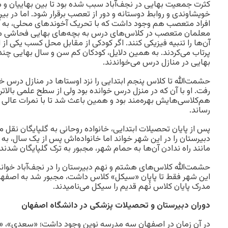
کثرت جمعیت بهایی در نجف‌آباد سبب شده بود تا بین بهاییان و 
خویشاوندی و روابط دوستانه و دور از تعصب برقرار شود. اما در بین
افراد متعصب هم وجود داشت که با تحریک آخوندهای محلی، به آزار
معلمان متعصب در کلاس‌های درس به بچه‌های بهایی فحاشی می‌کرد
آن‌ها را تنبیه فیزیکی کنند. اگر کودکی از مقابل محل کسب یکی از ا
پرتاب می‌کردند. به همین دلایل، کودکان کم سن و سال بهایی چند 
بهایی در منازل درس می‌خواندند.
حشمت‌الله تا کلاس پنجم ابتدایی را نزد اوستاها در منازل درس خ
رفت. او با آن‌ که در منزل درس خوانده بود ولی از سطح علمی بالا
هم‌کلاسی‌هایش بهره‌مند بود و همین باعث شد تا با نمرات عالی 
رساند.
پس از پایان تحصیلات ابتدایی، خانواده روحانی به گلپایگان نقل 
دبیرستان را در این شهر خواند اما خانواده‌اش پس از یک سال، به 
مانند راه‌ ندادن آن‌ها به حمام شهر، مجبور به ترک گلپایگان شدند 
حشمت‌الله کلاس‌های هشتم و نهم دبیرستان را در نجف‌آباد خواند 
این شهر فقط تا پایان «سیکل» کلاس داشت، مجبور شد به اصفهان
مدرک پایان کلاس نُهم قدیم را سیکل می‌نامیدند.
دوران دبیرستان و تحصیلات پزشکی در دانشگاه اصفهان
در آن زمان در اصفهان سه مدرسه نوین وجود داشت؛ «سعدی»، «