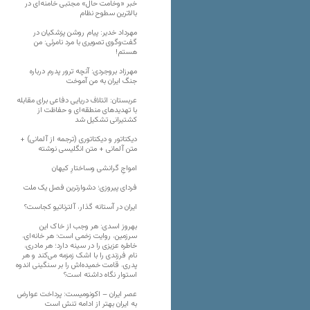
خبر «وخامت حال» مجتبی خامنه‌ای در
بالاترین سطوح نظام
مهرداد خدیر: پیام روشن پزشکیان در
گفت‌و‌گوی تصویری با مرد نامرئی: من
هستم!
مهرزاد بروجردی: آنچه ترور پدرم درباره
جنگ ایران به من آموخت
عربستان: ائتلاف دریایی دفاعی برای مقابله
با تهدیدهای منطقه‌ای و حفاظت از
کشتیرانی تشکیل شد
دیکتاتور و دیکتاتوری (ترجمه از آلمانی) +
متن آلمانی + متن انگلیسی نوشته
‌امواجِ گرانشی وساختارِ کیهان
فردای پیروزی؛ دشوارترین فصل یک ملت
ایران در آستانه گذار، آلترناتیو کجاست؟
بهروز اسدی: هر وجب از خاک‌ این
سرزمین، روایت زخمی است؛ هر خانه‌ای،
خاطره عزیزی را در سینه دارد؛ هر مادری،
نام فرزندی را با اشک زمزمه می‌کند و هر
پدری، قامت خمیده‌اش را بر سنگینی اندوه
استوار نگاه داشته است؟
عصر ایران – اکونومیست: پرداخت عوارض
به ایران بهتر از ادامه تنش است