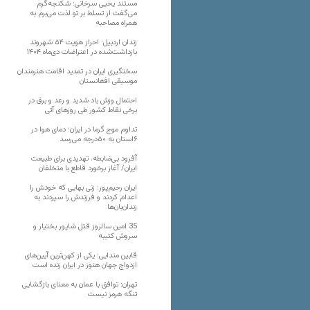
مستند یحیی سرخانی؛ شکنجه‌گرم
می‌گفت از تسلط بر تو لذت می‌برم به
همراه مصاحبه
زندان اردبیل؛ احراز هویت ۵۴ شهروند
بازداشت‌شده در اعتراضات دی‌ماه ۱۴۰۴
سختگیری ایران در تمدید اقامت هنرمندان
موسیقی افغانستان
احتمال وزش باد شدید و رعد و برق در
برخی نقاط کشور طی روزهای آتی
تداوم موج گرما در ایران؛ دمای هوا در
۶استان به ۵۰درجه می‌رسد
آفرود بی‌ضابطه، تهدیدی برای طبیعت
ایران/ آغاز برخورد قاطع با متخلفان
ایران رحیم‌پور؛ زنی بهایی که خودش را
اعدام کردند و فرزندش را سپردند به
زندان‌بان‌ها
35 امین سالروز قتل شاپور بختیار و
سروش کتیبه
قابین مندایی؛ یکی از کهن‌ترین آیین‌های
ازدواج جهان هنوز در ایران زنده است
تهران: توافق با عمان به معنای بازگشایی
تنگه هرمز نیست