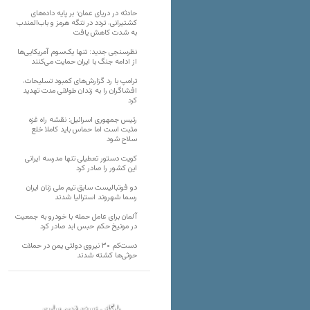
حادثه در دریای عمان؛ بر پایه داده‌های
کشتیرانی، تردد در تنگه هرمز و باب‌المندب
به شدت کاهش یافت
نظرسنجی جدید: تنها یک‌سوم آمریکایی‌ها
از ادامه جنگ با ایران حمایت می‌کنند
ترامپ با رد گزارش‌های کمبود تسلیحات،
افشاگران را به زندان طولانی مدت تهدید
کرد
رئیس‌ جمهوری اسرائیل: نقشه راه غزه
مثبت است اما حماس باید کاملا خلع
سلاح شود
کویت دستور تعطیلی تنها مدرسه ایرانی
این کشور را صادر کرد
دو فوتبالیست سابق تیم ملی زنان ایران
رسما شهروند استرالیا شدند
آلمان برای عامل حمله با خودرو به جمعیت
در مونیخ حکم حبس ابد صادر کرد
دست‌کم ۳۰ نیروی دولتی یمن در حملات
حوثی‌ها کشته شدند
بایگانی نسخه قدیم سایت