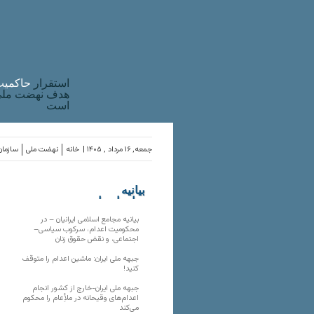
استقرار
حاکميت
هدف نهضت ملی 
است
جمعه, ۱۶ مرداد , ۱۴۰۵ |
خانه
نهضت ملی
سازمان
بیانیه
سازمان‌های
ملی
بیانیه مجامع اسلامی ایرانیان – در
محکومیت اعدام، سرکوب سیاسی–
اجتماعی، و نقض حقوق زنان
جبهه ملی ایران: ماشین اعدام را متوقف
کنید!
جبهه ملی ایران-خارج از کشور انجام
اعدام‌های وقیحانه در ملأِعام را محکوم
می‌کند