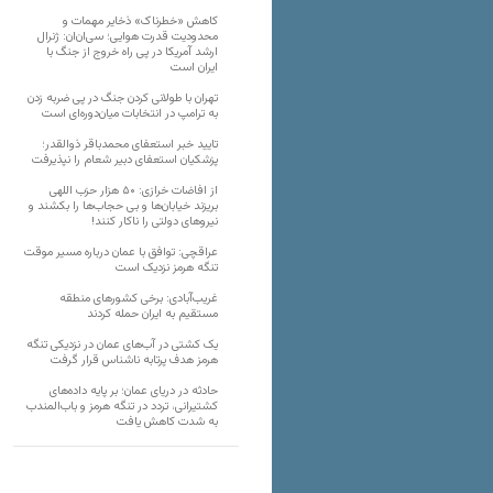
کاهش «خطرناک» ذخایر مهمات و
محدودیت قدرت هوایی؛ سی‌ان‌ان: ژنرال
ارشد آمریکا در پی راه خروج از جنگ با
ایران است
تهران با طولانی کردن جنگ در پی ضربه زدن
به ترامپ در انتخابات میان‌دوره‌ای است
تایید خبر استعفای محمدباقر ذوالقدر؛
پزشکیان استعفای دبیر شعام را نپذیرفت
از افاضات خرازی: ۵۰ هزار حزب اللهی
بریزند خیابان‌ها و بی حجاب‌ها را بکشند و
نیرو‌های دولتی را ناکار کنند!
عراقچی: توافق با عمان درباره مسیر موقت
تنگه هرمز نزدیک است
غریب‌آبادی: برخی کشورهای منطقه
مستقیم به ایران حمله کردند
یک کشتی در آب‌های عمان در نزدیکی تنگه
هرمز هدف پرتابه ناشناس قرار گرفت
حادثه در دریای عمان؛ بر پایه داده‌های
کشتیرانی، تردد در تنگه هرمز و باب‌المندب
به شدت کاهش یافت