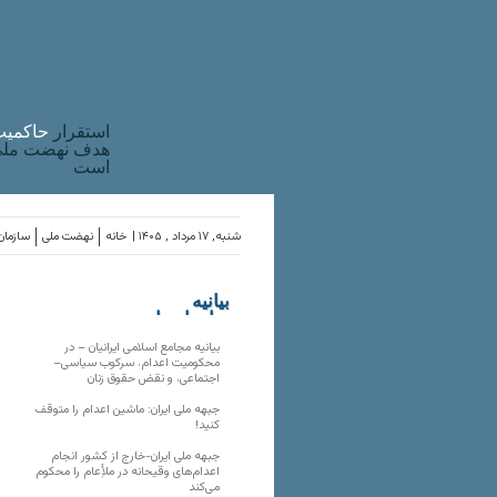
استقرار
حاکميت
هدف نهضت ملی 
است
شنبه, ۱۷ مرداد , ۱۴۰۵ |
خانه
نهضت ملی
سازمان‌
بیانیه
سازمان‌های
ملی
بیانیه مجامع اسلامی ایرانیان – در
محکومیت اعدام، سرکوب سیاسی–
اجتماعی، و نقض حقوق زنان
جبهه ملی ایران: ماشین اعدام را متوقف
کنید!
جبهه ملی ایران-خارج از کشور انجام
اعدام‌های وقیحانه در ملأِعام را محکوم
می‌کند