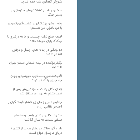
شورشِ گفتاری علیه نظم قدرت
سخن در قبال کشاکش‌های حکومتی بر
بستر جنگ
پیام روشن پزشکیان در گفت‌و‌گوی تصویری
با مرد نامرئی: من هستم!
لایحه صلح ترکیه چیست و آیا به درگیری با
پ‌ک‌ک پایان خواهد داد؟
دو زندانی در زندان های اردبیل و دزفول
اعدام شدند
رگبار پراکنده در نیمه شمالی استان تهران
تا شنبه
قدرت‌مندترین تلسکوپ خورشیدی جهان
چه چیزی را آشکار کرد؟
زندان لاکان رشت؛ حمزه درویش پس از
ضرب‌وشتم به بهداری منتقل شد
چاقوی اصیل زنجان زیر فشار فولاد گران و
اجناس تقلبی ارزان
مشهد؛ ۲۰ برابر شدن پلمب واحدهای
صنفی نسبت به سال گذشته
باد و گردوخاک در بخش‌هایی از کشور/
دریای مازندران مواج است