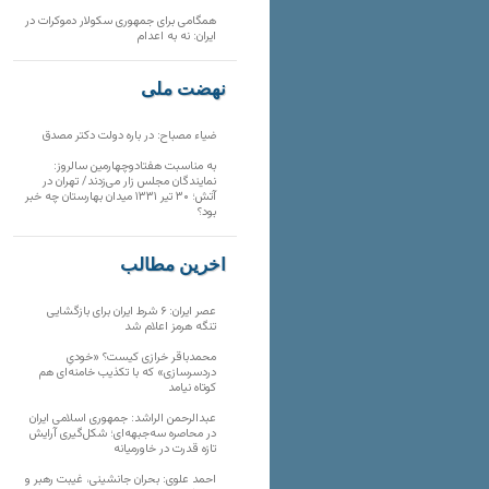
همگامی برای جمهوری سکولار دموکرات در
ایران: نه به اعدام
نهضت ملی
ضیاء مصباح: در باره دولت دکتر مصدق
به مناسبت هفتادوچهارمین سالروز:
نمایندگان مجلس زار می‌زدند/ تهران در
آتش؛ ۳۰ تیر ۱۳۳۱ میدان بهارستان چه خبر
بود؟
آخرین مطالب
عصر ایران: ۶ شرط ایران برای بازگشایی
تنگه هرمز اعلام شد
محمدباقر خرازی کیست؟ «خودیِ
دردسرسازی» که با تکذیب خامنه‌ای هم
کوتاه نیامد
عبدالرحمن الراشد: جمهوری اسلامی ایران
در محاصره سه‌جبهه‌ای؛ شکل‌گیری آرایش
تازه قدرت در خاورمیانه
احمد علوی: بحران جانشینی، غیبت رهبر و