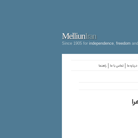
Melliun
Iran
Since 1905 for
independence
,
freedom
an
درباره ما
تماس با ما
راهنما
را