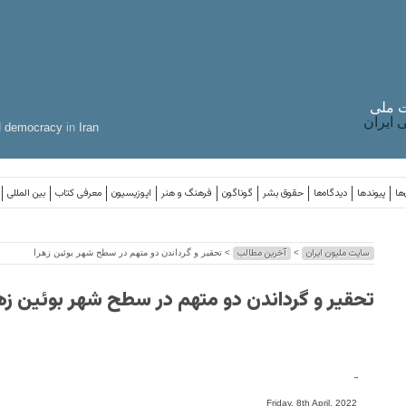
 ملی
ایران
d
democracy
in
Iran
ها
پیوندها
دیدگاه‌ها
حقوق بشر
گوناگون
فرهنگ و هنر
اپوزیسیون
معرفی کتاب
بین المللی
سایت ملیون ایران
آخرین مطالب
>
> تحقیر و گرداندن دو متهم در سطح شهر بوئین زهرا
تحقیر و گرداندن دو متهم در سطح شهر بوئین زه
-
Friday, 8th April, 2022