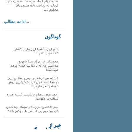
متا به اتهام ایجاد «مزاحمت عمومی» برای
کودکان به پرداخت ۵۶۷ میلیون دلار
محکوم شد
ادامه مطالب...
گوناگون
عصر ایران: ۶ شرط ایران برای بازگشایی
تنگه هرمز اعلام شد
محمدباقر خرازی کیست؟ «خودیِ
دردسرسازی» که با تکذیب خامنه‌ای هم
کوتاه نیامد
عبدالرحمن الراشد: جمهوری اسلامی ایران
در محاصره سه‌جبهه‌ای؛ شکل‌گیری آرایش
تازه قدرت در خاورمیانه
احمد علوی: بحران جانشینی، غیبت رهبر و
شکاف در حکومت
ناصر اعتمادی: طرح ناکام موساد: چه کسی
قرار بود جمهوری اسلامی را سرنگون کند؟
خبر از
تارنماهای دیگر