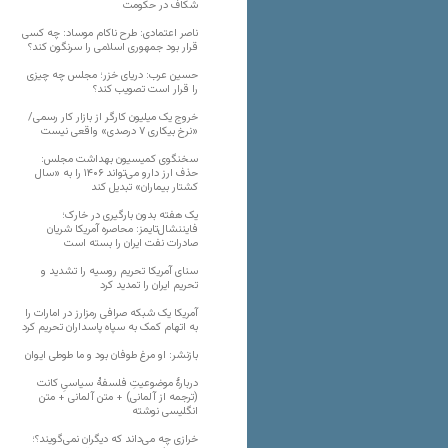
شکاف در حکومت
ناصر اعتمادی: طرح ناکام موساد: چه کسی
قرار بود جمهوری اسلامی را سرنگون کند؟
حسین عرب: دریای خزر؛ مجلس چه چیزی
را قرار است تصویب کند؟
خروج یک میلیون کارگر از بازار کار رسمی/
«نرخ بیکاری ۷ درصدی» واقعی نیست
سخنگوی کمیسیون بهداشت مجلس:
حذف ارز دارو می‌تواند ۱۴۰۶ را به «سال
کشتار بیماران» تبدیل کند
یک هفته بدون بارگیری در خارک؛
فایننشال‌تایمز: محاصره آمریکا شریان
صادرات نفت ایران را بسته است
سنای آمریکا تحریم روسیه را تشدید و
تحریم ایران را تمدید کرد
آمریکا یک شبکه صرافی رمزارز در امارات را
به اتهام کمک به سپاه پاسداران تحریم کرد
بازنشر: او مرغ طوفان بود و ما طوطی ایوان
دربارهٔ موضوعیتِ فلسفهٔ سیاسیِ کانت
(ترجمه از آلمانی) + متن آلمانی + متن
انگلیسی نوشته
خرازی چه می‌داند که دیگران نمی‌گویند؟؛