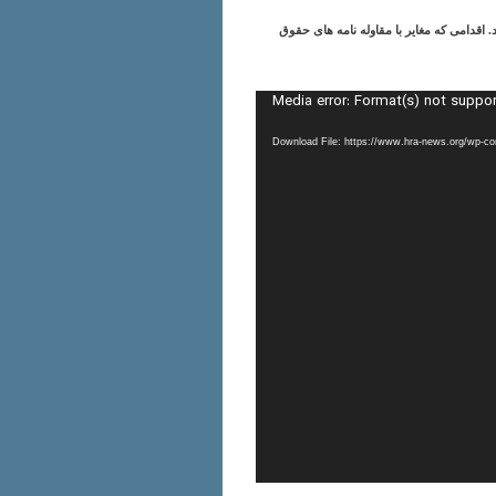
 اقدامی که مغایر با مقاوله نامه های حقوق
Media error: Format(s) not suppo
Download File: https://www.hra-news.org/wp-c