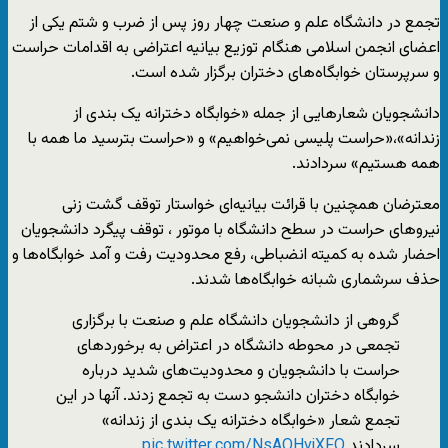
تجمع در دانشگاه علم و صنعت چهار روز پس از ضرب و شتم یکی از
اعضای انجمن اسلامی هنگام توزیع بیانیه اعتراضی به اقدامات حراست
و سرپرستان خوابگاه‌های دختران برگزار شده است.
دانشجویان شعارهایی از جمله «خوابگاه دخترانه یک بندی از
زندانه»،«‌حراست پلیسی نمی‌خواهیم» و «حراست بترسید ما همه با
همه هستیم» سردادند.
معترضان همچنین با قرائت بیانیه‌ای خواستار توقف گشت زنی
نیروهای حراست در سطح دانشگاه با موتور ، توقف پیگرد دانشجویان
احضار شده به کمیته انضباطی، رفع محدودیت رفت و آمد خوابگاه‌ها و
حذف سرشماری شبانه خوابگاه‌ها شدند.
گروهی از دانشجویان دانشگاه علم و صنعت با برگزاری
تجمعی در محوطه دانشگاه در اعتراض به برخوردهای
حراست با دانشجویان و محدودیت‌های شدید درباره
خوابگاه دختران دانشجو دست به تجمع زدند. آنها در این
تجمع شعار «‌خوابگاه دخترانه یک بندی از زندانه»
سردادند
pic.twitter.com/NsAOHvjXFO