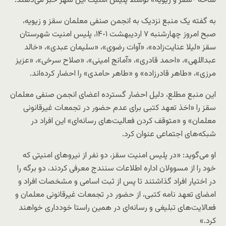
شاخه -سقز و زیویه» توسط پلیس امنیت این شهر خبر می‌دهند.
به گفته یک منبع نزدیک به انجمن صنفی معلمان سقز و زیویه،
صبح امروز چهارشنبه ٧ اردیبهشت ١۴٠١، پلیس امنیت شهرستان
سقز «لیلا عنایت‌زاده»، «آوات رضوی»، «سلیمان عبدی»، «خالد
عبداللهی»، «احمد قادری»، «آمانج امینی»، «صلاح سرخی»، «عزیز
مرزی»، «طاهر قادرزاده» و «طاهر حامدی» را احضار کرده‌اند.
این منبع مطلع، دلیل احضار گسترده اعضای انجمن صنفی معلمان
سقز را «اخذ تعهد کتبی برای عدم حضور در تجمعات غیرقانونی
معلمان» و «متوقف کردن فعالیت‌های رسانه‌ای» این افراد در
شبکه‌های اجتماعی عنوان کرد.
او می‌گوید: «در پلیس امنیت سقز، دو نفر از نیروهای امنیتی که
خود را از مسوولان اداره اطلاعات سنندج معرفی کردند، دو برگه را
در اختیار افراد گذاشتند تا پس از ثبت اسامی و مشخصات افراد و
امضای تعهد نامه کتبی، از حضور در تجمعات غیرقانونی معلمان و
فعالایت‌های تبلیغی و رسانه‌ای در همین راستا خودداری خواهند
کرد.»