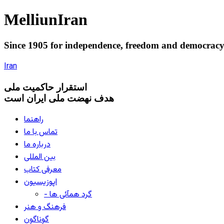
Melliun
Iran
Since 1905 for
independence
,
freedom
and
democrac
Iran
استقرار
حاکميت ملی
هدف نهضت ملی ایران است
راهنما
تماس با ما
درباره ما
بین المللی
معرفی کتاب
اپوزیسیون
- گرد همآئی ها
فرهنگ و هنر
گوناگون