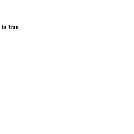
y
in
Iran