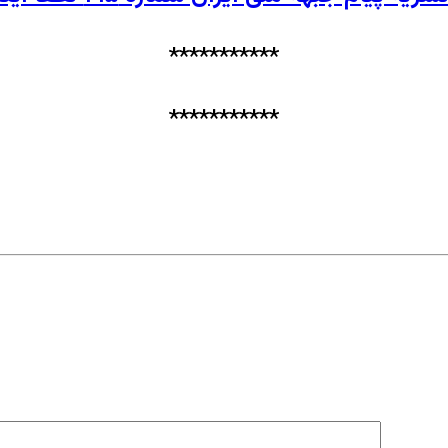
***********
***********