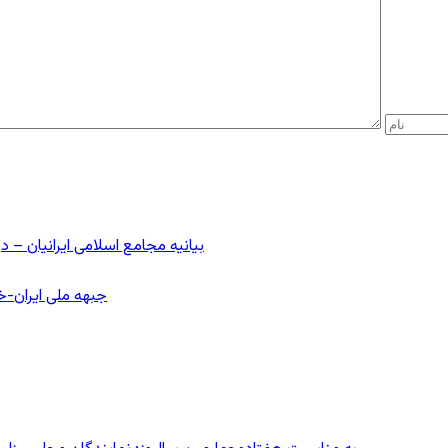
بیانیه مجامع اسلامی ایرانیان 
جبهه ملی ایران-خا