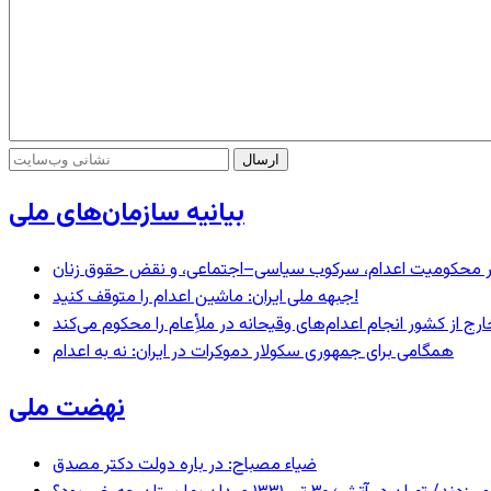
بیانیه سازمان‌های ملی
– در محکومیت اعدام، سرکوب سیاسی–اجتماعی، و نقض حقوق زنان
جبهه ملی ایران: ماشین اعدام را متوقف کنید!
رج از کشور انجام اعدام‌های وقیحانه در ملأِعام را محکوم می‌کند
همگامی برای جمهوری سکولار دموکرات در ایران: نه به اعدام
نهضت ملی
ضیاء مصباح: در باره دولت دکتر مصدق