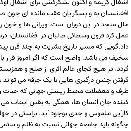
اشغال کریمه و اکنون لشگرکشی برای اشغال او
افغانستان به واپسگرایان عقب مانده ای چون طالبا
ملل متحد در این دوران است. ویرانی ها و خون ری
عمل کرد قرون وسطائی طالبان در افغانستان، در
داد.گویی که مسیر تاریخ بشریت به چند قرن پ
سخیف می باشد. واضح است که اگر امروز قرار ب
گردد، در هیچ کجای عالم اثری از صلح و همزیستی 
گرفتن چنین درگیری هایی با یک جرقه می تواند ب
طرف و معضلات محیط زیستی جهانی که حیات روی ک
کننده جان انسان ها، همگی به یقین ایجاب می ک
کارآیی ملموس و جدی بوجود آید. براستی در جه
چگونه باید جامعه جهانی نسبت به ظلم و ستمی ک