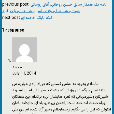
previous post
نامه یک همکار سابق حسن روحانی: آقای روحانی،
شهدای هسته ای رفتند، اسرای هسته ای را دریابید
next post
کلام ناپاک خامنه ای
1 response
محمد
July 11, 2014
باسلام ودرود به تمامی کسانی که درراه آزادی مبارزه می
کنندتمام بزرگمردان وزنانی که پشت حصارهای قفس اسیرند
شیرزنان وشیرمردانی که نعره هایشان لرزه براندام این سفاکان
روباه صفت انداخته است راهتان پررهرو باد ای جاودانه نامان
اکنونن که این را می نگارم ازحصارظلم وجور آزاد شده ام من یکی