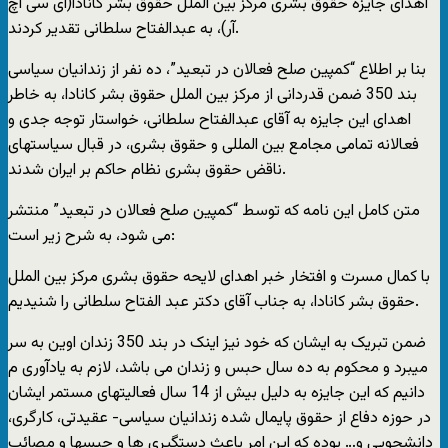
اهدای جایزه حقوق بشری مرکز بین الملل حقوق بشر کانادا(آی سی اچ
آر)، به عبدالفتاح سلطانی تقدیر کردند.
بنا بر اطلاع “کمپین صلح فعالان در تبعید”، ده نفر از زندانیان سیاسی
بند 350 ضمن قدردانی از مرکز بین الملل حقوق بشر کانادا، به خاطر
اهدای این جایزه به آقای عبدالفتاح سلطانی، خواستار توجه جدی و
فعالانه تمامی مجامع بین المللی و حقوق بشری، در قبال سیاستهای
ناقض حقوق بشری نظام حاکم بر ایران شدند.
متن کامل این نامه که توسط “کمپین صلح فعالان در تبعید” منتشر
می شود، به شرح زیر است:
با کمال مسرت و افتخار خبر اهدای لایحه حقوق بشری مرکز بین الملل
حقوق بشر کانادا، به جناب آقای دکتر عبد الفتاح سلطانی را شنیدیم.
ضمن تبریک به ایشان که خود نیز اینک در بند 350 زندان اوین به سر
میبرد و محکوم به ده سال حبس و زندان می باشد، لازم به یادآوری م
دانیم که این جایزه به دلیل بیش از 14 سال فعالیتهای مستمر ایشان
در حوزه دفاع از حقوق پایمال شده زندانیان سیاسی- عقیدتی، کارگری،
دانشجویی و… بوده که این امر باعث دستگیری ها و حبسها و مصائب