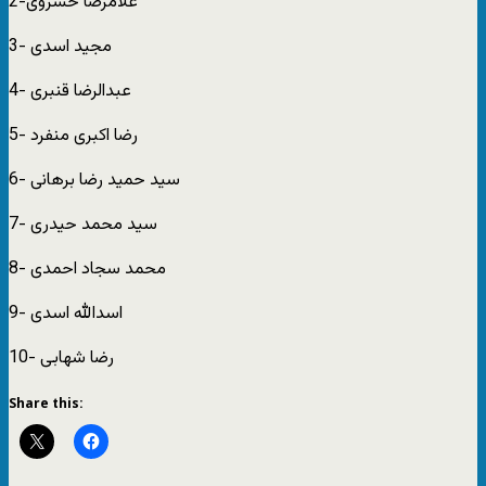
2-غلامرضا خسروی
3- مجید اسدی
4- عبدالرضا قنبری
5- رضا اکبری منفرد
6- سید حمید رضا برهانی
7- سید محمد حیدری
8- محمد سجاد احمدی
9- اسدالله اسدی
10- رضا شهابی
Share this: