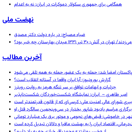
همگامی برای جمهوری سکولار دموکرات در ایران: نه به اعدام
نهضت ملی
ضیاء مصباح: در باره دولت دکتر مصدق
 ۱۳۳۱ میدان بهارستان چه خبر بود؟
آخرین مطالب
و پاکستان امضا شد؛ حمله به یک عضو، حمله به همه تلقی می‌شود
گزارش یورونیوز؛ آیا ایران واقعا در آستانه انقلاب است؟
جزئیات و ابهامات توافق بر سر تنگه هرمز به روایت رویترز
امیر طاهری – ایران: نمایشگاه شکست‌خوردگان شکست‌ناپذیر
بیری شورای عالی امنیت ملی؛ کرسی‌ای که از قانون قدرتمندتر است
برگزاری مراسم یادبود شاپور بختیار در سی‌وپنجمین سالگرد قتل او
هر در خاموشی؛ قبض‌های نجومی و موتور برق یک میلیارد تومانی
رمانی، اقتصاد ایران را به بهشت مافیا و دلالان تبدیل کرده است
از «خیبر یونایتد» محمدباقر خرازی چه به یاد داریم؟