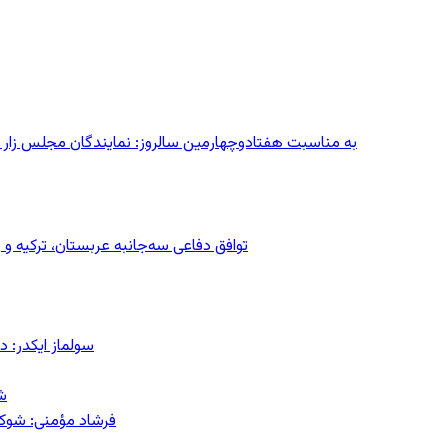
به مناسبت هفتادوچهارمین سالروز: نمایندگان مجلس زار می‌زدند/ تهران در آتش؛ ۳۰ تیر
توافق دفاعی سه‌جانبه عربستان، ترکیه 
سولماز ایکدر: د
ش
فرشاد مؤمنی: شوک‌د