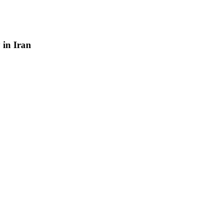
y
in
Iran