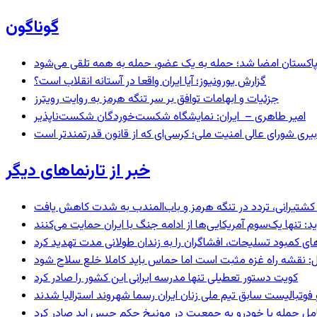
گوناگون
و پاکستان امضا شد؛ حمله به یک عضو، حمله به همه تلقی می‌شود
گزارش یورونیوز؛ آیا ایران واقعا در آستانه انقلاب است؟
جزئیات و ابهامات توافق بر سر تنگه هرمز به روایت رویترز
امیر طاهری – ایران: نمایشگاه شکست‌خوردگان شکست‌ناپذیر
بیری شورای عالی امنیت ملی؛ کرسی‌ای که از قانون قدرتمندتر است
خبر از تارنماهای دیگر
ای کشتیرانی، تردد در تنگه هرمز و باب‌المندب به شدت کاهش یافت
 تنها یک‌سوم آمریکایی‌ها از ادامه جنگ با ایران حمایت می‌کنند
های کمبود تسلیحات، افشاگران را به زندان طولانی مدت تهدید کرد
: نقشه راه غزه مثبت است اما حماس باید کاملا خلع سلاح شود
کویت دستور تعطیلی تنها مدرسه ایرانی این کشور را صادر کرد
 فوتبالیست سابق تیم ملی زنان ایران رسما شهروند استرالیا شدند
عامل حمله با خودرو به جمعیت در مونیخ حکم حبس ابد صادر کرد