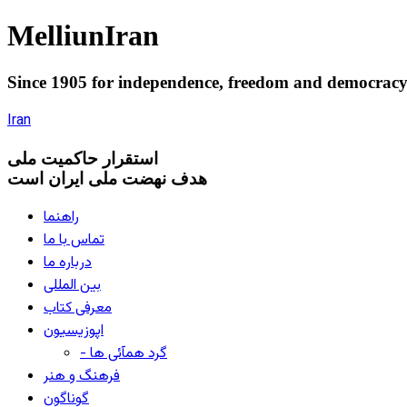
Melliun
Iran
Since 1905 for
independence
,
freedom
and
democrac
Iran
استقرار
حاکميت ملی
هدف نهضت ملی ایران است
راهنما
تماس با ما
درباره ما
بین المللی
معرفی کتاب
اپوزیسیون
- گرد همآئی ها
فرهنگ و هنر
گوناگون