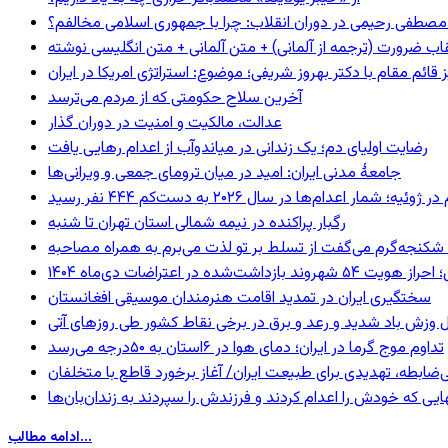
صطفی رحیمی در دوران انقلاب: چرا با جمهوری اسلامی مخالفم؟
اب ضرورت (ترجمه از آلمانی) + متن آلمانی + متن انگلیسی نوشته
ائم مقام با دکتر بهروز شریفی؛ موضوع: استراتژی امریکا در ایران
آخرین سلاح حکومتی که از مردم می‌ترسد
عدالت، مالکیت و امنیت در دوران گذار
رضایت اولیای دم؛ یک زندانی در میاندوآب از اعدام رهایی یافت
جامعهٔ مدنی ایران: امید در میان ترومای جمعی و ویرانی‌ها
رگبار پراکنده در نیمه شمالی استان تهران تا شنبه
کنجه‌گرم می‌گفت از تسلط بر تو لذت می‌برم به همراه مصاحبه
ند بازداشت‌شده در اعتراضات دی‌ماه ۱۴۰۴
سختگیری ایران در تمدید اقامت هنرمندان موسیقی افغانستان
 وزش باد شدید و رعد و برق در برخی نقاط کشور طی روزهای آتی
تداوم موج گرما در ایران؛ دمای هوا در ۶استان به ۵۰درجه می‌رسد
ی‌ضابطه، تهدیدی برای طبیعت ایران/ آغاز برخورد قاطع با متخلفان
بهایی که خودش را اعدام کردند و فرزندش را سپردند به زندان‌بان‌ها
ادامه مطالب...