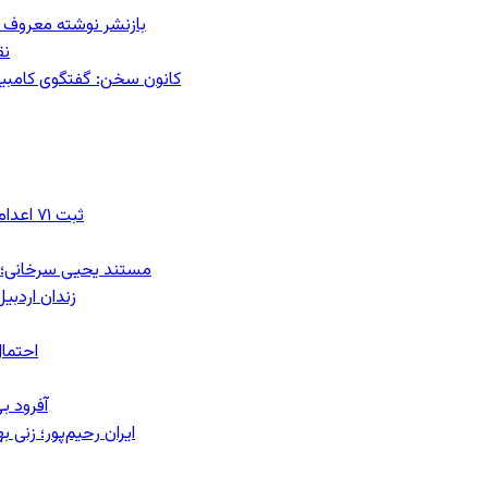
بازنشر نوشته معروف م
نق
کانون سخن: گفتگوی کامبیز ق
ثبت ۷۱ اعدام در ژوئیه؛ شمار اعدام‌ها در سال ۲۰۲۶ به دست‌کم ۴۴۴ نفر رسید
مستند یحیی سرخانی؛ ش
زندان اردبیل؛ احراز هویت ۵۴ شهرو
احتمال
آفرود ب
ایران رحیم‌پور؛ زنی 