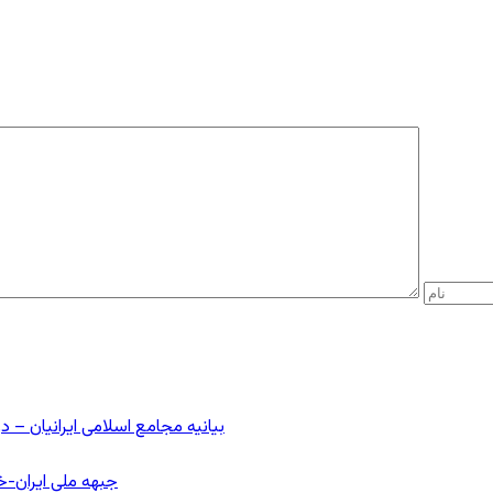
بیانیه مجامع اسلامی ایرانیان 
جبهه ملی ایران-خا