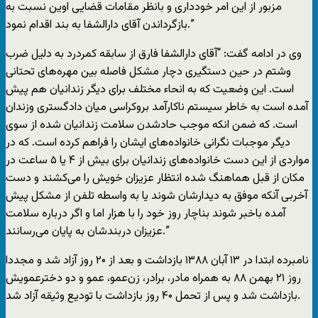
مزبور از این امر خودداری و بانظر مقامات قضایی اوین نسبت به
بازگرداندن آقای دارالشفا به بند اقدام نمود.”
وی در ادامه گفت: “آقای دارالشفا فارق از سابقه کمردرد به دلیل ضرب
وشتم در حین دستگیری دچار مشکل فاصله بین مهره‌های تحتانی
است. این وضعیت که به انحاء مختلف برای دیگر زندانیان هم پیش
آمده است به خاطر سیستم ناکارآمد بروکراسی میان دادگستری وزندان
است. که ضمن انکه موجب حادشدن سلامت زندانیان شده از سوی
دیگر موجبات نگرانی خانواده‌های ایشان را فراهم کرده است. که در
مواردی از این دست خانواده‌های زندانیان برای بیش از ۴ یا ۵ ساعت در
مکان از قبل هماهنگ شده انتظار عزیزان خویش را می‌کشند و دست
آخربی آنکه موفق به دیدارشان شوند یا به واسطه تلفن از مشکل پیش
آمده باخبر شوند بناچار روز خود را با هزار اما و اگر درباره سلامت
عزیزان دربندشان به پایان می‌رسانند.”
نامبرده ابتدا در ۱۳ آبان ۱۳۸۸ بازداشت و بعد از ۲۰ روز آزاد شد و مجددا
روز ۲۱ بهمن ۸۸ به همراه مادر، برادر، زن‌عمو، عمو و دو دخترعمویش
بازداشت شد و پس از تحمل ۴۰ روز بازداشت با تودیع وثیقه آزاد شد.