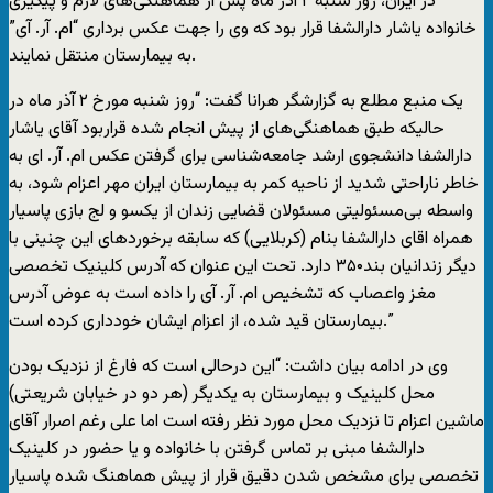
در ایران، روز شنبه ۲ آذر ماه پس از هماهنگی‌های لازم و پیگیری
خانواده یاشار دارالشفا قرار بود که وی را جهت عکس برداری “ام. آر. آی”
به بیمارستان منتقل نمایند.
یک منبع مطلع به گزارشگر هرانا گفت: “روز شنبه مورخ ۲ آذر ماه در
حالیکه طبق هماهنگی‌های از پیش انجام شده قراربود آقای یاشار
دارالشفا دانشجوی ارشد جامعه‌شناسی برای گرفتن عکس ام. آر. ‌ای به
خاطر ناراحتی شدید از ناحیه کمر به بیمارستان ایران مهر اعزام شود، به
واسطه بی‌مسئولیتی مسئولان قضایی زندان از یکسو و لج بازی پاسیار
همراه اقای دارالشفا بنام (کربلایی) که سابقه برخوردهای این چنینی با
دیگر زندانیان بند۳۵۰ دارد. تحت این عنوان که آدرس کلینیک تخصصی
مغز واعصاب که تشخیص‌ ام. آر. آی را داده است به عوض آدرس
بیمارستان قید شده، از اعزام ایشان خودداری کرده است.”
وی در ادامه بیان داشت: “این درحالی است که فارغ از نزدیک بودن
محل کلینیک و بیمارستان به یکدیگر (هر دو در خیابان شریعتی)
ماشین اعزام تا نزدیک محل مورد نظر رفته است اما علی رغم اصرار آقای
دارالشفا مبنی بر تماس گرفتن با خانواده و یا حضور در کلینیک
تخصصی برای مشخص شدن دقیق قرار از پیش هماهنگ شده پاسیار