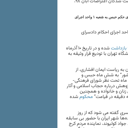
خردادماه ۱۴۰۱، ملیحه جعفری دانشجوی دانشگاه تهران و از بازداشت شدگان اعتراضات آبان ۹۸،
خانم جعفری پیشتر در تاریخ ۱ خردادماه امسال با دریافت ابلاغیه ای، جهت اجرای حکم حبس به شعبه ۱ واحد اجرای
حکم صادره، به واحد اجرای احکام دادسرای
بازداشت
شده و در تاریخ ۱۰ آذرماه
ه تهران با تودیع قرار وثیقه به
عبه ۲۶ دادگاه انقلاب تهران به ریاست ایمان افشاری، از
 کشور” به شش ماه حبس و
و ماه تحت نظر شورای فرهنگی-
ژوهش درباره حجاب اسلامی و آثار
 زنان و خانواده و همچنین
 دقیقه در قیامت”
محکوم
شده
سری گفته می شود که از روز
نزین در ده‌ها شهر ایران با حضور بی سابقه
جواد کولیوند، نماینده مردم کرج