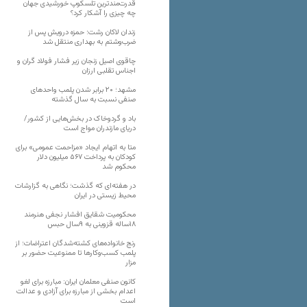
قدرت‌مندترین تلسکوپ خورشیدی جهان
چه چیزی را آشکار کرد؟
زندان لاکان رشت؛ حمزه درویش پس از
ضرب‌وشتم به بهداری منتقل شد
چاقوی اصیل زنجان زیر فشار فولاد گران و
اجناس تقلبی ارزان
مشهد؛ ۲۰ برابر شدن پلمب واحدهای
صنفی نسبت به سال گذشته
باد و گردوخاک در بخش‌هایی از کشور/
دریای مازندران مواج است
متا به اتهام ایجاد «مزاحمت عمومی» برای
کودکان به پرداخت ۵۶۷ میلیون دلار
محکوم شد
در هفته‌ای که گذشت؛ نگاهی به گزارشات
محیط زیستی در ایران
محکومیت شقایق افشار نجفی هنرمند
۱۸ساله قزوینی به ۹سال حبس
رنج خانواده‌های کشته‌شدگان اعتراضات؛ از
پلمب کسب‌وکارها تا ممنوعیت حضور بر
مزار
کانون صنفی معلمان ایران: مبارزه برای لغو
اعدام بخشی از مبارزه برای آزادی و عدالت
است