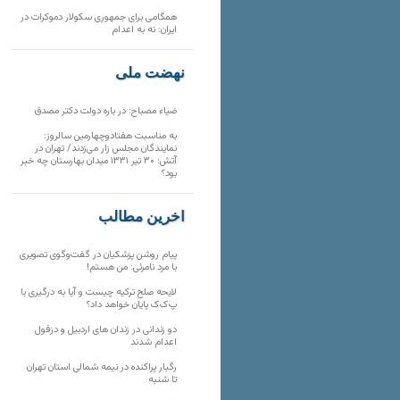
همگامی برای جمهوری سکولار دموکرات در
ایران: نه به اعدام
نهضت ملی
ضیاء مصباح: در باره دولت دکتر مصدق
به مناسبت هفتادوچهارمین سالروز:
نمایندگان مجلس زار می‌زدند/ تهران در
آتش؛ ۳۰ تیر ۱۳۳۱ میدان بهارستان چه خبر
بود؟
آخرین مطالب
پیام روشن پزشکیان در گفت‌و‌گوی تصویری
با مرد نامرئی: من هستم!
لایحه صلح ترکیه چیست و آیا به درگیری با
پ‌ک‌ک پایان خواهد داد؟
دو زندانی در زندان های اردبیل و دزفول
اعدام شدند
رگبار پراکنده در نیمه شمالی استان تهران
تا شنبه