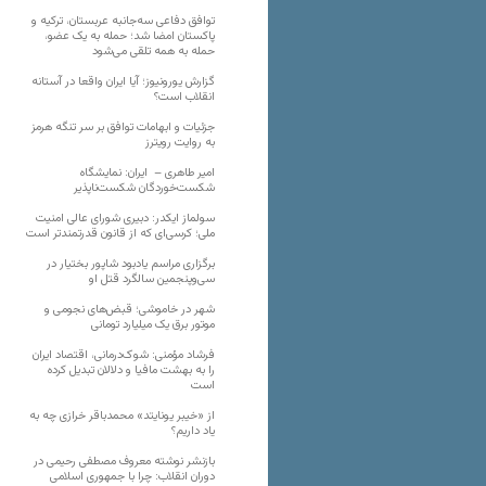
توافق دفاعی سه‌جانبه عربستان، ترکیه و
پاکستان امضا شد؛ حمله به یک عضو،
حمله به همه تلقی می‌شود
گزارش یورونیوز؛ آیا ایران واقعا در آستانه
انقلاب است؟
جزئیات و ابهامات توافق بر سر تنگه هرمز
به روایت رویترز
امیر طاهری – ایران: نمایشگاه
شکست‌خوردگان شکست‌ناپذیر
سولماز ایکدر: دبیری شورای عالی امنیت
ملی؛ کرسی‌ای که از قانون قدرتمندتر است
برگزاری مراسم یادبود شاپور بختیار در
سی‌وپنجمین سالگرد قتل او
شهر در خاموشی؛ قبض‌های نجومی و
موتور برق یک میلیارد تومانی
فرشاد مؤمنی: شوک‌درمانی، اقتصاد ایران
را به بهشت مافیا و دلالان تبدیل کرده
است
از «خیبر یونایتد» محمدباقر خرازی چه به
یاد داریم؟
بازنشر نوشته معروف مصطفی رحیمی در
دوران انقلاب: چرا با جمهوری اسلامی