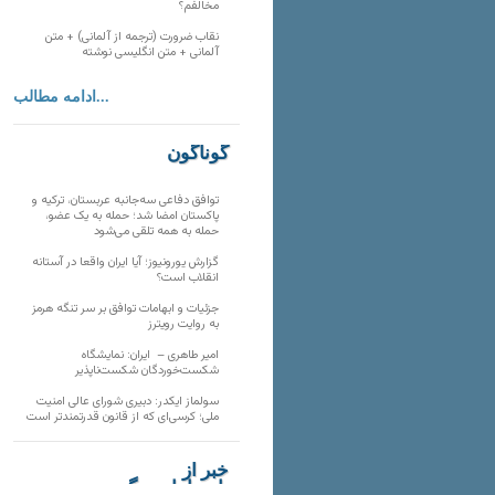
مخالفم؟
نقاب ضرورت (ترجمه از آلمانی) + متن
آلمانی + متن انگلیسی نوشته
ادامه مطالب...
گوناگون
توافق دفاعی سه‌جانبه عربستان، ترکیه و
پاکستان امضا شد؛ حمله به یک عضو،
حمله به همه تلقی می‌شود
گزارش یورونیوز؛ آیا ایران واقعا در آستانه
انقلاب است؟
جزئیات و ابهامات توافق بر سر تنگه هرمز
به روایت رویترز
امیر طاهری – ایران: نمایشگاه
شکست‌خوردگان شکست‌ناپذیر
سولماز ایکدر: دبیری شورای عالی امنیت
ملی؛ کرسی‌ای که از قانون قدرتمندتر است
خبر از
تارنماهای دیگر