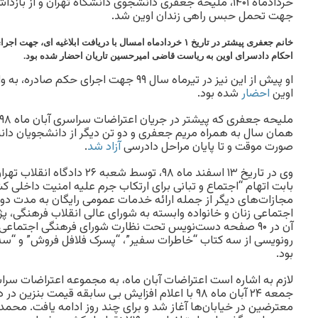
جهت تحمل حبس راهی زندان اوین شد.
احکام دادسرای اوین به ریاست قاضی امیرحسین تاریان احضار شده بود.
او پیش از این نیز در تیرماه سال ۹۹ جهت اجرای 
اوین
احضار
شده بود.
ملیحه جعفری که پیشتر در جریان اعتراضات سراسری آبان ماه ۹۸
همان سال به همراه مریم جعفری و دو تن دیگر از دانشجویان دانشگا
صورت موقت و تا پایان مراحل دادرسی
آزاد شد
.
وی در تاریخ ۱۳ اسفند ماه ۹۸، توسط ش
بابت اتهام “اجتماع و تبانی برای ارتکاب جرم علیه امنیت داخلی
مجازات‌های دیگر از جمله ارائه‌ خدمات عمومی رایگان به مدت د
اجتماعی زنان و خانواده وابسته به شورای عالی انقلاب فرهنگی، پ
آن در ۹۰ صفحه‌ دست‌نویس تحت نظارت شورای فرهنگی اجتماعی
رونویسی از سه کتاب “خاطرات سفیر”، “پسرک فلافل فروش” و “سه
بود.
لازم به اشاره است اعتراضات آبان ماه، به مجموعه اعتراضات سرا
جمعه ۲۴ آبان ماه ۹۸ با اعلام افزایش بی سابقه قیمت ب
معترضین در خیابان‌ها آغاز شد و برای چند روز ادامه یافت. محمد 