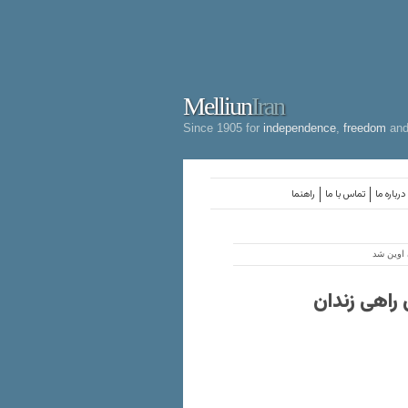
Melliun
Iran
Since 1905 for
independence
,
freedom
an
درباره ما
تماس با ما
راهنما
اوین شد
راهی زندان