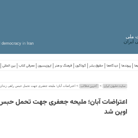
 ملی
ایران
d
democracy
in
Iran
ها
پیوندها
دیدگاه‌ها
حقوق بشر
گوناگون
فرهنگ و هنر
اپوزیسیون
معرفی کتاب
بین المللی
سایت ملیون ایران
آخرین مطالب
>
> اعتراضات آبان؛ ملیحه جعفری جهت تحمل حبس راهی زندان 
اعتراضات آبان؛ ملیحه جعفری جهت تحمل حبس 
اوین شد