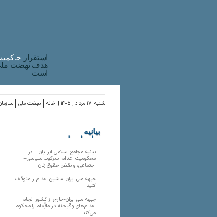
استقرار
حاکميت
هدف نهضت ملی 
است
شنبه, ۱۷ مرداد , ۱۴۰۵ |
خانه
نهضت ملی
سازمان‌
بیانیه
سازمان‌های
ملی
بیانیه مجامع اسلامی ایرانیان – در
محکومیت اعدام، سرکوب سیاسی–
اجتماعی، و نقض حقوق زنان
جبهه ملی ایران: ماشین اعدام را متوقف
کنید!
جبهه ملی ایران-خارج از کشور انجام
اعدام‌های وقیحانه در ملأِعام را محکوم
می‌کند