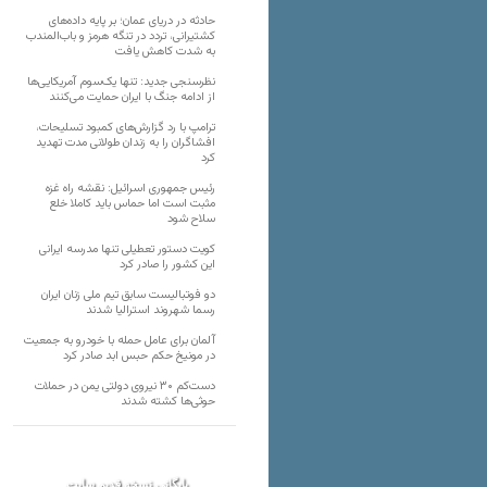
حادثه در دریای عمان؛ بر پایه داده‌های
کشتیرانی، تردد در تنگه هرمز و باب‌المندب
به شدت کاهش یافت
نظرسنجی جدید: تنها یک‌سوم آمریکایی‌ها
از ادامه جنگ با ایران حمایت می‌کنند
ترامپ با رد گزارش‌های کمبود تسلیحات،
افشاگران را به زندان طولانی مدت تهدید
کرد
رئیس‌ جمهوری اسرائیل: نقشه راه غزه
مثبت است اما حماس باید کاملا خلع
سلاح شود
کویت دستور تعطیلی تنها مدرسه ایرانی
این کشور را صادر کرد
دو فوتبالیست سابق تیم ملی زنان ایران
رسما شهروند استرالیا شدند
آلمان برای عامل حمله با خودرو به جمعیت
در مونیخ حکم حبس ابد صادر کرد
دست‌کم ۳۰ نیروی دولتی یمن در حملات
حوثی‌ها کشته شدند
بایگانی نسخه قدیم سایت