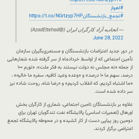
https://t.co/NGrtzyp7HP
#اهواز
#تجمع_بازنشستگان
https://t.co/NGrtzyp7HP
— اتحادیه آزاد کارگران ایران (@AzadEttehad)
June 28, 2022
در دور جدید اعتراضات بازنشستگان و مستمری‌بگیران سازمان
تأمین اجتماعی که از اواسط خردادماه از سر گرفته شده شعارهایی
از جمله «نه مجلس نه دولت نیستند به فکر ملت»، «تورم ۱۰۰
درصد، سهم ما ۱۰ درصد» و «وعده وعید کافیه، سفره ما خالیه» ،
«ما اشتباه کردیم، که انقلاب کردیم» و «رضا شاه، روحت شاد» نیز
سر داده شده است.
علاوه بر بازنشستگان تامین اجتماعی، شماری از کارگران بخش
اورهال (تعمیرات اساسی) پالایشگاه نفت تندگویان تهران برای
دومین روز پیاپی دست از کار کشیده و در محوطه پالایشگاه تجمع
اعتراضی برگزار کردند.