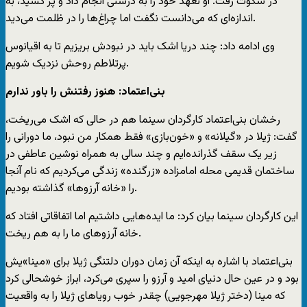
در سکوت رفت. او تعهد خود را به درستی انجام داد و پر کشید، به
اندازه‌ای که می‌دانست نگفت اما چراغ‌ها را در ظلمت می‌دید.
وی ادامه داد: چند دریا اشک باید در نبودش بریزیم تا به اقیانوس
پرتلاطم روحش نزدیک شویم.
بنی‌اعتماد: هنوز رفتنش را باور ندارم
رخشان بنی‌اعتماد کارگردان سینما هم در حالی که اشک می‌ریخت،
گفت: ژیلا در «گیلانه» و «خون‌بازی» فقط همکار من نبود، ما دورانی را
زیر یک سقف گذرانده‌ایم و چند سالی به همراه نوشین عاطفی در
ساختمان قدیمی محله امامزاده «زرگنده» زندگی می‌کردیم که نام آنجا
را «خانه آرزوها» گذاشته بودیم.
این کارگردان سینما بیان کرد: ما ایده‌هایی داشتیم اما اتفاقاتی افتاد که
خانه آرزوهای ما را به هم ریخت.
بنی‌اعتماد با اشاره به اینکه آن زمان دوران دلتنگی ژیلا برای «مینا»یش
بود و در عین حال دنیای امید و آرزو را سپری می‌کرد، ابراز خوشحالی کرد
که مینا (دختر ژیلا مهرجویی) چقدر خوب رویاهای ژیلا را به واقعیت