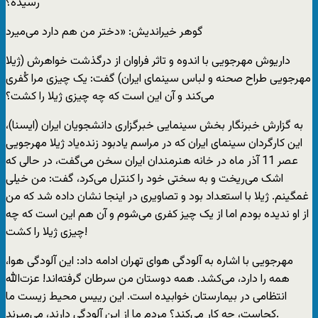
رسیده؟
گوهر خیراندیش: «دختر من هم دارد می‌میرد
داریوش مهرجویی با اندوه و تاثر فراوان از درگذشت خواهرش (ژیلا
مهرجویی طراح صحنه و لباس سینمای ایران) گفت: یک چیزی مرا کُفری
می‌کند و آن این است که چه چیزی ژیلا را کشت؟
به گزارش خبرنگار بخش سینمایی خبرگزاری دانشجویان ایران (ایسنا)،
این کارگردان سینمای ایران که در مراسم یادبود زنده‌یاد ژیلا مهرجویی
عصر 11 آذر ماه در خانه هنرمندان ایران سخن می‌گفت، در حالی که
اشک می‌ریخت و به سختی خود را کنترل می‌کرد، گفت: من خیلی
غمگینم. ژیلا با استعداد بود و تصاویری در اینجا نشان داده شد که من
از او ندیده بودم اما از یک چیز کفری می‌شوم و آن هم این است که چه
چیزی ژیلا را کشت!
مهرجویی با اشاره به آلودگی هوای تهران ادامه داد: این آلودگی هوا،
همه را دارد، می‌کشد. همه دوستان من سرطان گرفته‌اند! عزت‌الله
انتظامی در بیمارستان خوابیده است. این رییس محیط زیست ما
کجاست، چه کار می‌کند؟ مردم ما از این آلودگی دارند، می‌میرند.