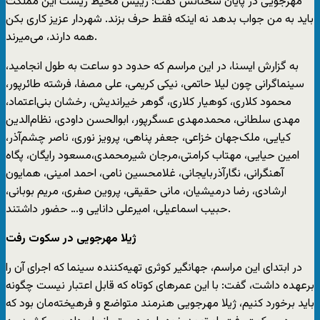
مهرجویی در پایان سخنانش گفت: رییس محیط زیست این مملکت
باید به من جواب بدهد نه اینکه فقط حرف بزند. شهردار عزیز کاری بکن
همه دارند، می‌میرند.
به گزارش ایسنا، در این مراسم که حدود دو ساعت به طول انجامید،
سینماگرانی چون لیلا حاتمی، نیکی کریمی، علی مصفا، فرشته طائرپور،
محمود کلاری، کوهیار کلاری، گوهر خیراندیش، رخشان بنی‌اعتماد،
مهدی سلطانی، محمدمهدی عسگرپور، ابوالحسن داودی، نظام‌الدین
کیایی، ملک‌جهان خزاعی، جعفر پناهی، پرویز نوری، ناصر چشم‌آذر،
امین حیایی، مهتاب کرامتی،مرجان شیرمحمدی،مسعود رایگان، پگاه
آهنگرانی، نگارآذربایجانی، غلامحسین نامی، احمد امینی، همایون
ارشادی، رضا درمیشیان، مانی حقیقی، پروین صفری، مریم بوبانی،
حبیب اسماعیلی، امیرعلی دانایی و… حضور داشتند.
ژیلا مهرجویی در سکوت رفت
در ابتدای این مراسم، جهانگیر کوثری تهیه‌کننده سینما که اجرای آن را
برعهده داشت، گفت: با این عمرهای کوتاه که قابل اعتبار نیست چگونه
باید برخورد کنیم، ژیلا مهرجویی هنرمند متواضع و فرهیخته‌مان بود که