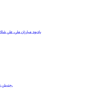
یادبود مبارزان ملی، علی شا
جنبش زنان ایران در دوران محمدرضاشاه، بخش سوم – سازمان زنان در کنترل مردان! پس از کودتای ۱۳۳۲ دولت کنترل سازمان زنان را بدست گرفت.