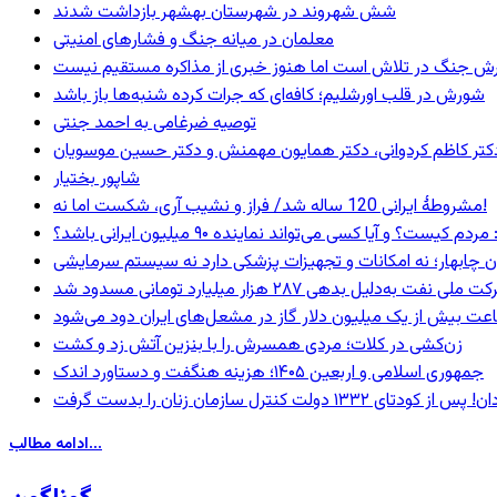
شش شهروند در شهرستان بهشهر بازداشت شدند
معلمان در میانه جنگ و فشارهای امنیتی
ترش جنگ در تلاش است اما هنوز خبری از مذاکره مستقیم نیست
شورش در قلب اورشلیم؛ کافه‌ای که جرات کرده شنبه‌ها باز باشد
توصیه ضرغامی به احمد جنتی
ی، دکتر کاظم کردوانی، دکتر همایون مهمنش و دکتر حسین موسویان
شاپور بختیار
مشروطۀ ایرانی 120 ساله شد/ فراز و نشیب آری، شکست اما نه!
 و آیا کسی می‌تواند نماینده ۹۰ میلیون ایرانی باشد؟
ان چابهار؛ نه امکانات و تجهیزات پزشکی دارد نه سیستم سرمایشی
ه‌دلیل بدهی ۲۸۷ هزار میلیارد تومانی مسدود شد
عت بیش از یک میلیون دلار گاز در مشعل‌های ایران دود می‌شود
زن‌کشی در کلات؛ مردی همسرش را با بنزین آتش زد و کشت
جمهوری اسلامی و اربعین ۱۴۰۵؛ هزینه هنگفت و دستاورد اندک
ادامه مطالب...