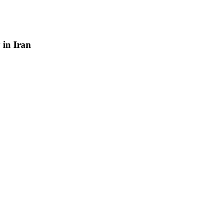
y
in
Iran