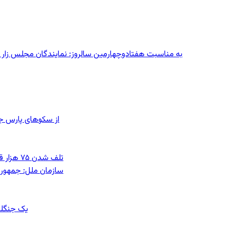
به مناسبت هفتادوچهارمین سالروز: نمایندگان مجلس زار می‌زدند/ تهران در آتش؛ ۳۰ تیر
از سکوهای پارس ج
تلف شدن ۷۵ هزار قطعه ماهی در رودخانه مسقان شیراز بر اثر ورود شورابه فوق‌اشباع
سازمان ملل: جمهوری
یک جنگلب