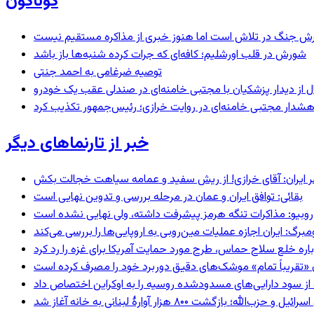
گوناگون
ترش جنگ در تلاش است اما هنوز خبری از مذاکره مستقیم نیست
شورش در قلب اورشلیم؛ کافه‌ای که جرات کرده شنبه‌ها باز باشد
توصیه ضرغامی به احمد جنتی
نال از دیدار پزشکیان با مجتبی خامنه‌ای در صندلی عقب یک خودرو
خبر از تارنماهای دیگر
 ایران: آقای خرازی! از ریش سفید و عمامه سیاهت خجالت بکش
بقائی: توافق ایران و عمان در مرحله بررسی و تدوین نهایی است
روبیو: مذاکرات تنگه هرمز پیشرفت داشته، ولی نهایی نشده است
رگ: ایران اجازه عملیات مین‌روبی به اروپایی‌ها را بررسی می‌کند
اره خلع سلاح حماس، طرح مورد حمایت آمریکا برای غزه را رد کرد
ران «تقریباً تمام» موشک‌های دقیق دوربرد خود را مصرف کرده است
ه؛ بازگشت ۸۰۰ هزار آوارۀ لبنانی به خانه‌ آغاز شد