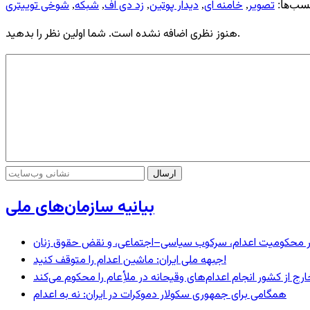
تصویر
خامنه ای
دیدار پوتین
زد دی اف
شبکه
شوخی توییتری
سب‌ها:
,
,
,
,
,
هنوز نظری اضافه نشده است. شما اولین نظر را بدهید.
بیانیه سازمان‌های ملی
– در محکومیت اعدام، سرکوب سیاسی–اجتماعی، و نقض حقوق زنان
جبهه ملی ایران: ماشین اعدام را متوقف کنید!
رج از کشور انجام اعدام‌های وقیحانه در ملأِعام را محکوم می‌کند
همگامی برای جمهوری سکولار دموکرات در ایران: نه به اعدام