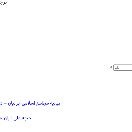
برچ
بیانیه مجامع اسلامی ایرانیان 
جبهه ملی ایران-خا