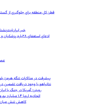
قطر: کل منطقه برای جلوگیری از گس
خبر ایران‌اینترنش
ادعای استعفای ۲۸باره پزشکیان و هشدار مجتبی خامنه‌ای در روایت خرازی؛ رئیس‌جمهور تکذیب کرد
عصر
پیشرفت در مذاکرات تنگه هرمز؛ بلومب
نتانیاهو با وجود دریافت تضمین درب
رویترز: آمریکا در جنگ با ای
اتحادیه اروپا ۱.۴ میلیارد یورو از سود دارایی‌های مسدودشده روسیه را به اوکراین ‏اختصاص داد
کاهش تنش میان اسرائیل و حزب‌الل