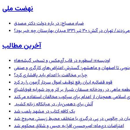
نهضت ملی
ضیاء مصباح: در باره دولت دکتر مصدق
 ۱۳۳۱ میدان بهارستان چه خبر بود؟
آخرین مطالب
«اودیسه»؛ اسطوره در قاب آی‌مکس و تسخیر گیشه‌ها
نوبی تا اصفهان و ماهشهر؛ گسترش اعتراض‌های کارگری و صنفی
چرا بر مخالفت با اعدام باید پافشاری کرد؟
قوه قضائیه ایران رفع توقیف اموال سردار آزمون را رد کرد
 اسلامی همچنان از اعدام برای سرکوب مخالفان استفاده می‌کند
آتش برای دهمین‌بار، در میانکاله زبانه کشید
یک کافه کتاب در مشهد پلمب شد
ان در چالوس در پی درگیری با متخلف محیط زیستی مجروح شد
اعتراضات دی‌ماه؛ امیرحسین افرا به حبس و شلاق محکوم شد