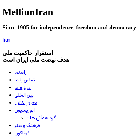
Melliun
Iran
Since 1905 for
independence
,
freedom
and
democrac
Iran
استقرار
حاکميت ملی
هدف نهضت ملی ایران است
راهنما
تماس با ما
درباره ما
بین المللی
معرفی کتاب
اپوزیسیون
- گرد همآئی ها
فرهنگ و هنر
گوناگون