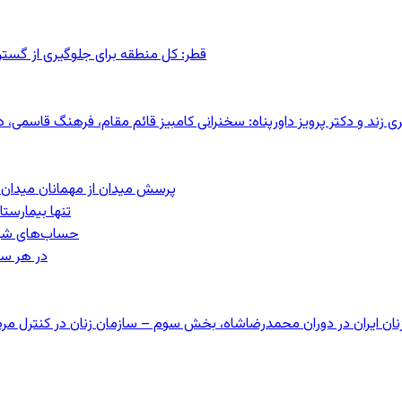
قطر: کل منطقه برای جلوگیری از گس
کری زند و دکتر پرویز داورپناه: سخنرانی کامبیز قائم مقام، فرهنگ قاسم
پرسش میدان از مهمانان میدان: مردم کیست؟
تنها بیمارست
حساب‌های شرکت ملی نفت ب
در هر سا