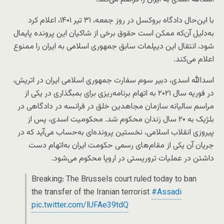
با این‌حال دادگاه بروکسل در روز جمعه، ۳۱ تیر ۱۴۰۱، اعلام کرد
به‌دلیل آن‌که ممکن است حقوق برخی از شاکیان این پرونده پایمال
شود، انتقال این دیپلمات سابق جمهوری اسلامی به ایران را ممنوع
اعلام می‌کند.
اسدالله اسدی، دبیر سوم سفارت جمهوری اسلامی ایران در اتریش،
در فوریه سال ۲۰۲۱ به اتهام برنامه‌ریزی برای بمبگذاری در یکی از
مراسم سالیانه سازمان مجاهدین خلق در فرانسه در دادگاهی در
بلژیک به ۲۰ سال زندان محکوم شد. محکومیت اسدی، پس از
پیروزی انقلاب اسلامی، نخستین پرونده‌ای به‌حساب می‌آید که در
جریان آن یکی از مقام‌های رسمی حکومت ایران به‌اتهام دست
داشتن در عملیات تروریستی در اروپا محکوم می‌شود.
Breaking: The Brussels court ruled today to ban
the transfer of the Iranian terrorist
#Assadi
pic.twitter.com/lUFAe39tdQ