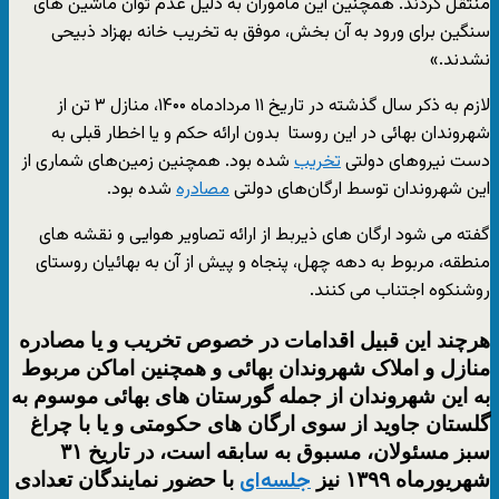
منتقل کردند. همچنین این ماموران به دلیل عدم توان ماشین های
سنگین برای ورود به آن بخش، موفق به تخریب خانه بهزاد ذبیحی
نشدند.»
لازم به ذکر سال گذشته در تاریخ ۱۱ مردادماه ۱۴۰۰، منازل ۳ تن از
شهروندان بهائی در این روستا بدون ارائه حکم و یا اخطار قبلی به
دست نیروهای دولتی
تخریب
شده بود. همچنین زمین‌های شماری از
این شهروندان توسط ارگان‌های دولتی
مصادره
شده بود.
گفته می شود ارگان های ذیربط از ارائه تصاویر هوایی و نقشه های
منطقه، مربوط به دهه چهل، پنجاه و پیش از آن به بهائیان روستای
روشنکوه اجتناب می کنند.
هرچند این قبیل اقدامات در خصوص تخریب و یا مصادره
منازل و املاک شهروندان بهائی و همچنین اماکن مربوط
به این شهروندان از جمله گورستان های بهائی موسوم به
گلستان جاوید از سوی ارگان های حکومتی و یا با چراغ
سبز مسئولان، مسبوق به سابقه است، در تاریخ ۳۱
شهریورماه ۱۳۹۹ نیز
با حضور نمایندگان تعدادی
جلسه‌ای