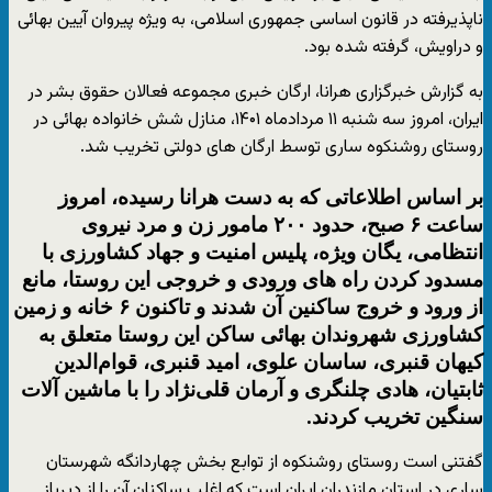
ناپذیرفته در قانون اساسی جمهوری اسلامی، به ویژه پیروان آیین بهائی
و دراویش، گرفته شده بود.
به گزارش خبرگزاری هرانا، ارگان خبری مجموعه فعالان حقوق بشر در
ایران، امروز سه شنبه ۱۱ مردادماه ۱۴۰۱، منازل شش خانواده بهائی در
روستای روشنکوه ساری توسط ارگان های دولتی تخریب شد.
بر اساس اطلاعاتی که به دست هرانا رسیده، امروز
ساعت ۶ صبح، حدود ۲۰۰ مامور زن و مرد نیروی
انتظامی، یگان ویژه، پلیس امنیت و جهاد کشاورزی با
مسدود کردن راه های ورودی و خروجی این روستا، مانع
از ورود و خروج ساکنین آن شدند و تاکنون ۶ خانه و زمین
کشاورزی شهروندان بهائی ساکن این روستا متعلق به
کیهان قنبری، ساسان علوی، امید قنبری، قوام‌الدین
ثابتیان، هادی چلنگری و آرمان قلی‌نژاد را با ماشین آلات
سنگین تخریب کردند.
گفتنی است روستای روشنکوه از توابع بخش چهاردانگه شهرستان
ساری در استان مازندران ایران است که اغلب ساکنان آن را از دیرباز