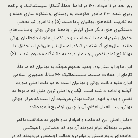
روز بعد در ۱۱ مرداد ۱۴۰۱ در ادامۀ حملۀ آشکارا سیستماتیک و برنامه
ریزی شده، ۲۰۰ مأمور حکومت به روستای روشنکوه ساری حمله و
به تخریب خانه‌های بهائیان پرداختند. (۵) و تا امروز نیز بعضی
دستگیری هایِ دیگر طبق گزارش جامعۀ جهانی بهائی و سایت‌های
حقوق بشری ادامه داشته است و در تکمیل ماجرا، داوطلبان بهائی
مانند سال‌های گذشته در کنکور امسال نیز علیرغم استحقاق، با
بهانۀ نخ نمای نقص پرونده از ورود به دانشگاه محروم شدند. (۶)
این ماجرا و سناریوی جدیدِ هجوم مجدّد به بهائیان که مرحلۀ
تازه‌ای از حملات مستمر سیستماتیکِ ۴۴ سالۀ جمهوری اسلامی
ایران علیه دیانت بهائی و بهائیان است به دو علت اصلی صورت
گرفته و ادامه داشته است. اوّلین و اصلی ترین دلیل که مربوط به
نفسِ وجود و ظهورِ دیانت بهائی می‌شود آن است که مرکز جهانی
بهائی، بیت العدل اعظم، آن را چنین توضیح فرموده‌اند:
«دلیل اصلی این که علماء و امراء از بدو ظهور به مخالفت با امر
حضرت بهاءالله قیام نمودند آن بود که حضرتش را مؤسّس
جامعه‌ای بدیع مبتنی بر برابری و عدالت اجتماعی می‌دیدند که در