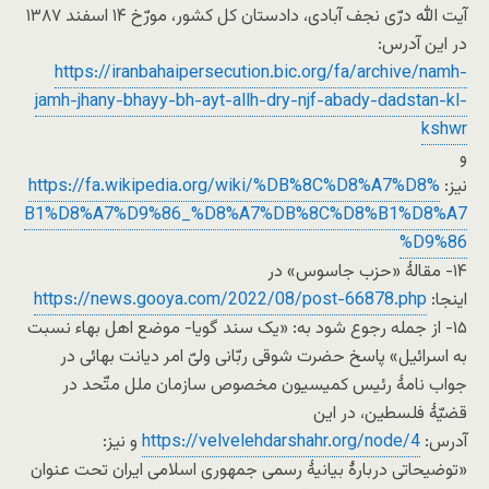
آیت الله درّی نجف آبادی، دادستان کل کشور، مورّخ ۱۴ اسفند ۱۳۸۷
در این آدرس:
https://iranbahaipersecution.bic.org/fa/archive/namh-
jamh-jhany-bhayy-bh-ayt-allh-dry-njf-abady-dadstan-kl-
kshwr
و
نیز:
https://fa.wikipedia.org/wiki/%DB%8C%D8%A7%D8%
B1%D8%A7%D9%86_%D8%A7%DB%8C%D8%B1%D8%A7
%D9%86
۱۴- مقالۀ «حزب جاسوس» در
اینجا:
https://news.gooya.com/2022/08/post-66878.php
۱۵- از جمله رجوع شود به: «یک سند گویا- موضع اهل بهاء نسبت
به اسرائیل» پاسخ حضرت شوقی ربّانی ولیّ امر دیانت بهائی در
جواب نامۀ رئیس کمیسیون مخصوص سازمان ملل متّحد در
قضیّۀ فلسطین، در این
آدرس:
https://velvelehdarshahr.org/node/4
و نیز:
«توضیحاتی دربارۀ بیانیۀ رسمی جمهوری اسلامی ایران تحت عنوان