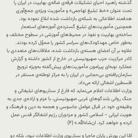
گذشته راهبرد احیای تشکیلات فرقه‌ی ضاله‌ی بهاییت در ایران را
تحت عنوان «خط تبلیغ تهاجمی» و مأموریت ویژه‌ی جمع‌آوری
هدفمند اطلاعاتی به شبکه‌ی بازداشت شده ابلاغ نموده بود.
همچنین مأموریت‌های تبلیغ گسترده‌ی آموزه‌های استعمار
ساخته‌ی بهاییت و نفوذ در محیط‌های آموزشی در سطوح مختلف و
به‌طور خاص مهدکودک‌های سراسر کشور را محوّل کرده بودند.
علاوه بر آن اعضای هسته‌ی بازداشت شده، ملاقات‌های متعددی با
کادر مرکزیت حزب صهیونیستی در خارج از کشور داشته و گزارشِ
عملکرد نوبه‌ای پیرامون مأموریت‌های پیش‌گفته به‌ویژه ترویج
سازمان‌یافته‌ی بی‌حجابی در ایران را به مرکز توطئه‌ی مستقر در
فلسطین اشغالی ارائه می‌داد.
وزارت اطلاعات اعلام می‌نماید که فارغ از سناریوهای تبلیغاتی و
جنگ روانی بلندگوهای غربی صهیونیستی، با عزم و اراده‌ی جدی به
وظیفه‌ی خود در قبال عوامل جاسوسی و هجمه به دین و فرهنگ و
هویت ایرانی – اسلامی کشور و مزدوران رژیم اشغالگر قدس عمل
کرده و خواهد کرد. ان‌شاءالله.» (۴)
امّا این یورش پایان ماجرا و سناریوی وزارت اطلاعات نبود، بلکه دو