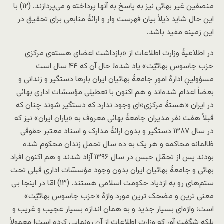
منصفین غیر بهائی نیز به پاسخ به آنها پرداخته و می‌پردازند. (۱۲) با
این حال شاید ذیلاً بیان فهرست وار و ارائۀ منابعی برای تحقیق در
این زمینه مفید باشد.
در اطلاعیۀ وزارت اطلاعات از «بازداشت اعضای هسته‌ی مرکزی
حزب جاسوس بهائیّت» یاد شده! حال آن که ۴۴ سال است
مسؤولینِ ادارۀ امورِ جامعۀ بهائیان ایران بارها دستگیر و زندانی و
بعضاً اعدام شده‌اند و هم اکنون با تعطیلی مؤسسّات اداری بهائی
در ایران «هستۀ مرکزی»‌ای وجود ندارد که دستگیر شوند چنان که
قبلاً هفت نفر مدیران جامعۀ بهائی معروف به «یاران ایران» نیز که
در سال ۱۳۸۷ دستگیر و بدون ارائۀ مدارک و اسناد معتبر حقوقی
ظالمانه محاکمه و هر یک به ده سال تحمل زندان محکوم شده
بودند پس از تحمّل حبس در سال ۱۳۹۶ آزاد شدند و هم اکنون افراد
بهائی و جامعۀ بهائیان ایران بدون وجود مؤسسّات اداری قبلی تحت
ستم‌های رو به ازدیاد حکومت اسلامی هستند. (۱۳) امّا در اینجا بی
معنی ترین و مضحک ترین مورد واژۀ «حزب جاسوس بهائیّت»
است؛ واژه‌ای بسیار جدید و به همان اندازه بسیار عجیب و غریب و
بلکه شگفت آور که وزارت اطلاعات از آن رونمایی کرده است! معمولاً