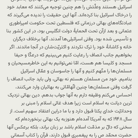
اسرائیل هستند وعلّتش را هم چنین توجیه می‌کنند که معابد خود
را درخاک اسرائیل بنا کرده‌اند. آنها این حقیقت را ندیده می‌گیرند که
عبادتگاه‌های بهائی درزمانی که فلسطین تحت حکومت امپراطوری
عثمانی و بعد ازآن تحت الحمایۀ دولت انگلیس بود، در این کشور بنا
و تأسیس شده بود. وقتی اسرائیلی‌ها آمدند، آنها برخلاف دیگران
خانه و کاشانۀ خود را ترک نکردند و اکثریّت‌شان در آنجا ماندند. اگر
بخواهیم جانب انصاف را رعایت کنیم می‌بینیم که درعکّا و حیفا
مسجد و کلیسا هم هست، امّا نمی‌توانیم به این خاطرمسیحیان و
مسلمان‌ها را متّهم کنیم و آنها را جاسوسان و عمّال اسرائیل
بنامیم. خود من مسلمان هستم نه بهائی، ولی باید جانب انصاف را
گرفت وقتی مسلمان‌ها چنین اتّهامّاتی به بهائیان وارد می‌کنند،
احساس می‌کنم وظیفه دارم به آنها جواب بدهم. دین بهائی نزدیک
ترین دیانت به اسلام است زیرا هدف غائی اسلام را مبنی بر
وحدانیّت خدای یکتا قبول دارد و با ما دراین اعتقاد سهیم است. از
سال ۱۹۴۸ که به آمریکا آمده‌ام هنوزبه یک بهائی برنخورده‌ام که
سخنی که دالّ بر مذمّت اسلام باشد بر زبان براند، بلکه برعکس آنها
حضرت محمّد ص را به پیغمبری قبول دارند، قرآن را کتاب آسمانی