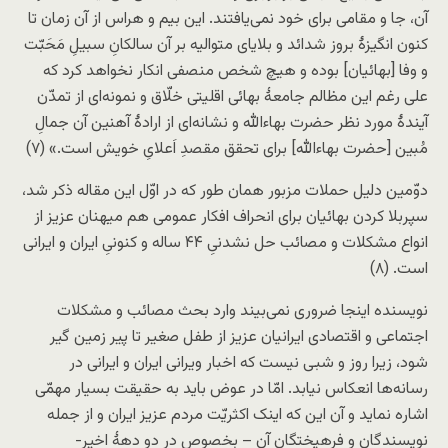
آن، جا و مقامی برای خود نمی‌یافتند. این بیم و هراس از آن زمان تا
کنون انگیزۀ بروز شدائد و بلایای متوالیه بر آن سالکانِ سبیلِ مَحَبّت
و وفا [بهائیان] بوده و هیچ شخص منصفی انکار نخواهد کرد که
علی رغم این مظالم جامعۀ بهائی اقلیتی خلّاق و نمونه‌ای از تمدّن
آیندۀ مورد نظر حضرت بهاءالله و نشانه‌ای از ارادۀ آهنین آن جمالِ
مُبین [حضرت بهاءالله] برای تحقق مقصدِ اَعلایِ خویش است.» (۷)
دوّمین دلیل حملات مزبور همان طور که در اوّل این مقاله ذکر شد،
سپربلا کردن بهائیان برای انحراف افکار عمومی هم میهنان عزیز از
انواع مشکلات و مصائب حل نشدنیِ ۴۴ ساله و کنونیِ ایران و ایرانی
است. (۸)
نویسنده اینجا ضروری نمی‌بیند وارد بحث مصائب و مشکلات
اجتماعی و اقتصادی ایرانیان عزیز از طفل صغیر تا پیر زمین گیر
شود، زیرا روز و شبی نیست که اخبار ویرانی ایران و ایرانی در
رسانه‌ها انعکاس نیابد. امّا در عوض باید به حقیقت بسیار مهمّی
اشاره نماید و آن این که اینک اکثریّت مردم عزیز ایران و از جمله
نویسندگان و فرهیختگان آن – بخصوص در دو دهۀ اخیر-