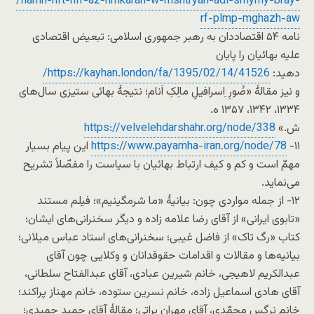
/namh-hft-nfr-az-hmkaran-w-mshtryan-adl-smymy-bray-
rf-plmp-mghazh-aw
نامه ۵۴ اقتصاددان به رهبر جمهوری اسلامی: تبعیض اقتصادی
علیه بهائیان را پایان
دهید:
https://kayhan.london/fa/1395/02/14/41526/
و نیز مقالۀ «صُورِ اِسرافیلِ مالِکِ اَنام؛ نتیجۀ بهائی ستیزی سال‌های
۱۳۳۴، ۱۳۴۲، ۱۳۵۷ ه.
ش.»
https://velvelehdarshahr.org/node/338
۱۱-
https://www.payamha-iran.org/node/78
این پیام بسیار
مهمّ است و کم و کیف ارتباط بهائیان با سیاست را مفصّلاً تشریح
می‌نماید.
۱۲- از جمله مواردی چون: بیانیۀ «ما شرمگینیم»؛ فیلم مستند
«تابوی ایرانی» از آقای رضا علامه زاده و دیگر سخنرانی‌های ایشان؛
کتاب «رگ تاک» از فاضل غیبی؛ سخنرانی‌های استاد عباس میلانی؛
بیانیه‌ها و مقالات و اقدامات حقوقدانان و وکلایی چون آقای
عبدالکریم لاهیجی، خانم شیرین عبادی، آقای عبدالفتاح سلطانی،
آقای هادی اسماعیل زاده، خانم نسرین ستوده، خانم مهناز پراکند؛
خانم نرگس محمّدی، آقای مهران براتی؛ مقالۀ آقای حمید حمیدی؛