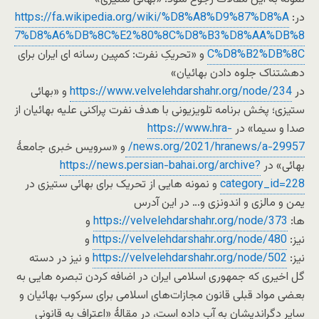
در:
https://fa.wikipedia.org/wiki/%D8%A8%D9%87%D8%A
7%D8%A6%DB%8C%E2%80%8C%D8%B3%D8%AA%DB%8
C%D8%B2%DB%8C
و «تحریکِ نفرت: کمپین رسانه ای ایران برای
دهشتناک جلوه دادن بهائیان»
در
https://www.velvelehdarshahr.org/node/234
و «بهائی
ستیزی؛ پخش برنامه تلویزیونی با هدف نفرت پراکنی علیه بهائیان از
صدا و سیما» در
https://www.hra-
news.org/2021/hranews/a-29957/
و «سرویس خبری جامعۀ
بهائی» در
https://news.persian-bahai.org/archive?
category_id=228
و نمونه هایی از تحریک برای بهائی ستیزی در
یمن و مالزی و اندونزی و… در این آدرس
ها:
https://velvelehdarshahr.org/node/373
و
نیز:
https://velvelehdarshahr.org/node/480
و
نیز:
https://velvelehdarshahr.org/node/502
و نیز در دسته
گل اخیری که جمهوری اسلامی ایران در اضافه کردن تبصره هایی به
بعضی مواد قبلی قانون مجازات‌های اسلامی برای سرکوب بهائیان و
سایر دگراندیشان به آب داده است، در مقالۀ «اعتراف به قانونی