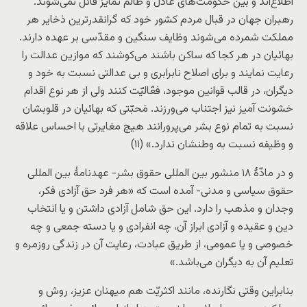
اطّلاع‌اند و بین حکومت‌های عادل و ظالم تمایز قائل نمی‌شوند.
رهبران جهان در قبال مردم کشور خود که گرانقدرترین ذخایر هر
مملکت شمرده می‌شوند وظایف سنگین و مقدّسی بر عهده دارند.
بهائیان در هر کجا که ساکن باشند می‌کوشند که موازین عدالت را
رعایت نمایند و برای اصلاح نابرابری و بی عدالتی نسبت به خود و
دیگران، در قالب قوانین موجود، فعّالیّت ‌کنند ولی از هر نوع اقدام
خشونت آمیز نیز اجتناب می‌ورزند. مَحبّتی که بهائیان در قلوبشان
نسبت به تمام نوع بشر می‌پرورانند هیچ مغایرتی با احساس علاقه
و وظیفه نسبت به ‌وطنشان ندارد.» (۱۱)
و در مادّۀ ۱۸ منشور بین المللی حقوق بشر- عهدنامۀ بین المللی
حقوق سیاسی و مدنی- آمده است که «هر فرد حق آزادی فکر،
وجدان و مذهب را دارد. این حق شامل آزادی داشتن و یا انتخاب
دین و عقیده و آزادی ابراز آن، چه انفرادی و یا دسته جمعی و چه
خصوصی و یا عمومی، از طریق عبادت، رعایت آن در زندگی روزمره و
تعلیم آن به دیگران می‌باشد.»
بنابراین وقتی نگارنده، مانند اکثریّت هم میهنان عزیز، روش و