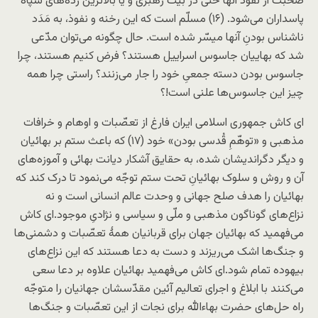
صحبت از نفوذ آنها حتّی در بیت رهبری و یا بالاترین رده‌های سپاه
پاسداران می‌شود. (۱۶) مسلّم است که این رخنه و نفوذ، به مَدَد
ناشناس بودنِ آنها میسّر شده است. حال چگونه می‌توان مدّعی
شد که بهاییان جاسوس اسراییل هستند؟ فرض کنیم هستند، چرا
جاسوس بودن دسته جمعیِ خود را جار می‌زنند؟ راستی چرا همه
چیز این جاسوس‌ها علنی است!؟
‌ای کاش جمهوری اسلامی ایران فارغ از تعصّبات و اوهام و خرافات
مذهبی و «توهّمِ قُدسی بودن» خود (۱۷) که باعث ستم بر بهائیان
و دیگر دگراندیشان شده، به حقایق آشکار دیانت بهائی و آموزه‌های
آن و روش و سلوک بهائیانِ تحت ستم توجّه می‌نمود تا درک کند که
بهائیان را هدف صلح جهانی و وحدت عالم انسانی است و نه
نزاع‌های گوناگون مذهبی و ملّی و سیاسی و نژادیِ موجود.‌ای کاش
می‌فهمید که بهائیان جهان برای قربانیان همۀ تعصّبات و دشمنی‌ها
و جنگ‌ها اشک می‌ریزند و دست به دعا هستند که این نزاع‌های
بیهوده تمام شود.‌ای کاش می‌فهمید بهائیان علاوه بر دعا سعی
می‌کنند با ابلاغ و اجرای تعالیم آئین مقدّسشان جهانیان را متوجّه
راه حل‌های حضرت بهاءالله برای نجات از این تعصّبات و جنگ‌ها