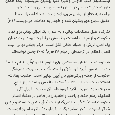
اینستاگرام، کلاب هاوس و غیره علیه بهائیان نمی‌شوند، بلکه همان
طور که ذکر شد، هم در همان فضاهای مجازی و هم در خودِ
جامعه به دفاع از ایشان می‌پردازند و حتی شجاعانه برای حفظ
حقوق شهروندی بهائیان نامه و طومار به مقامات می‌نویسند؟ (۱۰)
نگارنده طبق معتقدات بهائی و به عنوان یک ایرانی بهائی برای نهاد
حکومت و لزوم آن و اهمّیّتِ وظائفش درقبال شهروندان به عنوان
یک اصل، ارزش و احترام خاصّ قائل است. مرکز جهانی بهائی، بیت
العدل اعظم، در ترجمه‌ای از پیام ۲۸ فوریۀ ۲۰۰۵ چنین نوشته‌اند:
«حکومت، ‌ به عنوان سیستمی برای تداوم رفاه و ترقّی منظّم جامعۀ
بشری، به مُهرِ تأییدِ اِلهی مُزیّن است. تأکید بر ضرورتِ همیشگیِ
حکومت از جمله ویژگی‌های بارزِ آیین بهایی است. حضرت بهاءُالله
اهمّیّتِ حکومت را در کتابِ مُستطابِ اَقدَس و تعدادی از الواحِ
معروفِ خود، صریحاً تأکید فرموده‌اند. آن حضرت با بیانِ “فِی
الحَقیقه زمامِ حفظ و راحت و اطمینان در ظاهر در قبضۀ اقتدارِ
حکومت است” شکّی بجا نمی‌گذارند که “حقّ چنین خواسته و چنین
مُقدّر فرموده… ” در مقام دیگر می‌فرمایند: “… آنچه امروز لازمست