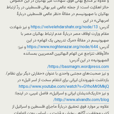
و علاوه بر منابع بهائی فوق، شهادت غیر بهائیان در این خصوص
حائز اهمّیّت است: از جمله عالمی غیر بهائی فلسطینی در ردّ ارتباط
بهائیان با صهیونیسم در مقالۀ «نظر عالمی فلسطینی دربارۀ
امربهائی» در این
آدرس:
https://velvelehdarshahr.org/node/13
و نیز شهادت
مقام وزارت اوقاف مصر دربارۀ عدم ارتباط بهائیان مصر با
صهیونیسم در مقالۀ «مرگ تدریجی یک اتهام» در این
آدرس:
https://www.noghtenazar.org/node/644
و نیز:
«الأوقاف تتراجع عن اتهام البهائیین المصریین بمسانده
الصهیونیه» در این آدرس:
https://basmagm.wordpress.com/
و نیز صحبت‌های مجتبی واحدی با عنوان «حقارتی دیگر برای نظام/
بازداشت شهروندان ایرانی برای انتقا‌م سخت از اسر ائیل» در
https://www.youtube.com/watch?v=GYhoMr0MkjQ
و نیز «تاریک‌اندیشان ایرانی و اسرائیل»، فاضل غیبی، در اینجا:
http://www.alvandtv.com/blog/
علاوه بر موارد فوق تحقیق دربارۀ ماجرای فلسطین و اسرائیل از
کتب محققین، آگاهی بخش و مُثبِتِ بی اساس بودن اتهامات