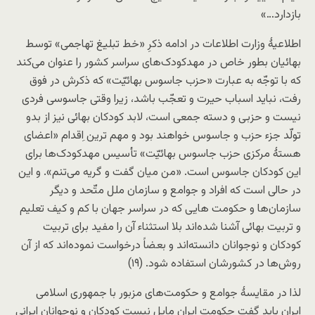
بازدارد…»
اطلاعیۀ وزارت اطلاعات در ادامه ذکرِ «خط تبلیغ تهاجمی» توسط
بهائیان بطور خاص در مهدکودک‌های سراسر کشور را عنوان می‌کند
که با توجّه به عبارت «حزب جاسوس بهائیّت» که ذکرش در فوق
رفت، نباید اسباب حیرت و تعجّب باشد، زیرا وقتی جاسوسی فردی
نیست و حزبی و دسته جمعی است، لابد کودکان بهائی نیز از بدو
تولّد جزء حزب و جاسوس خواهند بود و مهم ترین اِقدام «اعضای
هستۀ مرکزی حزب جاسوس بهائیّت» تأسیس مهدکودک‌ها برای
این کودکان جاسوس است. «من میان گفت و گریه می‌تنم». و این
در حالی است که افراد و جوامع و سازمان ملل متّحد و دیگر
سازمان‌ها و حکومت هایی که در سراسر جهان با کم و کیف تعلیم
و تربیت بهائی آشنا شده‌اند بلا استثناء آن را مفید برای تربیت
کودکان و نوجوانان دانسته‌اند و بعضاً درخواست نموده‌اند که از آن
روش‌ها در کشورشان استفاده شود. (۱۹)
لذا در مقایسۀ جوامع و حکومت‌های مزبور با جمهوری اسلامی
ایران باید گفت حکومت ایران مایل نیست کودکان و نوجوانان ایرانیِ