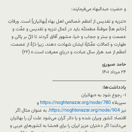
و حضرت عبدالبهاء می‌فرمایند:
«تنزیه و تقدیس از اَعظم خَصائصِ اهل بهاء [بهائیان] است. ورقاتِ
[خانم ها] موقنۀ مطمئنّه باید در کمال تنزیه و تقدیس و عفّت و
عصمت و سِتر و حِجاب و حَیا، مشهور آفاق گردند تا کلّ بر پاکی و
طهارت و کمالاتِ عفّتیّۀ ایشان شهادت دهند، زیرا ذرّۀ از عصمت،
اَعظَم از صد هزار سال عبادت و دریایِ معرفت است.» (۲۲)
حامد صبوری
۲۴ مرداد ۱۴۰۱
ــــــــــــــــــــــــــــــــــــــــــــــــــ
یادداشت‌ها:
۱- رجوع شود به «بهائیان
سپربلا»
https://noghtenazar.org/node/780
و
نیز
https://noghtenazar.org/node/904
. به عنوان مثال اگر
اقتصاد کشور ویران شده و یا دلار گران می‌شود علت آن را بهائیان
می‌دانند! اگر دختران عزیز ایران را برای فحشا به کشورهای عربی و