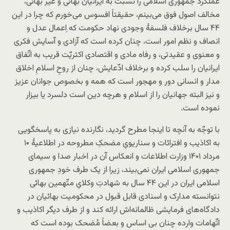
عملکرد جمهوری اسلامی را نسبت به ایرانیان بهائی و غیر بهائی،
مخالف اصول فوق می‌بینم، حقیقتاً افسوس می‌خورم که چرا در این
۴۴ سال برخلاف فلسفۀ وجودی نهاد حکومت که اِعمال عدل و
انصاف و نظم امور است، چنان کرده است که آزادی و آسایش فکری
و معنوی و عقیدتی، و رفاه مادی و اقتصادی اکثریّت قریب به اتّفاق
ایرانیان را سلب کرده و برخلاف ادّعایش، چنان از روحِ اسلامِ اخلاق
مدار و انسانی دور و مهجور است که همه و بخصوص جوانان عزیز
و نیز البته جهانیان را از اسلام و هرچه دین است دلسرد یا بیزار
نموده است.
با توجّه به آنچه تا اینجا مطرح گردید، نگارنده نیازی به پاسخگویی
به اکاذیب و افترائات و سناریویِ مضحکِ مطروحه در اطلاعیۀ ۱۰
مرداد ۱۴۰۱ وزارت اطلاعات و انعکاس آن در اخبار صدا و سیمای
جمهوری اسلامی ایران نمی‌بیند، زیرا از یک طرف خودِ جمهوری
اسلامی ایران در این ۴۴ سال به شهادتِ وکلایِ متّهمین بهائی
نتوانسته مدارک و اسنادی قابل قبول در محکومیت بهائیان در
دادگاه‌های فرمایشی ظالمانه‌اش ارائه کند و از طرف دیگر اکاذیب و
اتّهامات وارده چنان بی اساس و بعضاً مُضحک بوده است که