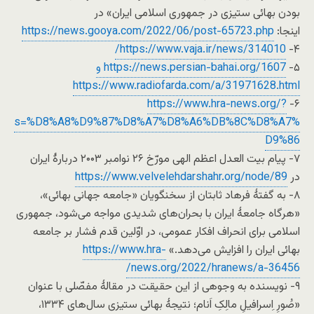
بودن بهائی ستیزی در جمهوری اسلامی ایران» در
اینجا:
https://news.gooya.com/2022/06/post-65723.php
https://www.vaja.ir/news/314010/
۴-
۵-
https://news.persian-bahai.org/1607 و
https://www.radiofarda.com/a/31971628.html
https://www.hra-news.org/?
۶-
s=%D8%A8%D9%87%D8%A7%D8%A6%DB%8C%D8%A7%
D9%86
۷- پیام بیت العدل اعظم الهی مورّخ ۲۶ نوامبر ۲۰۰۳ دربارۀ ایران
در
https://www.velvelehdarshahr.org/node/89
۸- به گفتۀ فرهاد ثابتان از سخنگویان «جامعه جهانی بهائی»،
«هرگاه جامعۀ ایران با بحران‌های شدیدی مواجه می‌شود، جمهوری
اسلامی برای انحراف افکار عمومی، در اوّلین قدم فشار بر جامعه
بهائی ایران را افزایش می‌دهد.»
https://www.hra-
news.org/2022/hranews/a-36456/
۹- نویسنده به وجوهی از این حقیقت در مقالۀ مفصّلی با عنوان
«صُورِ اِسرافیلِ مالِکِ اَنام؛ نتیجۀ بهائی ستیزی سال‌های ۱۳۳۴،