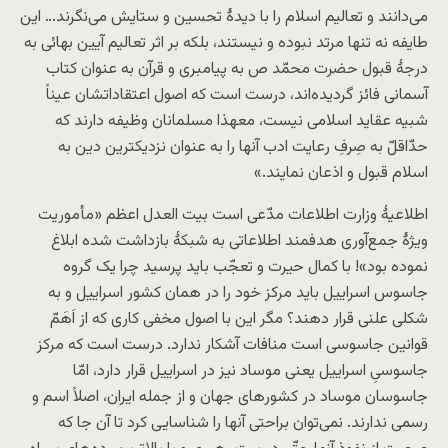
می‌دانند و تعالیم اسلام را با دیدۀ تحسین و ستایش می‌نگرند… این
طایفه نه تنها مرتد نبوده و نیستند، بلکه بر اثر تعالیم آیین بهائی به
درجۀ قبول حضرت محمّد ص به پیامبری و قرآن به عنوان کتاب
آسمانی فائز گردیده‌اند، درست است که اصول اعتقاداتشان عیناً
شبیه عقاید اسلامی نیست، معهذا مسلمانان وظیفه دارند که
حدّاقلّ به صِرفِ رعایت ادب آنها را به عنوان نزدیکترین دین به
اسلام قبول و اذعان نمایند.»
اطلاعیۀ وزارت اطلاعات مدّعی است بیت العدل اعظم «مأموریت
ویژۀ جمع‌آوری هدفمند اطلاعاتی به شبکۀ بازداشت شده ابلاغ
نموده بود»! با کمال حیرت و تعجّب باید پرسید چرا یک گروه
جاسوس اسراییل باید مرکز خود را در همان کشور اسراییل و به
شکلی علنی قرار دهند؟ مگر این با اصول مخفی کاری که از اَهَمّ
قوانین جاسوسی است منافات آشکار ندارد. درست است که مرکز
جاسوسیِ اسراییل یعنی موساد نیز در اسراییل قرار دارد، امّا
جاسوسان موساد در کشورهای جهان و از جمله ایران، اصلاً اسم و
رسمی ندارند. نمی‌توان براحتی آنها را شناسایی کرد تا آن جا که