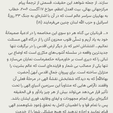
سازند. از جمله شواهد این حقیقت، قسمتی از ترجمۀ پیام
مرکزجهانی بهائی، بیت العدل اعظم، مورّخ ۱۷ آگست ۲۰۰۶، خطاب
به بهاییان سراسر عالم است که در آن با اشاره‌ای به جنگ ۳۳ روزۀ
اسرائیل و حزب الله لبنان چنین می‌فرمایند (۱۸)
«… قربانیان بی گناه هر دو سوی این مخاصمه را در ادعیۀ صمیمانۀ
خود به یاد آریم و تسلّی قلوب محزون آنان را از درگاه الهی مسئلت
نمائیم… اغتشاش اخیر که بار دیگر ارض اقدس را در برگرفت تنها
جدیدترین واقعه در سلسله آشوب‌های مکرّری است که اوضاع بی
ثباتی را که دیری است بر خاورمیانه حکمفرماست نمایان می‌سازد و
تنها یکی از مصائب بی شمار و فزاینده‌ای است که عالم بشریت را
متزلزل ساخته است. برای پیروانِ جَمالِ اقدسِ اَبهیٰ [حضرت
بهاءالله] که به دیدگاه شفابخش نقشۀ الهی در مرحلۀ فعلی آن
واقفند ناآرامی هایی که متناوباً این سرزمینِ اَنبیایِ اِلهی را تحت
تأثیر قرار می‌دهد می‌تواند بیش از هر چیز یادآور و فی الحقیقه
انگیزه‌ای برای انجام مجهودات و ایفای وظایف فوری ایشان باشد.
پس با تمام قوا و با اطمینان کامل به تحققِ وُعودِ شکوهمندِ الهی
قیام نمایید و اجازه ندهید که هیچ مشکلی شما را از خدمت