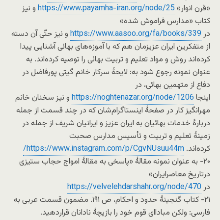
«قرن انوار»
https://www.payamha-iran.org/node/25
و نیز
کتاب «مدارس فراموش شده»
در
https://www.aasoo.org/fa/books/339
و نیز حتّی آن دسته
از متفکرین ایران عزیزمان هم که با آموزه‌های بهائی آشنایی پیدا
کرده‌اند روش و مواد تعلیم و تربیت بهائی را توصیه کرده‌اند. به
عنوان نمونه رجوع شود به: لایحۀ سرکار خانم گیتی پورفاضل در
دفاع از متهمین بهائی، در
اینجا
https://noghtenazar.org/node/1206
و نیز سخنان خانم
مهرانگیز کار در صفحۀ اینستاگرام‌شان که در چند قسمت از جمله
دربارۀ خدمات بهائیان به ایران عزیز و ایرانیان شریف از جمله در
زمینۀ تعلیم و تربیت و تأسیس مدارس صحبت
کرده‌اند.
https://www.instagram.com/p/CgvNUsuu44m/
۲۰- به عنوان نمونه مقالۀ «پاسخی به مقالۀ امواج حجاب ستیزی
درتاریخ معاصرایران»
در
https://velvelehdarshahr.org/node/470
۲۱- کتاب گنجینۀ حدود و احکام، ص ۱۹۱. مضمون قسمت عربی به
فارسی: ولکن مبادا‌ای قوم خود را بازیچۀ نادانان قراردهید.