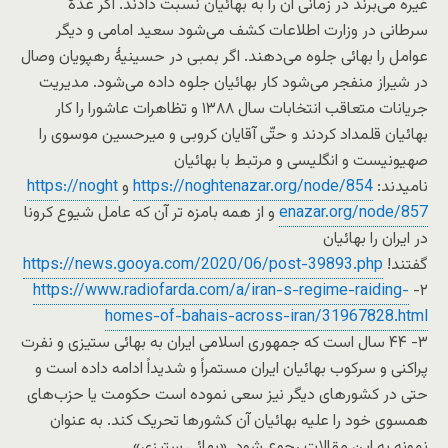
غیره می‌برند در زمانی آن را به بهائیان نسبت دادند. اگر غدّۀ
سرطانی در وزارت اطلاعات کشف می‌شود سعید امامی و دیگر
عوامل را بهائی جلوه می‌دهند. اگر بمبی در حسینیۀ رهپویان وصال
در شیراز منفجر می‌شود کار بهائیان جلوه داده می‌شود. مدیریت
جریانات متعاقب انتخابات سال ۱۳۸۸ و تظاهرات عاشورا را کار
بهائیان قلمداد کردند و حتّی آقایان کروبی و میرحسین موسوی را
صهیونیست و انگلیسی و مرتبط با بهائیان
نامیدند:
https://noghtenazar.org/node/854
و
https://noght
enazar.org/node/857
و از همه بامزه تر آن که عامل شیوع کرونا
در ایران را بهائیان
گفتند!
https://news.gooya.com/2020/06/post-39893.php
https://www.radiofarda.com/a/iran-s-regime-raiding-
۲-
homes-of-bahais-across-iran/31967828.html
۳- ۴۴ سال است که جمهوری اسلامی ایران به بهائی ستیزی و نفرت
پراکنی و سرکوب بهائیان ایران مستمراً و شدیداً ادامه داده است و
حتی در کشورهای دیگر نیز سعی نموده است حکومت یا حزب‌های
همسوی خود را علیه بهائیان آن کشورها تحریک کند. به عنوان
نمونه به این مقالات رجوع شود. «بهائی ستیزی»