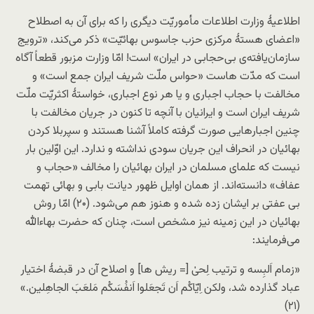
اطلاعیۀ وزارت اطلاعات مأموریّت دیگری را که برای آن به اصطلاح
«اعضای هستۀ مرکزی حزب جاسوس بهائیّت» ذکر می‌کند، «ترویج
سازمان‌یافته‌ی بی‌حجابی در ایران» است! امّا وزارت مزبور قطعاً آگاه
است که مدّت هاست «حواس ملّت شریف ایران جمع است» و
مخالفت با حجاب اجباری و یا هر نوع اجباری، خواستۀ اکثریّت ملّت
شریف ایران است و ایرانیان با آنچه تا کنون در جریان مخالفت با
چنین اجبارهایی صورت گرفته کاملاً آشنا هستند و سپربلا کردن
بهائیان در انحراف این جریان سودی نداشته و ندارد. این اوّلین بار
نیست که علمای مسلمان در ایران بهائیان را مخالف «حجاب و
عفاف» دانسته‌اند. از همان اوایل ظهور دیانت بابی و بهائی تهمت
بی عفتی بر ایشان زده شده و هنوز هم می‌شود. (۲۰) امّا روش
بهائیان در این زمینه نیز مشخص است، چنان که حضرت بهاءالله
می‌فرمایند:
«زمام اَلبِسه و ترتیب لِحیٰ [= ریش ها] و اصلاح آن در قبضۀ اختیار
عباد گذارده شد، ولکن اِیّاکُم اَن تَجعَلوا اَنفُسَکُم مَلعَبَ الجاهِلین.»
(۲۱)