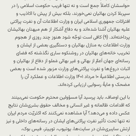
حواسشان کاملاً جمع است و نه تنها فریب حکومت اسلامی را در
سپربلا کردن بهائیان نمی‌خورند، بلکه بیش از پیش با اکاذیب و
افترائات جمهوری اسلامی ایران و وزارت اطلاعات آن و نفرت پراکنی
علیه بهائیان آشنا شده‌اند و به دفاع آشکار از هم میهنان بهائیشان
پرداخته‌اند. (۹) کافی است توجّه شود هنوز چند روزی از هجوم
وزارت اطلاعات به منازل بهائیان و دستگیری بعضی از ایشان و
تخریب خانه‌های بهائیان در روشنکوه ساری نگذشته که فضای
رسانه‌ای جهان اَعمّ از بهائی و غیر بهائی مَملو از دفاع از بهائیان و
اثبات دروغ‌ها و نفرت پراکنی‌های وزارت مزبور شده است و بعضی
بدرستی اطلاعیۀ ۱۰ مرداد ۱۴۰۱ وزارت اطلاعات و عملکرد آن را
مضحک و مایۀ رسوایی ارزیابی کرده‌اند.
با این اوصاف، باید پرسید آیا مسؤولین محترم حکومت نمی‌بینند
که اقدامات ظالمانه و غیر انسانی و مخالف حقوق بشری‌شان نتایج
عکس داده و می‌دهد؟ آیا مشاهده نمی‌کنند که اکثریّت مردم ایران
نه تنها تحت تأثیر نفرت پراکنی‌های ایشان در رسانه‌های داخلی و نیز
ارتش سایبری‌شان در سایت‌ها، یوتیوب، توییتر، فیس بوک،