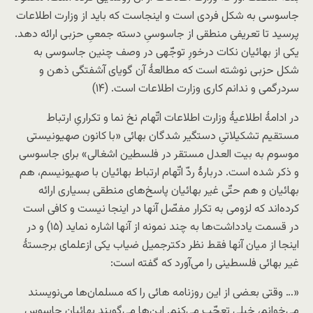
جاسوسی به شکل فردی است و اینجاست که باید از وزارت اطلاعات
پرسید تا تعریفی منطقی از جاسوسیِ دسته جمعیِ حزبی ارائه دهد.
یکی از بهائیان نکات درخورِ توجّهی در وصف چنین جاسوسی به
شکل حزبی نوشته است که مطالعۀ آن گویای آشفتگی ذهن و
سردرگمی و ندانم کاری وزارت اطلاعات است. (۱۴)
در ادامۀ اطلاعیۀ وزارت اطلاعات اتّهام نخ نما و تکراریِ ارتباط
مستقیم تشکیلاتیِ دستگیر شدگان بهائی «با کانون صهیونیستی
موسوم به بیت العدل مستقر در فلسطین اشغالی» برای جاسوسی
و ذکر شده است. دربارۀ ردّ اتّهام ارتباط بهائیان با صهیونیسم، هم
بهائیان و هم حتّی غیر بهائیان پاسخ‌های منطقی بسیاری ارائه
کرده‌اند که لزومی به تکرار مفصّل آنها در اینجا نیست و کافی است
در قسمت یادداشت‌ها به چند نمونه از آنها اشاره نماید (۱۵) و در
اینجا از میان آنها فقط نظر دکترجمیل ضیاب یکی ازعلمای برجستۀ
غیر بهائی فلسطینی را می‌آورد که گفته است:
«… وقتی بعضی از این روزنامه هائی را که مسلمان‌ها می‌نویسند
می‌خوانم، خیلی تعجّب می‌کنم. این‌ها می‌گویند بهائیان جاسوس