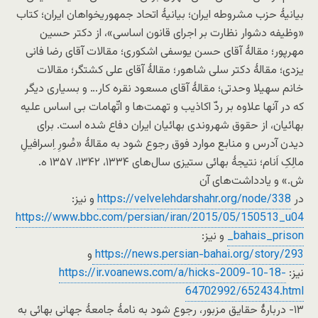
بیانیۀ حزب مشروطه ایران؛ بیانیۀ اتحاد جمهوریخواهان ایران؛ کتاب
«وظیفه دشوار نظارت بر اجرای قانون اساسی»، از دکتر حسین
مهرپور؛ مقالۀ آقای حسن یوسفی اشکوری؛ مقالات آقای رضا فانی
یزدی؛ مقالۀ دکتر سلی شاهور؛ مقالۀ آقای علی کشتگر؛ مقالات
خانم سهیلا وحدتی؛ مقالۀ آقای مسعود نقره کار… و بسیاری دیگر
که در آنها علاوه بر ردّ اکاذیب و تهمت‌ها و اتّهامات بی اساس علیه
بهائیان، از حقوق شهروندی بهائیان ایران دفاع شده است. برای
دیدن آدرس و منابع موارد فوق رجوع شود به مقالۀ «صُورِ اِسرافیلِ
مالِکِ اَنام؛ نتیجۀ بهائی ستیزی سال‌های ۱۳۳۴، ۱۳۴۲، ۱۳۵۷ ه.
ش.» و یادداشت‌های آن
در
https://velvelehdarshahr.org/node/338
و نیز:
https://www.bbc.com/persian/iran/2015/05/150513_u04
_bahais_prison
و نیز:
https://news.persian-bahai.org/story/293
و
نیز:
https://ir.voanews.com/a/hicks-2009-10-18-
64702992/652434.html
۱۳- دربارۀ حقایق مزبور، رجوع شود به نامۀ جامعۀ جهانی بهائی به