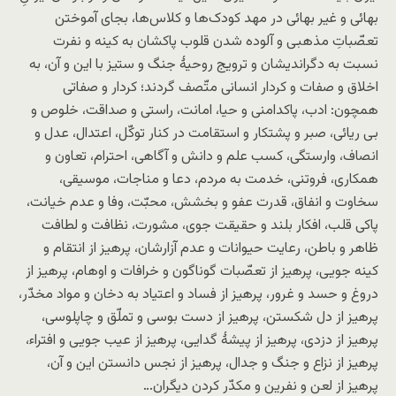
بهائی و غیر بهائی در مهد کودک‌ها و کلاس‌ها، بجای آموختن
تعصّباتِ مذهبی و آلوده شدن قلوب پاکشان به کینه و نفرت
نسبت به دگراندیشان و ترویج روحیۀ جنگ و ستیز با این و آن، به
اخلاق و صفات و کردار انسانی متّصف گردند؛ کردار و صفاتی
همچون: ادب، پاکدامنی و حیا، امانت، راستی و صداقت، خلوص و
بی ریائی، صبر و پشتکار و استقامت در کنار توکّل، اعتدال، عدل و
انصاف، وارستگی، کسب علم و دانش و آگاهی، احترام، تعاون و
همکاری، فروتنی، خدمت به مردم، دعا و مناجات، موسیقی،
سخاوت و انفاق، قدرت عفو و بخشش، محبّت، وفا و عدم خیانت،
پاکی قلب، افکار بلند و حقیقت جوی، مشورت، نظافت و لطافت
ظاهر و باطن، رعایت حیوانات و عدم آزارشان، پرهیز از انتقام و
کینه جویی، پرهیز از تعصّبات گوناگون و خرافات و اوهام، پرهیز از
دروغ و حسد و غرور، پرهیز از فساد و اعتیاد به دخان و مواد مخدّر،
پرهیز از دل شکستن، پرهیز از دست بوسی و تملّق و چاپلوسی،
پرهیز از دزدی، پرهیز از پیشۀ گدایی، پرهیز از عیب جویی و افتراء،
پرهیز از نزاع و جنگ و جدال، پرهیز از نجس دانستن این و آن،
پرهیز از لعن و نفرین و مکدّر کردن دیگران…