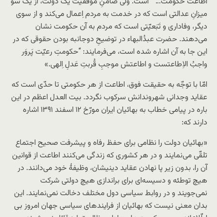
اطاعت حکومت… ” است. ولی ضامنِ موفقیّت یک دولت، از یک سو
میزانِ عدالتی است که در خدمت به مردم اِعمال می‌کند و از سوی
دیگر، وفاداری و تَبَعیّتی است که مردم به آن حکومت نشان
می‌دهند. حضرت عبدُالبهاء در توضیحِ دوجانبه بودن حقوقی که در
این جا به آن اشاره شده است، می‌فرمایند: “حکومتِ رعیّت پَروَر
واجبُ الاِطاعتست و اطاعتش موجبِ قُربتِ عَدلِ اِلهی.»
امّا با توجّه به حقیقت فوق، اطاعت از هر حکومتی تا حدّی است که
عقاید وجدانی شهروندانش سرکوب نگردد. بیت العدل اعظم در این
باره در پیامی خطاب به بهائیان ایران مورّخ ۱۲ اسفند ۱۳۹۱ اشاره
دارند که:
«بهائیان دولت را نظامی برای حفظ رفاه و پیشرفت صحیح اجتماع
تلقّی می‌نمایند و در هر کشوری که زندگی ‌می‌کنند اطاعت از قوانین
آن را، بدون زیر پا نهادن عقاید دینیشان، وظیفۀ خود می‌دانند. در
هیچ توطئه و دسیسه‌ای برای براندازی هیچ دولتی شرکت
نمی‌جویند و در روابط سیاسی دول مختلف دخالت نمی‌نمایند. این
بدان معنی نیست که بهائیان از فرایندهای سیاسی جهان امروز بی