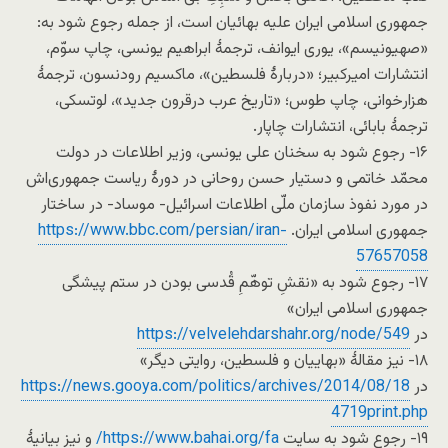
جمهوری اسلامی ایران علیه بهائیان است، از جمله رجوع شود به:
«صهیونیسم»، یوری ایوانف، ترجمۀ ابراهیم یونسی، چاپ سوّم،
انتشارات امیرکبیر؛ «دربارۀ فلسطین»، ماکسیم رودنسون، ترجمۀ
هزارخوانی، چاپ طوس؛ «تاریخ عرب درقرون جدید»، لوتسکی،
ترجمۀ بابائی، انتشارات چاپار.
۱۶- رجوع شود به سخنان علی یونسی، وزیر اطلاعات در دولت
محمّد خاتمی و دستیار حسن روحانی در دورۀ ریاست جمهوری‌اش
در مورد نفوذ سازمان ملّی اطلاعات اسرائیل- موساد- در ساختار
جمهوری اسلامی ایران.
https://www.bbc.com/persian/iran-
57657058
۱۷- رجوع شود به «نقشِ توهّمِ قُدسی بودن در ستم پیشگی
جمهوری اسلامی ایران»
در
https://velvelehdarshahr.org/node/549
۱۸- نیز مقالۀ «بهاییان و فلسطین، روایتی دیگر»
در
https://news.gooya.com/politics/archives/2014/08/18
4719print.php
۱۹- رجوع شود به سایت
https://www.bahai.org/fa/
و نیز بیانیۀ