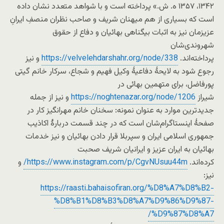
۱۳۴۲، ۱۳۵۷ ه. ش.» پرداخته است و با شواهد متعدد نشان داده
است که بسیاری از هم میهنان شریف و صاحب نظران منصفِ ایرانِ
عزیزمان نیز به اثبات بیگناهی بهائیان و دفاع از حقوق
شهروندی‌شان
پرداخته‌اند.
https://velvelehdarshahr.org/node/338
و نیز
رجوع شود به لایحۀ دفاعیۀ وکیل فهیم و شجاع، سرکار خانم گیتی
پورفاضل، برای متهمین بهائی در
شیراز
https://noghtenazar.org/node/1206
و نیز از جمله
جدیدترین موارد به عنوان نمونه: سخنان خانم مهرانگیز کار در
صفحۀ اینستاگرام‌شان است که در چند قسمت دربارۀ اکاذیب
جمهوری اسلامی ایران و سپربلا قرار دادن بهائیان و نیز خدمات
بهائیان به ایران عزیز و ایرانیان شریف صحبت
کرده‌اند.
https://www.instagram.com/p/CgvNUsuu44m/
و
نیز:
https://raasti.bahaisofiran.org/%D8%A7%D8%B2-
%D8%B1%D8%B3%D8%A7%D9%86%D9%87-
%D9%87%D8%A7/