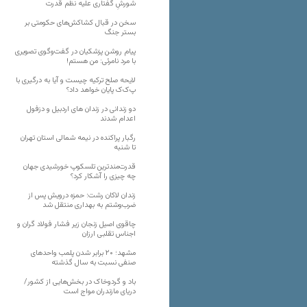
شورشِ گفتاری علیه نظم قدرت
سخن در قبال کشاکش‌های حکومتی بر
بستر جنگ
پیام روشن پزشکیان در گفت‌و‌گوی تصویری
با مرد نامرئی: من هستم!
لایحه صلح ترکیه چیست و آیا به درگیری با
پ‌ک‌ک پایان خواهد داد؟
دو زندانی در زندان های اردبیل و دزفول
اعدام شدند
رگبار پراکنده در نیمه شمالی استان تهران
تا شنبه
قدرت‌مندترین تلسکوپ خورشیدی جهان
چه چیزی را آشکار کرد؟
زندان لاکان رشت؛ حمزه درویش پس از
ضرب‌وشتم به بهداری منتقل شد
چاقوی اصیل زنجان زیر فشار فولاد گران و
اجناس تقلبی ارزان
مشهد؛ ۲۰ برابر شدن پلمب واحدهای
صنفی نسبت به سال گذشته
باد و گردوخاک در بخش‌هایی از کشور/
دریای مازندران مواج است