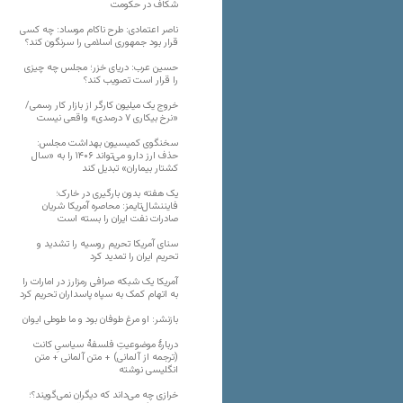
شکاف در حکومت
ناصر اعتمادی: طرح ناکام موساد: چه کسی
قرار بود جمهوری اسلامی را سرنگون کند؟
حسین عرب: دریای خزر؛ مجلس چه چیزی
را قرار است تصویب کند؟
خروج یک میلیون کارگر از بازار کار رسمی/
«نرخ بیکاری ۷ درصدی» واقعی نیست
سخنگوی کمیسیون بهداشت مجلس:
حذف ارز دارو می‌تواند ۱۴۰۶ را به «سال
کشتار بیماران» تبدیل کند
یک هفته بدون بارگیری در خارک؛
فایننشال‌تایمز: محاصره آمریکا شریان
صادرات نفت ایران را بسته است
سنای آمریکا تحریم روسیه را تشدید و
تحریم ایران را تمدید کرد
آمریکا یک شبکه صرافی رمزارز در امارات را
به اتهام کمک به سپاه پاسداران تحریم کرد
بازنشر: او مرغ طوفان بود و ما طوطی ایوان
دربارهٔ موضوعیتِ فلسفهٔ سیاسیِ کانت
(ترجمه از آلمانی) + متن آلمانی + متن
انگلیسی نوشته
خرازی چه می‌داند که دیگران نمی‌گویند؟؛