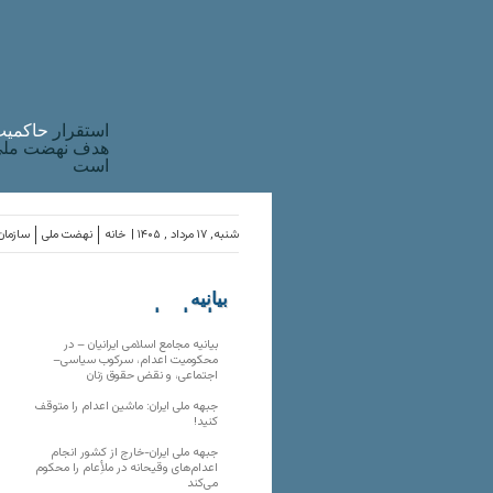
استقرار
حاکميت
هدف نهضت ملی 
است
شنبه, ۱۷ مرداد , ۱۴۰۵ |
خانه
نهضت ملی
سازمان‌
بیانیه
سازمان‌های
ملی
بیانیه مجامع اسلامی ایرانیان – در
محکومیت اعدام، سرکوب سیاسی–
اجتماعی، و نقض حقوق زنان
جبهه ملی ایران: ماشین اعدام را متوقف
کنید!
جبهه ملی ایران-خارج از کشور انجام
اعدام‌های وقیحانه در ملأِعام را محکوم
می‌کند