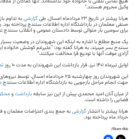
هیچ تماس تلفنی با خانواده خود نداشتەاند. آنها کماکان از ملاقا
وکیل محروم هستند.”
هرانا پیشتر در تاریخ ۲۳ مردادماه امسال، طی
گزارشی
به تداوم باز
صنفی معلمان در بازداشتگاه اداره اطلاعات سنندج پرداخته بود. پ
برای سومین بار متوالی توسط دادستان عمومی و انقلاب سنندج تم
یک منبع مطلع با اشاره به اینکه این شهروندان در وضعیت بسیار 
سنندح بسر میبرند، به هرانا گفته بود: “علیرغم کوشش خانواده 
آزادی موقت آنها با تودیع قرا مخالفت میکنند.”
اوایل تیرماه ۱۴۰۱ نیز، قرار بازداشت این شهروندان به مدت ۱۰ روز
تم
این شهروندان روز چهارشنبه ۲۵ خردادماه امسال، توسط نیروهای امنیتی در دیواندره
جهت انجام مراحل بازجویی به بازداشتگاه اداره اطلاعات سنندج
م
از میان آنان امید محمدی پیش از این نیز سابقه
بازداشت
و
محکو
قضایی را داشته است.
هرانا پیشتر با انتشار
گزارشی
خرداد ماه پرداخته بود.
Share this: