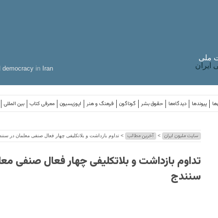
 ملی
ایران
d
democracy
in
Iran
ها
پیوندها
دیدگاه‌ها
حقوق بشر
گوناگون
فرهنگ و هنر
اپوزیسیون
معرفی کتاب
بین المللی
سایت ملیون ایران
آخرین مطالب
>
> تداوم بازداشت و بلاتکلیفی چهار فعال صنفی معلمان در سنند
تداوم بازداشت و بلاتکلیفی چهار فعال صنفی معل
سنندج