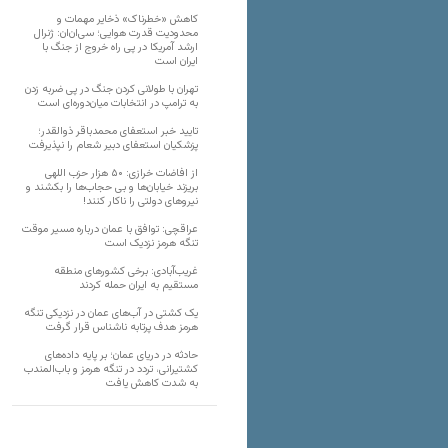
کاهش «خطرناک» ذخایر مهمات و
محدودیت قدرت هوایی؛ سی‌ان‌ان: ژنرال
ارشد آمریکا در پی راه خروج از جنگ با
ایران است
تهران با طولانی کردن جنگ در پی ضربه زدن
به ترامپ در انتخابات میان‌دوره‌ای است
تایید خبر استعفای محمدباقر ذوالقدر؛
پزشکیان استعفای دبیر شعام را نپذیرفت
از افاضات خرازی: ۵۰ هزار حزب اللهی
بریزند خیابان‌ها و بی حجاب‌ها را بکشند و
نیرو‌های دولتی را ناکار کنند!
عراقچی: توافق با عمان درباره مسیر موقت
تنگه هرمز نزدیک است
غریب‌آبادی: برخی کشورهای منطقه
مستقیم به ایران حمله کردند
یک کشتی در آب‌های عمان در نزدیکی تنگه
هرمز هدف پرتابه ناشناس قرار گرفت
حادثه در دریای عمان؛ بر پایه داده‌های
کشتیرانی، تردد در تنگه هرمز و باب‌المندب
به شدت کاهش یافت