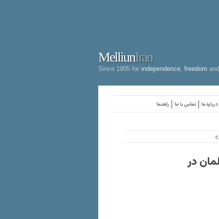
Melliun
Iran
Since 1905 for
independence
,
freedom
an
درباره ما
تماس با ما
راهنما
ج
مان در