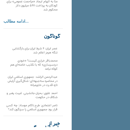
متا به اتهام ایجاد «مزاحمت عمومی» برای
کودکان به پرداخت ۵۶۷ میلیون دلار
محکوم شد
ادامه مطالب...
گوناگون
عصر ایران: ۶ شرط ایران برای بازگشایی
تنگه هرمز اعلام شد
محمدباقر خرازی کیست؟ «خودیِ
دردسرسازی» که با تکذیب خامنه‌ای هم
کوتاه نیامد
عبدالرحمن الراشد: جمهوری اسلامی ایران
در محاصره سه‌جبهه‌ای؛ شکل‌گیری آرایش
تازه قدرت در خاورمیانه
احمد علوی: بحران جانشینی، غیبت رهبر و
شکاف در حکومت
ناصر اعتمادی: طرح ناکام موساد: چه کسی
قرار بود جمهوری اسلامی را سرنگون کند؟
خبر از
تارنماهای دیگر