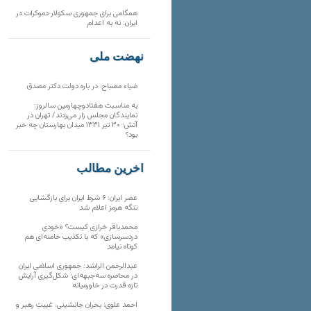
همگامی برای جمهوری سکولار دموکرات در
ایران: نه به اعدام
نهضت ملی
ضیاء مصباح: در باره دولت دکتر مصدق
به مناسبت هفتادوچهارمین سالروز:
نمایندگان مجلس زار می‌زدند/ تهران در
آتش؛ ۳۰ تیر ۱۳۳۱ میدان بهارستان چه خبر
بود؟
آخرین مطالب
عصر ایران: ۶ شرط ایران برای بازگشایی
تنگه هرمز اعلام شد
محمدباقر خرازی کیست؟ «خودیِ
دردسرسازی» که با تکذیب خامنه‌ای هم
کوتاه نیامد
عبدالرحمن الراشد: جمهوری اسلامی ایران
در محاصره سه‌جبهه‌ای؛ شکل‌گیری آرایش
تازه قدرت در خاورمیانه
احمد علوی: بحران جانشینی، غیبت رهبر و