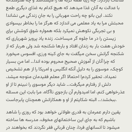
ساعات بازدارد. چه زیبا همۀ گربه ها را میشناسد و چه هنرمندانه
با عدالت به آنان غذا میدهد که هیچ کدام به غذای دیگری طمع
نکند. این بانو چه راحت مهربانی را به جانِ زندگی می نشاند!
محبتش مرا به یاد معلمی می اندازد که هرگز ما را بخاطر بیسوادی
و بی تجربگی نکوهش نمیکرد بلکه همواره شوقِ کوشش برای
زیستن را در ما جلوه گر میساخت. زنده یاد پرویز شهریاری که
خودش هفت بار به زندان افتاد و بارها شکنجه شد ولی هربار که از
شکنجه گرانش سخن میگفت به جای کینه ورزی، افسوس میخورد
که چرا آنان از آموزشِ صحیح محروم بوده اند!… اما منِ بسیار
کوچک، موسوی را به دلیلِ آنکه انگلیس و امریکا را از هم تشخیص
نمیداد، تحقیر کردم! احتمالا اگر معلم فقیدمان متوجه میشد،
دلش از رفتارم میگرفت… شاید دیگر موسوی را نبینم تا از او
عذرخواهی کنم، اما امیدوارم آن بازجوی ناآگاه، مرا بابتِ این مسئله
ببخشد؛… البته شکایتم از او و همکارانش همچنان پابرجاست.
یقین دارم عمرمان به قدری طولانی خواهد بود که روزی را شاهد
باشیم که به جای این ساختمانهای مخوف، مدرسه ها ساخته
میشود تا انسانهای فردا، چنان قربانیِ فقر نگردند که بخواهند در