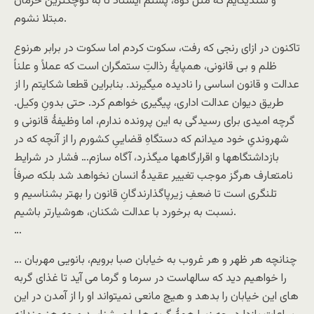
و سندیکایم که مثل کوه، پشتم ایستاد تا به کوچکترین حرمان
مبتلا نشوم.
تاکنون در ازای رنجی که رفت، سکوت کردم اما سکوت در برابر هرنوع
ظلم و بی قانونی، همپایۀ رذالتِ ستمگران است که عملاً و علناً
عدالت و قانون اساسی را نادیده میگیرند. بنابراین قطعا شکایتم را از
طریق دیوان عدالت اداری، پیگیری خواهم کرد. حتی بدونِ وکیل.
گرچه امیدی برای رسیدگی به این پرونده ندارم، اما وظیفۀ قانونی و
شهروندیِ خود میدانم که دستگاهِ قضاییِ کشورم را از آنچه که در
بازداشتگاهها و اقرارگاهها میگذرد، آگاه سازم… فشار در شرایط
نامتعارف هرگز موجب تغییر عقیدۀ انسان نخواهد شد بلکه صرفاً
تلنگری است تا ضعفِ زیرپاگذارندگانِ قانون را بهتر بشناسیم و
نسبت به برخورد با عدالت شکنان، هوشیارتر باشیم.
…
… چنانچه هر ظهر و هر غروب به خیابان صبا برویم، بانویی مهربان
را خواهیم دید که سالهاست در سرما و گرما می آید تا غذای گربه
های این خیابان را بدهد و هیچ مانعی نمیتواند او را از آمدن در این