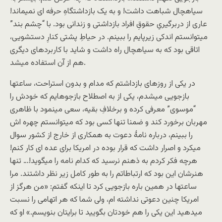
سیاهچال شباهت داشت! و به یک بازداشتگاهِ حرفه ای نمیماند!
عاری از دربرگیریِ حقوقِ افراد بازداشتی و زندانی بود. با “چشم بند”
میتوانستم اندکی زیرپایم را ببینم. در حیاطِ پشتی کنارِ دستشویی،
اتاقی بود که به سیاهچال راه داشت و شاید با کاربردهای دیگری
هم از آن استفاده میشد.
در یکی از روزهای بازداشتم که مدام و بدون استراحت، ساعتها
بازجویی میشدم، یکی از به اصطلاح بازجوهایم که خودش را
“موسوی” معرفی کرده و برخلافِ بقیه، سعی مینمود با ظاهری
مهربان برخورد کند و ضمنا تنها کسی بود که میتوانستم چهره اش
را ببینم، درباره نامۀ دعوت به همکاری از خارج از کشور سوال
میکرد و اصرار داشت که قرار بوده در امریکا برای عده ای کار کنم!
هرچه فکر کردم به ذهنم نرسید که کدام نامه را میگوید!… تنها
هنرشان این بود که ارتباطاتم را به طور کامل زیر نظر داشتند. مرا
ساعتها در همین باره بازجویی کرد تا اینکه گفتم: «من هرگز از
امریکا چنین دعوتی نداشته ام، ولی شما که هر اتهامی را نسبت
میدهید این یکی را هم خودتان بگویید تا برایتان بنویسم.» او که