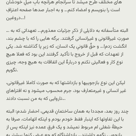
های مختلف طرح میشد تا سرانجام هرآنچه بابِ میلِ خودشان
است را بنویسم و امضاء کنم… و به اجبار صدها صفحه اعترافِ
دروغین…!
… البته متأسفانه به دلایلی از ذکرِ جزئیات معذورم… تعهداتی که به
صورتِ غیرقانونی و غیرانسانی گرفتند. برگه هایی را که با چشم بند،
انگشت زدم!… و حقِّ قانونیِ یک انسان، که زیرِ پا گذاشته شد. یکی
از تعهدات که قبل از خروج با تأکید گرفتند این بود که فعلا هیچ
نوع کار و فعالیتی نکنم و دربارۀ این اتفاقات به هیچ وجه، چیزی
نگویم.
لیکن این نوع بازجوییها و بازداشتها که به صورت کاملا غیرقانونی،
غیر انسانی و غیرمتعارف بود، جرم محسوب میشود و نه افتراهای
ناروایی که به من نسبت دادند…
چند روز بعد، مجددا به همان ساختمانِ قدیمی، احضار شدم؛ البته
با این تفاوتها که اینبار فقط خودم بودم و اینکه اتهامات، صرفا به
حیطۀ شغلی ام مربوط نمیشد و یک فرقِ عمده نیز اینکه پس از
بازجویی نگهم داشتند… بازداشتگاه که چه عرض کنم! بیشتر به