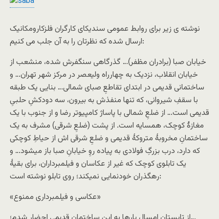
نوشته ی زیر برای روابط عمومی سندیکای کارگران فلزکارومکانیک
ارسال شده که نظرتان را به آن جلب می کنیم:
خیابان صبا (برادران مظفر)… گذرگاهی سنگفرش شده، منشعب از
خیابان انقلاب، نزدیک به چهارراه ولیعصر در مرکز شهر تهران… و
ساختمانی قدیمی در ابتدای تقاطعِ صبای شمالی… بنایی یک طبقه
با سقفِ شیروانی، که تنها منفذش به بیرون، سه دودکشِ حلبیِ
قدیمی است… از ضلعِ شمالی با پاساژ کامپیوتر رضا و از جنوب با یک
مغازۀ کوچک، همسایه است. از پشت (ضلعِ شرقی) مشرف به یک
ساختمانِ مخروبۀ متروکۀ قدیمی و ضلعِ شرقی اش از حیاطِ کوچکی
که دارد، درب بزرگِ فولادی به پیاده روِ خیابانِ صبا باز میشود… و
یک تابلوی کوچک که غیر از عکاسان و فیلمبرداران، برای بقیۀ
رهگذران خودنمایی نمیکند؛ روی تابلو نوشته است:
«عکاسی و فیلمبرداری ممنوع»
از تابستانِ امسال بارها به این ساختمانِ قدیمی احضار شدم؛…