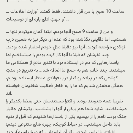
ساعت 10 صبح با من قرار داشتند. فقط گفتند “وزارت اطلاعات …
و جهتِ ادای پاره ای از توضیحات”…
… و من از ساعت 9 صبح آنجا بودم. ابتدا گمان میکردم تنها
هستم… اما دقایقی نگذشته بود که عده ای دیگر نیز به همین دربِ
فولادی مراجعه کردند. آنها نیز دقیقا مثلِ خودم احضار شده بودند.
چند نفرشان که قبلا با آنها کار کرده بودم را میشناختم اما
پاسدارهایی که دمِ در ایستاده بود با تندی مانع از همکلامیِ ما
میشدند. چند خانم هم به جمعِ ما اضافه شد… به تدریج در مدتِ
کوتاهی که در پیاده رو کنار دربِ فولادی منتظر ایستاده بودیم،
همگی مطمئن شدیم که ما را به خاطرِ فعالیتِ شغلیمان خواسته
اند.
تقریبا همه هنرمند بودند و اکثرا مستندساز. حتی بعضا یکدیگر را
میشناختند. شاید شما هم برخی از آنها را بشناسید. یکیشان جانباز
جنگ بود… نامم را از بیسیمِ یکی از پاسدارها شنیدم که قبل از بقیه
باید داخل میشدم… در حیاط کوچک، چهره های متنوعی دیدم؛
افرادی با لباس شخصی (از آن لباسهایی که میشناسیم)، چند