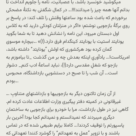
میکوشید خونسرد باشد، با عصبانیت، نامه را جلویم انداخت تا
بدانم آنها همه چیز را میدانند!!!… در کمال شگفتی به نکتۀ مضحکی
برخوردم که باعث شده بود ساعتها وقتش را تلف کند؛ در پاسخ بر
روی برگۀ بازجویی نوشتم: «اگر در منزلتان کودکی دارید که به کلاس
اول دبستان میرود، این نامه را نشانش دهید تا به شما بگوید
یونایتد استیت با یونایتد کینگدام فرق دارد.(!)» …بیچاره موسوی
گمان کرده بود هرکشوری که اولش “یونایتد” داشته باشد،
امریکاست!… یادآوریِ اینکه بعدش چه بر من گذشت _تا بیاموزم به
بازجو که شغلِ مقدسی دارد(!)، نباید اساعۀ ادب کنم_ دشوار
است… آن شب را تا صبح در دستشوییِ بازداشتگاه، محبوس
بودم…
… از آن زمان تاکنون دیگر به بازجوییها و بازداشتهای متناوبِ
غیرقانونی در کمیته دفتر پیگیری وزارت اطلاعات عادت کرده ام.
گاهی نیز در طول بازداشت، مرا با خودرو برای بازجویی به ساختمانِ
دیگری میبردند که نمیدانستم و نمیدانم کجا بود! آخرین بار
پاسپورتم را توقیف کردند!… کاملا برایم طبیعی شده که در تماس
باشند و با تزویر “عمل به تعهداتم” را گوشزد کنند! تعهداتی که