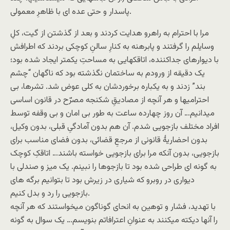
پاسدار و حتی عده ای با ظاهرِ معمولی.
مرا با احترام به راهرو هدایت کردند و بعد از گذشتن از گیت، کلِ
وسایلم را گرفتند و پابرهنه به کنارِ سالنِ کوچکی بردند که اطرافش
با دیوارهای جداکننده، اتاقکهایی به مساحتِ یکمتر ایجاد شده بود؛
یک دقیقه از ورودم به ساختمان نگذشته بود که ناگهان “چشم
بند” زدند و به یکباره برخوردشان به کلی عوض شد. تشرها، بی
احترامیها و هر آنچه از مصادیقِ شکنجه مصرّح در قانون اساسی
میدانیم… آن روز چهارده ساعت به طور بی امان و بی وقفه توسط
افراد مختلف بازجویی شدم. آن هم بدون آمادگیِ قبلی، بدون وکیل،
بدون احضاریۀ قانونی از مرجعِ قضائی، بدون فضای مناسب برای
بازجویی، بدون آنکه مرا برای بازجویی خواسته باشند… اتاقکِ کوچک
به گونه ای طراحی شده بود تا بازجوها را نبینم. یک میز و صندلی با
دیواری در روبرو که شیاری در زیرش بود تا بتوانیم برگه های
بازجویی را رد و بدل کنیم.
با تهدید، فشار و توهین به انحای گوناگون میخواستند که هر آنچه
را آنها دیکته میکنند به عنوانِ اعترافاتم بنویسم… یک سوال به گونه