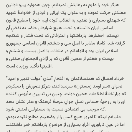
هرگز خود را ملزم به رعایتش نمیدانم. چون همواره پیروِ قوانین
مملکتی حرکت نموده و به عنوان یک ایرانی و فردی از خانوادۀ شهید
که شهدای بسیاری را تقدیم به انقلاب کرده ایم، خود را مطیعِ قانون
اساسی ایران دانسته و تحتِ هیچ شرایطی حاضر به نقضِ آن
نیستم. احضارها، بازداشتها و اعترافاتی که تحت فشار و شکنجه
گرفته شد، کاملا مغایر با اصل سی و هشتم قانون اساسی جمهوری
اسلامی ایران بود و اتهاماتم در منافات با اصل بیست و ششم و
بیست و هفتم از همین قانون که بر آزادیِ انجمنهای صنفی و
اقلیتها تأکید ورزیده است.
خرداد امسال که همنسلانمان به افتخارِ آمدنِ “دولت تدبیر و امید”
نجوای «سر اومد زمستون» سرمیدادند، هرگز تصورش را نمیکردم
که وزارتخانۀ اطلاعاتِ همین دولت، چنین بی تدبیریِ مأیوس کننده
ای را به روحیۀ حساسِ نسلِ جوانِ عرصۀ فرهنگ و هنر نشان دهد
که موجب بی اعتمادی نسبت به مسئولین امنیتی شود.
علیرغم اینکه تا امروز هیچ کسی را از وضعیتم مطلع نکرده بودم،
اما در عینِ ناباوری، افرادِ بسیاری از موضوعِ بازداشتم خبر داشتند…