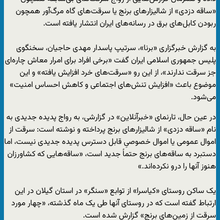
«ساقه دزدی» از شالیزارهای برنج یا سرقت‌های گاه مرگ‌آور همچون
ربودن کابل‌های برق در رسانه‌های ایران انتشار یافته است.
به گزارش خبرگزاری «برنا»، سرتیپ پاسدار مهدی حاجیان، سخنگوی
پلیس جمهوری اسلامی ایران گفت «برخی افراد برای امرار معاش چاره‌ای
جز سرقت ندارند»، از این رو «سرقت‌های خرد افزایش یافته» و این
موضوع باعث «افزایش تنش‌های اجتماعی و کاهش احساس امنیت»
می‌شود.
در عین حال، تارنمای «خبرآنلاین» در گزارشی، به رواج پدیده جدیدی به
نام «ساقه دزدی» از شالیزارهای برنج پرداخته و نوشته است: سرقت از
اموال عمومی یا اموال خصوصیِ قابل دسترس پدیده‌ جدیدی نیست، اما
دستبرد به ساقه‌های برنج حتماً جدید است، «ساقه‌هایی که کشاورزان
هنوز آنها را درو نکرده‌اند.»
یک ساکن روستای «کیاسرا» از توابع «سنگر» در استان گیلان در این
ارتباط گفته است که در روستای آنها طی یک ماه گذشته، «چهار مورد
سرقت از زمین‌های برنج» گزارش شده است.