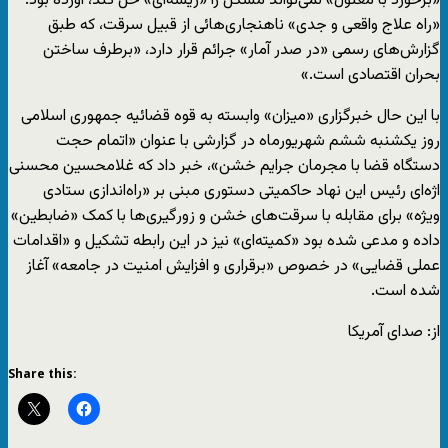
«برخورد با معلول» نمی‌تواند مشکل را «ریشه‌ای» حل کند، آورده بود:
«راه علاج واقعی و جدی» ناهنجاری‌هائی از قبیل سرقت، که طبق
گزارش‌های رسمی «در صدر آمار» جرائم قرار دارد، «برطرف ساختن
بحران اقتصادی است.»
با این حال خبرگزاری «میزان» وابسته به قوه قضائیه جمهوری اسلامی
روز یکشنبه ششم شهریورماه در گزارشی با عنوان «اتمام حجت
دستگاه قضا با مجرمان جرایم خشن»، خبر داد که غلامحسین محسنی
اژه‌ای رئیس این نهاد حاکمیتی دستوری مبنی بر «راه‌اندازی ستادی
ویژه» برای مقابله با سرقت‌های خشن و زورگیری‌ها با کمک «ضابطین»
داده و مدعی شده بود «کمیته‌ای» نیز در این رابطه تشکیل و «اقدامات
عملی قضایی» در خصوص «برقراری و افزایش امنیت در جامعه» آغاز
شده است.
از: صدای آمریکا
Share this: