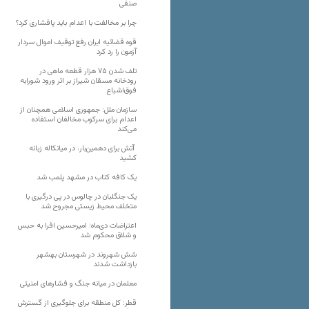
صنفی
چرا بر مخالفت با اعدام باید پافشاری کرد؟
قوه قضائیه ایران رفع توقیف اموال سردار
آزمون را رد کرد
تلف شدن ۷۵ هزار قطعه ماهی در
رودخانه مسقان شیراز بر اثر ورود شورابه
فوق‌اشباع
سازمان ملل: جمهوری اسلامی همچنان از
اعدام برای سرکوب مخالفان استفاده
می‌کند
آتش برای دهمین‌بار، در میانکاله زبانه
کشید
یک کافه کتاب در مشهد پلمب شد
یک جنگلبان در چالوس در پی درگیری با
متخلف محیط زیستی مجروح شد
اعتراضات دی‌ماه؛ امیرحسین افرا به حبس
و شلاق محکوم شد
شش شهروند در شهرستان بهشهر
بازداشت شدند
معلمان در میانه جنگ و فشارهای امنیتی
قطر: کل منطقه برای جلوگیری از گسترش