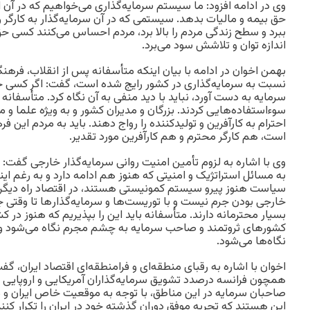
وی در ادامه افزود: ما سیستم سرمایه‌گذاری ‌می‌خواهیم که در آن 
حق بیمه و مالیات بدهد. سیستمی که در آن سرمایه‌گذار به کارگر
ببرد و سطح زندگی مردم را بالا برد‌، مردم احساس می‌کنند کسی حق
اندازه توان و تلاشش سود می‌برد.
بهمن اخوان در ادامه با بیان اینکه متأسفانه پس از انقلاب، فرهن
نسبت به سرمایه‌گذاری در کشور رایج شده است، گفت: اگر کسی خ
سرمایه به دست آورد، نباید با دید منفی به آن نگاه کرد. متأسفانه
سوء‌استفاده‌هایی کردند. بزرگان و مدیران کشور و به ویژه علما و 
احترام به کارآفرین و تولیدکننده را رواج دهند. باید به مردم این
است، هم کارگر محترم و هم کارآفرین مورد تقدیر.
وی با اشاره به لزوم‌ تأمین امنیت روانی سرمایه‌گذار خارجی‌ گ
به مسائل استراتژیک و امنیتی که هنوز هم ادامه دارد و به ‌رغم ای
سیاست هنوز پیرو سیستم کمونیستی هستند، ‌در اقتصاد راه دیگری 
خارجی بودن جرم نیست و با توریست‌ها و سرمایه‌گذار‌ها تا وقتی 
بسیار محترمانه دارند. متأسفانه باید این را بپذیریم که هنوز در کش
کشورهای ثروتمند و صاحب سرمایه به چشم مجرم نگاه می‌شود و س
نگاه‌ها می‌شود.
اخوان با اشاره به رقبای منطقه‌ای و فرامنطقه‌ای اقتصاد ایران، گ
همچون فرانسه درصدد تشویق سرمایه‌گذاران آمریکایی و اروپایی بر
صاحبان سرمایه در این مناطق، با توجه به موقعیت خاص ایران و 
این هستند که تجربه موفق دوران گذشته خود در ایران را تکرار کن