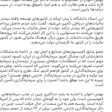
بهمن اخوان در گفت‌و‌گو با ‌تابناک، با ذکر این مسأله اظهار داش
کاره باشد و هم نظارت کند و هم اجرا، ناموفق بوده است. در سیستم‌
درآمد‌ها پایین است.
این استاد دانشگاه با بیان اینکه در کشورهای توسعه یافته بیشتر
مالیات‌های دریافتی تأمین می‌شود، گفت: باید مردم حاصل پرداخت م
کشورهایی که بیشتر درآمد دولت از محل مالیات به دست می‌آید، به ه
دعوت می‌کنند نه مسئولین را. با این کار اعلام می‌کنند که پروژه‌ه
طریق مالیات داده‌اند. از سوی دیگر، فرهنگ مالیاتی هنوز در کشور
مالیات را در کشور ما کارمندان دولت می‌دهند.
عضو سابق کمیسیون‌های صنایع و اصل نود، در ادامه به مشکلات پ
خاطر‌نشان کرد: مشکل امروز سرمایه‌گذاری در ایران، کمبود امنیت 
مهم است که در اصطلاحات حرفه‌ای بسیاری از ثرتمندان و سرمایه‌
امنیت تعریف می‌کنند و می‌گویند: «جایی که امنیت باشد، وطن من
برای سرمایه‌گذاری در کشور فراهم کنیم. تنگ نظری و دیدگاه امنیتی 
چرا ترکیه و مالزی در جذب سرمایه‌گذار خارجی موفق هستند؟ چین 
زمینه تا این حد موفق باشد؟ امنیت را برای سرمایه‌گذاری تأمین کرده
است.
بهمن اخوان با اشاره به رشد حداکثری چین در جذب سرمایه‌ها
کمونیستی است، ولی خود را به گونه‌ای نشان داده که پس از امریک
دلار سرمایه‌گذاری خارجی خالص، بیش از