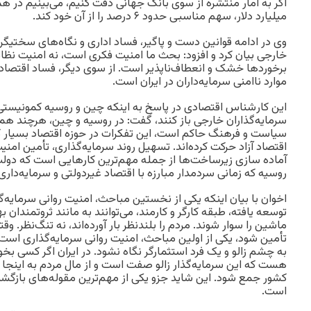
میلیارد دلار، سهم مناسبی ‌حدود ۶ درصد را از آن خود کند.
وی در ادامه قوانین دست و پاگیر، فساد اداری و نگاه‌های سختیگران
خارجی بیان کرد و افزود: بحث ما امنیت فکری است، نه امنیت نظام
برخورد‌ها خشک و ‌انعطاف‌ناپذیر است. از سوی دیگر، فساد اقتصا
موارد نا‌امنی سرمایه‌داران در ایران است.
این کار‌شناس اقتصادی در پاسخ به اینکه چین و روسیه کمونیستی چ
سرمایه‌گذاران خارجی باز کنند، گفت: در روسیه و چین، هرچند ه
سیاست و فرهنگ حاکم است، ‌این تفکرات در حوزه اقتصاد بسیار
اقتصاد آزاد حرکت کرده‌اند. تسهیل روند سرمایه‌گذاری، تأمین ام
آماده سازی زیرساخت‌ها از جمله مهم‌ترین کارهایی است که د
روسیه که زمانی سردمدار مبارزه با اقتصاد غیردولتی و سرمایه‌داری ب
اخوان با بیان اینکه یکی از نخستین مباحث، ‌امنیت روانی سرمای
توسعه یافته، طبقه کارگر و کارمند، می‌توانند‌ به مانند ثروتمندان 
ماشین را سوار شوند. مردم را بلند‌نظر بار آورده‌اند، نه تنگ‌نظر. و
تأمین شود، یکی از اولین مباحث، ‌امنیت روانی سرمایه‌گذاری است؛ 
به چشم زالو و یک فرد استثمارگر نگاه نشود. در ایران اگر کسی بخو
هست که این سرمایه‌گذار زالو صفت است و از مال مردم به اینجا 
کشور جمع شود. این شاید جزو‌ یکی از مهم‌ترین مقوله‌های بازگشت
است.