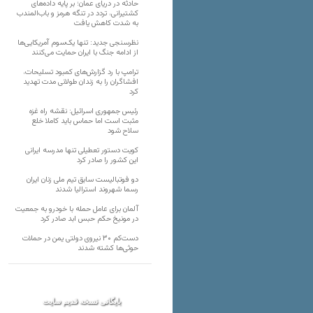
حادثه در دریای عمان؛ بر پایه داده‌های
کشتیرانی، تردد در تنگه هرمز و باب‌المندب
به شدت کاهش یافت
نظرسنجی جدید: تنها یک‌سوم آمریکایی‌ها
از ادامه جنگ با ایران حمایت می‌کنند
ترامپ با رد گزارش‌های کمبود تسلیحات،
افشاگران را به زندان طولانی مدت تهدید
کرد
رئیس‌ جمهوری اسرائیل: نقشه راه غزه
مثبت است اما حماس باید کاملا خلع
سلاح شود
کویت دستور تعطیلی تنها مدرسه ایرانی
این کشور را صادر کرد
دو فوتبالیست سابق تیم ملی زنان ایران
رسما شهروند استرالیا شدند
آلمان برای عامل حمله با خودرو به جمعیت
در مونیخ حکم حبس ابد صادر کرد
دست‌کم ۳۰ نیروی دولتی یمن در حملات
حوثی‌ها کشته شدند
بایگانی نسخه قدیم سایت