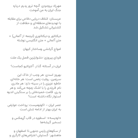
مهرزاد بروجردی: آنچه ترور پدرم درباره
جنگ ایران به من آموخت
عربستان: ائتلاف دریایی دفاعی برای مقابله
با تهدیدهای منطقه‌ای و حفاظت از
کشتیرانی تشکیل شد
دیکتاتور و دیکتاتوری (ترجمه از آلمانی) +
متن آلمانی + متن انگلیسی نوشته
‌امواجِ گرانشی وساختارِ کیهان
فردای پیروزی؛ دشوارترین فصل یک ملت
ایران در آستانه گذار، آلترناتیو کجاست؟
بهروز اسدی: هر وجب از خاک‌ این
سرزمین، روایت زخمی است؛ هر خانه‌ای،
خاطره عزیزی را در سینه دارد؛ هر مادری،
نام فرزندی را با اشک زمزمه می‌کند و هر
پدری، قامت خمیده‌اش را بر سنگینی اندوه
استوار نگاه داشته است؟
عصر ایران – اکونومیست: پرداخت عوارض
به ایران بهتر از ادامه تنش است
«اودیسه»؛ اسطوره در قاب آی‌مکس و
تسخیر گیشه‌ها
از سکوهای پارس جنوبی تا اصفهان و
ماهشهر؛ گسترش اعتراض‌های کارگری و