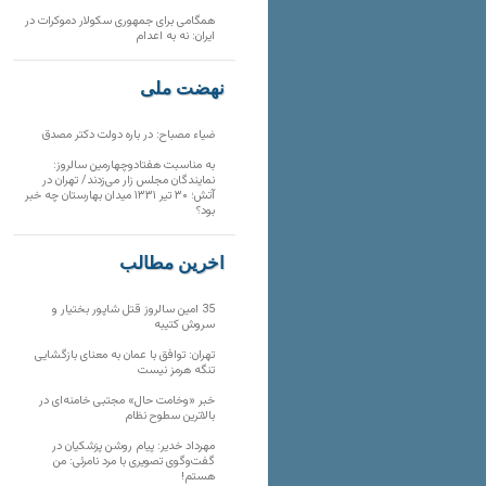
همگامی برای جمهوری سکولار دموکرات در
ایران: نه به اعدام
نهضت ملی
ضیاء مصباح: در باره دولت دکتر مصدق
به مناسبت هفتادوچهارمین سالروز:
نمایندگان مجلس زار می‌زدند/ تهران در
آتش؛ ۳۰ تیر ۱۳۳۱ میدان بهارستان چه خبر
بود؟
آخرین مطالب
35 امین سالروز قتل شاپور بختیار و
سروش کتیبه
تهران: توافق با عمان به معنای بازگشایی
تنگه هرمز نیست
خبر «وخامت حال» مجتبی خامنه‌ای در
بالاترین سطوح نظام
مهرداد خدیر: پیام روشن پزشکیان در
گفت‌و‌گوی تصویری با مرد نامرئی: من
هستم!