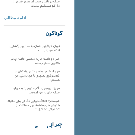
جنگ در تلاش است اما هنوز خبری از
مذاکره مستقیم نیست
ادامه مطالب...
گوناگون
تهران: توافق با عمان به معنای بازگشایی
تنگه هرمز نیست
خبر «وخامت حال» مجتبی خامنه‌ای در
بالاترین سطوح نظام
مهرداد خدیر: پیام روشن پزشکیان در
گفت‌و‌گوی تصویری با مرد نامرئی: من
هستم!
مهرزاد بروجردی: آنچه ترور پدرم درباره
جنگ ایران به من آموخت
عربستان: ائتلاف دریایی دفاعی برای مقابله
با تهدیدهای منطقه‌ای و حفاظت از
کشتیرانی تشکیل شد
خبر از
تارنماهای دیگر