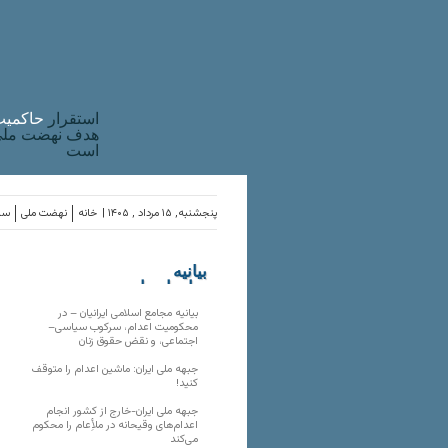
استقرار
حاکميت
هدف نهضت ملی 
است
پنجشنبه, ۱۵ مرداد , ۱۴۰۵ |
خانه
نهضت ملی
ساز
بیانیه
سازمان‌های
ملی
بیانیه مجامع اسلامی ایرانیان – در
محکومیت اعدام، سرکوب سیاسی–
اجتماعی، و نقض حقوق زنان
جبهه ملی ایران: ماشین اعدام را متوقف
کنید!
جبهه ملی ایران-خارج از کشور انجام
اعدام‌های وقیحانه در ملأِعام را محکوم
می‌کند