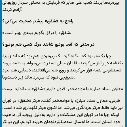
پیرمردها بردند کمپ علی صابر که فردایش به دستور سردار روزبهانی
آزادم کردند.
راجع به «شفق» بیشتر صحبت می‌کنی؟
«شفق» را درکل بگویم ببندی بهتر است.
در مدتی که آنجا بودی شاهد مرگ کسی هم بودی؟
چرا یک‌نفر بود که سکته کرد. یک پیرمردی هم بود که ماند زیرپا،
یکدفعه در را باز می‌کردند- آقایان خیلی معذرت می‌خواهم- همه بروند
دستشویی همه فرار می‌کردند و روی هم می‌افتادند، دمپایی هم نبود
هیچ‌چی نبود که پیرمرد ماند زیر دست‌وپا.
معاون ستاد مبارزه با موادمخدر: قبول داریم «شفق» استاندارد نیست
فارس: معاون ستاد مبارزه با موادمخدر گفت: مرکز «شفق» در تهران
نیز باید فقط مرکز غربالگری می‌شد اما اکنون مرکز نگهداری شده است.
اینکه چرا ما در تهران این مشکلات را داریم به‌دلیل پیچیدگی ماهیت
خود استان است. ما امسال سه‌میلیاردتومان هزینه کردیم، این بیانگر