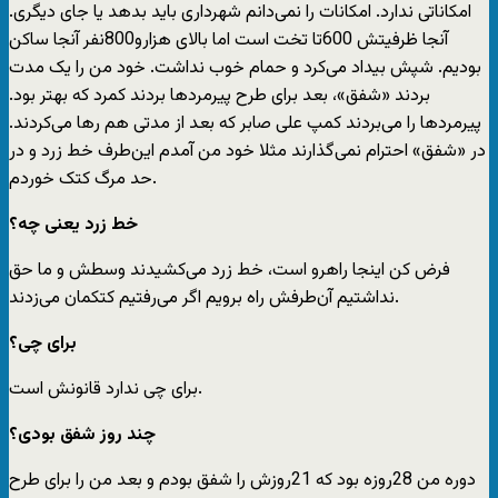
امکاناتی ندارد. امکانات را نمی‌دانم شهرداری باید بدهد یا جای دیگری.
آنجا ظرفیتش 600تا تخت است اما بالای هزارو800نفر آنجا ساکن
بودیم. شپش بیداد می‌کرد و حمام خوب نداشت. خود من را یک مدت
بردند «شفق»، بعد برای طرح پیرمردها بردند کمرد که بهتر بود.
پیرمردها را می‌بردند کمپ علی صابر که بعد از مدتی هم رها می‌کردند.
در «شفق» احترام نمی‌گذارند مثلا خود من آمدم این‌طرف خط زرد و در
حد مرگ کتک خوردم.
خط زرد یعنی چه؟
فرض کن اینجا راهرو است، خط زرد می‌کشیدند وسطش و ما حق
نداشتیم آن‌طرفش راه برویم اگر می‌رفتیم کتکمان می‌زدند.
برای چی؟
برای چی ندارد قانونش است.
چند روز شفق بودی؟
دوره من 28روزه بود که 21روزش را شفق بودم و بعد من را برای طرح