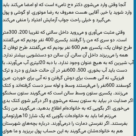
آنجا وقتی وارد می‌شوی دکتر «ح نامی» است که او امضا می‌کند باید
وارد شوید یا خیر. آقایی هست معروف به رضا موتوری. او گوشی و پول
می‌گیرد و خیلی راحت جواب آزمایش اعتیاد را منفی می‌کند.
وقتی مثبت می‌آوری و می‌روید داخل سالنی که تقریبا 200، 300متر
است. دو سری که من را گرفتند یکسری 400 نفر بودیم که می‌گفتند
طرح توفان یک، یکسری هم 600 نفر بودیم که می‌گفتند طرح توفان 2.
همه را می‌ریزند داخل آن سالن. آن سالن دو دستشویی بیشتر ندارد.
آب شیرین که به هیچ عنوان وجود ندارد. با دبه 20لیتری آب می‌آورند، با
دست باید آب بخوری. 500، 600نفر در آن حالت خماری و درد و ترک
فیزیکی، نه آبی هست برای دوش گرفتن و نه آبی برای خوردن. عین
گوسفند 600نفر را می‌فرستند وسط و لوله سبز دست گرفته‌اند و کتک
می‌زنند. یکسری ستون وسط سالن است که می‌گویند ستون سخنگو
اگر صدایت در بیاید به ستون بسته می‌شوی و اگر درگیر شوی کتک بدی
می‌خوری. اگر بگویی که به خانواده‌ام اطلاع بدهید، می‌گویند من زنگ
می‌زنم اما باید به خانواده‌ات بگویی که یک شارژ 10هزارتومانی
بفرستند. اگر نفرستی دمارت را درمی‌آورند. درباره بچه‌های شهرستان
هم به خانواده‌شان می‌گویند به این حساب پول بریزید و ما هوای