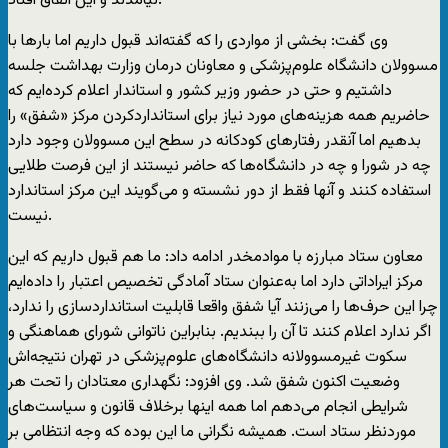
نیامدند و این اتفاق افتاد.
وی گفت: بخشی از مواردی را که گفته‌اند قبول داریم اما بارها با
مسوولان دانشگاه علوم‌پزشکی و معاونان درمان وزارت بهداشت جلسه
داشتیم و حتی در حضور وزیر کشور و استاندار اعلام کرده‌ایم که
حاضریم همه هزینه‌های مورد نیاز برای استانداردکردن مرکز «شفق» را
بدهیم اما آنقدر رفتارهای کودکانه در سطح این مسوولان وجود دارد
چه در شورا و چه در دانشگاه‌ها که حاضر نیستند از این فرصت طلایی
استفاده کنند و آنها فقط از دور نشسته و می‌گویند این مرکز استاندارد
نیست.
معاون ستاد مبارزه با موادمخدر ادامه داد: ما هم قبول داریم که این
مرکز ایراداتی دارد اما به‌عنوان ستاد آمادگی تخصیص اعتبار را داده‌ایم
چرا این حرف‌ها را می‌زنند آیا شفق واقعا قابلیت استانداردسازی را ندارد،
اگر ندارد اعلام کنند تا آن را ببندیم. بنابراین ناتوانی شورای هماهنگی و
سکوت غیرمسوولانه دانشگاه‌های علوم‌پزشکی در تهران نتیجه‌اش
وضعیت اکنون شفق شد. وی افزود: نگهداری معتادان را تحت هر
شرایطی انجام می‌دهم اما همه اینها برخلاف قانون و سیاست‌های
موردنظر ستاد است. همیشه نگرانی ما این بوده که وجه انتظامی بر