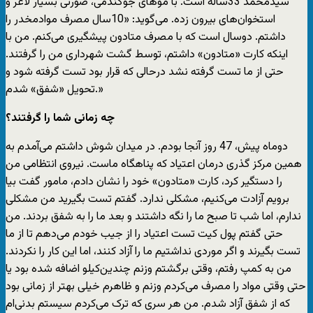
سیدمحمد 33‌ساله است. با موهای جوگندمی، صورتی بسیار لاغر و
استخوان‌های بیرون زده. می‌گوید: «10سال مصرف موادمخدر را
داشتم. دوسال است که با مصرف متادون پیشگیری می‌کنم. من با
اینکه کارت «متادون» داشتم، توسط گشت شهرداری من را گرفتند.
حتی از ما تست گرفته نشد درحالی که قرار بود تست گرفته شود و
تحویل «شفق» شدم.»
چه زمانی شما را گرفتند؟
دوماه پیش، 47 روز آنجا بودم. در میدان شوش داشتم می‌آمدم به
همین مرکز گذری درمان اعتیاد که پناهگاه ماست. نیروی انتظامی من
را دستگیر کرد، کارت «متادون» خود را نشان دادم، مامور گفت بیا
برویم آزادت می‌کنیم، مشکلی ندارد. گفتم تست بگیرید من مشکلی
ندارم، اما شب تا صبح ما را نگه داشتند و بعد ما را به شفق بردند. من
حتی گفتم پول کیت تست اعتیاد را از جیب خودم می‌دهم تا از ما
تست بگیرند و اگر موردی نداشتیم ما را آزاد کنند، اما این کار را نکردند.
من به کمپ رفتم، وقتی برگشتم وزنم چندین‌کیلو اضافه شده بود یا
حتی وقتی مواد را مصرف می‌کردم وزنم و ظاهرم خیلی بهتر از زمانی بود
که از شفق آزاد شدم. من هر سری که ترک می‌کردم سیستم بدنی‌ام