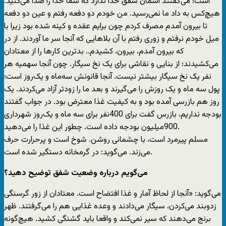
است؛ می‌گفتند آسمان شفق خدا ندارد که شما خدا را صدا می‌کنید.
هیچ‌کس به داد ما نمی‌رسید. من خودم دو دفعه رفتم و عین دو دفعه
تا بیرون آمدم مصرف کردم چون برایم عقده و کینه شده بود زیرا با
میل خودم نرفتم و زوری رفتم با آن بلاهایی که آنجا سر ما آوردند. از در
که بیرون آمدم، بیرون، کشیدم.. بدترین کارها را از معتادان
می‌کشیدند؛ از بنایی و نقاشی برای یک نخ سیگار. چون آنجا سهمیه هر
نفر یک نخ سیگار بیشتر نیست. آنجا قانونش سه‌ماه و یک‌روز است؛
پول سه ماه و یک روزش را می‌گیرند و بعد ما را زودتر آزاد می‌کردند. یک
روز هم بازرسی آمده بود و به کیفیت غذا معترض بود. در جواب گفتند
بودجه نداریم، بازرس گفت برای 400نفر برای سه ماه و یک‌روز شهرداری
900میلیون بودجه داده است. چطور این غذا را می‌دهید.
مسلم پیرمرد است، با چشمانی روشن. شوخ است و پرحرارت حرف
می‌زند. می‌گوید: در گرمخانه دستگیر شده است.
می‌گویم درباره وضعیت شفق توضیح دهید؟
می‌گوید: «آنجا از لحاظ آمار و غذا افتضاح است. معتادان از زور گرسنگی
زدوبند می‌کردن، سیگار می‌دادند و وعده غذایی هم را می‌گرفتند. ظهر
برنج می‌دهند که سیر نمی‌کند و واقعا باید گشنگی کشید. هیچ‌گونه