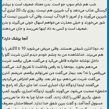
شب هم شام سوپ جو است. بدن معتاد ضعیف است و بیشتر
گرسنگی عذاب می‌دهد و آب شیرین هم نیست. روزی یک 20 لیتری آب
شیرین می‌آورند و از امروز تا فردا آب نیست. وقتی آب شیرین نیست آب
شور می‌خورند و خیلی معذرت می‌خواهم اسهال خونی می‌گیرند و بدن
ضعیف است و کسی به داد اینها نمی‌رسد و جان می‌دهند.
‌آنجا پزشک دارد؟
نه، دوتا انترن شیفتی هستند. وقتی مریض می‌شوید 10 تا 20نفر را با
هم می‌برند. خداشاهده من به چشم خودم دیدم انترن شربت گلو را
داخل نوشابه خانواده قاطی می‌کرد و می‌گفت هرکی برقصد شربت
می‌دهم بخورد. بچه‌ها را به رقص واداشت تا تفریح کند. می‌گفت
می‌رقصی یا نه؟ بعد بیمار می‌گفت من نمی‌توانم برقصم، مریضم. انترن
می‌گفت شربت نمی‌دهم، برو نفر بعد. وقتی هم اعتراض می‌کردیم،
می‌گفتند اینجا اردوگاه ترک اجباری است. اما جای دیگر که راجع به
«شفق» صحبت می‌شود، می‌گویند نگویید اردوگاه اجباری، بگویید کمپ
شفق. یک‌روز آقایی را کتک زدند، گفت خدایا چرا به داد ما نمی‌رسی.
مسوول آنجا آمد، و گفت ببین شفق خدا ندارد. اصطلاحشان معروف