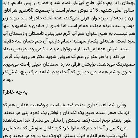
بچه‌تان را داریم. وقتی طرح فیزیکی تمام شد و خماری را پس دادیم، وارد
سالن اصلی شدیم. 15تا دوش حمام است با جمعیت 60نفری هر اتاق.
زن و بچه‌دار، پیروجوان فرقی نمی‌کند، همه لخت مادرزاد باید بروند زیر
دوش. سه دقیقه مهلت حمام است اما خبری از صابون و شامپو و اینها
هم نیست. به هیچ عنوان هم آب گرم نمی‌بینی. تابستان و زمستان آب
سرد است. هفته‌ای یک‌بار سهمیه حمام داریم، آن هم همان سه دقیقه
است. شپش غوغا می‌کند؛ از سروکول مردم بالا می‌رود. مریضی بیداد
می‌کند و با هر عنوانی هم که مریض شوید دکتر می‌روید یک قرص
سفیدرنگ می‌دهند. برایشان فرقی ندارد. معتادان خیلی راحت می‌میرند
جلوی چشم همه. من دوباری که آنجا بودم شاهد مرگ پنج، شش‌نفر
بودم.
‌به چه خاطر؟
وقتی شما اعتیاد‌داری بدنت ضعیف است و وضعیت غذایی هم که
نزدیک صفر است. صبح یک تکه نان و لواش یک نخود پنیر می‌دهند.
ظهر اینقدر برنج است (کف دستش را نشان می‌دهد). خدا سرشاهده
من کسی را آنجا دیدم که مقوا خرد کرد داخل سوپش که ته دلش را
بگیرد. شب هم اندازه ظرف بستنی کوچک سوپ جو می‌دهند و هر